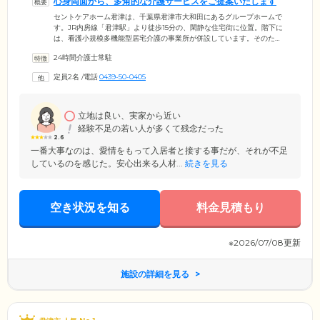
心身両面から、多角的な介護サービスをご提案いたします
セントケアホーム君津は、千葉県君津市大和田にあるグループホームで
す。JR内房線「君津駅」より徒歩15分の、閑静な住宅街に位置。階下に
は、看護小規模多機能型居宅介護の事業所が併設しています。そのた
め、ご入居者様・ご家族様のご要望に合わせた多角的な介護サービスの
24時間介護士常駐
ご提案が可能。お食事サービスや入浴・排泄介助といった身体介護サポ
ートだけでなく、機能訓練や生活改善のためのレクリエーションも日常
定員2名
/
電話
0439-50-0405
的に実施しています。このような複合的な取り組みにより、ご入居者
様・ご家族様を心身両面からケア。房総の温暖な気候と海のある君津
で、心穏やかな日常をお楽しみください。
立地は良い、実家から近い
経験不足の若い人が多くて残念だった
2.6
一番大事なのは、愛情をもって入居者と接する事だが、それが不足
しているのを感じた。安心出来る人材...
続きを見る
空き状況を知る
料金見積もり
※2026/07/08更新
施設の詳細を見る