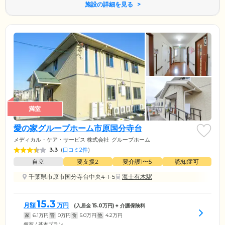
施設の詳細を見る
満室
愛の家グループホーム市原国分寺台
メディカル・ケア・サービス 株式会社
グループホーム
3.3
(
口コミ2件
)
自立
要支援2
要介護1〜5
認知症可
千葉県市原市国分寺台中央4-1-5
海士有木駅
15.3
月額
万円
(入居金
15.0
万円) + 介護保険料
家
6.1
万円
管
0
万円
食
5.0
万円
他
4.2
万円
個室 / 基本プラン