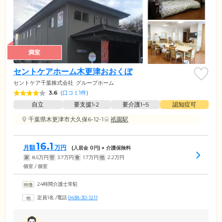
満室
セントケアホーム木更津おおくぼ
セントケア千葉株式会社
グループホーム
3.6
(
口コミ1件
)
自立
要支援1•2
要介護1~5
認知症可
千葉県木更津市大久保6-12-1
祇園駅
16.1
月額
万円
(入居金
0
円) + 介護保険料
家
8.5
万円
管
3.7
万円
食
1.7
万円
他
2.2
万円
個室 / 個室
24時間介護士常駐
定員1名
/
電話
0438-30-1211