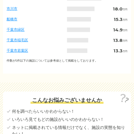
の
入
18.0
市川市
万円
居
金
15.3
船橋市
万円
相
場
14.9
千葉市緑区
万円
（市
区
13.8
千葉市稲毛区
万円
町
村
13.3
千葉市若葉区
万円
別）
13.1
市原市
件数が5件以下の施設については参考値として掲載をしております。
万円
9.5
千葉市花見川区
万円
9.2
千葉市中央区
万円
5.7
松戸市
万円
こんなお悩みございませんか
10.0
館山市
(参考値)
万円
何を調べたらいいかわからない！
0.8
野田市
(参考値)
万円
いろいろ見てもどの施設がいいのかわからない！
10.0
茂原市
(参考値)
万円
ネットに掲載されている情報だけでなく、施設の実態を知り
たい！