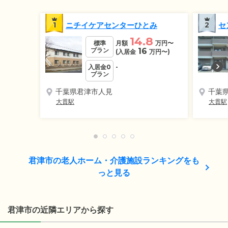
1
ニチイケアセンターひとみ
2
セ
14.8
標準
月額
万円
〜
プラン
16
(入居金
万円
〜)
入居金0
-
プラン
千葉県君津市人見
千葉
大貫駅
大貫駅
君津市の老人ホーム・介護施設ランキングをも
っと見る
君津市の近隣エリアから探す