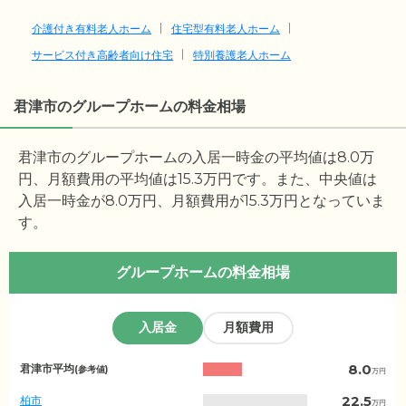
介護付き有料老人ホーム
住宅型有料老人ホーム
サービス付き高齢者向け住宅
特別養護老人ホーム
君津市のグループホームの料金相場
君津市のグループホームの入居一時金の平均値は
8.0
万
円、月額費用の平均値は
15.3
万円です。また、中央値は
入居一時金が
8.0
万円、月額費用が
15.3
万円となっていま
す。
グループホームの料金相場
入居金
月額費用
千
8.0
君津市平均
(参考値)
万円
葉
県
22.5
柏市
万円