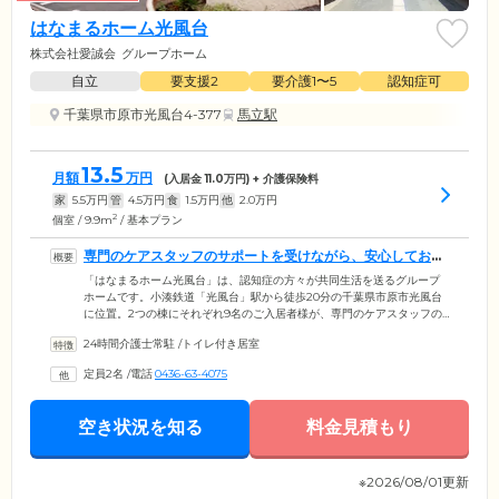
はなまるホーム光風台
株式会社愛誠会
グループホーム
自立
要支援2
要介護1〜5
認知症可
千葉県市原市光風台4-377
馬立駅
13.5
月額
万円
(入居金
11.0
万円) + 介護保険料
家
5.5
万円
管
4.5
万円
食
1.5
万円
他
2.0
万円
2
個室 / 9.9m
/ 基本プラン
専門のケアスタッフのサポートを受けながら、安心してお過
ごしください
「はなまるホーム光風台」は、認知症の方々が共同生活を送るグループ
ホームです。小湊鉄道「光風台」駅から徒歩20分の千葉県市原市光風台
に位置。2つの棟にそれぞれ9名のご入居者様が、専門のケアスタッフの
サポートを受けながら暮らしています。当スタッフは、ご入居者様の
24時間介護士常駐
/
トイレ付き居室
「自分らしさ」を大切にできるよう、日常生活上の制限はできるだけ設
けず、ご入居者様お一人おひとりのペースを大切にしています。そのた
定員2名
/
電話
0436-63-4075
め、ご自宅での生活と同じように、趣味の活動に励んだり、みんなで協
力して家事を遂行するなど、馴染みのメンバーとともに安心して生活し
ていただけます。
空き状況を知る
料金見積もり
※2026/08/01更新