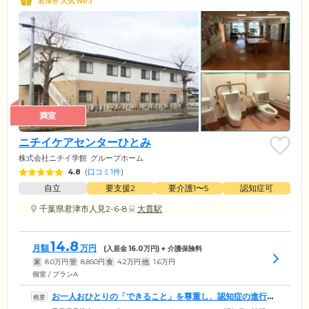
君津市 人気 No.1
満室
ニチイケアセンターひとみ
株式会社ニチイ学館
グループホーム
4.8
(
口コミ1件
)
自立
要支援2
要介護1〜5
認知症可
千葉県君津市人見2-6-8
大貫駅
14.8
月額
万円
(入居金
16.0
万円) + 介護保険料
家
8.0
万円
管
8,850
円
食
4.2
万円
他
1.6
万円
個室 / プランA
お一人おひとりの「できること」を尊重し、認知症の進行緩
和を図っています