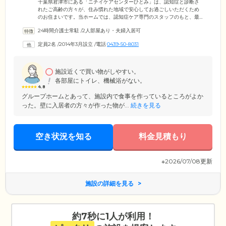
千葉県君津市にある「ニチイケアセンターひとみ」は、認知症と診断さ
れたご高齢の方々が、住み慣れた地域で安心してお過ごしいただくため
のお住まいです。当ホームでは、認知症ケア専門のスタッフのもと、最
大9名のご入居者様がひとつのグループとなり、共同生活を営んでいま
24時間介護士常駐
/
2人部屋あり・夫婦入居可
す。スタッフは日常のなかでお一人おひとりの「できること」をしっか
りと把握。みなさまには食事の支度や掃除、洗濯などのお手伝いいただ
定員2名
/
2014年3月設立
/
電話
0439-50-8031
いております。生活をとおしてご自身の役割をこなしながら、身体機能
を活用していくことによって、認知症の進行緩和を図り、ご入居者様が
ご自身で身の回りのことができる「自立」の状態を目指しています。
施設近くで買い物がしやすい。
各部屋にトイレ、機械浴がない。
4.8
グループホームとあって、施設内で食事を作っているところがよか
った。壁に入居者の方々が作った物が...
続きを見る
空き状況を知る
料金見積もり
※2026/07/08更新
施設の詳細を見る
約7秒に1人が利用！