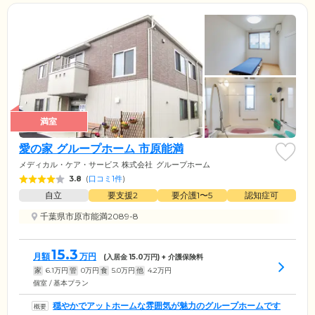
満室
愛の家 グループホーム 市原能満
メディカル・ケア・サービス 株式会社
グループホーム
3.8
(
口コミ1件
)
自立
要支援2
要介護1〜5
認知症可
千葉県市原市能満2089-8
15.3
月額
万円
(入居金
15.0
万円) + 介護保険料
家
6.1
万円
管
0
万円
食
5.0
万円
他
4.2
万円
個室 / 基本プラン
穏やかでアットホームな雰囲気が魅力のグループホームです