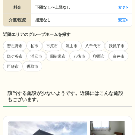
料金
下限なし〜上限なし
変更
介護/医療
指定なし
変更
近隣エリアのグループホームを探す
習志野市
柏市
市原市
流山市
八千代市
我孫子市
鎌ケ谷市
浦安市
四街道市
八街市
印西市
白井市
匝瑳市
香取市
該当する施設が少ないようです。近隣にはこんな施設
もございます。