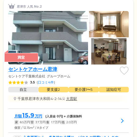
君津市 人気 No.2
満室
セントケアホーム君津
セントケア千葉株式会社
グループホーム
3.5
(
口コミ4件
)
自立
要支援2
要介護1〜5
認知症可
千葉県君津市大和田4-2-14
大貫駅
15.9
月額
万円
(入居金
0
円) + 介護保険料
家
8.5
万円
管
3.7
万円
食
1.7
万円
他
2.0
万円
2
個室 / 12.15m
/ Aタイプ