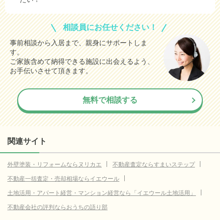
25.0
佐倉市
(参考値)
万円
20.0
東金市
(参考値)
万円
相談員にお任せください！
19.4
習志野市
(参考値)
万円
事前相談から入居まで、親身にサポートしま
す。
14.5
流山市
(参考値)
万円
ご家族含めて納得できる施設に出会えるよう、
13.7
八千代市
お手伝いさせて頂きます。
(参考値)
万円
6.7
我孫子市
(参考値)
万円
無料で相談する
10.0
鎌ケ谷市
(参考値)
万円
30.0
浦安市
(参考値)
万円
4.3
四街道市
(参考値)
関連サイト
万円
20.0
八街市
(参考値)
万円
外壁塗装・リフォームならヌリカエ
不動産査定ならすまいステップ
20.0
印西市
(参考値)
万円
不動産一括査定・売却相場ならイエウール
7.7
白井市
(参考値)
万円
土地活用・アパート経営・マンション経営なら「イエウール土地活用」
3.0
匝瑳市
不動産会社の評判ならおうちの語り部
(参考値)
万円