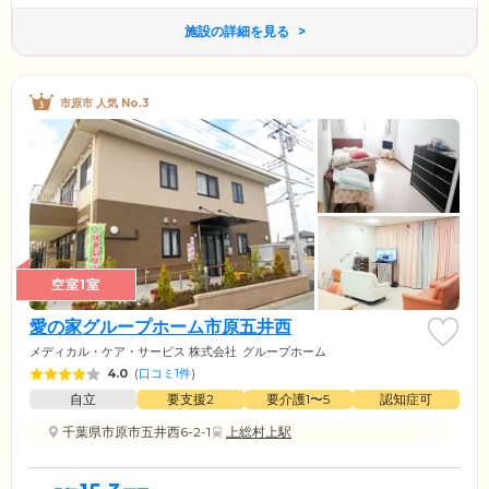
施設の詳細を見る
市原市 人気 No.3
空室1室
愛の家グループホーム市原五井西
メディカル・ケア・サービス 株式会社
グループホーム
4.0
(
口コミ1件
)
自立
要支援2
要介護1〜5
認知症可
千葉県市原市五井西6-2-1
上総村上駅