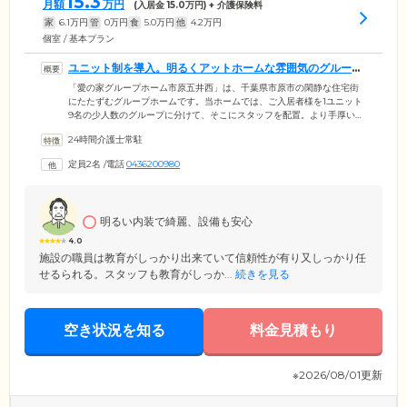
15.3
月額
万円
(入居金
15.0
万円) + 介護保険料
家
6.1
万円
管
0
万円
食
5.0
万円
他
4.2
万円
個室 / 基本プラン
ユニット制を導入。明るくアットホームな雰囲気のグループ
ホームです
「愛の家グループホーム市原五井西」は、千葉県市原市の閑静な住宅街
にたたずむグループホームです。当ホームでは、ご入居者様を1ユニット
9名の少人数のグループに分けて、そこにスタッフを配置。より手厚いケ
アが行える「ユニット制」を導入しています。ご入居者様ができること
24時間介護士常駐
はご自身で行っていただき、認知症の症状緩和を目指しています。ホー
ム内は明るくアットホームな雰囲気。ご入居者様が孤独や不安を感じな
定員2名
/
電話
0436200980
いように、スタッフがご入居者様お一人おひとりのお気持ちに寄り添い
ながらサポートいたしますので、どうぞ安心して大切なご家族をお任せ
ください。
明るい内装で綺麗、設備も安心
4.0
施設の職員は教育がしっかり出来ていて信頼性が有り又しっかり任
せるられる。スタッフも教育がしっか...
続きを見る
空き状況を知る
料金見積もり
※2026/08/01更新