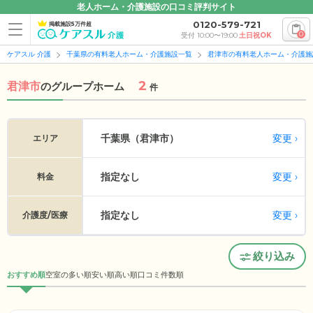
老人ホーム・介護施設の口コミ評判サイト
0120-579-721
掲載施設5万件超
0
受付 10:00〜19:00
土日祝OK
ケアスル 介護
千葉県の有料老人ホーム・介護施設一覧
君津市の有料老人ホーム・介護施
2
君津市
の
グループホーム
件
変更
千葉県（君津市）
エリア
指定なし
変更
料金
指定なし
変更
介護度/医療
絞り込み
おすすめ順
空室の多い順
安い順
高い順
口コミ件数順