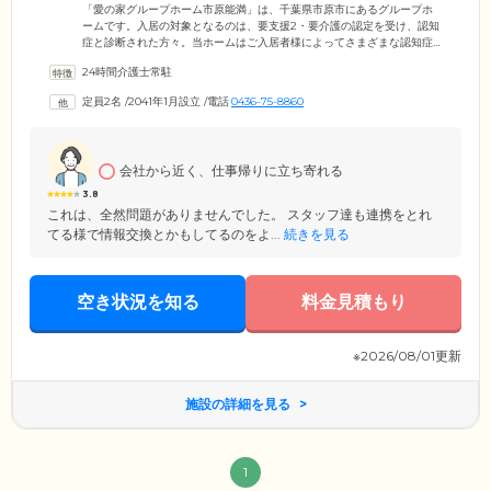
「愛の家グループホーム市原能満」は、千葉県市原市にあるグループホ
ームです。入居の対象となるのは、要支援2・要介護の認定を受け、認知
症と診断された方々。当ホームはご入居者様によってさまざまな認知症
の症状に寄り添うため、「ユニットケア」を取り入れています。専門の
24時間介護士常駐
ケアスタッフのもと、最大9名の少人数制のグループで共同生活を送るこ
とにより、脳を刺激。たくさんの人とふれ合ったり、家事や炊事に取り
定員2名
/
2041年1月設立
/
電話
0436-75-8860
組みながら、認知機能の維持・向上を図っています。また当ホームは全
国に多彩な介護施設を展開する「メディカル・ケア・サービス株式会
社」が運営。現場で培った豊富な経験・ノウハウをいかし、安心毎日を
お届けします。
会社から近く、仕事帰りに立ち寄れる
3.8
これは、全然問題がありませんでした。 スタッフ達も連携をとれ
てる様で情報交換とかもしてるのをよ...
続きを見る
空き状況を知る
料金見積もり
※2026/08/01更新
施設の詳細を見る
1