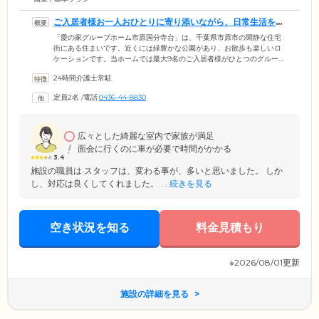
ご入居者様お一人おひとりに寄り添いながら、日常生活をサ
ポートします
「愛の家グループホーム市原国分寺台」は、千葉県市原市の閑静な住宅
街にある住まいです。近くには緑豊かな公園があり、お散歩も楽しいロ
ケーションです。当ホームでは最大9名のご入居者様がひとつのグループ
となり、専任のケアスタッフを配置。家庭的なあたたかい雰囲気のな
24時間介護士常駐
か、共同生活を営んでいます。お食事の準備や洗濯、清掃などの家事を
こなしながら、集団生活のなかでご自身の役割を果たしていくことによ
定員2名
/
電話
0436-44-8830
り、脳を活性化。認知症の進行緩和につなげています。また当ホームは
全国で多彩な介護施設を展開する「メディカル・ケア・サービス株式会
社」が運営。現場で培った豊富なノウハウを活かし、きめ細やかな介護
サポートをお届けします。
広々とした綺麗な室内で家族が満足
面会に行くのに車が必要で時間がかかる
3.4
施設の職員は·スタッフは、変わる事が、多いと思いました。 しか
し、対応は良くしてくれました。 ...
続きを見る
空き状況を知る
料金見積もり
※2026/08/01更新
施設の詳細を見る