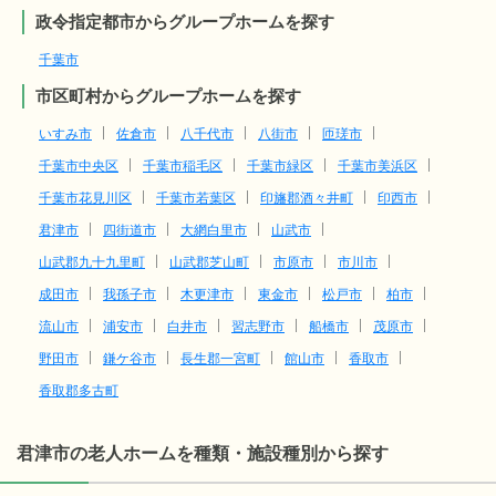
政令指定都市からグループホームを探す
千葉市
市区町村からグループホームを探す
いすみ市
佐倉市
八千代市
八街市
匝瑳市
千葉市中央区
千葉市稲毛区
千葉市緑区
千葉市美浜区
千葉市花見川区
千葉市若葉区
印旛郡酒々井町
印西市
君津市
四街道市
大網白里市
山武市
山武郡九十九里町
山武郡芝山町
市原市
市川市
成田市
我孫子市
木更津市
東金市
松戸市
柏市
流山市
浦安市
白井市
習志野市
船橋市
茂原市
野田市
鎌ケ谷市
長生郡一宮町
館山市
香取市
香取郡多古町
君津市の老人ホームを種類・施設種別から探す