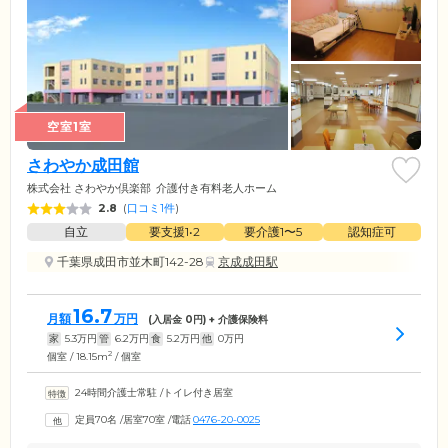
空室1室
さわやか成田館
株式会社 さわやか倶楽部
介護付き有料老人ホーム
2.8
(
口コミ1件
)
自立
要支援1•2
要介護1〜5
認知症可
千葉県成田市並木町142-28
京成成田駅
16.7
月額
万円
(入居金
0
円) + 介護保険料
家
5.3
万円
管
6.2
万円
食
5.2
万円
他
0
万円
2
個室 / 18.15m
/ 個室
24時間介護士常駐
/
トイレ付き居室
定員70名
/
居室70室
/
電話
0476-20-0025