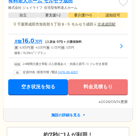
有料老人ホーム モルセラ成田
株式会社 ジェイライフ
住宅型有料老人ホーム
自立
要支援1•2
要介護1〜5
認知症可
千葉県成田市加良部５丁目８−５ モルセラ成田
京成成田駅
16.0
月額
万円
(入居金
0
円) + 介護保険料
家
6.9
万円
管
4.0
万円
食
5.1
万円
他
0
万円
2
個室 / 15.39m
/ プラン
24時間介護士常駐
/
2人部屋あり・夫婦入居可
/
トイレ付き居室
定員39名
/
居室39室
/
電話
0476-85-6001
空き状況を知る
料金見積もり
※2026/05/14更新
施設の詳細を見る
約7秒に1人が利用！