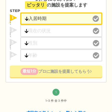
ピッタリ
の施設を提案します
STEP
1
2
3
4
最短1分
プロに施設を提案してもらう
1
1~3 件 全 3 件中