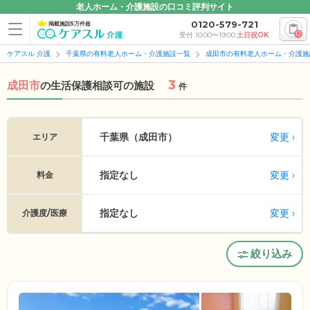
老人ホーム・介護施設の口コミ評判サイト
0120-579-721
掲載施設5万件超
0
受付 10:00〜19:00
土日祝OK
ケアスル 介護
千葉県の有料老人ホーム・介護施設一覧
成田市の有料老人ホーム・介護施
3
成田市
の
生活保護相談可の施設
件
変更
千葉県（成田市）
エリア
指定なし
変更
料金
指定なし
変更
介護度/医療
絞り込み