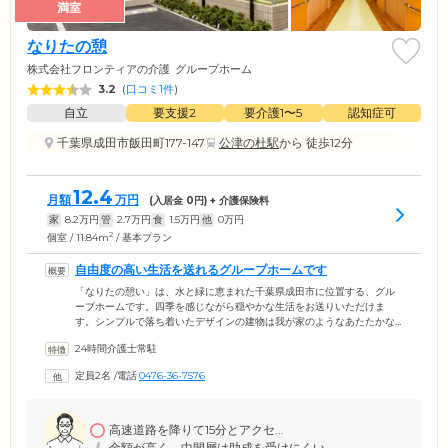
満室
なりたの憩
株式会社フロンティアの介護
グループホーム
3.2
(
口コミ1件
)
自立
要支援2
要介護1〜5
認知症可
千葉県成田市飯田町177-147
公津の杜駅
から 徒歩12分
12.4
月額
万円
(入居金
0
円) + 介護保険料
家
8.2
万円
管
2.7
万円
食
1.5
万円
他
0
万円
2
個室 / 11.84m
/ 基本プラン
自由度の高い生活を送れるグループホームです
「なりたの憩い」は、水と緑に恵まれた千葉県成田市に位置する、グル
ープホームです。四季を感じながら穏やかな生活をお送りいただけま
す。シンプルで落ち着いたデザインの建物は我が家のようなあたたかな
雰囲気です。玄関前はアプローチになっており、車いすをご利用の方で
24時間介護士常駐
も安心。また、駐車場を完備しており、建物のすぐ近くまで車でお越し
いただけます。美しい芝生を敷き詰めた庭には椅子とテーブルを設置。
定員2名
/
電話
0476-36-7576
天気のいい日にはご入居者様にティータイムを楽しんでいただいており
ます。みなさまにいきいきと過ごしていただけるよう、お一人おひとり
を尊重した、自由度の高い生活をお約束いたします。
高速道路を降りて15分とアクセ...
金額が高く、中間層は助成を受けにくい