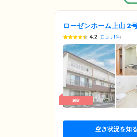
ローゼンホーム上山 2
4.2
(
口コミ1件
)
満室
空き状況を知