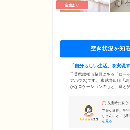
空室あり
空き状況を知
「自分らしい生活」を実現
千葉県船橋市藤原にある「ローゼ
アハウス)です。 東武野田線「
かなロケーションのもと、緑と
「自分らしい生活」「自分が望
ケアに注力。介護経験豊かなケ
災害時に安心
時も併設する事業所のスタッフ
立派な建物。災害
なさんにとても明
3.2
を見る