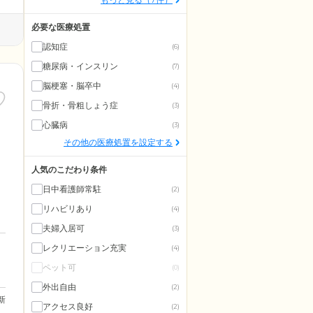
必要な医療処置
認知症
(6)
糖尿病・インスリン
(7)
脳梗塞・脳卒中
(4)
骨折・骨粗しょう症
(3)
心臓病
(3)
その他の医療処置を設定する
人気のこだわり条件
日中看護師常駐
(2)
リハビリあり
(4)
夫婦入居可
(3)
レクリエーション充実
(4)
ペット可
(0)
外出自由
(2)
更新
アクセス良好
(2)