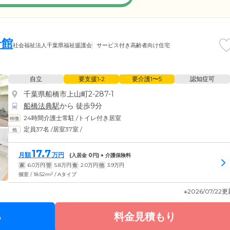
号館
社会福祉法人千葉県福祉援護会
サービス付き高齢者向け住宅
自立
要支援1•2
要介護1〜5
認知症可
千葉県船橋市上山町2-287-1
船橋法典駅
から 徒歩9分
24時間介護士常駐
/
トイレ付き居室
定員37名
/
居室37室
/
17.7
月額
万円
(入居金
0
円) + 介護保険料
家
6.0
万円
管
5.8
万円
食
2.0
万円
他
3.9
万円
2
個室 / 18.52m
/ Aタイプ
※2026/07/22
る
料金見積もり