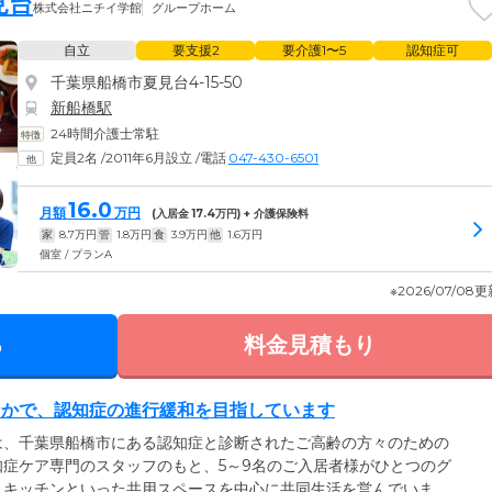
見台
株式会社ニチイ学館
グループホーム
自立
要支援2
要介護1〜5
認知症可
千葉県船橋市夏見台4-15-50
新船橋駅
24時間介護士常駐
定員2名
/
2011年6月設立
/
電話
047-430-6501
16.0
月額
万円
(入居金
17.4
万円) + 介護保険料
家
8.7
万円
管
1.8
万円
食
3.9
万円
他
1.6
万円
個室 / プランA
※2026/07/08
る
料金見積もり
なかで、認知症の進行緩和を目指しています
は、千葉県船橋市にある認知症と診断されたご高齢の方々のための
症ケア専門のスタッフのもと、5～9名のご入居者様がひとつのグ
、キッチンといった共用スペースを中心に共同生活を営んでいま