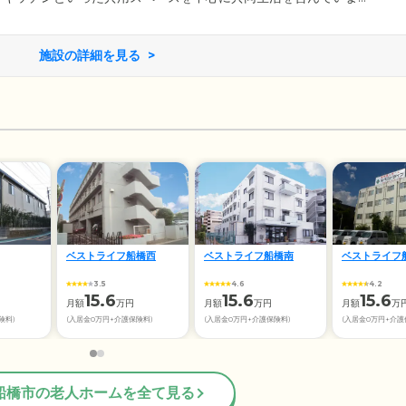
の個性を把握し、お食事の準備や洗濯、掃除などから得意なお仕事
のなかで身体機能を活用していくことにより、認知症の進行緩和を
おひとりに個室のお部屋をご用意しておりますので、プライベート
施設の詳細を見る
いただけます。
ベストライフ船橋西
ベストライフ船橋南
ベストライフ
3.5
4.6
4.2
15.6
15.6
15.6
月額
万円
月額
万円
月額
万
険料)
(入居金0万円+介護保険料)
(入居金0万円+介護保険料)
(入居金0万円+介護
船橋市の老人ホームを全て見る