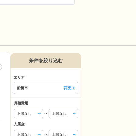
条件を絞り込む
エリア
変更
船橋市
月額費用
〜
入居金
〜