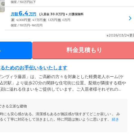
個室 / 150万円以下
6.4
月額
万円
(入居金
30.0
万円) + 介護保険料
家
4,000
円
管
4.7
万円
食
1.3
万円
他
0
万円
個室 / 150万円~160万円
※2026/03/24
る
料金見積もり
するためのお手伝いをいたします
ンヴィラ藤原」は、ご高齢の方々を対象とした軽費老人ホーム(ケ
馬込沢駅」より徒歩20分の閑静な住宅街に位置。梨畑が隣接する穏や
笑顔に溢れる住まいをご提供しています。ご入居者様それぞれの
む生活」に近づけるため、お一人おひとりに寄り添った、尊厳ある
アスタッフが、日常生活をきめ細やかにサポートいたします。夜間
できる立派な建物
がご対応いたしますので、もしものときも安心です。
時にも安心感がある。清潔感もあるが施設感が強すぎてどこか寂しい 。 み
るく丁寧に対応をして頂きました。特に問題は無いように思います。
続き