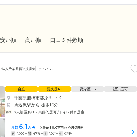
安い順
高い順
口コミ件数順
祉法人千葉県福祉援護会
ケアハウス
自立
要支援1•2
要介護1~5
認知症可
千葉県船橋市藤原8-17-3
馬込沢駅
から 徒歩16分
2人部屋あり・夫婦入居可
/
トイレ付き居室
6.1
月額
万円
(入居金
30.0
万円) + 介護保険料
家
4,000
円
管
4.7
万円
食
1.0
万円
他
0
万円