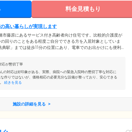
る
料金見積もり
度の高い暮らしが実現します
船橋市藤原にあるサービス付き高齢者向け住宅です。比較的介護度が
身の回りのことをある程度ご自分でできる方を入居対象としていま
法典駅」までは徒歩11分の位置にあり、電車でのお出かけにも便利
のお部屋は、全室個室をご用意。すべての居室にトイレやミニキッ
います。十分な広さの居室と充実した共用設備をご用意しています
対応が懇切丁寧
のなか、快適にお過ごしいただけます。
んの対応は好印象がある、実際、病院への緊急入院時の懇切丁寧な対応に
沢な作りではないが、価格相応の必要充分な設備が整っており、安心できる
。
続きを見る
施設の詳細を見る