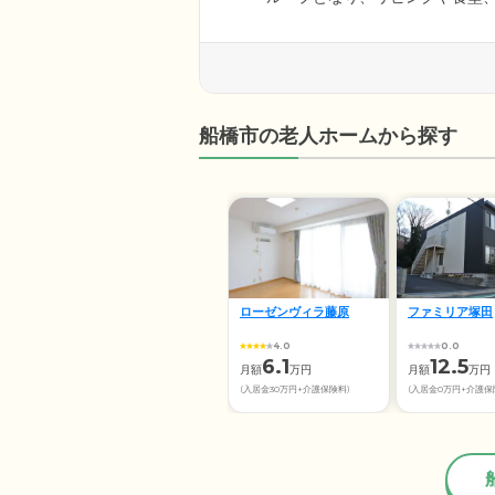
す。スタッフはお一人おひとり
を役割分担。家庭のような環境
目指しています。また、お一人
のお時間もしっかりと確保して
船橋市の老人ホームから探す
ローゼンヴィラ藤原
ファミリア塚田
4.0
0.0
6.1
12.5
月額
万円
月額
万円
(入居金30万円+介護保険料)
(入居金0万円+介護保