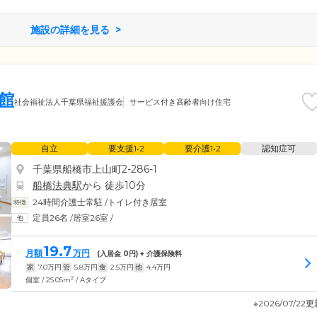
施設の詳細を見る
館
社会福祉法人千葉県福祉援護会
サービス付き高齢者向け住宅
自立
要支援1•2
要介護1•2
認知症可
千葉県船橋市上山町2-286-1
船橋法典駅
から 徒歩10分
24時間介護士常駐
/
トイレ付き居室
定員26名
/
居室26室
/
19.7
月額
万円
(入居金
0
円) + 介護保険料
家
7.0
万円
管
5.8
万円
食
2.5
万円
他
4.4
万円
2
個室 / 25.05m
/ Aタイプ
※2026/07/22