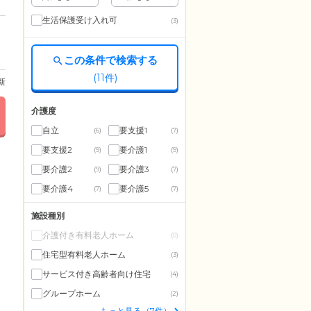
生活保護受け入れ可
(3)
この条件で検索する
(
11
件)
更新
介護度
自立
要支援1
(6)
(7)
要支援2
要介護1
(9)
(9)
要介護2
要介護3
(9)
(7)
要介護4
要介護5
(7)
(7)
施設種別
介護付き有料老人ホーム
(0)
住宅型有料老人ホーム
(3)
サービス付き高齢者向け住宅
(4)
グループホーム
(2)
もっと見る（7件）