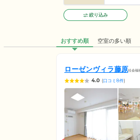
絞り込み
おすすめ順
空室の多い順
ローゼンヴィラ藤原
社会福
4.0
(
口コミ8件
)