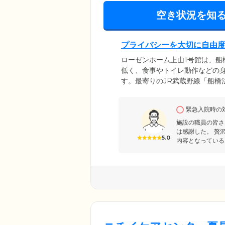
空き状況を知
プライバシーを大切に自由
ローゼンホーム上山1号館は、
低く、食事やトイレ動作などの
す。最寄りのJR武蔵野線「船橋
な立地です。また、ご入居者様
チン、浴室、洗面台を完備して
緊急入院時の
ので、我が家にいるような環境
施設の職員の皆さ
は感謝した。 贅
5.0
内容となっている