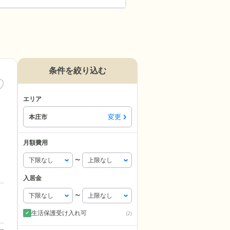
条件を絞り込む
エリア
変更
本庄市
月額費用
〜
入居金
〜
生活保護受け入れ可
(2)