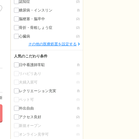
認知症
(2)
糖尿病・インスリン
(1)
脳梗塞・脳卒中
(2)
骨折・骨粗しょう症
(2)
心臓病
(2)
その他の医療処置を設定する
人気のこだわり条件
日中看護師常駐
(1)
リハビリあり
(0)
夫婦入居可
(0)
レクリエーション充実
(1)
更新
ペット可
(0)
外出自由
(1)
アクセス良好
(2)
新規オープン
(0)
オンライン見学可
(0)