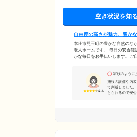
空き状況を知
自由度の高さが魅力、豊か
本庄市児玉町の豊かな自然のなか
老人ホームです。 毎日の安否確
かな毎日をお手伝いします。ご
限を設けていません。外出や外
お楽しみいただけます。周辺は
家族のように
しいただけることも大きな魅力
ください。
施設の設備や内装
て判断しました。
4.4
とられるので安心