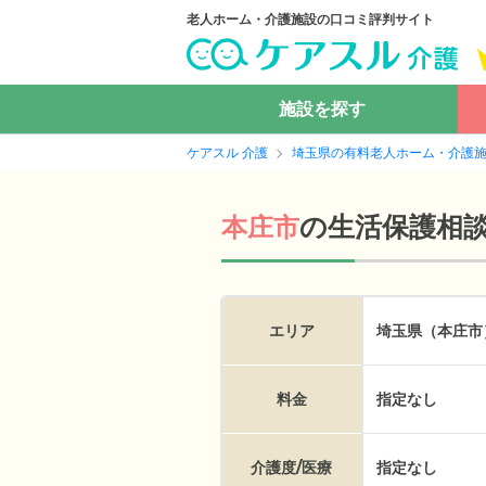
老人ホーム・介護施設の口コミ評判サイト
施設を探す
ケアスル 介護
埼玉県の有料老人ホーム・介護
の
生活保護相
本庄市
エリア
埼玉県（本庄市
料金
指定なし
介護度/医療
指定なし