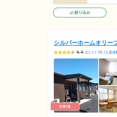
絞り込み
シルバーホームオリー
4.4
(
口コミ1件
/
入居体
空室1室