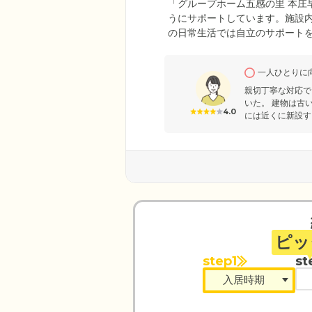
「グループホーム五感の里 本庄
うにサポートしています。施設内
の日常生活では自立のサポート
お一人おひとりのニーズに沿っ
けください。ご入居者様のこと
一人ひとりに
ュニケーションをとりながら、
親切丁寧な対応で
いた。 建物は古
4.0
には近くに新設す
ピッ
step1
st