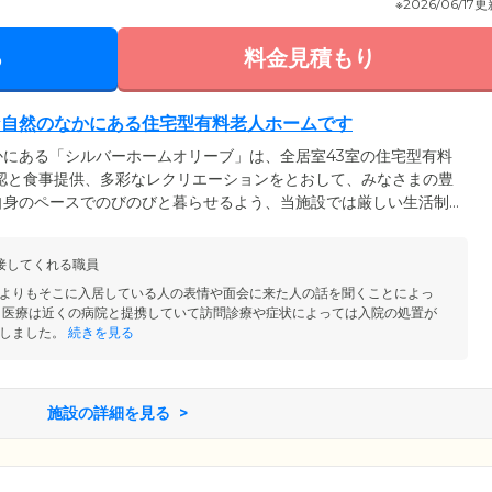
※2026/06/17
る
料金見積もり
な自然のなかにある住宅型有料老人ホームです
にある「シルバーホームオリーブ」は、全居室43室の住宅型有料
認と食事提供、多彩なレクリエーションをとおして、みなさまの豊
自身のペースでのびのびと暮らせるよう、当施設では厳しい生活制
泊は自由。その日の気分や体調に合わせて、お散歩や外食、旅行を
自然に囲まれた閑静なロケーション。日々穏やかな気持ちでお過ご
接してくれる職員
です。自然光が入る明るい空間で、快適なシニアライフをお過ごし
よりもそこに入居している人の表情や面会に来た人の話を聞くことによっ
 医療は近くの病院と提携していて訪問診療や症状によっては入院の処置が
しました。
続きを見る
施設の詳細を見る