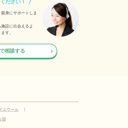
せください！
、親身にサポートしま
る施設に出会えるよ
きます。
で相談する
イエウール
り部