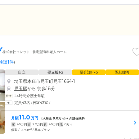
ブ
株式会社コレット
住宅型有料老人ホーム
験談1件
)
自立
要支援1•2
要介護1〜5
認知症可
埼玉県本庄市児玉町児玉1664-1
児玉駅
から 徒歩18分
24時間介護士常駐
定員43名
/
居室43室
/
11.0
月額
万円
(入居金
9.0
万円) + 介護保険料
家
4.5
万円
管
2.0
万円
食
4.5
万円
他
0
万円
2
個室 / 13.45m
/ 基本プラン