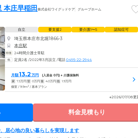
 本庄早稲田
株式会社ワイグッドケア
グループホーム
自立
要支援2
要介護1〜5
認知症可
埼玉県本庄市北堀1866-3
本庄駅
24時間介護士常駐
定員2名
/
2022年3月設立
/
電話
0495-22-2944
13.2
月額
万円
(入居金
0
円) + 介護保険料
家
7.3
万円
管
0
万円
食
4.0
万円
他
1.9
万円
2
個室 / 9.9m
/ 基本プラン
※2026/07/08
る
料金見積もり
で、居心地の良い暮らしを実現します