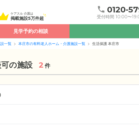
0120-57
ケアスル 介護は
受付時間 10:00〜19:
掲載施設5万件超
見学予約の相談
施設一覧
本庄市の有料老人ホーム・介護施設一覧
生活保護 本庄市
談可の施設
2
件
）