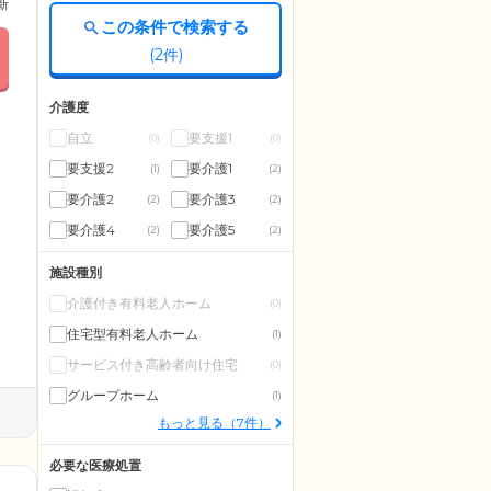
更新
この条件で検索する
(
2
件)
介護度
自立
要支援1
(0)
(0)
要支援2
要介護1
(1)
(2)
要介護2
要介護3
(2)
(2)
要介護4
要介護5
(2)
(2)
施設種別
介護付き有料老人ホーム
(0)
住宅型有料老人ホーム
(1)
サービス付き高齢者向け住宅
(0)
グループホーム
(1)
もっと見る（7件）
必要な医療処置