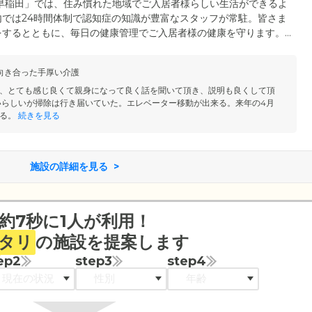
早稲田」では、住み慣れた地域でご入居者様らしい生活ができるよ
では24時間体制で認知症の知識が豊富なスタッフが常駐。皆さま
をするとともに、毎日の健康管理でご入居者様の健康を守ります。
た個別対応も柔軟に対応いたします。お困りの際はお気軽にお声か
を誰よりも理解しているのはご家族の皆さまです。ご入居後もコミ
向き合った手厚い介護
何でもご相談いただける信頼関係を築いていきます。
、とても感じ良くて親身になって良く話を聞いて頂き、説明も良くして頂
いらしいが掃除は行き届いていた。エレベーター移動が出来る。来年の4月
る。
続きを見る
施設の詳細を見る
約7秒に1人が利用！
タリ
の施設を提案します
ep2
step3
step4