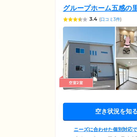
グループホーム五感の里
3.4
(
口コミ3件
)
空室2室
空き状況を知
ニーズに合わせた個別対応