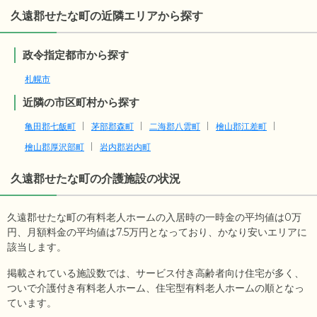
久遠郡せたな町の近隣エリアから探す
政令指定都市から探す
札幌市
近隣の市区町村から探す
亀田郡七飯町
茅部郡森町
二海郡八雲町
檜山郡江差町
檜山郡厚沢部町
岩内郡岩内町
久遠郡せたな町
の介護施設の状況
久遠郡せたな町の有料老人ホームの入居時の一時金の平均値は
0
万
円、月額料金の平均値は
7.5
万円となっており、かなり安いエリアに
該当します。
掲載されている施設数では、サービス付き高齢者向け住宅が多く、
ついで介護付き有料老人ホーム、住宅型有料老人ホームの順となっ
ています。