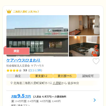
二海郡八雲町 人気 No.1
満室
ケアハウスひまわり
社会福祉法人立栄会
ケアハウス
3.5
(
口コミ3件
)
自立
要支援1•2
要介護1〜5
認知症可
北海道二海郡八雲町栄町13-1
八雲駅
から 徒歩18分
9.5
月額
万円
(入居金
4.8
万円) + 介護保険料
家
2.4
万円
管
2.4
万円
食
4.5
万円
他
2,400
円
個室 / 基本プラン