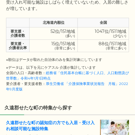
受け入れ可能な施設はしばらく増えていないため、入居の難しさ
北海道内順位
全国
52位/151地域
1047位/1511地域
要支援・
介護者数
(多い)
(少ない)
15位/151地域
88位/1511地域
要支援・
介護者比率
(非常に多い)
(非常に多い)
※順位はデータが取れた自治体のみを集計対象にしています
※データは、以下を元にケアスル 介護が集計しています
全国の人口・高齢者数：
総務省「住民基本台帳に基づく人口、人口動態及び
世帯数」令和4年1月1日時点
要介護者・要支援者数：
厚生労働省 「介護保険事業状況報告 月報」2022
年9月度版
久遠郡せたな町の特集から探す
久遠郡せたな町の認知症の方でも入居・受け入
れ相談可能な施設特集