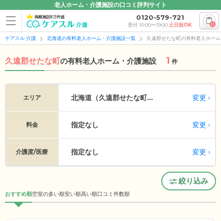
老人ホーム・介護施設の口コミ評判サイト
0120-579-721
掲載施設5万件超
0
受付 10:00〜19:00
土日祝OK
ケアスル 介護
北海道の有料老人ホーム・介護施設一覧
久遠郡せたな町の有料老人ホーム
1
久遠郡せたな町
の
有料老人ホーム・介護施設
件
変更
北海道（久遠郡せたな町...
エリア
指定なし
変更
料金
指定なし
変更
介護度/医療
絞り込み
おすすめ順
空室の多い順
安い順
高い順
口コミ件数順