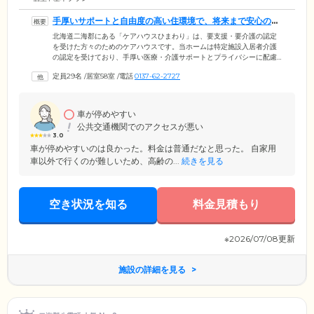
手厚いサポートと自由度の高い住環境で、将来まで安心の毎
日をお届けします
北海道二海郡にある「ケアハウスひまわり」は、要支援・要介護の認定
を受けた方々のためのケアハウスです。当ホームは特定施設入居者介護
の認定を受けており、手厚い医療・介護サポートとプライバシーに配慮
した生活環境を両立していることが魅力。将来的に介護度が上がった場
定員29名
/
居室58室
/
電話
0137-62-2727
合も、住み慣れたホームで暮らし続けていただけますので、どうぞご安
心ください。館内はご入居者様の安全に配慮したバリアフリー設計を採
用。全29室のお部屋はプライベートな時間を確保できる個室をご用意し
ました。そのほか趣味の活動を楽しめる娯楽室や、たくさんの人とふれ
車が停めやすい
合える地域交流スペースなどを設置。多様なライフスタイルに合わせた
公共交通機関でのアクセスが悪い
設備が充実しています。
3.0
車が停めやすいのは良かった。料金は普通だなと思った。 自家用
車以外で行くのが難しいため、高齢の...
続きを見る
空き状況を知る
料金見積もり
※2026/07/08更新
施設の詳細を見る