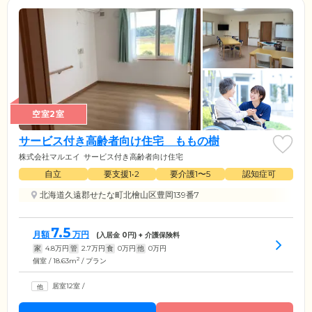
空室2室
サービス付き高齢者向け住宅 ももの樹
株式会社マルエイ
サービス付き高齢者向け住宅
自立
要支援1•2
要介護1〜5
認知症可
北海道久遠郡せたな町北檜山区豊岡139番7
7.5
月額
万円
(入居金
0
円) + 介護保険料
家
4.8
万円
管
2.7
万円
食
0
万円
他
0
万円
2
個室 / 18.63m
/ プラン
居室12室
/