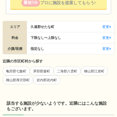
最短1分
プロに施設を提案してもらう
エリア
久遠郡せたな町
変更
料金
下限なし〜上限なし
変更
介護/医療
指定なし
変更
近隣の市区町村から探す
亀田郡七飯町
茅部郡森町
二海郡八雲町
檜山郡江差町
檜山郡厚沢部町
岩内郡岩内町
該当する施設が少ないようです。近隣にはこんな施設
もございます。