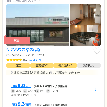
二海郡八雲町 人気 No.2
満室
ケアハウスなのはな
社会福祉法人立栄会
ケアハウス
5.0
(
口コミ1件
)
自立
要支援1•2
要介護1〜5
認知症可
北海道二海郡八雲町栄町13-1
八雲駅
から 徒歩18分
8.0
月額
万円
(入居金
4.8
万円) + 介護保険料
家
4.5
万円
管
2.4
万円
食
0
万円
他
1.1
万円
個室 / 収入150万円以下
8.3
月額
万円
(入居金
4.8
万円) + 介護保険料