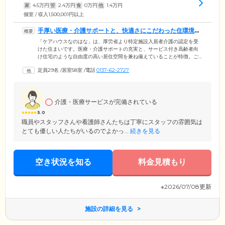
家
4.5
万円
管
2.4
万円
食
0
万円
他
1.4
万円
個室 / 収入1,500,001円以上
手厚い医療・介護サポートと、快適さにこだわった住環境を
両立しています
「ケアハウスなのはな」は、厚労省より特定施設入居者介護の認定を受
けた住まいです。医療・介護サポートの充実と、サービス付き高齢者向
け住宅のような自由度の高い居住空間を兼ね備えていることが特徴。ご
入居後に介護度が上がった場合も安心の環境のため、介護の必要のない
定員29名
/
居室58室
/
電話
0137-62-2727
「自立」の方から要介護5の認定を受けた方まで、幅広い方々にご入居い
ただいています。館内には開放的なダイニングや囲碁や将棋などを楽し
める娯楽室、たくさんの人とふれ合える地域交流スペースといった、多
様なライフスタイルに対応した共有設備をご用意。その日の気分に合わ
介護・医療サービスが完備されている
せて、おしゃべりや趣味の活動を楽しんだりと、悠々自適な毎日をお過
ごしください。
5.0
職員やスタッフさんや看護師さんたちは丁寧にスタッフの雰囲気は
とても優しい人たちがいるのでよかっ...
続きを見る
空き状況を知る
料金見積もり
※2026/07/08更新
施設の詳細を見る