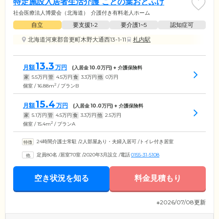
特定施設入居者生活介護 ことの葉おとふけ
社会医療法人博愛会（北海道）
介護付き有料老人ホーム
自立
要支援1•2
要介護1~5
認知症可
北海道河東郡音更町木野大通西13-1-11
札内駅
13.3
月額
万円
(入居金
10.0
万円) + 介護保険料
家
5.5
万円
管
4.5
万円
食
3.3
万円
他
0
万円
2
個室 / 16.88m
/ プランB
15.4
月額
万円
(入居金
10.0
万円) + 介護保険料
家
5.1
万円
管
4.5
万円
食
3.3
万円
他
2.5
万円
2
個室 / 15.4m
/ プランA
24時間介護士常駐
/
2人部屋あり・夫婦入居可
/
トイレ付き居室
定員80名
/
居室70室
/
2020年3月設立
/
電話
0155-31-5108
空き状況を知る
料金見積もり
※2026/07/08更新