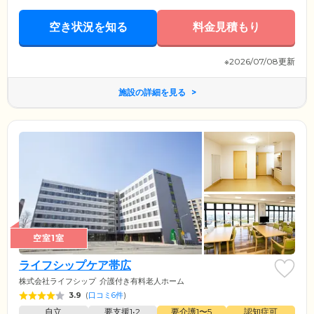
空き状況を知る
料金見積もり
※2026/07/08更新
施設の詳細を見る
空室1室
ライフシップケア帯広
株式会社ライフシップ
介護付き有料老人ホーム
3.9
(
口コミ6件
)
自立
要支援1•2
要介護1〜5
認知症可