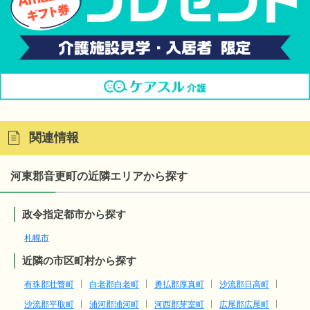
関連情報
河東郡音更町の近隣エリアから探す
政令指定都市から探す
札幌市
近隣の市区町村から探す
有珠郡壮瞥町
白老郡白老町
勇払郡厚真町
沙流郡日高町
沙流郡平取町
浦河郡浦河町
河西郡芽室町
広尾郡広尾町