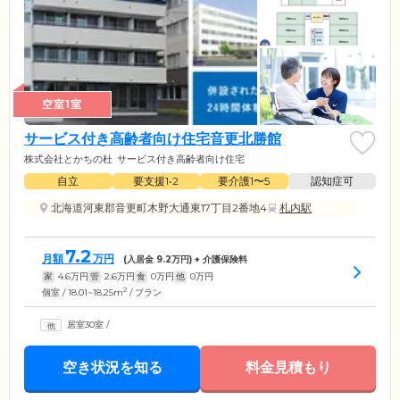
空室1室
サービス付き高齢者向け住宅音更北勝館
株式会社とかちの杜
サービス付き高齢者向け住宅
自立
要支援1•2
要介護1〜5
認知症可
北海道河東郡音更町木野大通東17丁目2番地4
札内駅
7.2
月額
万円
(入居金
9.2
万円) + 介護保険料
家
4.6
万円
管
2.6
万円
食
0
万円
他
0
万円
2
個室 / 18.01~18.25m
/ プラン
居室30室
/
空き状況を知る
料金見積もり