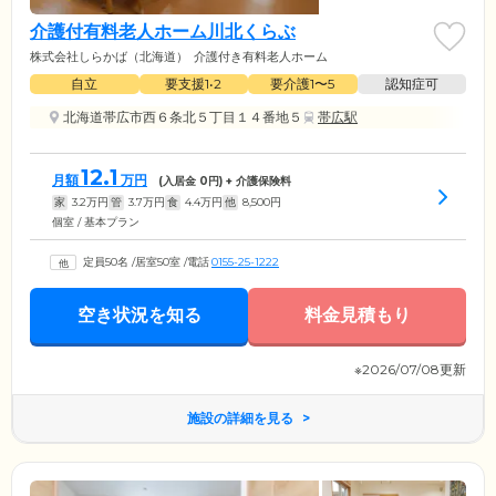
介護付有料老人ホーム川北くらぶ
株式会社しらかば（北海道）
介護付き有料老人ホーム
自立
要支援1•2
要介護1〜5
認知症可
北海道帯広市西６条北５丁目１４番地５
帯広駅
12.1
月額
万円
(入居金
0
円) + 介護保険料
家
3.2
万円
管
3.7
万円
食
4.4
万円
他
8,500
円
個室 / 基本プラン
定員50名
/
居室50室
/
電話
0155-25-1222
空き状況を知る
料金見積もり
※2026/07/08更新
施設の詳細を見る