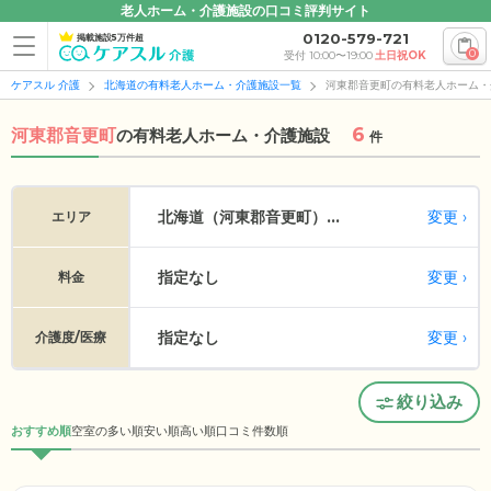
老人ホーム・介護施設の口コミ評判サイト
0120-579-721
掲載施設5万件超
0
受付 10:00〜19:00
土日祝OK
ケアスル 介護
北海道の有料老人ホーム・介護施設一覧
河東郡音更町の有料老人ホーム・
6
河東郡音更町
の
有料老人ホーム・介護施設
件
変更
北海道（河東郡音更町）...
エリア
指定なし
変更
料金
指定なし
変更
介護度/医療
絞り込み
おすすめ順
空室の多い順
安い順
高い順
口コミ件数順