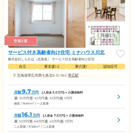
空室2室
サービス付き高齢者向け住宅 ミナハウス川北
株式会社しらかば（北海道）
サービス付き高齢者向け住宅
自立
要支援1•2
要介護1
認知症可
北海道帯広市西七条北5-12-16
帯広駅
9.7
月額
万円
(入居金
5.0
万円) + 介護保険料
家
3.0
万円
管
3.2
万円
食
3.5
万円
他
0
万円
2
個室 / 18.84m
/ 一人部屋
16.1
月額
万円
(入居金
7.5
万円) + 介護保険料
家
5.5
万円
管
6.6
万円
食
4.0
万円
他
0
万円
2
二人部屋 / 37.68m
/ 二人部屋