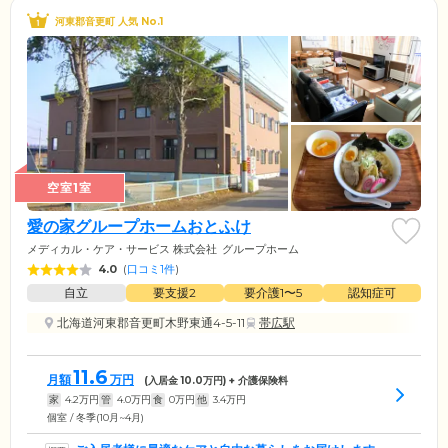
河東郡音更町 人気 No.1
空室1室
愛の家グループホームおとふけ
メディカル・ケア・サービス 株式会社
グループホーム
4.0
(
口コミ1件
)
自立
要支援2
要介護1〜5
認知症可
北海道河東郡音更町木野東通4-5-11
帯広駅
11.6
月額
万円
(入居金
10.0
万円) + 介護保険料
家
4.2
万円
管
4.0
万円
食
0
万円
他
3.4
万円
個室 / 冬季(10月~4月)