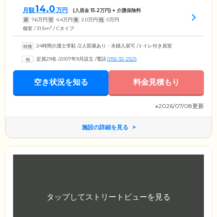
14.0
月額
万円
(入居金
15.2
万円) + 介護保険料
家
7.6
万円
管
4.4
万円
食
2.0
万円
他
0
万円
2
個室 / 31.5m
/ Cタイプ
24時間介護士常駐
/
2人部屋あり・夫婦入居可
/
トイレ付き居室
定員29名
/
2007年9月設立
/
電話
0155-32-2525
空き状況を知る
料金見積もり
※2026/07/08更新
施設の詳細を見る