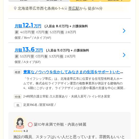
北海道帯広市西七条南6-1-4
帯広駅
から 徒歩14分
12.1
月額
万円
(入居金
8.0
万円) + 介護保険料
家
4.0
万円
管
0
万円
食
5.3
万円
他
2.8
万円
2
個室 / 18m
/ Aタイプ(4F)
13.6
月額
万円
(入居金
11.0
万円) + 介護保険料
家
5.5
万円
管
0
万円
食
5.3
万円
他
2.8
万円
個室 / Aタイプ(6F)
豊富なノウハウを生かしてみなさまの生活をサポートいたし
ます
「ライフシップ帯広」は、北海道帯広市に位置する住宅型有料老人ホー
ムです。株式会社ライフデザイン運営の複数事業所が併設する建物内の
4、6階にございます。ライフデザインは介護や看護の支援を中心に展開
しており、在宅訪問や通所・入所サービス、サービス付き高齢者向け住
24時間介護士常駐
/
2人部屋あり・夫婦入居可
/
トイレ付き居室
宅など多岐にわたり経営。これまで培ったノウハウをみなさまの生活サ
ポートに反映できるよう、職員一同、日々研鑽を積んでおります。施設
定員186名
/
居室168室
/
内には24時間介護スタッフが常駐しており、介護サービスのご提供、緊
急時の対応も可能です。また、看護師が常駐しているフロアもあり、医
療処置が必要な方も安心してお過ごしいただけます。
築10年未満で外観・内装が綺麗
4.2
施設の職員、スタッフはいい人だと思っています。雰囲気もいいと