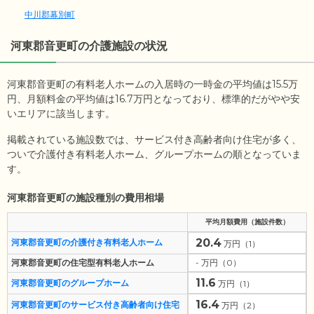
中川郡幕別町
河東郡音更町
の介護施設の状況
河東郡音更町の有料老人ホームの入居時の一時金の平均値は
15.5
万
円、月額料金の平均値は
16.7
万円となっており、標準的だがやや安
いエリアに該当します。
掲載されている施設数では、サービス付き高齢者向け住宅が多く、
ついで介護付き有料老人ホーム、グループホームの順となっていま
す。
河東郡音更町の施設種別の費用相場
平均月額費用（施設件数）
20.4
河東郡音更町の介護付き有料老人ホーム
万円（1）
河東郡音更町の住宅型有料老人ホーム
- 万円（0）
11.6
河東郡音更町のグループホーム
万円（1）
16.4
河東郡音更町のサービス付き高齢者向け住宅
万円（2）