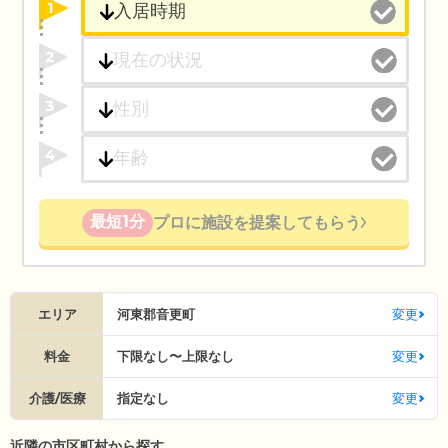
1
2
3
4
最短1分
プロに施設を提案してもらう
エリア
河東郡音更町
変更
料金
下限なし〜上限なし
変更
介護/医療
指定なし
変更
近隣の市区町村から探す