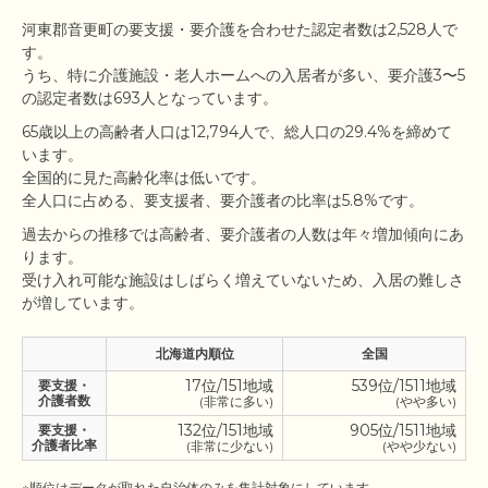
河東郡音更町の要支援・要介護を合わせた認定者数は2,528人で
す。

うち、特に介護施設・老人ホームへの入居者が多い、要介護3〜5
65歳以上の高齢者人口は12,794人で、総人口の29.4%を締めて
います。

全国的に見た高齢化率は低いです。

過去からの推移では高齢者、要介護者の人数は年々増加傾向にあ
ります。

受け入れ可能な施設はしばらく増えていないため、入居の難しさ
北海道内順位
全国
17位/151地域
539位/1511地域
要支援・
介護者数
(非常に多い)
(やや多い)
132位/151地域
905位/1511地域
要支援・
介護者比率
(非常に少ない)
(やや少ない)
※順位はデータが取れた自治体のみを集計対象にしています