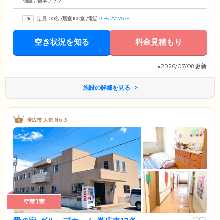
個室 / 基本プラン
定員100名
/
居室100室
/
電話
0155-27-7575
空き状況を知る
料金見積もり
※2026/07/08更新
施設の詳細を見る
帯広市 人気 No.3
空室1室