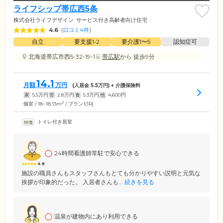
ライフシップ帯広西5条
株式会社ライフデザイン
サービス付き高齢者向け住宅
4.6
(
口コミ4件
)
自立
要支援1•2
要介護1〜5
認知症可
北海道帯広市西5-32-19-1
帯広駅
から 徒歩9分
14.1
月額
万円
(入居金
5.5
万円) + 介護保険料
家
5.5
万円
管
2.8
万円
食
5.3
万円
他
4,600
円
2
個室 / 18~18.13m
/ プラン1(1R)
トイレ付き居室
24時間看護師常駐で安心できる
4.8
施設の職員さんもスタッフさんもとても分かりやすい説明と元気な
挨拶が印象的だった。 入居者さんも...
続きを見る
温泉が建物内にあり利用できる