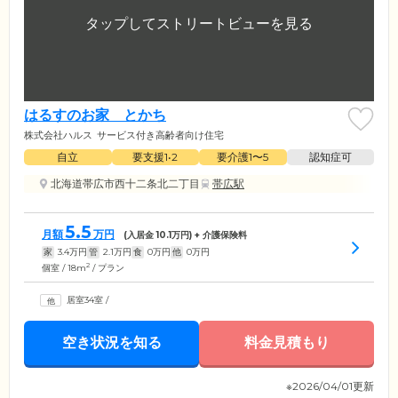
はるすのお家 とかち
株式会社ハルス
サービス付き高齢者向け住宅
自立
要支援1•2
要介護1〜5
認知症可
北海道帯広市西十二条北二丁目
帯広駅
5.5
月額
万円
(入居金
10.1
万円) + 介護保険料
家
3.4
万円
管
2.1
万円
食
0
万円
他
0
万円
2
個室 / 18m
/ プラン
居室34室
/
空き状況を知る
料金見積もり
※2026/04/01更新