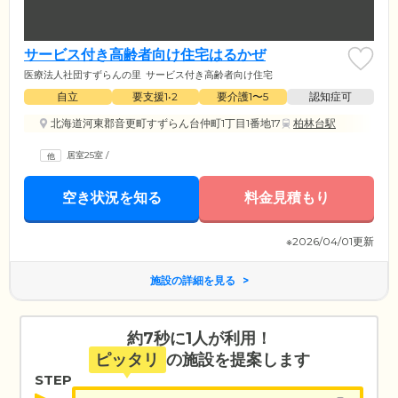
サービス付き高齢者向け住宅はるかぜ
医療法人社団すずらんの里
サービス付き高齢者向け住宅
自立
要支援1•2
要介護1〜5
認知症可
北海道河東郡音更町すずらん台仲町1丁目1番地17
柏林台駅
居室25室
/
空き状況を知る
料金見積もり
※2026/04/01更新
施設の詳細を見る
約7秒に1人が利用！
ピッタリ
の施設を提案します
STEP