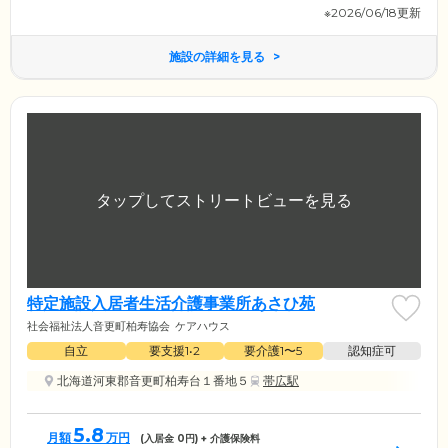
※2026/06/18更新
施設の詳細を見る
特定施設入居者生活介護事業所あさひ苑
社会福祉法人音更町柏寿協会
ケアハウス
自立
要支援1•2
要介護1〜5
認知症可
北海道河東郡音更町柏寿台１番地５
帯広駅
5.8
月額
万円
(入居金
0
円) + 介護保険料