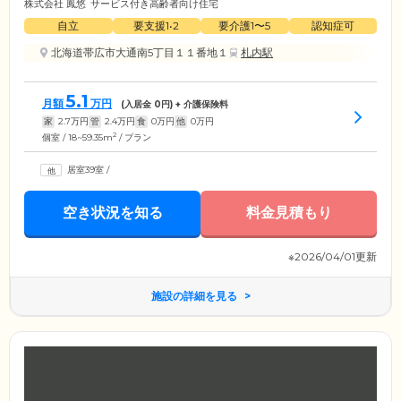
株式会社 鳳悠
サービス付き高齢者向け住宅
自立
要支援1•2
要介護1〜5
認知症可
北海道帯広市大通南5丁目１１番地１
札内駅
5.1
月額
万円
(入居金
0
円) + 介護保険料
家
2.7
万円
管
2.4
万円
食
0
万円
他
0
万円
2
個室 / 18~59.35m
/ プラン
居室39室
/
空き状況を知る
料金見積もり
※2026/04/01更新
施設の詳細を見る