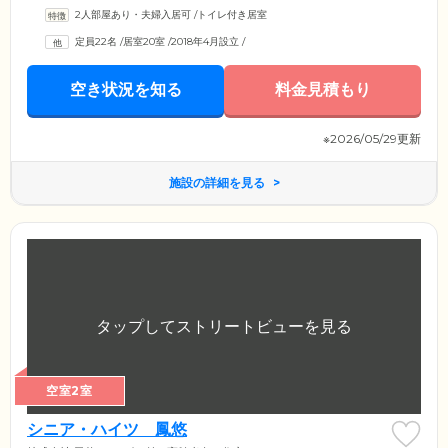
2人部屋あり・夫婦入居可
/
トイレ付き居室
定員22名
/
居室20室
/
2018年4月設立
/
空き状況を知る
料金見積もり
※2026/05/29更新
施設の詳細を見る
空室2室
シニア・ハイツ 鳳悠