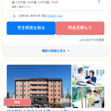
家
0
万円
管
0
万円
食
4.5
万円
他
1.3
万円
個室 / 基本プラン
定員50名
/
居室50室
/
電話
0155-67-7621
空き状況を知る
料金見積もり
※2026/07/08更新
施設の詳細を見る
満室