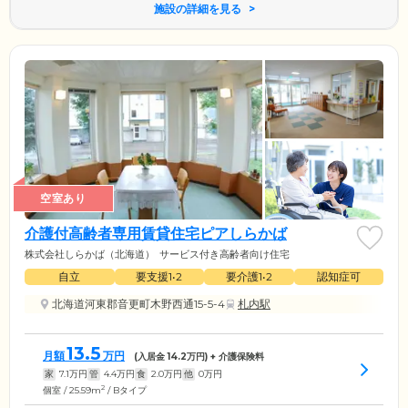
施設の詳細を見る
空室あり
介護付高齢者専用賃貸住宅ピアしらかば
株式会社しらかば（北海道）
サービス付き高齢者向け住宅
自立
要支援1•2
要介護1•2
認知症可
北海道河東郡音更町木野西通15-5-4
札内駅
13.5
月額
万円
(入居金
14.2
万円) + 介護保険料
家
7.1
万円
管
4.4
万円
食
2.0
万円
他
0
万円
2
個室 / 25.59m
/ Bタイプ