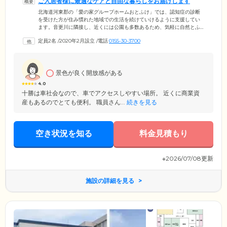
ご入居者様に最適なケアと自由な暮らしをお届けします
北海道河東郡の「愛の家グループホームおとふけ」では、認知症の診断
を受けた方が住み慣れた地域での生活を続けていけるように支援してい
ます。音更川に隣接し、近くには公園も多数あるため、気軽に自然とふ
れ合える環境が魅力です。当ホームでは、ご入居者様で9名以下のグルー
定員2名
/
2020年2月設立
/
電話
0155-30-3700
プを組み、スタッフがお一人おひとりに寄り添いながら、最適なケアを
ご提供しています。少人数での生活のため、ご入居者様同士もお互いの
顔や人柄を把握しやすく、環境の変化に不安を感じやすい方でも安心で
す。さらにホームには画一的なタイムスケジュールはありません。個室
景色が良く開放感がある
タイプの居室もご用意していますので、ご自宅同様の自由な時間を楽し
んでいただけます。
4.0
十勝は車社会なので、車でアクセスしやすい場所。 近くに商業資
産もあるのでとても便利。 職員さん...
続きを見る
空き状況を知る
料金見積もり
※2026/07/08更新
施設の詳細を見る