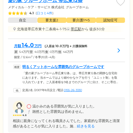
愛の家 グループホーム 帯広東12条
メディカル・ケア・サービス 株式会社
グループホーム
4.1
(
口コミ4件
)
自立
要支援2
要介護1〜5
認知症可
北海道帯広市東十二条南4-1-75
帯広駅
から 徒歩30分
14.0
月額
万円
(入居金
10.0
万円) + 介護保険料
家
5.4
万円
管
4.0
万円
食
0
万円
他
4.6
万円
2
個室 / 12.6m
/ 冬季(10月~4月)
明るくアットホームな雰囲気のグループホームです
「愛の家グループホーム帯広東12条」は、帯広市東12条の閑静な住宅街
にあります。当ホームではより細やかなケアを行う「ユニット制」を取
り入れています。ご入居者様を9名までのグループに分け、そこに専任の
スタッフを配置。現場経験豊富なスタッフがお一人おひとりの気持ちに
定員2名
/
2007年8月設立
/
電話
0155-26-3330
寄り添い、日常生活のサポートを行っています。共用スペースの壁は、
季節ごとに手づくりの装飾や写真で彩られ、アットホームな雰囲気で
す。また、当ホームでは、ご入居者様が孤独や不安を感じないよう、コ
ミュニケーションを大切にしています。どうぞ安心してお過ごしくださ
温かみのある雰囲気が気に入りました。
い。
雑然とした雰囲気は否めません。
4.6
相談に親身になってくれる職員さんでした。家庭的な雰囲気と清潔
感があるところが気に入りました。施...
続きを見る