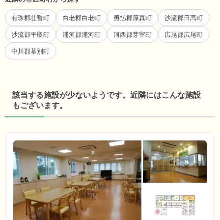
有珠郡壮瞥町
白老郡白老町
勇払郡厚真町
沙流郡日高町
沙流郡平取町
浦河郡浦河町
河西郡芽室町
広尾郡広尾町
中川郡幕別町
該当する施設が少ないようです。近隣にはこんな施設
もございます。