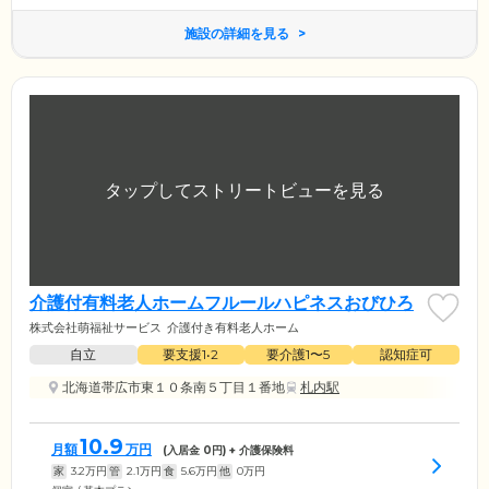
施設の詳細を見る
介護付有料老人ホームフルールハピネスおびひろ
株式会社萌福祉サービス
介護付き有料老人ホーム
自立
要支援1•2
要介護1〜5
認知症可
北海道帯広市東１０条南５丁目１番地
札内駅
10.9
月額
万円
(入居金
0
円) + 介護保険料
家
3.2
万円
管
2.1
万円
食
5.6
万円
他
0
万円