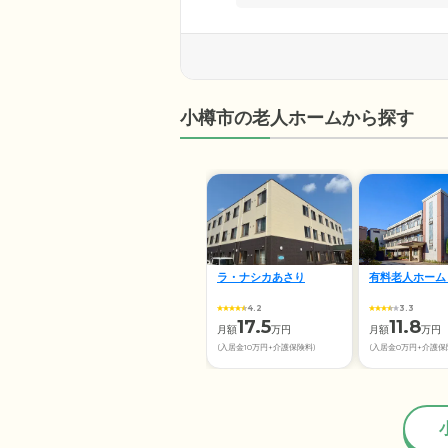
小樽市の老人ホームから探す
ラ・ナシカあさり
有料老人ホーム
4.2
3.3
17.5
11.8
月額
万円
月額
万円
(入居金10万円+介護保険料)
(入居金0万円+介護保