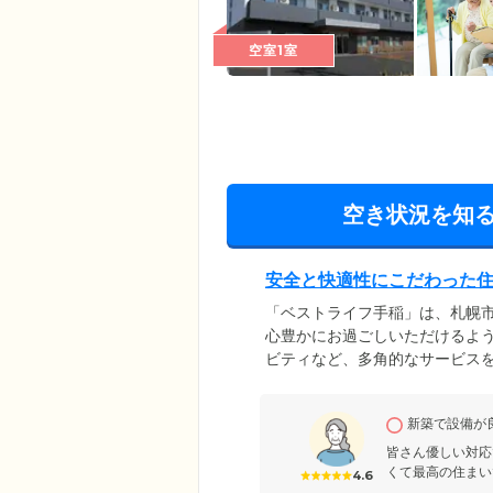
空室1室
空き状況を知
安全と快適性にこだわった
「ベストライフ手稲」は、札幌
心豊かにお過ごしいただけるよ
ビティなど、多角的なサービス
つまでも「自分らしい」毎日を
リー設計。全88室のお部屋に
新築で設備が
ライフスタイルに合わせた空間で
置」駅より徒歩9分。ご家族様
皆さん優しい対応
くて最高の住まい
4.6