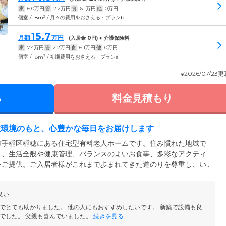
家
6.0
万円
管
2.2
万円
食
6.1
万円
他
0
万円
2
個室 / 18m
/ 月々の費用をおさえる・プランb
15.7
月額
万円
(入居金
0
円) + 介護保険料
家
7.4
万円
管
2.2
万円
食
6.1
万円
他
0
万円
2
個室 / 18m
/ 初期費用をおさえる・プランa
※2026/07/23
る
料金見積もり
住環境のもと、心豊かな毎日をお届けします
市手稲区稲穂にある住宅型有料老人ホームです。住み慣れた地域で
う、生活全般や健康管理、バランスのよいお食事、多彩なアクティ
をご提供。ご入居者様がこれまで歩まれてきた道のりを尊重し、い
支援します。館内は段差を排除し、随所に手すりを設けたバリアフ
は、お好きな家具や思い出の品々のお持ち込みも可能です。ご自身の
良い
、ゆったりとお過ごしください。当ホームは、JR函館本線「星
のご来訪にも便利な立地です。
でとても助かりました。 他の人にもおすすめしたいです。 新築で設備も良
でした。 父親も喜んでいました。
続きを見る