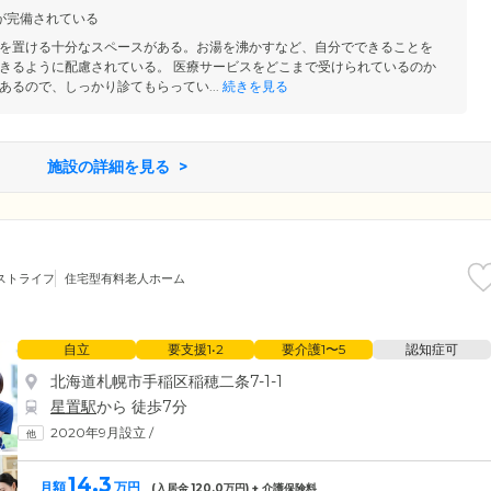
幼稚園の発表会、養護学校の運動会の見学、と、多くの地域イベン
が完備されている
様に社会とのつながりを持ち続けていただけます。
を置ける十分なスペースがある。お湯を沸かすなど、自分でできることを
きるように配慮されている。 医療サービスをどこまで受けられているのか
あるので、しっかり診てもらってい...
続きを見る
施設の詳細を見る
ストライフ
住宅型有料老人ホーム
自立
要支援1•2
要介護1〜5
認知症可
北海道札幌市手稲区稲穂二条7-1-1
星置駅
から 徒歩7分
2020年9月設立
/
14.3
月額
万円
(入居金
120.0
万円) + 介護保険料