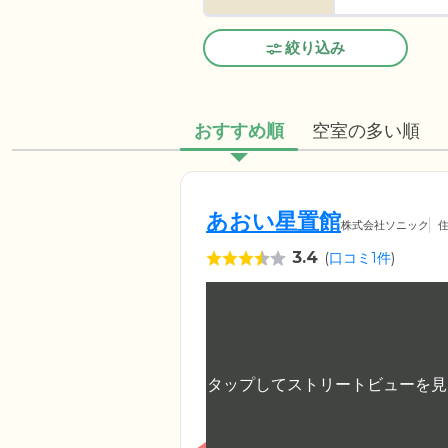
絞り込み
おすすめ順
空室の多い順
あおい星置館
株式会社ソニック
3.4
(
口コミ1件
)