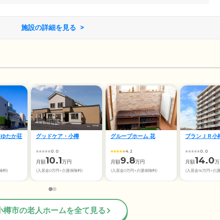
施設の詳細を見る
 ゆたか荘
グッドケア・小樽
グループホーム 花
ブランＪＲ小
0.0
4.2
0.0
10.1
9.8
14.0
月額
万円
月額
万円
月額
万
険料)
(入居金0万円+介護保険料)
(入居金0万円+介護保険料)
(入居金16万円+介
小樽市の老人ホームを全て見る