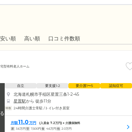
安い順
高い順
口コミ件数順
住宅型有料老人ホーム
自立
要支援1•2
要介護1〜5
認知症可
北海道札幌市手稲区星置三条1-2-45
星置駅
から 徒歩11分
24時間介護士常駐
/
トイレ付き居室
11.0
月額
万円
(入居金
7.2
万円) + 介護保険料
家
3.6
万円
管
7,500
円
食
4.6
万円
他
2.0
万円