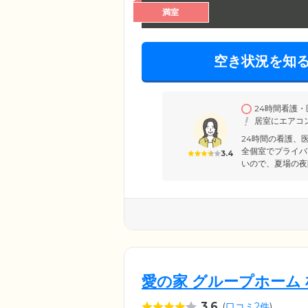
満室
空き状況を知
24時間看護
居室にエアコ
24時間の看護、
全個室でプライバ
3.4
いので、夏場の夜
愛の家 グループホーム
3.6
(
口コミ2件
)