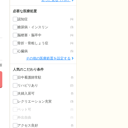
必要な医療処置
認知症
(4)
糖尿病・インスリン
(3)
脳梗塞・脳卒中
(4)
骨折・骨粗しょう症
(4)
心臓病
(5)
その他の医療処置を設定する
更新
人気のこだわり条件
日中看護師常駐
(1)
リハビリあり
(2)
夫婦入居可
(1)
レクリエーション充実
(3)
ペット可
(0)
外出自由
(0)
アクセス良好
(1)