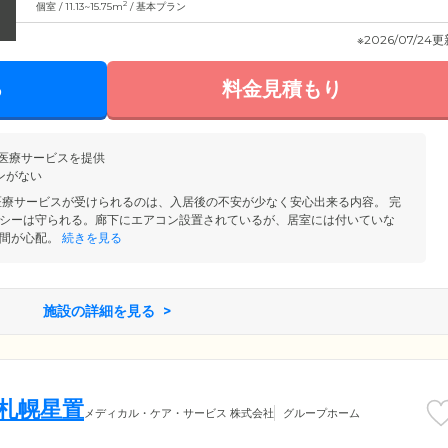
2
個室 / 11.13~15.75m
/ 基本プラン
※2026/07/24
る
料金見積もり
・医療サービスを提供
ンがない
医療サービスが受けられるのは、入居後の不安が少なく安心出来る内容。 完
シーは守られる。廊下にエアコン設置されているが、居室には付いていな
間が心配。
続きを見る
施設の詳細を見る
 札幌星置
メディカル・ケア・サービス 株式会社
グループホーム