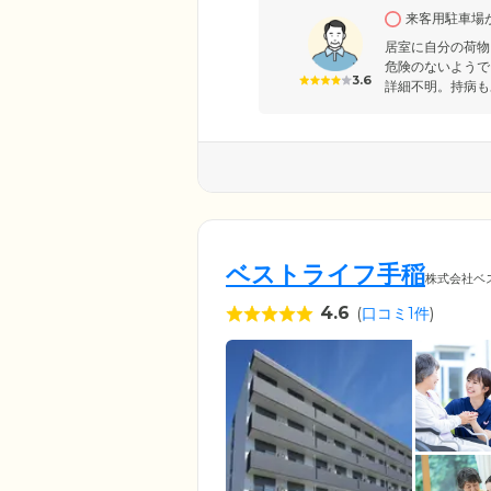
す。お祭りやイベント、近隣の
来客用駐車場
トに参加することで、ご入居者
居室に自分の荷物
危険のないようで
3.6
詳細不明。持病も
ベストライフ手稲
株式会社ベ
4.6
(
口コミ1件
)