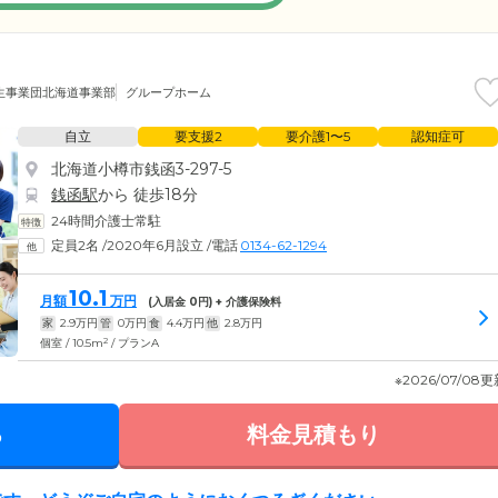
生事業団北海道事業部
グループホーム
自立
要支援2
要介護1〜5
認知症可
北海道小樽市銭函3-297-5
銭函駅
から 徒歩18分
24時間介護士常駐
定員2名
/
2020年6月設立
/
電話
0134-62-1294
10.1
月額
万円
(入居金
0
円) + 介護保険料
家
2.9
万円
管
0
万円
食
4.4
万円
他
2.8
万円
2
個室 / 10.5m
/ プランA
※2026/07/08
る
料金見積もり