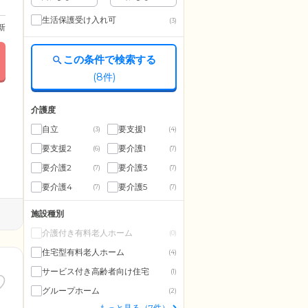
生活保護受け入れ可
(3)
更新
この条件で検索する
(
8
件)
介護度
自立
要支援1
(3)
(4)
要支援2
要介護1
(6)
(7)
要介護2
要介護3
(7)
(7)
要介護4
要介護5
(7)
(7)
施設種別
介護付き有料老人ホーム
(0)
住宅型有料老人ホーム
(4)
サービス付き高齢者向け住宅
(1)
グループホーム
(2)
もっと見る（7件）