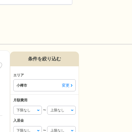
条件を絞り込む
エリア
変更
小樽市
月額費用
〜
入居金
〜