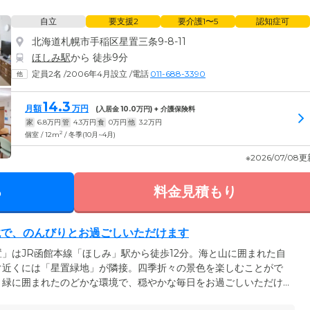
自立
要支援2
要介護1〜5
認知症可
北海道札幌市手稲区星置三条9-8-11
ほしみ駅
から 徒歩9分
定員2名
/
2006年4月設立
/
電話
011-688-3390
14.3
月額
万円
(入居金
10.0
万円) + 介護保険料
家
6.8
万円
管
4.3
万円
食
0
万円
他
3.2
万円
2
個室 / 12m
/ 冬季(10月~4月)
※2026/07/08
る
料金見積もり
境で、のんびりとお過ごしいただけます
」はJR函館本線「ほしみ」駅から徒歩12分。海と山に囲まれた自
ぐ近くには「星置緑地」が隣接。四季折々の景色を楽しむことがで
。緑に囲まれたのどかな環境で、穏やかな毎日をお過ごしいただけ
の方々にご協力いただき、積極的に地域との交流を取り入れていま