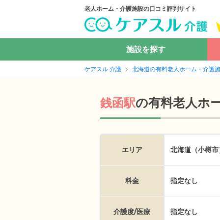
老人ホーム・介護施設の口コミ評判サイト
施設を探す
ケアスル 介護
北海道の有料老人ホーム・介護
の
有料老人ホ
銭函駅
エリア
北海道（小樽市
料金
指定なし
介護度/医療
指定なし