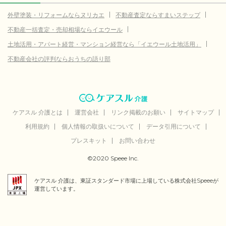
外壁塗装・リフォームならヌリカエ
不動産査定ならすまいステップ
不動産一括査定・売却相場ならイエウール
土地活用・アパート経営・マンション経営なら「イエウール土地活用」
不動産会社の評判ならおうちの語り部
ケアスル 介護とは
運営会社
リンク掲載のお願い
サイトマップ
利用規約
個人情報の取扱いについて
データ引用について
プレスキット
お問い合わせ
©2020 Speee Inc.
ケアスル 介護は、東証スタンダード市場に上場している株式会社Speeeが
運営しています。