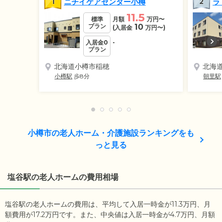
1
ニチイケアセンター小樽
2
ラ
11.5
標準
月額
万円
〜
プラン
10
(入居金
万円
〜)
入居金0
-
プラン
北海道小樽市稲穂
北海
小樽駅
歩8分
朝里駅
小樽市の老人ホーム・介護施設ランキングをも
っと見る
塩谷駅の老人ホームの費用相場
塩谷駅の老人ホームの費用は、平均して入居一時金が11.3万円、月
額費用が17.2万円です。また、中央値は入居一時金が4.7万円、月額