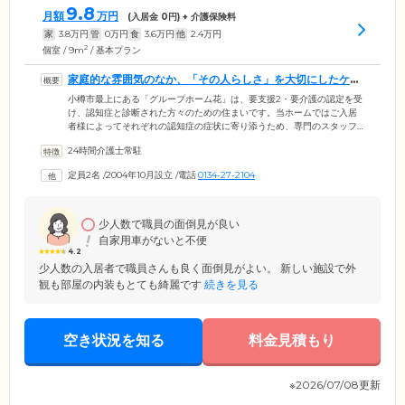
9.8
月額
万円
(入居金
0
円) + 介護保険料
家
3.8
万円
管
0
万円
食
3.6
万円
他
2.4
万円
2
個室 / 9m
/ 基本プラン
家庭的な雰囲気のなか、「その人らしさ」を大切にしたケア
をご提供します
小樽市最上にある「グループホーム花」は、要支援2・要介護の認定を受
け、認知症と診断された方々のための住まいです。当ホームではご入居
者様によってそれぞれの認知症の症状に寄り添うため、専門のスタッフ
のもと、少人数制の共同生活を営む「ユニットケア」を採用。スタッフ
24時間介護士常駐
はお一人おひとりの個性を見極め、お食事の支度や洗濯、掃除などから
ご入居者様が得意とする家事を役割分担。暮らしのなかでご自身の役割
定員2名
/
2004年10月設立
/
電話
0134-27-2104
をしっかりとこなしながら、身体機能を活用していくことにより、認知
症の進行の抑制を図っています。またお部屋は個室をご用意。プライベ
ートな時間もしっかりと確保していただけます。
少人数で職員の面倒見が良い
自家用車がないと不便
4.2
少人数の入居者で職員さんも良く面倒見がよい。 新しい施設で外
観も部屋の内装もとても綺麗です
続きを見る
空き状況を知る
料金見積もり
※2026/07/08更新