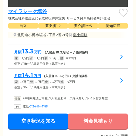
マイラシーク塩谷
株式会社泰進建設代表取締役戸井宣夫
サービス付き高齢者向け住宅
自立
要支援1•2
要介護1〜5
認知症可
北海道小樽市塩谷2丁目2番21号
南小樽駅
13.3
月額
万円
(入居金
10.2
万円) + 介護保険料
家
5.1
万円
管
5.1
万円
食
2.3
万円
他
8,000
円
2
個室 / 18m
/ 単身用住居（北西向き）
14.1
月額
万円
(入居金
10.6
万円) + 介護保険料
家
5.3
万円
管
5.1
万円
食
2.3
万円
他
1.4
万円
2
個室 / 18m
/ 単身用住居（南東向き）
24時間介護士常駐
/
2人部屋あり・夫婦入居可
/
トイレ付き居室
電話
0134-64-1185
空き状況を知る
料金見積もり
※2026/04/01更新