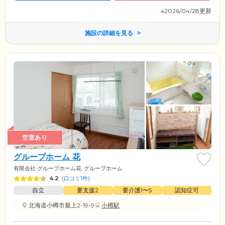
※2026/04/28更新
施設の詳細を見る
空室あり
グループホーム 花
有限会社 グループホーム花
グループホーム
4.2
(
口コミ1件
)
自立
要支援2
要介護1〜5
認知症可
北海道小樽市最上2-19-9
小樽駅