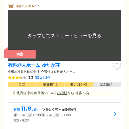
小樽市 人気 No.3
満室
有料老人ホーム ゆたか荘
小樽冷凍製氷株式会社
介護付き有料老人ホーム
3.3
(
口コミ2件
)
自立
要支援1•2
要介護1〜5
認知症可
北海道小樽市長橋5-6-4
小樽駅
から 徒歩23分
11.8
月額
万円
(入居金
0
円) + 介護保険料
家
8.3
万円
管
0
万円
食
3.3
万円
他
2,000
円
個室 / 居室1