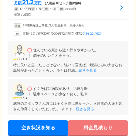
21.2
月額
万円
(入居金
0
円) + 介護保険料
家
17.7
万円
管
0
万円
食
3.3
万円
他
2,000
円
個室 / 居室2
24時間介護士常駐
/
2人部屋あり・夫婦入居可
定員42名
/
居室30室
/
2004年12月設立
/
電話
0134-22-1627
住んでいる家から近く行きやすかった。
調子のいいことを言う。
2.4
特に良いと思ったことはない。強いて言えば、銭湯なみの大きなお
風呂があったことくらい。あとは幹線...
続きを見る
すぐそばに病院があり、迅速な医...
駐車スペースが少なく狭く、駐車...
4.2
施設のスタッフさん方には全く不満は無かった。入居者の人達も皆
さん仲良くしていただいた。 すぐそ...
続きを見る
空き状況を知る
料金見積もり