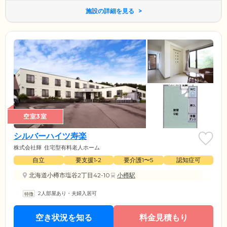
施設の詳細を見る
空室3室
シルバーハイツ寿楽
株式会社輝
住宅型有料老人ホーム
自立
要支援1•2
要介護1〜5
認知症可
北海道小樽市塩谷2丁目42-10
小樽駅
2人部屋あり・夫婦入居可
空き状況を知る
料金見積もり