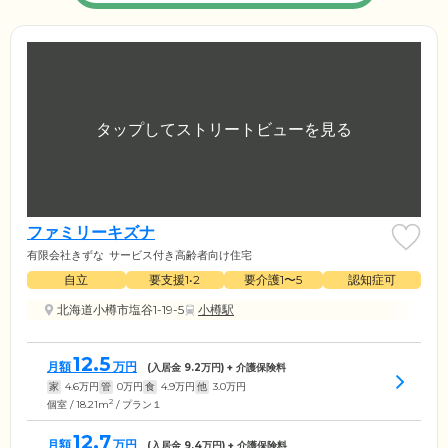
ファミリーキズナ
有限会社きずな
サービス付き高齢者向け住宅
自立
要支援1•2
要介護1〜5
認知症可
北海道小樽市塩谷1-19-5
小樽駅
12.5
月額
万円
(入居金
9.2
万円) + 介護保険料
家
4.6
万円
管
0
万円
食
4.9
万円
他
3.0
万円
2
個室 / 18.21m
/ プラン１
12.7
月額
万円
(入居金
9.4
万円) + 介護保険料