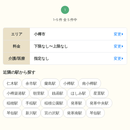
1
1~5 件 全 5 件中
エリア
小樽市
変更
料金
下限なし〜上限なし
変更
介護/医療
指定なし
変更
近隣の駅から探す
仁木駅
余市駅
蘭島駅
小樽駅
南小樽駅
小樽築港駅
朝里駅
銭函駅
ほしみ駅
星置駅
稲穂駅
手稲駅
稲積公園駅
発寒駅
発寒中央駅
琴似駅
新川駅
宮の沢駅
発寒南駅
琴似駅