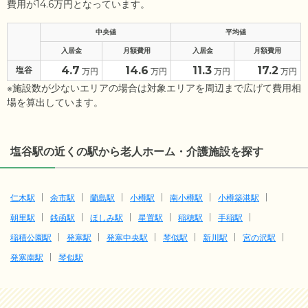
費用が14.6万円となっています。
中央値
平均値
入居金
月額費用
入居金
月額費用
4.7
14.6
11.3
17.2
塩谷
万円
万円
万円
万円
※施設数が少ないエリアの場合は対象エリアを周辺まで広げて費用相
場を算出しています。
塩谷駅の近くの駅から老人ホーム・介護施設を探す
仁木駅
余市駅
蘭島駅
小樽駅
南小樽駅
小樽築港駅
朝里駅
銭函駅
ほしみ駅
星置駅
稲穂駅
手稲駅
稲積公園駅
発寒駅
発寒中央駅
琴似駅
新川駅
宮の沢駅
発寒南駅
琴似駅