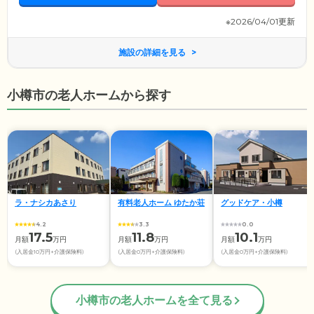
※2026/04/01更新
施設の詳細を見る
小樽市の老人ホームから探す
ラ・ナシカあさり
有料老人ホーム ゆたか荘
グッドケア・小樽
4.2
3.3
0.0
17.5
11.8
10.1
月額
万円
月額
万円
月額
万円
(入居金10万円+介護保険料)
(入居金0万円+介護保険料)
(入居金0万円+介護保険料)
小樽市の老人ホームを全て見る