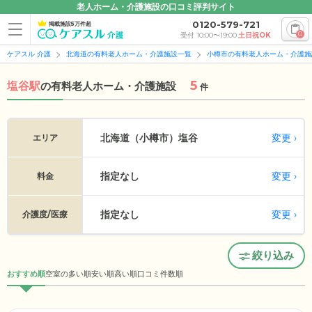
老人ホーム・介護施設の口コミ評判サイト
0120-579-721
掲載施設5万件超
0
受付 10:00〜19:00
土日祝OK
ケアスル 介護
北海道の有料老人ホーム・介護施設一覧
小樽市の有料老人ホーム・介護施
5
塩谷駅
の
有料老人ホーム・介護施設
件
変更
北海道（小樽市）
塩谷
エリア
指定なし
変更
料金
指定なし
変更
介護度/医療
絞り込み
おすすめ順
空室の多い順
安い順
高い順
口コミ件数順