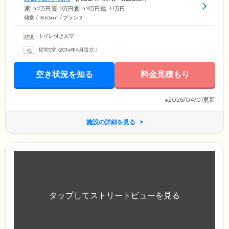
家
4.7
万円
管
0
万円
食
4.9
万円
他
3.1
万円
2
個室 / 18.63m
/ プラン２
トイレ付き居室
居室5室
/
2014年4月設立
/
空き状況を知る
料金見積もり
※2026/04/01更新
施設の詳細を見る