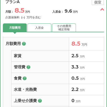
プランA
個室
8.5
9.6
月額：
入居金：
万円
万円
介護保険料
（-）
万円を含む
その他費用
月額費用
入居金
補足情報
8.5
月額費用
?
万円
2.5
家賃
万円
3.3
管理費
?
万円
0.5
食費
?
万円
2.2
水道・光熱費
万円
0
上乗せ介護費
?
万円