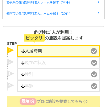
岩手県の住宅型有料老人ホームを探す（57件）
幅広い選択肢の中から、条件にあった施設を選ぶ
ことができます。
盛岡市の住宅型有料老人ホームを探す（20件）
・こだわりの条件や医療体制から施設を探せる
たとえば「カラオケ」「麻雀」が楽しめる施設、
「夫婦入居可」の施設、「看取り可」の施設など、
約7秒に1人が利用！
医療・看護体制から施設を探すこともできます。
ピッタリ
の施設を提案します
STEP
1
2
3
4
最短1分
プロに施設を提案してもらう