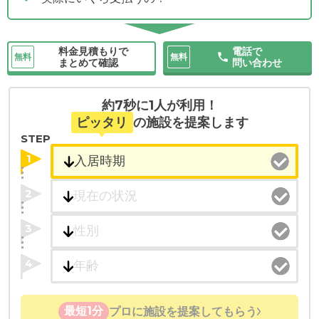
料金見積もりで
電話で
無料
無料
まとめて確認
問い合わせ
約7秒に1人が利用！
ピッタリ
の施設を提案します
STEP
1
2
3
4
最短1分
プロに施設を提案してもらう