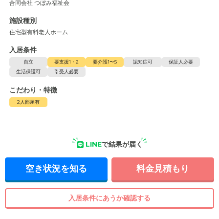
合同会社 つぼみ福祉会
施設種別
住宅型有料老人ホーム
入居条件
自立
要支援1・2
要介護1〜5
認知症可
保証人必要
生活保護可
引受人必要
こだわり・特徴
2人部屋有
LINE
で結果が届く
空き状況を知る
料金見積もり
入居条件にあうか確認する