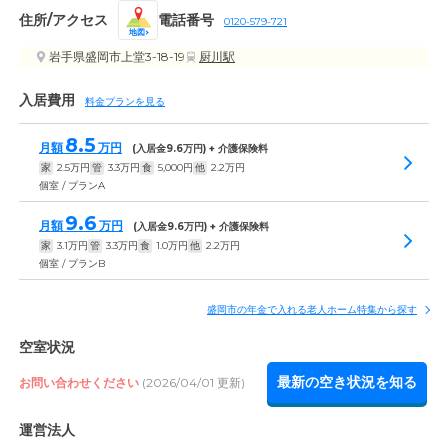
住所/アクセス
電話番号
0120-579-721
地図
岩手県盛岡市上堂3-18-19
厨川駅
入居費用
料金プランを見る
8.5
月額
万円
(入居金
9.6
万円) + 介護保険料
家
2.5
万円
管
3.3
万円
食
5,000
円
他
2.2
万円
個室 / プランA
9.6
月額
万円
(入居金
9.6
万円) + 介護保険料
家
3.1
万円
管
3.3
万円
食
1.0
万円
他
2.2
万円
個室 / プランB
盛岡市の年金で入れる老人ホーム特集から探す
空室状況
最新の空き状況を知る
お問い合わせください
(2026/04/01 更新)
運営法人