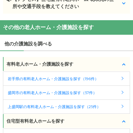
次のとおりです。
所や交通手段を教えてください
・初期費用が
9.6
万円
・月額費用が
8.5
〜
9.6
万円
住宅型有料老人ホーム 花咲苑
の
交通アクセス
その他の老人ホーム・介護施設を探す
・
住所：
岩手県
盛岡市
上堂3-18-19
住宅型有料老人ホーム 花咲苑
の対応可能な入居条件
・
最寄り駅：
は次のとおりです。
他の介護施設を調べる
・要介護度：要支援1、要支援2、要介護1、要介護
2、要介護3、要介護4、要介護5
有料老人ホーム・介護施設を探す
ケアスル 介護では詳細な
料金プラン
をご確認頂けま
す。詳しくは
こちら
。
岩手県の有料老人ホーム・介護施設を探す（196件）
◎ケアスル 介護の3つの特徴
盛岡市の有料老人ホーム・介護施設を探す（57件）
・経験豊富な入居相談員が完全無料で施設探しをサ
ポート
上盛岡駅の有料老人ホーム・介護施設を探す（25件）
入居相談：
0120-579-721
（無料）
受付時間：10：00～19：00
住宅型有料老人ホームを探す
・全国10000件の介護施設情報を掲載