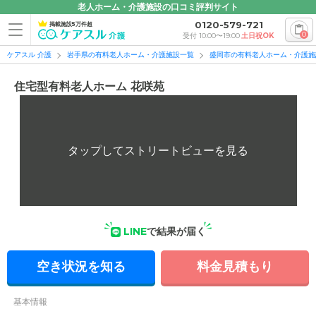
老人ホーム・介護施設の口コミ評判サイト
0120-579-721
掲載施設5万件超
0
受付 10:00〜19:00
土日祝OK
ケアスル 介護
岩手県の有料老人ホーム・介護施設一覧
盛岡市の有料老人ホーム・介護施
住宅型有料老人ホーム 花咲苑
LINE
で結果が届く
空き状況を知る
料金見積もり
基本情報