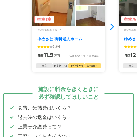
空室1室
空室あ
住宅型有料老人ホーム
住宅型有料
ゆめさと 有料老人ホーム
ゆめさ
3.64
11.9
12
月額
万円
月額
(入居金
10
万円
+介護保険料)
自立
要支援1・2
要介護1〜5
認知症可
自立
施設に料金をきくときに
必ず確認してほしいこと
食費、光熱費はいくら？
退去時の返金はいくら？
上乗せ介護費って？
実際にいくら支払うの？