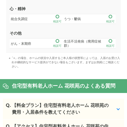
心・精神
統合失調症
うつ・鬱病
相談可
相談可
その他
生活不活発病（廃用症候
がん・末期癌
群）
相談可
相談可
※「○」の場合、ホームの状況や入居するご本人様の状態等によっては、入居のお受け入
れや継続的なサービス提供ができない場合もございます。まずはお気軽にご相談くだ
さい。
住宅型有料老人ホーム 花咲苑のよくある質問
Q.
【料金プラン】住宅型有料老人ホーム 花咲苑の
費用・入居条件を教えてください
Q.
住宅型有料老人ホーム 花咲苑
【アクセス】住宅型有料老人ホーム 花咲苑の住
の入居金・月額料金は