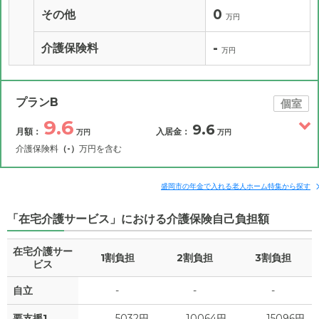
0
その他
万円
-
介護保険料
万円
プランB
個室
9.6
9.6
月額：
入居金：
万円
万円
介護保険料
（-）
万円を含む
その他費用
月額費用
入居金
補足情報
盛岡市の年金で入れる老人ホーム特集から探す
「在宅介護サービス」における介護保険自己負担額
9.6
月額費用
?
万円
在宅介護サー
1割負担
2割負担
3割負担
3.1
家賃
ビス
万円
自立
-
-
-
3.3
管理費
?
万円
要支援1
5032円
10064円
15096円