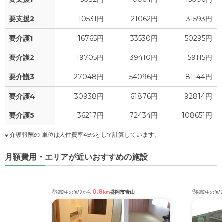
1
食費
?
万円
要支援2
10531円
21062円
31593円
2.2
水道・光熱費
万円
要介護1
16765円
33530円
50295円
0
上乗せ介護費
?
万円
要介護2
19705円
39410円
59115円
0
要介護3
27048円
54096円
81144円
その他
万円
要介護4
30938円
61876円
92814円
-
介護保険料
万円
要介護5
36217円
72434円
108651円
※ 介護報酬の1単位は人件費率45%として計算しています。
月額費用・エリアが近いおすすめの施設
0.8
盛岡市青山
閲覧中の施設から
km
閲覧中の施