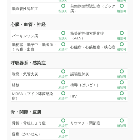
相談可
相談可
前頭側頭型認知症（ピック
脳血管性認知症
病）
相談可
相談可
心臓・血管・神経
筋萎縮性側索硬化症
パーキンソン病
（ALS）
相談可
相談可
脳梗塞・脳卒中・脳出血・
心臓病・心筋梗塞・狭心症
くも膜下出血
相談可
相談可
呼吸器系・感染症
喘息・気管支炎
誤嚥性肺炎
相談可
相談可
結核
梅毒（ばいどく）
相談可
相談可
MRSA（ブドウ球菌感染
HIV
症）
相談可
相談可
骨・関節・皮膚
骨折・骨粗しょう症
リウマチ・関節症
相談可
相談可
疥癬（かいせん）
相談可