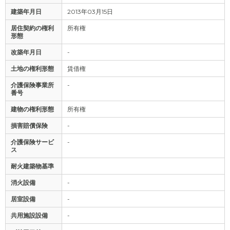
建築年月日
2013年03月15日
居住契約の権利
所有権
形態
改築年月日
-
土地の権利形態
賃借権
介護保険事業所
-
番号
建物の権利形態
所有権
損害賠償保険
-
介護保険サービ
-
ス
耐火建築物基準
消火設備
-
居室設備
-
共用施設設備
-