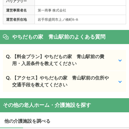
バリアフリー
運営事業者名
第一商事 株式会社
運営者所在地
岩手県盛岡市上ノ橋町8-8
やちだもの家 青山駅前のよくある質問
Q.
【料金プラン】やちだもの家 青山駅前の費
用・入居条件を教えてください
Q.
やちだもの家 青山駅前
【アクセス】やちだもの家 青山駅前の住所や
の入居金・月額料金は次の
とおりです。
交通手段を教えてください
・初期費用が
12.9
万円
・月額費用が
7.8
万円
やちだもの家 青山駅前
の
交通アクセス
その他の老人ホーム・介護施設を探す
・
住所：
岩手県
盛岡市
上堂2丁目3-16
やちだもの家 青山駅前
の対応可能な入居条件は次
・
最寄り駅：
のとおりです。
他の介護施設を調べる
・要介護度：自立、要支援1、要支援2、要介護1、要