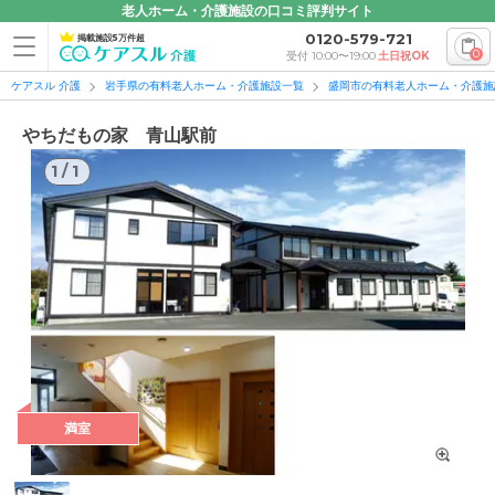
老人ホーム・介護施設の口コミ評判サイト
0120-579-721
掲載施設5万件超
0
受付 10:00〜19:00
土日祝OK
ケアスル 介護
岩手県の有料老人ホーム・介護施設一覧
盛岡市の有料老人ホーム・介護施
やちだもの家 青山駅前
1
/
1
1
/
1
満室