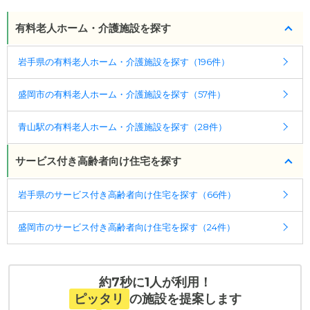
介護2、要介護3、要介護4、要介護5
・認知症：受け入れ可
有料老人ホーム・介護施設を探す
ケアスル 介護では詳細な
料金プラン
をご確認頂けま
岩手県の有料老人ホーム・介護施設を探す（196件）
す。詳しくは
こちら
。
盛岡市の有料老人ホーム・介護施設を探す（57件）
◎ケアスル 介護の3つの特徴
・経験豊富な入居相談員が完全無料で施設探しをサ
青山駅の有料老人ホーム・介護施設を探す（28件）
ポート
入居相談：
0120-579-721
（無料）
サービス付き高齢者向け住宅を探す
受付時間：10：00～19：00
岩手県のサービス付き高齢者向け住宅を探す（66件）
・全国10000件の介護施設情報を掲載
幅広い選択肢の中から、条件にあった施設を選ぶ
盛岡市のサービス付き高齢者向け住宅を探す（24件）
ことができます。
・こだわりの条件や医療体制から施設を探せる
たとえば「カラオケ」「麻雀」が楽しめる施設、
約7秒に1人が利用！
「夫婦入居可」の施設、「看取り可」の施設など、
ピッタリ
の施設を提案します
医療・看護体制から施設を探すこともできます。