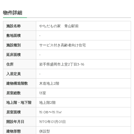
物件詳細
施設名称
やちだもの家 青山駅前
敷地面積
-
施設種別
サービス付き高齢者向け住宅
延床面積
-
住所
岩手県盛岡市上堂2丁目3-16
入居定員
-
建物構造階数
木造地上2階
居室総数
13室
地上階・地下階
地上階2階
居室面積
19.08〜19.11㎡
開設年月日
1970年01月01日
建物形態
併設型