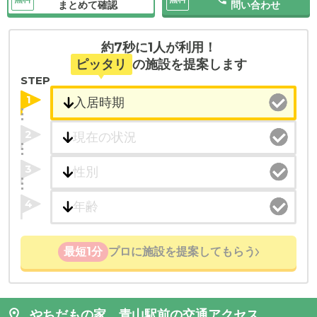
まとめて確認
問い合わせ
約7秒に1人が利用！
ピッタリ
の施設を提案します
STEP
1
2
3
4
最短1分
プロに施設を提案してもらう
やちだもの家 青山駅前の交通アクセス