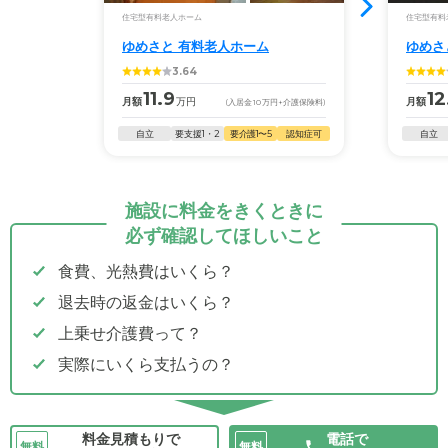
住宅型有料老人ホーム
住宅型有料
ゆめさと 有料老人ホーム
ゆめさ
3.64
11.9
12
月額
万円
月額
(入居金
10
万円
+介護保険料)
自立
要支援1・2
要介護1〜5
認知症可
自立
施設に料金をきくときに
必ず確認してほしいこと
食費、光熱費はいくら？
退去時の返金はいくら？
上乗せ介護費って？
実際にいくら支払うの？
料金見積もりで
電話で
無料
無料