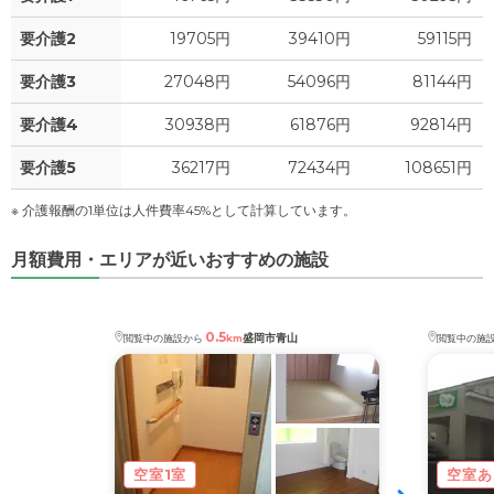
要介護2
19705円
39410円
59115円
要介護3
27048円
54096円
81144円
要介護4
30938円
61876円
92814円
要介護5
36217円
72434円
108651円
※ 介護報酬の1単位は人件費率45%として計算しています。
月額費用・エリアが近いおすすめの施設
0.5
盛岡市青山
閲覧中の施設から
km
閲覧中の施
空室1室
空室あ