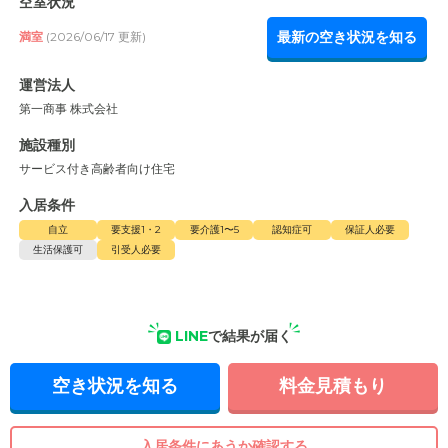
空室状況
最新の空き状況を知る
満室
(2026/06/17 更新)
運営法人
第一商事 株式会社
施設種別
サービス付き高齢者向け住宅
入居条件
自立
要支援1・2
要介護1〜5
認知症可
保証人必要
生活保護可
引受人必要
LINE
で結果が届く
空き状況を知る
料金見積もり
入居条件にあうか確認する