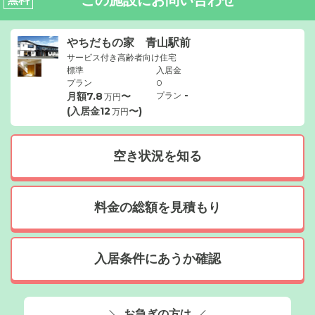
やちだもの家 青山駅前
サービス付き高齢者向け住宅
標準
入居金
プラン
0
-
月額
7.8
〜
プラン
万円
(入居金
12
〜)
万円
空き状況を知る
料金の総額を見積もり
入居条件にあうか確認
お急ぎの方は