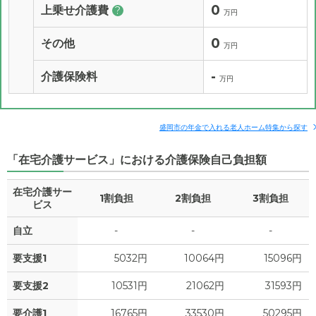
0
上乗せ介護費
?
万円
0
その他
万円
-
介護保険料
万円
盛岡市の年金で入れる老人ホーム特集から探す
「在宅介護サービス」における介護保険自己負担額
在宅介護サー
1割負担
2割負担
3割負担
ビス
自立
-
-
-
要支援1
5032円
10064円
15096円
要支援2
10531円
21062円
31593円
要介護1
16765円
33530円
50295円