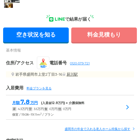
LINE
で結果が届く
その他の写真
空き状況を知る
料金見積もり
基本情報
住所/アクセス
電話番号
0120-579-721
地図
岩手県盛岡市上堂2丁目3-16
厨川駅
入居費用
料金プランを見る
7.8
月額
万円
(入居金
12.9
万円) + 介護保険料
家
4.3
万円
管
3.5
万円
食
0
万円
他
0
万円
2
個室 / 19.08~19.11m
/ プラン
盛岡市の年金で入れる老人ホーム特集から探す