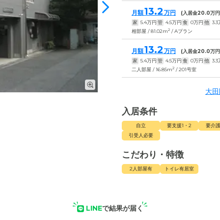
13.2
月額
万円
(入居金
20.0
万円
家
5.4
万円
管
4.5
万円
食
0
万円
他
3.3
2
相部屋 / 81.02m
/ Aプラン
13.2
月額
万円
(入居金
20.0
万円
家
5.4
万円
管
4.5
万円
食
0
万円
他
3.3
2
二人部屋 / 16.85m
/ 201号室
大田
入居条件
自立
要支援1・2
要介護
引受人必要
こだわり・特徴
2人部屋有
トイレ有居室
LINE
で結果が届く