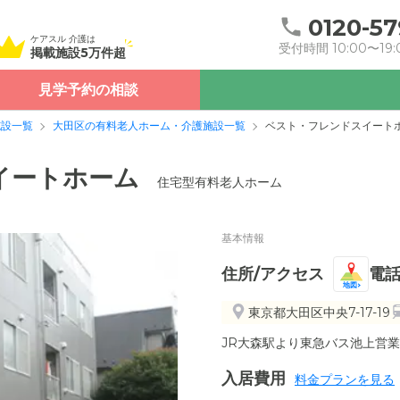
0120-57
ケアスル 介護は
受付時間 10:00〜19:
掲載施設5万件超
見学予約の相談
施設一覧
大田区の有料老人ホーム・介護施設一覧
ベスト・フレンドスイート
イートホーム
住宅型有料老人ホーム
基本情報
住所/アクセス
電
地図
東京都大田区中央7-17-19
JR大森駅より東急バス池上営業
入居費用
料金プランを見る