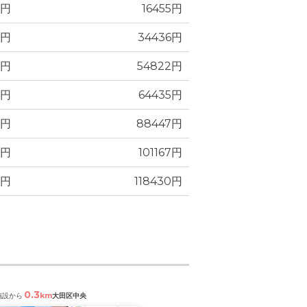
0円
16455円
8円
34436円
8円
54822円
7円
64435円
5円
88447円
5円
101167円
3円
118430円
0.3
0.6
km
km
施設から
大田区中央
閲覧中の施設から
大田区池上