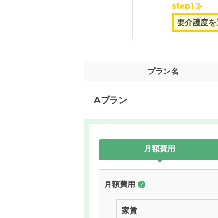
step1
プラン名
Aプラン
月額費用
月額費用
?
家賃