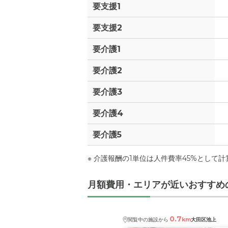
要支援1
その他
要支援2
介護保険料
要介護1
要介護2
要介護3
要介護4
要介護5
※ 介護報酬の1単位は人件費率45%として
月額費用・エリアが近いおすすめ
0.7
km
閲覧中の施設から
大田区池上