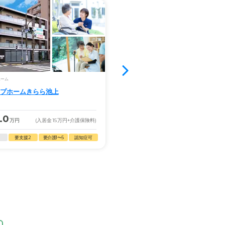
満室
ホーム
グループホーム
プホームきらら池上
せらび池上
2.8
.0
15.3
万円
(入居金
15
万円
+介護保険料)
月額
万円
(入居金
0
万円
+
要支援2
要介護1〜5
認知症可
自立
要支援2
要介護1〜5