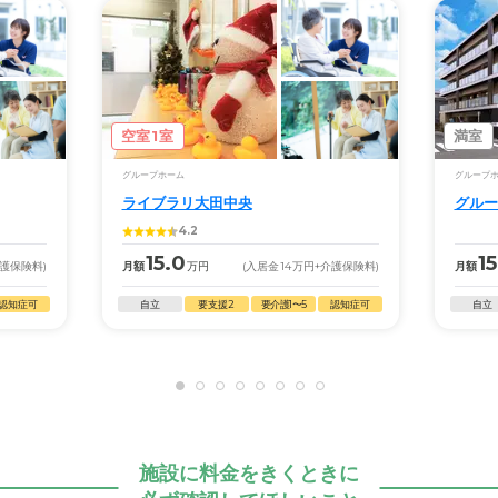
空室1室
満室
グループホーム
グループ
ライブラリ大田中央
グルー
4.2
15.0
15
介護保険料)
月額
万円
(入居金
14
万円
+介護保険料)
月額
認知症可
自立
要支援2
要介護1〜5
認知症可
自立
施設に料金をきくときに