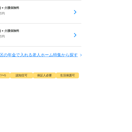
) + 介護保険料
万円
) + 介護保険料
万円
区の年金で入れる老人ホーム特集から探す
1〜5
認知症可
保証人必要
生活保護可