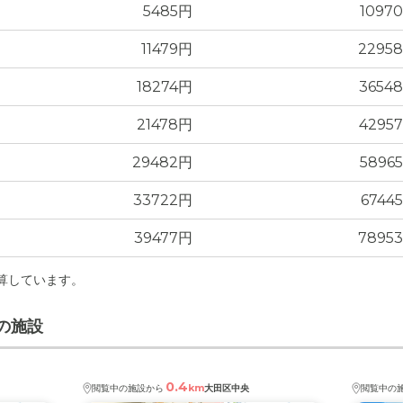
5485円
1097
1.1
万円
11479円
2295
-
万円
18274円
3654
21478円
4295
29482円
5896
33722円
6744
39477円
7895
計算しています。
の施設
0.4
km
閲覧中の施設から
大田区中央
閲覧中の