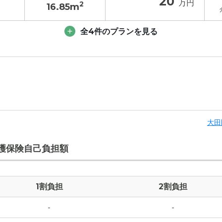
20
万円
2
16.85m
入居金
その他費用
/ 補足
全4件のプランを見る
14.2
万円
入居金
その他費用
/ 補足
真
6.4
万円
13.2
万円
4.5
万円
5.4
万円
0
万円
大田
4.5
万円
1.1
万円
護保険自己負担額
0
万円
1.1
万円
1.1
万円
1割負担
2割負担
1.1
万円
1.1
万円
-
-
-
万円