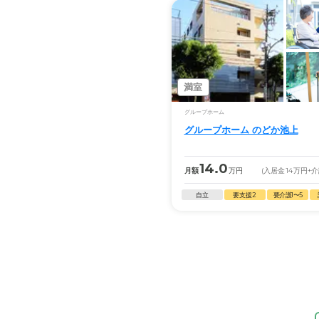
満室
グループホーム
グループホーム のどか池上
14.0
月額
万円
(入居金
14
万円
+
自立
要支援2
要介護1〜5