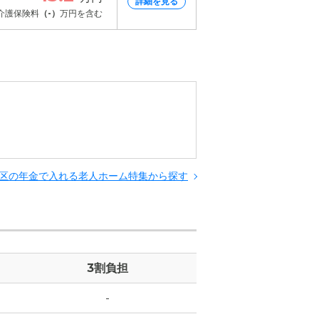
詳細を見る
介護保険料
（-）
万円を含む
情報
情報
アクセスの写真
区の年金で入れる老人ホーム特集から探す
3割負担
-