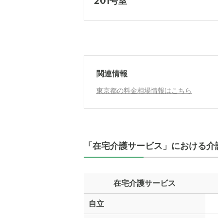
201号室
月額費用
月額費用
?
月額費用
外観の写
家賃
関連情報
月額費用
?
東京都の料金相場情報はこちら
管理費
?
家賃
食費
?
管理費
?
水道・光熱費
「在宅介護サービス」における介
食費
?
上乗せ介護費
?
水道・光熱費
在宅介護サービス
その他
上乗せ介護費
?
自立
介護保険料