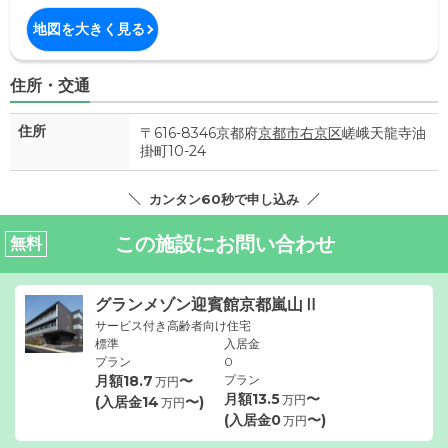
地図を大きく見る
住所・交通
住所
〒616-8346京都府
京都市右京区
嵯峨天龍寺油
掛町10-24
カンタン60秒で申し込み
この施設にお問い合わせ
無料
グランメゾン迎賓館京都嵐山Ⅱ
サービス付き高齢者向け住宅
標準
入居金
プラン
0
月額
18.7
〜
プラン
万円
月額
13.5
〜
万円
(入居金
14
〜)
万円
(入居金
0
〜)
万円