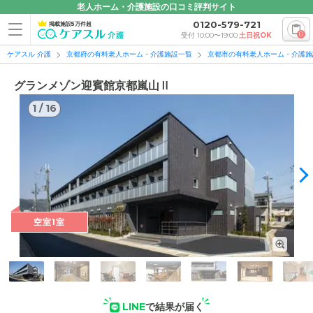
老人ホーム・介護施設の口コミ評判サイト
0120-579-721
掲載施設5万件超
0
受付 10:00〜19:00
土日祝OK
ケアスル 介護
京都府の有料老人ホーム・介護施設一覧
京都市の有料老人ホーム・介護施
グランメゾン迎賓館京都嵐山Ⅱ
1
/
16
1
/
16
空室1室
LINE
で結果が届く
外観の写真