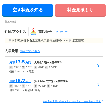
空き状況を知る
料金見積もり
基本情報
住所/アクセス
電話番号
0120-579-721
地図
京都府京都市右京区嵯峨天龍寺油掛町10-24
鹿王院駅
入居費用
料金プランを見る
13.5
月額
万円
(入居金
0
円) + 介護保険料
家
7.9
万円
管
5.4
万円
食
0
万円
他
2,000
円
2
個室 / 18m
/ 1110号室
18.7
月額
万円
(入居金
14.0
万円) + 介護保険料
家
7.0
万円
管
5.4
万円
食
2.2
万円
他
4.1
万円
2
個室 / 18m
/ 要介護1の場合
京都市右京区の年金で入れる老人ホーム特集から探す