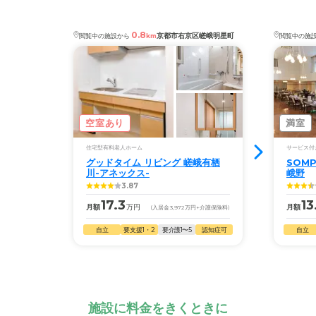
0.8
京都市右京区嵯峨明星町
閲覧中の施設から
km
閲覧中の施
空室あり
満室
住宅型有料老人ホーム
サービス付
グッドタイム リビング 嵯峨有栖
SOM
川-アネックス-
峨野
3.87
17.3
13
月額
万円
月額
(入居金
3,972
万円
+介護保険料)
自立
要支援1・2
要介護1〜5
認知症可
自立
施設に料金をきくときに