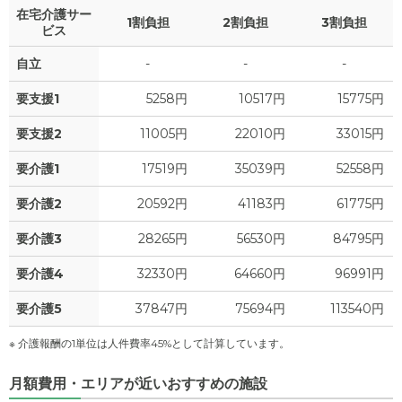
在宅介護サー
1割負担
2割負担
3割負担
7.9
家賃
ビス
万円
自立
-
-
-
5.4
管理費
?
万円
要支援1
5258円
10517円
15775円
0
食費
?
万円
要支援2
11005円
22010円
33015円
0.2
水道・光熱費
万円
要介護1
17519円
35039円
52558円
0
上乗せ介護費
?
万円
要介護2
20592円
41183円
61775円
0
要介護3
28265円
56530円
84795円
その他
万円
要介護4
32330円
64660円
96991円
-
介護保険料
万円
要介護5
37847円
75694円
113540円
※ 介護報酬の1単位は人件費率45%として計算しています。
月額費用・エリアが近いおすすめの施設