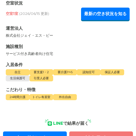
空室状況
最新の空き状況を知る
空室1室
(2026/06/15 更新)
運営法人
株式会社ジェイ・エス・ビー
施設種別
サービス付き高齢者向け住宅
入居条件
自立
要支援1・2
要介護1〜5
認知症可
保証人必要
生活保護可
引受人必要
こだわり・特徴
24時間介護
トイレ有居室
外出自由
LINE
で結果が届く