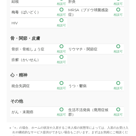
結核
肝炎
相談可
相談可
MRSA（ブドウ球菌感染
梅毒（ばいどく）
症）
相談可
相談可
HIV
相談可
骨・関節・皮膚
骨折・骨粗しょう症
リウマチ・関節症
相談可
相談可
疥癬（かいせん）
相談可
心・精神
統合失調症
うつ・鬱病
相談可
相談可
その他
生活不活発病（廃用症候
がん・末期癌
群）
相談可
相談可
※「○」の場合、ホームの状況や入居するご本人様の状態等によっては、入居のお受け入
れや継続的なサービス提供ができない場合もございます。まずはお気軽にご相談くだ