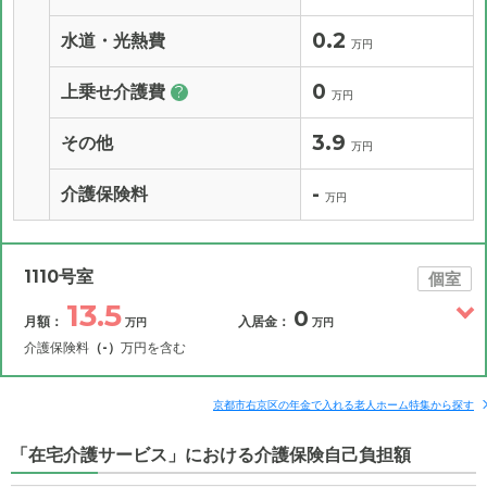
0.2
水道・光熱費
万円
0
上乗せ介護費
?
万円
3.9
その他
万円
-
介護保険料
万円
1110号室
個室
13.5
0
月額：
入居金：
万円
万円
介護保険料
（-）
万円を含む
その他費用
月額費用
入居金
補足情報
京都市右京区の年金で入れる老人ホーム特集から探す
「在宅介護サービス」における介護保険自己負担額
13.5
月額費用
?
万円