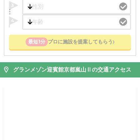
3
4
最短1分
プロに施設を提案してもらう
グランメゾン迎賓館京都嵐山Ⅱの交通アクセス