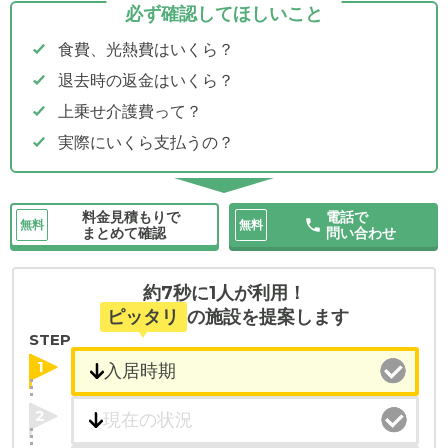
必ず確認してほしいこと
食費、光熱費はいくら？
退去時の返金はいくら？
上乗せ介護費って？
実際にいくら支払うの？
料金見積もりで
電話で
無料
無料
まとめて確認
問い合わせ
約7秒に1人が利用！
ピッタリ
の施設を提案します
STEP
1
2