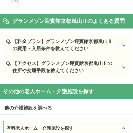
さい。
グランメゾン迎賓館京都嵐山Ⅱのよくある質問
Q.
【料金プラン】グランメゾン迎賓館京都嵐山Ⅱ
の費用・入居条件を教えてください
Q.
グランメゾン迎賓館京都嵐山Ⅱ
【アクセス】グランメゾン迎賓館京都嵐山Ⅱの
の入居金・月額料金
は次のとおりです。
住所や交通手段を教えてください
・初期費用が
0
〜
14
万円
・月額費用が
13.5
〜
18.7
万円
グランメゾン迎賓館京都嵐山Ⅱ
の
交通アクセス
その他の老人ホーム・介護施設を探す
・
住所：
京都府
京都市右京区
嵯峨天龍寺油掛町10-
グランメゾン迎賓館京都嵐山Ⅱ
の対応可能な入居条
24
件は次のとおりです。
・
最寄り駅：
他の介護施設を調べる
・要介護度：自立、要支援1、要支援2、要介護1、要
介護2、要介護3、要介護4、要介護5
・認知症：受け入れ可
有料老人ホーム・介護施設を探す