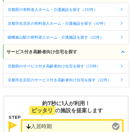
ケアスル 介護では詳細な
料金プラン
をご確認頂けま
京都府の有料老人ホーム・介護施設を探す（312件）
す。詳しくは
こちら
。
京都市右京区の有料老人ホーム・介護施設を探す（47件）
◎ケアスル 介護の3つの特徴
・経験豊富な入居相談員が完全無料で施設探しをサ
嵯峨嵐山駅の有料老人ホーム・介護施設を探す（22件）
ポート
入居相談：
0120-579-721
（無料）
サービス付き高齢者向け住宅を探す
受付時間：10：00～19：00
京都府のサービス付き高齢者向け住宅を探す（131件）
・全国10000件の介護施設情報を掲載
幅広い選択肢の中から、条件にあった施設を選ぶ
京都市右京区のサービス付き高齢者向け住宅を探す（22件）
ことができます。
・こだわりの条件や医療体制から施設を探せる
たとえば「カラオケ」「麻雀」が楽しめる施設、
約7秒に1人が利用！
「夫婦入居可」の施設、「看取り可」の施設など、
ピッタリ
の施設を提案します
医療・看護体制から施設を探すこともできます。
STEP
1