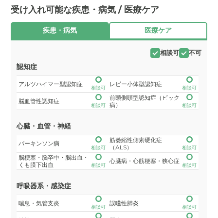
受け入れ可能な疾患・病気 / 医療ケア
疾患・病気
医療ケア
相談可
不可
認知症
アルツハイマー型認知症
レビー小体型認知症
相談可
相談可
前頭側頭型認知症（ピック
脳血管性認知症
病）
相談可
相談可
心臓・血管・神経
筋萎縮性側索硬化症
パーキンソン病
（ALS）
相談可
相談可
脳梗塞・脳卒中・脳出血・
心臓病・心筋梗塞・狭心症
くも膜下出血
相談可
相談可
呼吸器系・感染症
喘息・気管支炎
誤嚥性肺炎
相談可
相談可