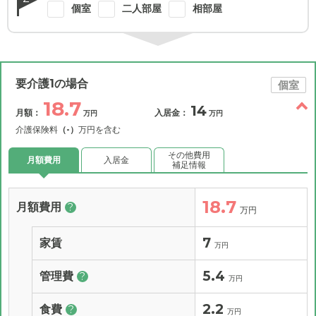
個室
二人部屋
相部屋
要介護1の場合
個室
18.7
14
月額：
入居金：
万円
万円
介護保険料
（-）
万円を含む
その他費用
月額費用
入居金
補足情報
18.7
月額費用
?
万円
7
家賃
万円
5.4
管理費
?
万円
2.2
食費
?
万円