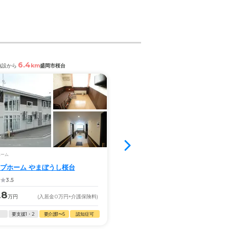
6.4
1.0
km
km
施設から
盛岡市桜台
閲覧中の施設から
盛岡市青山
空室1室
ホーム
住宅型有料老人ホーム
プホーム やまぼうし桜台
ゆめさと 有料老人ホーム
3.5
3.64
.8
11.9
万円
(入居金
0
万円
+介護保険料)
月額
万円
(入居金
10
万円
+
要支援1・2
要介護1〜5
認知症可
自立
要支援1・2
要介護1〜5