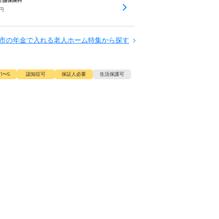
 介護保険料
円
市の年金で入れる老人ホーム特集から探す
1〜5
認知症可
保証人必要
生活保護可