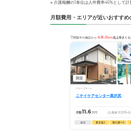
※ 介護報酬の1単位は人件費率45%として
月額費用・エリアが近いおすすめ
48.0
km
閲覧中の施設から
北上市さくら
満室
グループホーム
ニチイケアセンター黒沢尻
11.6
月額
万円
(入居金
13
万円
+
自立
要支援2
要介護1〜5