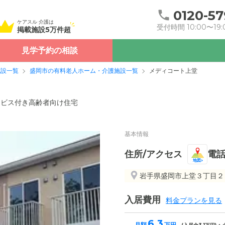
0120-57
ケアスル 介護は
受付時間 10:00〜19:
掲載施設5万件超
見学予約の相談
施設一覧
盛岡市の有料老人ホーム・介護施設一覧
メディコート上堂
ービス付き高齢者向け住宅
基本情報
住所/アクセス
電
地図
岩手県盛岡市上堂３丁目２
入居費用
料金プランを見る
6.3
月額
万円