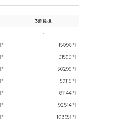
3割負担
-
間取り図の写真
4円
15096円
2円
31593円
0円
50295円
0円
59115円
6円
81144円
6円
92814円
4円
108651円