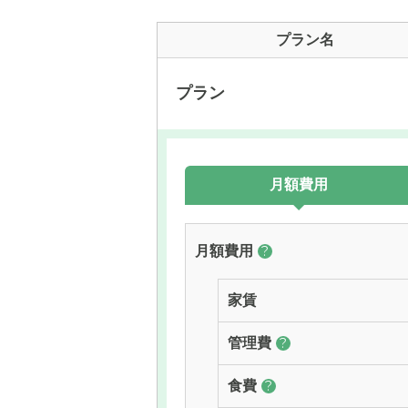
プラン名
プラン
月額費用
月額費用
?
家賃
管理費
?
食費
?