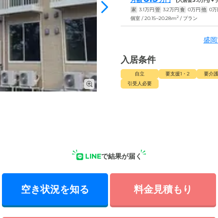
(入居金
3.1
万円) +
家
3.1
万円
管
3.2
万円
食
0
万円
他
0
万
2
個室 / 20.15~20.28m
/ プラン
盛岡
入居条件
自立
要支援1・2
要介護
引受人必要
LINE
で結果が届く
空き状況を知る
料金見積もり