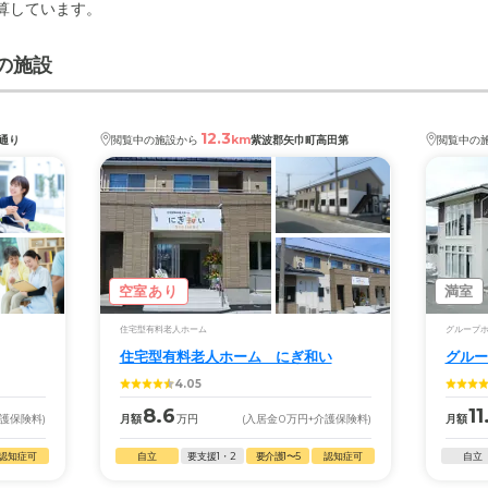
計算しています。
の施設
12.3
km
通り
閲覧中の施設から
紫波郡矢巾町高田第
閲覧中の
空室あり
満室
住宅型有料老人ホーム
グループ
住宅型有料老人ホーム にぎ和い
グルー
4.05
8.6
11
介護保険料)
月額
万円
(入居金
0
万円
+介護保険料)
月額
認知症可
自立
要支援1・2
要介護1〜5
認知症可
自立