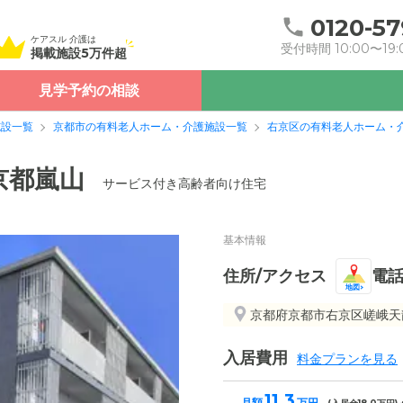
0120-57
ケアスル 介護は
受付時間 10:00〜19:
掲載施設5万件超
見学予約の相談
施設一覧
京都市の有料老人ホーム・介護施設一覧
右京区の有料老人ホーム・
京都嵐山
サービス付き高齢者向け住宅
基本情報
住所/アクセス
電
地図
京都府京都市右京区嵯峨天龍
入居費用
料金プランを見る
11.3
月額
万円