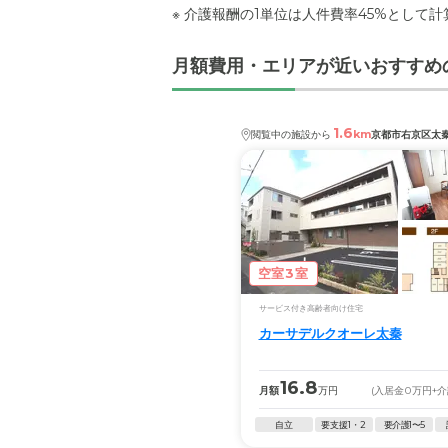
※ 介護報酬の1単位は人件費率45%として
月額費用・エリアが近いおすすめ
1.6
km
閲覧中の施設から
京都市右京区太
空室3室
サービス付き高齢者向け住宅
カーサデルクオーレ太秦
16.8
月額
万円
(入居金
0
万円
+
自立
要支援1・2
要介護1〜5