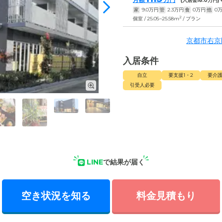
(入居金
18.0
万円)
家
9.0
万円
管
2.3
万円
食
0
万円
他
0
2
個室 / 25.05~25.58m
/ プラン
京都市右京
入居条件
自立
要支援1・2
要介護
引受人必要
LINE
で結果が届く
空き状況を知る
料金見積もり