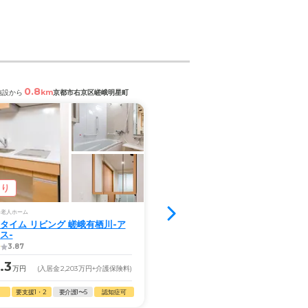
0.8
1.2
km
km
施設から
京都市右京区嵯峨明星町
閲覧中の施設から
あり
空室1室
料老人ホーム
サービス付き高齢者向け住宅
タイム リビング 嵯峨有栖川-ア
SOMPOケア そんぽの家Ｓ京
ス-
3.87
4.2
.3
14.0
万円
(入居金
2,203
万円
+介護保険料)
月額
万円
(入居金
0
万円
+
要支援1・2
要介護1〜5
認知症可
自立
要支援1・2
要介護1〜5