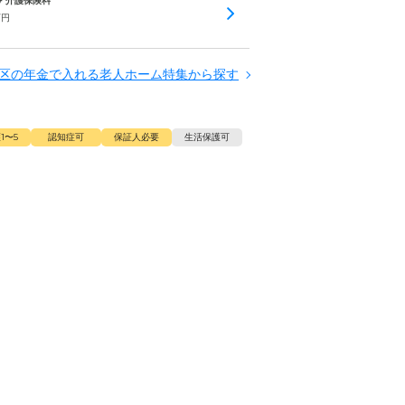
 + 介護保険料
万円
区の年金で入れる老人ホーム特集から探す
1〜5
認知症可
保証人必要
生活保護可