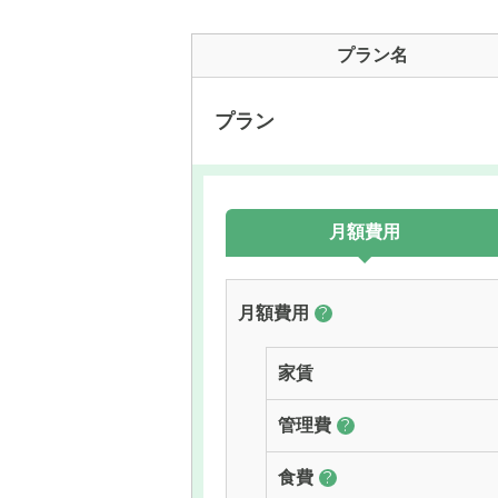
プラン名
プラン
月額費用
月額費用
?
家賃
管理費
?
食費
?