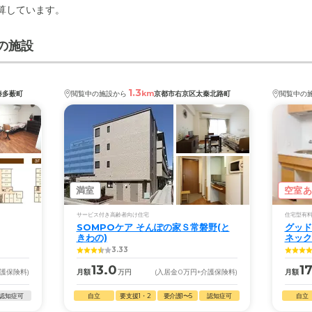
計算しています。
の施設
1.3
km
秦多薮町
閲覧中の施設から
京都市右京区太秦北路町
閲覧中の
満室
空室
サービス付き高齢者向け住宅
住宅型有
SOMPOケア そんぽの家Ｓ常磐野(と
グッド
きわの)
ネック
3.33
13.0
17
介護保険料)
月額
万円
(入居金
0
万円
+介護保険料)
月額
認知症可
自立
要支援1・2
要介護1〜5
認知症可
自立