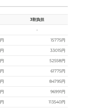
3割負担
-
居室内設備の写真
7円
15775円
0円
33015円
9円
52558円
3円
61775円
0円
84795円
0円
96991円
4円
113540円