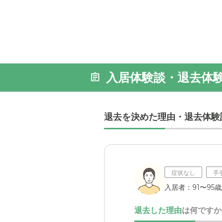
入居体験談・退去体
退去を決めた理由・退去体験
症状なし
手
入居者：91〜95
退去した理由
は何ですか