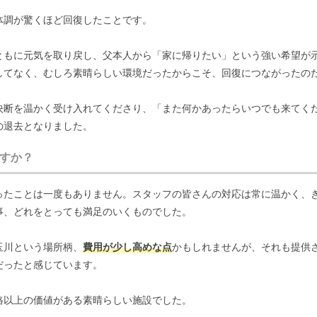
体調が驚くほど回復したことです。
ともに元気を取り戻し、父本人から「家に帰りたい」という強い希望が
してなく、むしろ素晴らしい環境だったからこそ、回復につながったの
決断を温かく受け入れてくださり、「また何かあったらいつでも来てく
の退去となりました。
すか？
ったことは一度もありません。スタッフの皆さんの対応は常に温かく、
事、どれをとっても満足のいくものでした。
玉川という場所柄、
費用が少し高めな点
かもしれませんが、それも提供
だったと感じています。
格以上の価値がある素晴らしい施設でした。