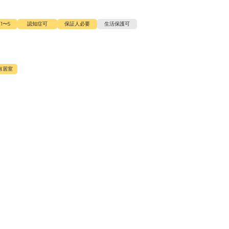
1〜5
認知症可
保証人必要
生活保護可
有居室