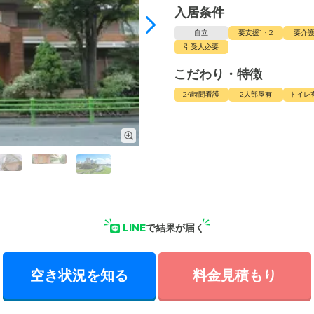
入居条件
自立
要支援1・2
要介護
引受人必要
こだわり・特徴
24時間看護
2人部屋有
トイレ
LINE
で結果が届く
空き状況を知る
料金見積もり