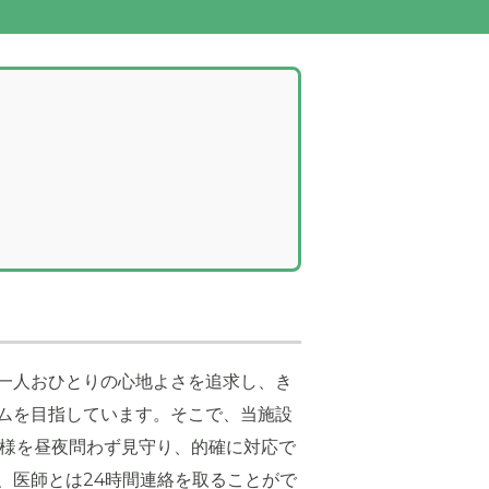
ぱいの気持
屋内共用部: 木製家具やソファ、水槽が調和す
葉植物、壁掛けアートに彩られ落ち着いた雰囲
一人おひとりの心地よさを追求し、き
ムを目指しています。そこで、当施設
者様を昼夜問わず見守り、的確に対応で
、医師とは24時間連絡を取ることがで