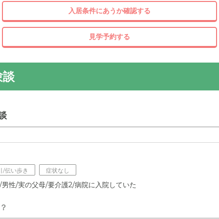
入居条件にあうか確認する
見学予約する
験談
談
引/伝い歩き
症状なし
歳/男性/実の父母/要介護2/病院に入院していた
？