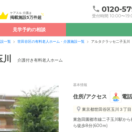
0120-57
ケアスル 介護は
受付時間 10:00〜19:
掲載施設5万件超
見学予約の相談
施設一覧
世田谷区の有料老人ホーム・介護施設一覧
アルタクラッセ二子玉川
玉川
介護付き有料老人ホーム
基本情報
住所/アクセス
電
地図
東京都世田谷区玉川３丁目
東急田園都市線二子玉川駅から徒
ら徒歩8分(600ｍ)