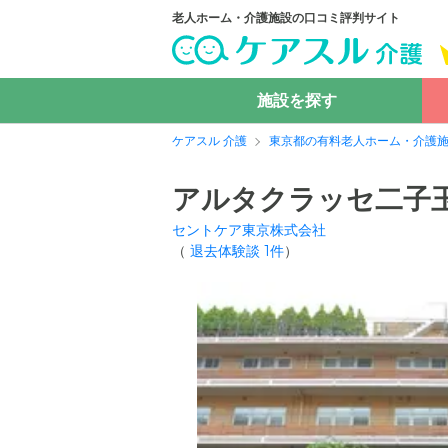
老人ホーム・介護施設の口コミ評判サイト
施設を探す
ケアスル 介護
東京都の有料老人ホーム・介護
アルタクラッセ二子
セントケア東京株式会社
（
退去体験談
1
件
）