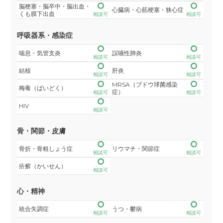
脳梗塞・脳卒中・脳出血・
心臓病・心筋梗塞・狭心症
くも膜下出血
相談可
相談可
呼吸器系・感染症
喘息・気管支炎
誤嚥性肺炎
相談可
相談可
結核
肝炎
相談可
相談可
MRSA（ブドウ球菌感染
梅毒（ばいどく）
症）
相談可
相談可
HIV
相談可
骨・関節・皮膚
骨折・骨粗しょう症
リウマチ・関節症
相談可
相談可
疥癬（かいせん）
相談可
心・精神
統合失調症
うつ・鬱病
相談可
相談可