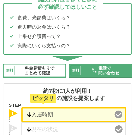
必ず確認してほしいこと
食費、光熱費はいくら？
退去時の返金はいくら？
上乗せ介護費って？
実際にいくら支払うの？
料金見積もりで
電話で
無料
無料
まとめて確認
問い合わせ
約7秒に1人が利用！
ピッタリ
の施設を提案します
STEP
1
2