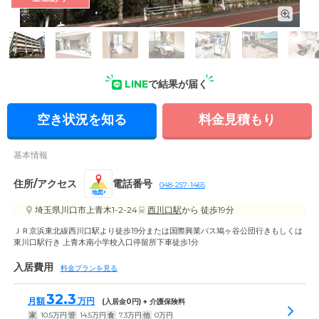
外観の写真
LINE
で結果が届く
空き状況を知る
料金見積もり
基本情報
住所/アクセス
電話番号
048-257-1465
地図
埼玉県川口市上青木1-2-24
西川口駅
から 徒歩19分
ＪＲ京浜東北線西川口駅より徒歩19分または国際興業バス鳩ヶ谷公団行きもしくは
東川口駅行き 上青木南小学校入口停留所下車徒歩1分
入居費用
料金プランを見る
32.3
月額
万円
(入居金
0
円) + 介護保険料
家
10.5
万円
管
14.5
万円
食
7.3
万円
他
0
万円