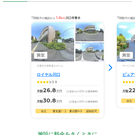
1.6
川口市青木
閲覧中の施設から
km
閲覧中の施
満室
満室
介護付き有料老人ホーム
サービス付
ロイヤル川口
ピュア
3.9
26.8
22
月額
万円
月額
(入居金
540
万円
+介護保険料)
30.8
自立
月額
万円
(入居金
0
万円
+介護保険料)
自立
要支援1・2
要介護1〜5
認知症可
施設に料金をきくときに