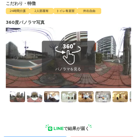
こだわり・特徴
24時間介護
2人部屋有
トイレ有居室
外出自由
360度パノラマ写真
LINE
で結果が届く