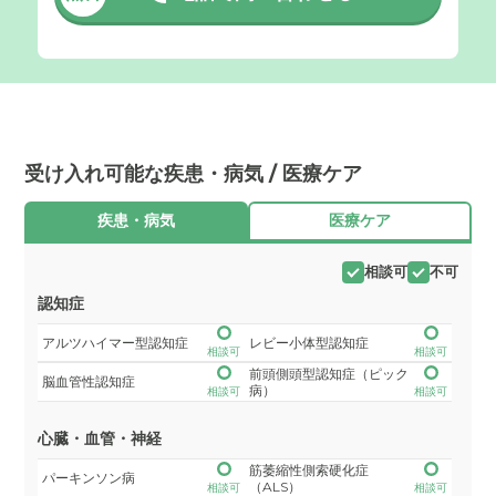
受け入れ可能な疾患・病気 / 医療ケア
疾患・病気
医療ケア
相談可
不可
認知症
アルツハイマー型認知症
レビー小体型認知症
相談可
相談可
前頭側頭型認知症（ピック
脳血管性認知症
病）
相談可
相談可
心臓・血管・神経
筋萎縮性側索硬化症
パーキンソン病
（ALS）
相談可
相談可