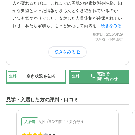
人が変わるたびに、これまでの両親の健康状態や性格、細
かな要望といった情報がきちんと引き継がれているのか、
いつも気がかりでした。安定した人員体制が確保されてい
れば、私たち家族も、もっと安心して両親を任せることが
...続きをみる
できたのではないかと感じます。
取材日：2026/01/29
執筆者：小林 直樹
続きをみる
電話で
空き状況を知る
無料
無料
問い合わせ
見学・入居した方の評判・口コミ
女性 / 90代前半 / 要介護4
入居済