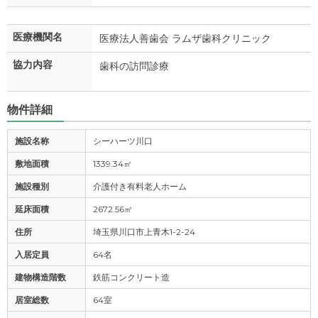
医療機関名
医療法人善歯会 ラムザ歯科クリニック
協力内容
歯科の訪問診療
物件詳細
施設名称
シーハーツ川口
敷地面積
1339.34㎡
施設種別
介護付き有料老人ホーム
延床面積
2672.56㎡
住所
埼玉県川口市上青木1-2-24
入居定員
64名
建物構造階数
鉄筋コンクリート造
居室総数
64室