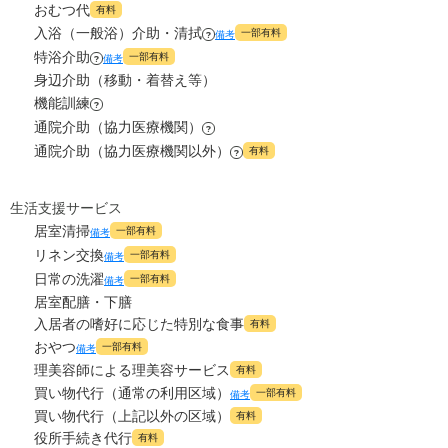
26.4
管理費
?
おむつ代
万円
有料
入浴（一般浴）介助・清拭
一部有料
備考
?
14.7
食費
?
特浴介助
万円
一部有料
備考
?
身辺介助（移動・着替え等）
0
水道・光熱費
機能訓練
万円
?
通院介助（協力医療機関）
?
0
上乗せ介護費
?
通院介助（協力医療機関以外）
万円
有料
?
0
その他
万円
生活支援サービス
居室清掃
一部有料
備考
-
介護保険料
万円
リネン交換
一部有料
備考
日常の洗濯
一部有料
備考
居室配膳・下膳
入居者の嗜好に応じた特別な食事
有料
おやつ
一部有料
備考
理美容師による理美容サービス
有料
買い物代行（通常の利用区域）
一部有料
備考
買い物代行（上記以外の区域）
有料
役所手続き代行
有料