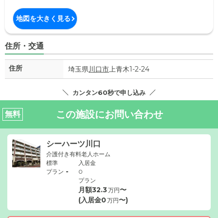
地図を大きく見る
住所・交通
住所
埼玉県
川口市
上青木1-2-24
カンタン60秒で申し込み
この施設にお問い合わせ
無料
シーハーツ川口
介護付き有料老人ホーム
標準
入居金
-
プラン
0
プラン
月額
32.3
〜
万円
(入居金
0
〜)
万円