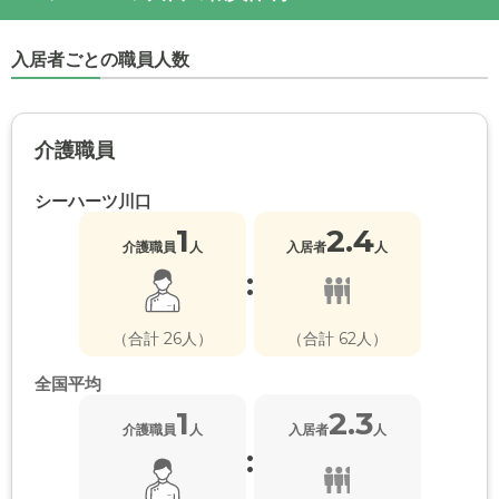
入居者ごとの職員人数
介護職員
シーハーツ川口
1
2.4
介護職員
人
入居者
人
:
（合計 26人）
（合計 62人）
全国平均
1
2.3
介護職員
人
入居者
人
: