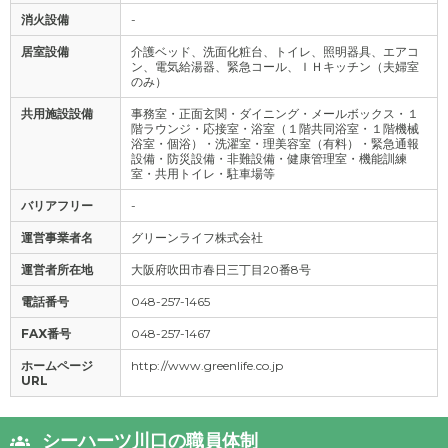
消火設備
-
居室設備
介護ベッド、洗面化粧台、トイレ、照明器具、エアコ
ン、電気給湯器、緊急コール、ＩＨキッチン（夫婦室
のみ）
共用施設設備
事務室・正面玄関・ダイニング・メールボックス・１
階ラウンジ・応接室・浴室（１階共同浴室・１階機械
浴室・個浴）・洗濯室・理美容室（有料）・緊急通報
設備・防災設備・非難設備・健康管理室・機能訓練
室・共用トイレ・駐車場等
バリアフリー
-
運営事業者名
グリーンライフ株式会社
運営者所在地
大阪府吹田市春日三丁目20番8号
電話番号
048-257-1465
FAX番号
048-257-1467
ホームページ
http://www.greenlife.co.jp
URL
シーハーツ川口の職員体制