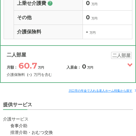
0
上乗せ介護費
?
万円
0
その他
万円
-
介護保険料
万円
二人部屋
二人部屋
60.7
0
月額：
入居金：
万円
万円
介護保険料
（-）
万円を含む
その他費用
月額費用
入居金
補足情報
川口市の年金で入れる老人ホーム特集から探す
提供サービス
60.7
月額費用
?
万円
介護サービス
19.6
家賃
万円
食事介助
排泄介助・おむつ交換