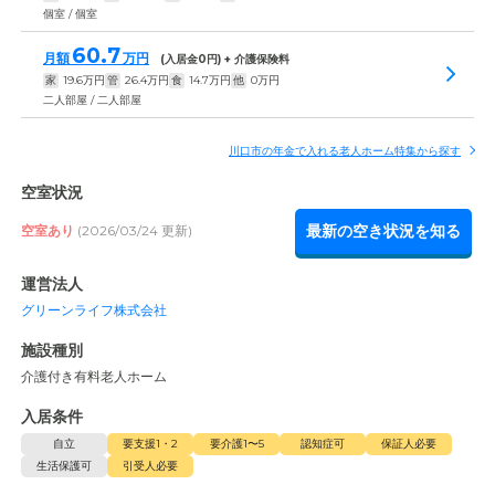
個室 / 個室
60.7
月額
万円
(入居金
0
円) + 介護保険料
家
19.6
万円
管
26.4
万円
食
14.7
万円
他
0
万円
二人部屋 / 二人部屋
川口市の年金で入れる老人ホーム特集から探す
空室状況
最新の空き状況を知る
空室あり
(2026/03/24 更新)
運営法人
グリーンライフ株式会社
施設種別
介護付き有料老人ホーム
入居条件
自立
要支援1・2
要介護1〜5
認知症可
保証人必要
生活保護可
引受人必要