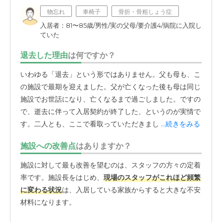
物忘れ
車椅子
骨折・骨粗しょう症
入居者：81〜85歳/男性/実の父母/要介護4/病院に入院し
ていた
退去した理由
は何ですか？
いわゆる「退去」という形ではありません。父も母も、こ
の施設で最期を迎えました。父が亡くなった後も母は同じ
施設でお世話になり、亡くなるまで過ごしました。ですの
で、逝去に伴って入居契約が終了した、というのが実情で
す。二人とも、ここで看取っていただきました。
...続きをみる
施設への改善点
はありますか？
施設に対して最も改善を望むのは、スタッフの方々の定着
率です。施設長をはじめ、
現場のスタッフがこれほど頻繁
に変わる状況
は、入居している家族からすると大きな不安
材料になります。