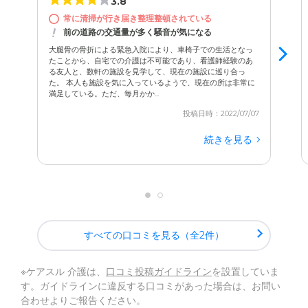
3.8
常に清掃が行き届き整理整頓されている
前の道路の交通量が多く騒音が気になる
大腿骨の骨折による緊急入院により、車椅子での生活となっ
たことから、自宅での介護は不可能であり、看護師経験のあ
る友人と、数軒の施設を見学して、現在の施設に巡り合っ
た。 本人も施設を気に入っているようで、現在の所は非常に
満足している。ただ、毎月かか...
投稿日時：2022/07/07
続きを見る
すべての口コミを見る（全2件）
※ケアスル 介護は、
口コミ投稿ガイドライン
を設置していま
す。ガイドラインに違反する口コミがあった場合は、お問い
合わせよりご報告ください。