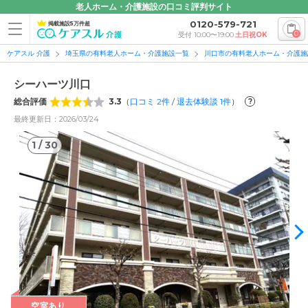
老人ホーム・介護施設の口コミ評判サイト
0120-579-721
掲載施設5万件超
0
受付 10:00〜19:00
土日祝OK
ケアスル 介護
埼玉県の有料老人ホーム・介護施設一覧
川口市の有料老人ホーム・介護施
シーハーツ川口
総合評価
3.3
（
口コミ
2
件
/
退去体験談
1
件
）
?
最終更新日：2026/03/24
1
/
30
1
/
30
空室あり