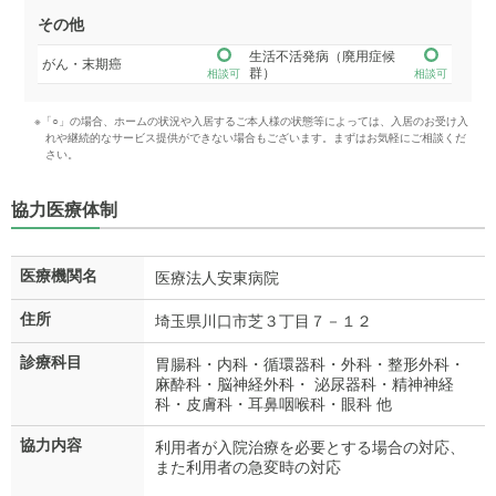
その他
生活不活発病（廃用症候
がん・末期癌
群）
相談可
相談可
※「○」の場合、ホームの状況や入居するご本人様の状態等によっては、入居のお受け入
れや継続的なサービス提供ができない場合もございます。まずはお気軽にご相談くだ
さい。
協力医療体制
医療機関名
医療法人安東病院
住所
埼玉県川口市芝３丁目７－１２
診療科目
胃腸科・内科・循環器科・外科・整形外科・
麻酔科・脳神経外科・ 泌尿器科・精神神経
科・皮膚科・耳鼻咽喉科・眼科 他
協力内容
利用者が入院治療を必要とする場合の対応、
また利用者の急変時の対応