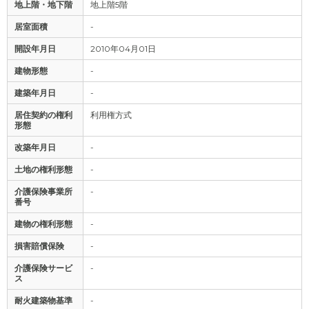
地上階・地下階
地上階5階
居室面積
-
開設年月日
2010年04月01日
建物形態
-
建築年月日
-
居住契約の権利
利用権方式
形態
改築年月日
-
土地の権利形態
-
介護保険事業所
-
番号
建物の権利形態
-
損害賠償保険
-
介護保険サービ
-
ス
耐火建築物基準
-