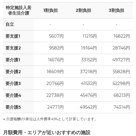
特定施設入居
1割負担
2割負担
3割負担
者生活介護
自立
-
-
-
要支援1
5607円
11215円
16822円
要支援2
9582円
19164円
28746円
要介護1
16576円
33152円
49727円
要介護2
18609円
37218円
55828円
要介護3
20766円
41532円
62298円
要介護4
22738円
45476円
68213円
要介護5
24771円
49542円
74314円
※ 介護報酬の1単位は人件費率45%として計算しています。
月額費用・エリアが近いおすすめの施設