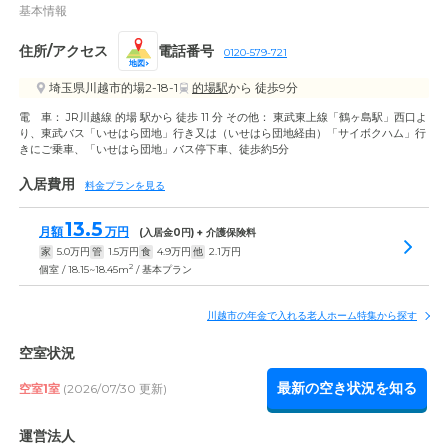
基本情報
住所/アクセス
電話番号
0120-579-721
地図
埼玉県川越市的場2-18-1
的場駅
から 徒歩9分
電 車： JR川越線 的場 駅から 徒歩 11 分 その他： 東武東上線「鶴ヶ島駅」西口よ
り、東武バス「いせはら団地」行き又は（いせはら団地経由）「サイボクハム」行
きにご乗車、「いせはら団地」バス停下車、徒歩約5分
入居費用
料金プランを見る
13.5
月額
万円
(入居金
0
円) + 介護保険料
家
5.0
万円
管
1.5
万円
食
4.9
万円
他
2.1
万円
2
個室 / 18.15~18.45m
/ 基本プラン
川越市の年金で入れる老人ホーム特集から探す
空室状況
最新の空き状況を知る
空室1室
(2026/07/30 更新)
運営法人