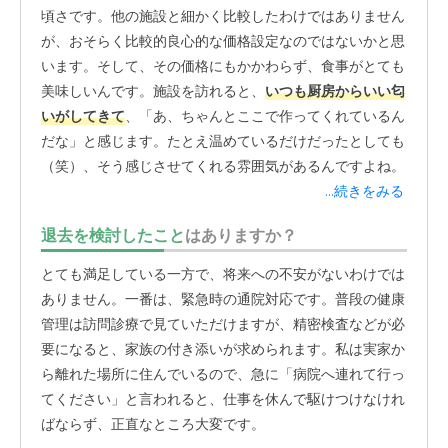
頃さです。他の施設と細かく比較したわけではありません
が、おそらく比較的良心的な価格設定なのではないかと思
います。そして、その価格にもかかわらず、食事がとても
美味しいんです。施設を訪れると、
いつも厨房からいい匂
いがしてきて
、「あ、ちゃんとここで作ってくれているん
だな」と感じます。たとえ温めているだけだったとしても
（笑）、そう感じさせてくれる雰囲気があるんですよね。
...続きをみる
母も食事に不満を言うことはなく、いつも美味しそうに食
退去を検討したこと
はありますか？
べているので、安心しています。毎日いただくものだから
こそ、食事が美味しいというのは、本人にとっても私たち
とても満足している一方で、将来への不安がないわけでは
家族にとっても、非常に大きな満足点です。施設長さんを
ありません。一番は、緊急時の通院対応です。普段の健康
はじめ、スタッフの方々が本当に一生懸命に対応してくだ
管理は訪問診療で見ていただけますが、精密検査などが必
さいます。入居前は、サービス付き高齢者住宅なので、も
要になると、家族の付き添いが求められます。私は実家か
っとドライな関係性を想像していました。でも実際は、と
ら離れた場所に住んでいるので、急に「病院へ連れて行っ
ても温かく、細やかな気遣いを感じることが多いです。
てください」と言われると、仕事を休んで駆けつけなけれ
ばならず、正直なところ大変です。
普段の様子をこまめに報告してくれる、というわけではあ