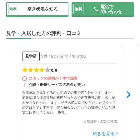
電話で
空き状況を知る
無料
無料
問い合わせ
見学・入居した方の評判・口コミ
女性 / 80代前半 / 要支援2
見学済
3.8
スタッフの説明が丁寧で誠実
介護・医療サービスの料金が高い
介護施設を見学するのも初めての事で何も分からず、また、
前提知識もほぼ皆無の状態だったので正直施設の良し悪しが
わからなかった。 まず、見学の際に対応いただいたスタッフ
の方はとても丁寧で、何も知らないこちらの質問などにも誠
実に回答してくれた。 施設...
投稿日時：2024/03/12
続きを見る