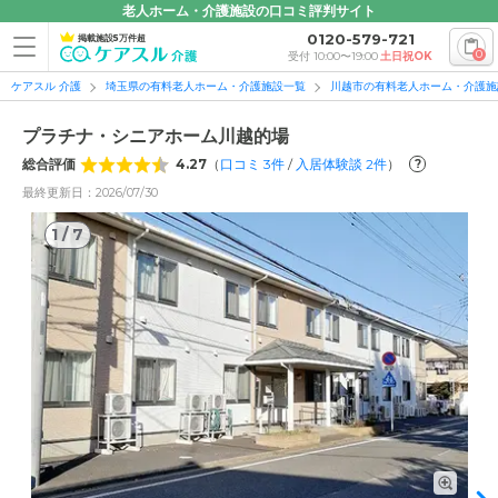
老人ホーム・介護施設の口コミ評判サイト
0120-579-721
掲載施設5万件超
0
受付 10:00〜19:00
土日祝OK
ケアスル 介護
埼玉県の有料老人ホーム・介護施設一覧
川越市の有料老人ホーム・介護施
プラチナ・シニアホーム川越的場
総合評価
4.27
（
口コミ
3
件
/
入居体験談
2
件
）
?
最終更新日：2026/07/30
1
/
7
1
/
7