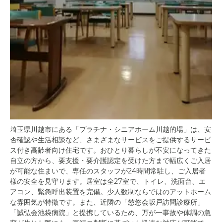
埼玉県川越市にある「プラチナ・シニアホーム川越的場」は、安
否確認や生活相談など、さまざまなサービスをご提供するサービ
ス付き高齢者向け住宅です。おひとり暮らしが不安になってきた
自立の方から、要支援・要介護認定を受けた方まで幅広くご入居
が可能な住まいで、専任のスタッフが24時間常駐し、ご入居者
様の安全を見守ります。居室は全27室で、トイレ、洗面台、エ
アコン、緊急呼出装置を完備。少人数制ならではのアットホーム
な雰囲気が特徴です。また、近隣の「慈悠会坂戸訪問診療所」
「誠弘会池袋病院」と提携しているため、万が一事故や体調の急