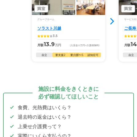
満室
満室
グループホーム
サービス付
ソラスト川越
ご長寿
3.5
13.9
14
月額
万円
月額
(入居金
0
万円
+介護保険料)
自立
要支援2
要介護1〜5
認知症可
自立
施設に料金をきくときに
必ず確認してほしいこと
食費、光熱費はいくら？
退去時の返金はいくら？
上乗せ介護費って？
実際にいくら支払うの？