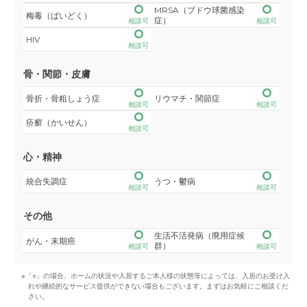
MRSA（ブドウ球菌感染
梅毒（ばいどく）
症）
相談可
相談可
HIV
相談可
骨・関節・皮膚
骨折・骨粗しょう症
リウマチ・関節症
相談可
相談可
疥癬（かいせん）
相談可
心・精神
統合失調症
うつ・鬱病
相談可
相談可
その他
生活不活発病（廃用症候
がん・末期癌
群）
相談可
相談可
※「○」の場合、ホームの状況や入居するご本人様の状態等によっては、入居のお受け入
れや継続的なサービス提供ができない場合もございます。まずはお気軽にご相談くだ
さい。