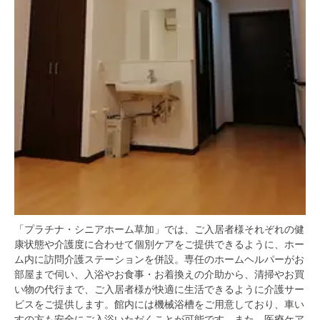
「プラチナ・シニアホーム草加」では、ご入居者様それぞれの健
康状態や介護度に合わせて個別ケアをご提供できるように、ホー
ム内に訪問介護ステーションを併設。専任のホームヘルパーがお
部屋まで伺い、入浴やお食事・お着換えの介助から、清掃やお買
い物の代行まで、ご入居者様が快適に生活できるように介護サー
ビスをご提供します。館内には機械浴槽をご用意しており、車い
すの方も安全にご入浴いただくことが可能です。また、医療ケア