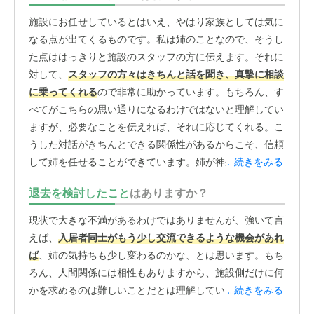
施設にお任せしているとはいえ、やはり家族としては気に
なる点が出てくるものです。私は姉のことなので、そうし
た点ははっきりと施設のスタッフの方に伝えます。それに
対して、
スタッフの方々はきちんと話を聞き、真摯に相談
に乗ってくれる
ので非常に助かっています。もちろん、す
べてがこちらの思い通りになるわけではないと理解してい
ますが、必要なことを伝えれば、それに応じてくれる。こ
うした対話がきちんとできる関係性があるからこそ、信頼
して姉を任せることができています。姉が神奈川にいた頃
...続きをみる
は、会いに行きたくても物理的な距離が壁になっていまし
退去を検討したこと
はありますか？
た。今は自宅から施設が近いこともあり、週に2回、決ま
った曜日に面会に行くのが習慣になっています。その際
現状で大きな不満があるわけではありませんが、強いて言
に、
特に「何時までです」といった細かな時間の制限はあ
えば、
入居者同士がもう少し交流できるような機会があれ
りません
。決まった日に訪問するので、施設側に毎回連絡
ば
、姉の気持ちも少し変わるのかな、とは思います。もち
する手間もなく、落ち着いて姉と過ごすことができます。
ろん、人間関係には相性もありますから、施設側だけに何
たまには買い物に連れて行くと姉も安心しているようで、
かを求めるのは難しいことだとは理解しています。
...続きをみる
こうした時間を大切にしたいと思っています。面会に行っ