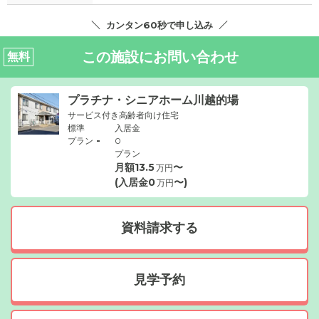
カンタン60秒で申し込み
この施設にお問い合わせ
無料
プラチナ・シニアホーム川越的場
サービス付き高齢者向け住宅
標準
入居金
-
プラン
0
プラン
月額
13.5
〜
万円
(入居金
0
〜)
万円
資料請求する
見学予約