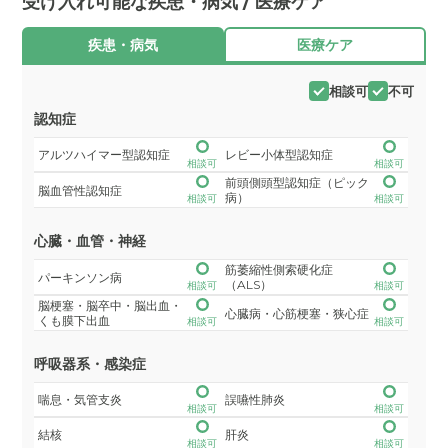
受け入れ可能な疾患・病気 / 医療ケア
疾患・病気
医療ケア
相談可
不可
認知症
アルツハイマー型認知症
レビー小体型認知症
相談可
相談可
前頭側頭型認知症（ピック
脳血管性認知症
病）
相談可
相談可
心臓・血管・神経
筋萎縮性側索硬化症
パーキンソン病
（ALS）
相談可
相談可
脳梗塞・脳卒中・脳出血・
心臓病・心筋梗塞・狭心症
くも膜下出血
相談可
相談可
呼吸器系・感染症
喘息・気管支炎
誤嚥性肺炎
相談可
相談可
結核
肝炎
相談可
相談可