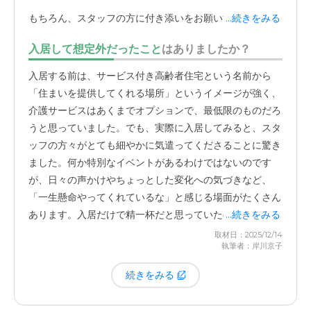
りませんが、会いに行った時の
スタッフさんの言葉の端々
もちろん、スタッフの方に付き添いをお願いすることもで
...続きをみる
から、母のことをしっかり見てくれている
んだな、という
きるのですが、「
人手不足で今日は誰も動かせません
」と
ことが伝わってきます。専門的なスキルももちろん大切で
入居して想定外だったこと
はありましたか？
言われてしまうこともあります。これはどこの施設も同じ
すが、こうした「人」の部分で安心できるのは、施設を信
ような状況だと思いますが、もう少し柔軟に対応していた
入居する前は、サービス付き高齢者住宅という名前から
頼する上でとても重要なことだと感じています。訪問診療
だけると助かるな、と感じることはあります。
「住まいを提供してくれる場所」というイメージが強く、
のお医者さんが定期的に来てくださるのも、大きな安心材
介護サービスはあくまでオプションで、最低限のものだろ
料です。実は、入居当初にお世話になっていた訪問診療の
また、入居してから2回ほど入院したことがあり、その時
うと思っていました。でも、実際に入居してみると、スタ
先生から、途中で別の先生に変わったのですが、今の先生
は「このままここで暮らし続けるのは難しいかもしれな
ッフの方々がとても細やかに気遣ってくださることに驚き
もとても良い方で、手厚く見ていただけているように感じ
い」と真剣に考え、特別養護老人ホームの申し込みもしま
ました。何か特別なイベントがあるわけではないのです
ます。同じ訪問診療でも、病院によって対応に差があるん
した。幸い、ここ2年ほどは体調も落ち着いていますが、
が、日々の声かけやちょっとした変化への気づきなど、
だな、ということを実感しました。
何かあった時に、すぐ
今後さらに介護が必要になった時に、サ高住であるこの施
「一生懸命やってくれているな」と感じる場面がたくさん
相談できる医療機関と繋がっている
という事実は、遠方で
設でどこまで対応してもらえるのかという不安は常にあり
あります。入居だけで精一杯だと思っていたので、これは
...続きをみる
暮らす私たち家族にとって、何より心強いです。
ます。
嬉しい誤算でしたね。
取材日：2025/12/14
執筆者：岸川京子
続きをみる