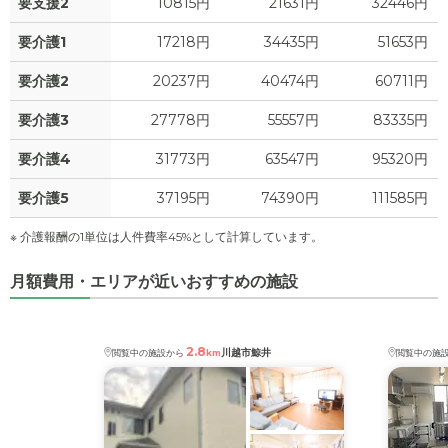
要支援2
10815円
21631円
32446円
要介護1
17218円
34435円
51653円
要介護2
20237円
40474円
60711円
要介護3
27778円
55557円
83335円
要介護4
31773円
63547円
95320円
要介護5
37195円
74390円
111585円
※ 介護報酬の1単位は人件費率45%として計算しています。
月額費用・エリアが近いおすすめの施設
2.8
川越市鯨井
閲覧中の施設から
km
閲覧中の施