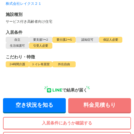
株式会社レイクス２１
施設種別
サービス付き高齢者向け住宅
入居条件
自立
要支援1〜2
要介護2〜5
認知症可
保証人必要
生活保護可
引受人必要
こだわり・特徴
24時間介護
トイレ有居室
外出自由
LINE
で結果が届く
空き状況を知る
料金見積もり
入居条件にあうか確認する