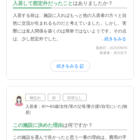
た際には、ただ話をするだけでなく、姉の部屋の掃除をし
入居して想定外だったこと
はありましたか？
たり、身の回りのケアを手伝ったりと、家族としてできる
入居する前は、施設に入ればもっと他の入居者の方々と自
ことをしています。施設にお願いすることもできますが、
然に交流が生まれるものだと考えていました。しかし、実
やはり自分の手でやってあげたいという気持ちもありま
際には友人関係を築くのは簡単ではないようです。その点
す。以前のように離れて暮らしていると、こうしたくても
は、少し想定外でした。
...続きをみる
できませんでした。訪問した際に、ごく自然な形で家族と
取材日：2025/09/05
しての手伝いができる。これも、今の施設でありがたいと
執筆者：岸川京子
感じている点です。
続きをみる
物忘れ
杖
症状なし
入居者：81〜85歳/女性/実の父母/要介護1/自宅にいた(独
居)
この施設に決めた理由
は何ですか？
この施設を選んで良かったと思う一番の理由は、費用の手