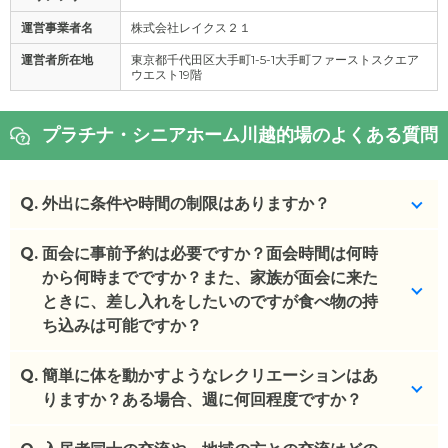
運営事業者名
株式会社レイクス２１
運営者所在地
東京都千代田区大手町1-5-1大手町ファーストスクエア
ウエスト19階
プラチナ・シニアホーム川越的場のよくある質問
Q.
外出に条件や時間の制限はありますか？
Q.
ご家族つきそいが基本ですが、1人でも外出できそう
面会に事前予約は必要ですか？面会時間は何時
な方は可能です。9時～18時までの間でお願いして
から何時までですか？また、家族が面会に来た
おります。
ときに、差し入れをしたいのですが食べ物の持
ち込みは可能ですか？
(回答者: 施設担当者,回答日: 2024/04/12)
Q.
９～１８時の間で面会お願いしております。事前予
簡単に体を動かすようなレクリエーションはあ
約は不要です。
りますか？ある場合、週に何回程度ですか？
(回答者: 施設担当者,回答日: 2024/04/12)