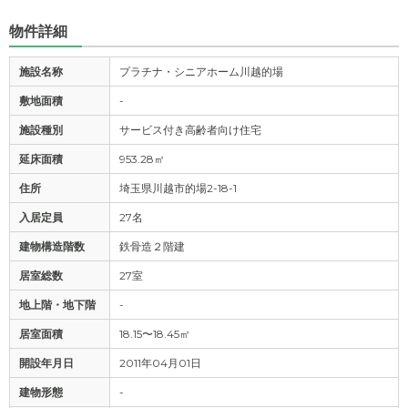
物件詳細
施設名称
プラチナ・シニアホーム川越的場
敷地面積
-
施設種別
サービス付き高齢者向け住宅
延床面積
953.28㎡
住所
埼玉県川越市的場2-18-1
入居定員
27名
建物構造階数
鉄骨造２階建
居室総数
27室
地上階・地下階
-
居室面積
18.15〜18.45㎡
開設年月日
2011年04月01日
建物形態
-