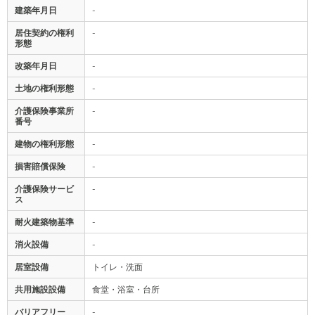
建築年月日
-
居住契約の権利
-
形態
改築年月日
-
土地の権利形態
-
介護保険事業所
-
番号
建物の権利形態
-
損害賠償保険
-
介護保険サービ
-
ス
耐火建築物基準
-
消火設備
-
居室設備
トイレ・洗面
共用施設設備
食堂・浴室・台所
バリアフリー
-