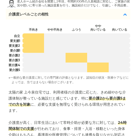
老人ホーム紹介会社を開業し2年目。年間約100件の入居相談に対応し、ご家族の状
況や想いに寄り添った施設提案を行う。施設紹介だけでなく、引越し・不用品整
理・各種手続き支援まで一貫対応し、安心して入居を迎えられる総合サポートを強
みとしています。
介護度レベルごとの相性
やや
不向き
やや不向き
ふつう
向いている
向いている
自立
要支援1
要支援2
要介護1
要介護2
要介護3
要介護4
要介護5
※一般的な要介護度に対しての専門家の評価となります。認知症の状況・医療ケアなどに
よっては、当てはまらない場合がございます。
太陽の家 上今泉住宅では、利用者様の介護度に応じた、きめ細やかな介
護体制が整っている施設だと感じています。特に
要介護2から要介護5ま
での方を対象
に、必要な支援を無理なく受けられる環境が用意されてい
ます。
介護度が高く、日常生活において常時介助が必要な方に対しては、
24時
間体制での支援
が行われており、食事・排泄・入浴・移動といった身体
介助はもちろん、看護面や医療管理についても連携を取りながら対応さ