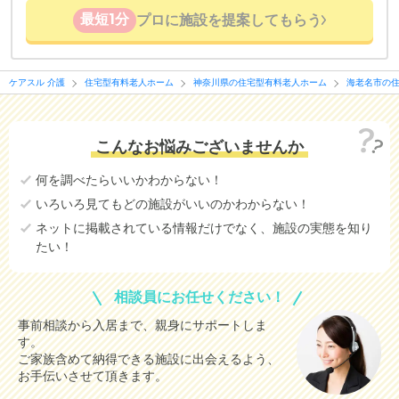
最短1分
プロに施設を提案してもらう
ケアスル 介護
住宅型有料老人ホーム
神奈川県の住宅型有料老人ホーム
海老名市の
こんなお悩みございませんか
何を調べたらいいかわからない！
いろいろ見てもどの施設がいいのかわからない！
ネットに掲載されている情報だけでなく、施設の実態を知り
たい！
相談員にお任せください！
事前相談から入居まで、親身にサポートしま
す。
ご家族含めて納得できる施設に出会えるよう、
お手伝いさせて頂きます。