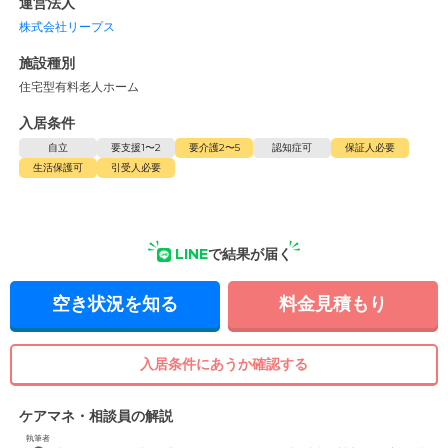
運営法人
株式会社リープス
施設種別
住宅型有料老人ホーム
入居条件
自立
要支援1〜2
要介護2〜5
認知症可
保証人必要
生活保護可
引受人必要
LINE
で結果が届く
空き状況を知る
料金見積もり
入居条件にあうか確認する
ケアマネ・相談員の解説
執筆者