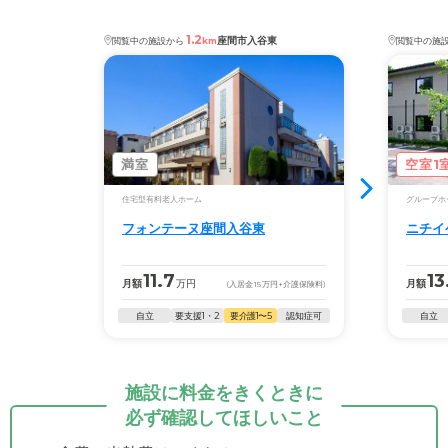
1.2
座間市入谷東
閲覧中の施設から
km
閲覧中の施
満室
空室1
住宅型有料老人ホーム
グループホ
フォンテーヌ座間入谷東
ニチイ
11.7
13
月額
万円
月額
(入居金
15
万円
+介護保険料)
自立
要支援1・2
要介護1〜5
認知症可
自立
施設に料金をきくときに
必ず確認してほしいこと