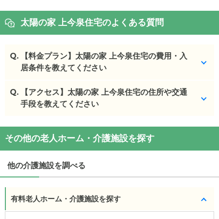
太陽の家 上今泉住宅のよくある質問
Q.
【料金プラン】太陽の家 上今泉住宅の費用・入
居条件を教えてください
Q.
太陽の家 上今泉住宅
【アクセス】太陽の家 上今泉住宅の住所や交通
の入居金・月額料金は次のとお
りです。
手段を教えてください
・初期費用が
4.1
〜
6.1
万円
・月額費用が
11.2
〜
13.2
万円
太陽の家 上今泉住宅
の
交通アクセス
その他の老人ホーム・介護施設を探す
・
住所：
神奈川県
海老名市
上今泉6-28-1
太陽の家 上今泉住宅
の対応可能な入居条件は次のと
・
最寄り駅：
かしわ台駅
0.7km
座間駅
1.5km
おりです。
他の介護施設を調べる
・要介護度：要介護2、要介護3、要介護4、要介護5
太陽の家 上今泉住宅
の
交通アクセス
・相鉄線かしわ台駅から徒歩15分
ケアスル 介護では詳細な
料金プラン
をご確認頂けま
有料老人ホーム・介護施設を探す
す。詳しくは
こちら
。