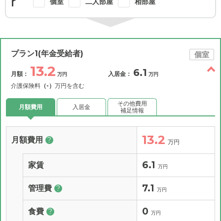
個室
二人部屋
相部屋
プラン1(年金受給者)
個室
13.2
6.1
月額：
入居金：
万円
万円
介護保険料
（-）
万円を含む
その他費用
月額費用
入居金
補足情報
13.2
月額費用
?
万円
6.1
家賃
万円
7.1
管理費
?
万円
0
食費
?
万円