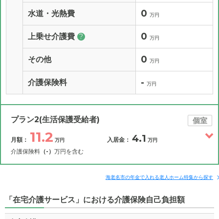
0
水道・光熱費
万円
0
上乗せ介護費
?
万円
0
その他
万円
-
介護保険料
万円
プラン2(生活保護受給者)
個室
11.2
4.1
月額：
入居金：
万円
万円
介護保険料
（-）
万円を含む
その他費用
月額費用
入居金
補足情報
海老名市の年金で入れる老人ホーム特集から探す
「在宅介護サービス」における介護保険自己負担額
11.2
月額費用
?
万円