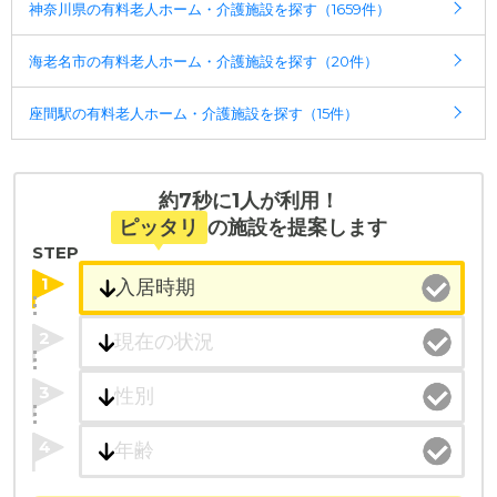
神奈川県の有料老人ホーム・介護施設を探す（1659件）
◎ケアスル 介護の3つの特徴
・経験豊富な入居相談員が完全無料で施設探しをサ
海老名市の有料老人ホーム・介護施設を探す（20件）
ポート
入居相談：
0120-579-721
（無料）
座間駅の有料老人ホーム・介護施設を探す（15件）
受付時間：10：00～19：00
・全国10000件の介護施設情報を掲載
幅広い選択肢の中から、条件にあった施設を選ぶ
約7秒に1人が利用！
ことができます。
ピッタリ
の施設を提案します
STEP
・こだわりの条件や医療体制から施設を探せる
1
たとえば「カラオケ」「麻雀」が楽しめる施設、
「夫婦入居可」の施設、「看取り可」の施設など、
2
医療・看護体制から施設を探すこともできます。
3
4