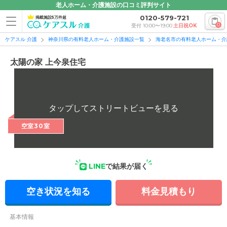
老人ホーム・介護施設の口コミ評判サイト
0120-579-721
掲載施設5万件超
0
受付 10:00〜19:00
土日祝OK
ケアスル 介護
神奈川県の有料老人ホーム・介護施設一覧
海老名市の有料老人ホーム・介
太陽の家 上今泉住宅
空室30室
LINE
で結果が届く
空き状況を知る
料金見積もり
基本情報