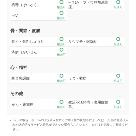
MRSA（ブドウ球菌感染
梅毒（ばいどく）
症）
相談可
相談可
HIV
相談可
骨・関節・皮膚
骨折・骨粗しょう症
リウマチ・関節症
相談可
相談可
疥癬（かいせん）
相談可
心・精神
統合失調症
うつ・鬱病
相談可
相談可
その他
生活不活発病（廃用症候
がん・末期癌
群）
相談可
相談可
※「○」の場合、ホームの状況や入居するご本人様の状態等によっては、入居のお受け入
れや継続的なサービス提供ができない場合もございます。まずはお気軽にご相談くだ
さい。