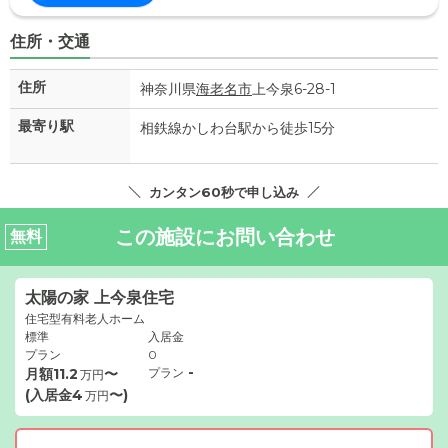
住所・交通
住所
神奈川県
海老名市
上今泉6-28-1
最寄り駅
相鉄線かしわ台駅から徒歩15分
カンタン60秒で申し込み
この施設にお問い合わせ
無料
太陽の家 上今泉住宅
住宅型有料老人ホーム
標準
入居金
プラン
0
-
月額
11.2
〜
プラン
万円
(入居金
4
〜)
万円