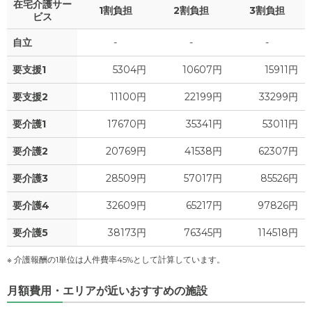
在宅介護サー
1割負担
2割負担
3割負担
4.1
家賃
ビス
万円
自立
-
-
-
7.1
管理費
?
万円
要支援1
5304円
10607円
15911円
0
食費
?
万円
要支援2
11100円
22199円
33299円
0
水道・光熱費
万円
要介護1
17670円
35341円
53011円
0
上乗せ介護費
?
万円
要介護2
20769円
41538円
62307円
0
要介護3
28509円
57017円
85526円
その他
万円
要介護4
32609円
65217円
97826円
-
介護保険料
万円
要介護5
38173円
76345円
114518円
※ 介護報酬の1単位は人件費率45%として計算しています。
月額費用・エリアが近いおすすめの施設