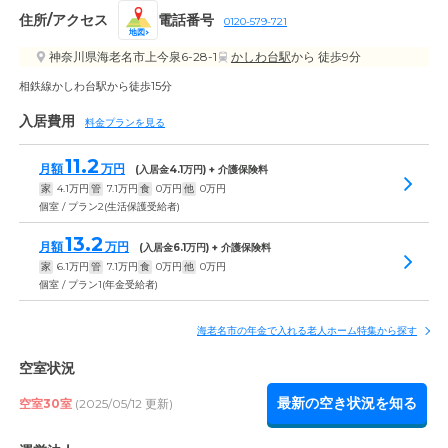
住所/アクセス
電話番号
0120-579-721
地図
神奈川県海老名市上今泉6-28-1
かしわ台駅
から 徒歩9分
相鉄線かしわ台駅から徒歩15分
入居費用
料金プランを見る
11.2
月額
万円
(入居金
4.1
万円) + 介護保険料
家
4.1
万円
管
7.1
万円
食
0
万円
他
0
万円
個室 / プラン2(生活保護受給者)
13.2
月額
万円
(入居金
6.1
万円) + 介護保険料
家
6.1
万円
管
7.1
万円
食
0
万円
他
0
万円
個室 / プラン1(年金受給者)
海老名市の年金で入れる老人ホーム特集から探す
空室状況
最新の空き状況を知る
空室30室
(2025/05/12 更新)