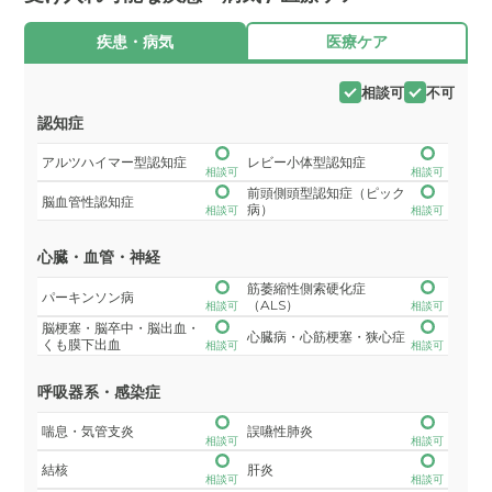
疾患・病気
医療ケア
相談可
不可
認知症
アルツハイマー型認知症
レビー小体型認知症
相談可
相談可
前頭側頭型認知症（ピック
脳血管性認知症
病）
相談可
相談可
心臓・血管・神経
筋萎縮性側索硬化症
パーキンソン病
（ALS）
相談可
相談可
脳梗塞・脳卒中・脳出血・
心臓病・心筋梗塞・狭心症
くも膜下出血
相談可
相談可
呼吸器系・感染症
喘息・気管支炎
誤嚥性肺炎
相談可
相談可
結核
肝炎
相談可
相談可