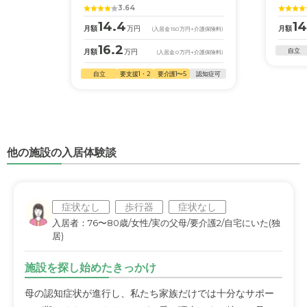
3.64
14.4
14
月額
万円
月額
(入居金
150
万円
+介護保険料)
16.2
自立
月額
万円
(入居金
0
万円
+介護保険料)
自立
要支援1・2
要介護1〜5
認知症可
他の施設の入居体験談
症状なし
歩行器
症状なし
入居者：76〜80歳/女性/実の父母/要介護2/自宅にいた(独
居)
施設を探し始めたきっかけ
母の認知症状が進行し、私たち家族だけでは十分なサポー