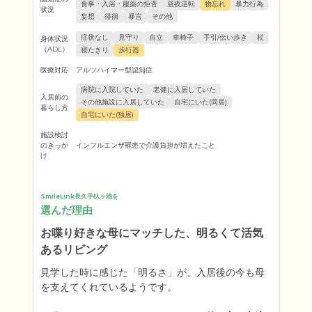
食事・入浴・服薬の拒否
昼夜逆転
物忘れ
暴力行為
状況
妄想
徘徊
暴言
その他
症状なし
見守り
自立
車椅子
手引/伝い歩き
杖
身体状況
（ADL）
寝たきり
歩行器
医療対応
アルツハイマー型認知症
病院に入院していた
老健に入居していた
入居前の
その他施設に入居していた
自宅にいた(同居)
暮らし方
自宅にいた(独居)
施設検討
のきっか
インフルエンザ罹患で介護負担が増えたこと
け
SmileLink長久手杁ヶ池を
選んだ理由
お喋り好きな母にマッチした、明るくて活気
あるリビング
見学した時に感じた「明るさ」が、入居後の今も母
を支えてくれているようです。
