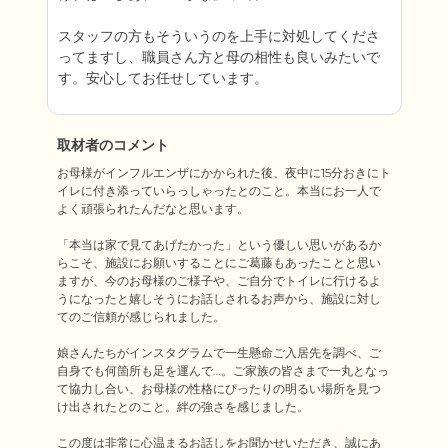
スタッフの方もそういうのを上手に対処してくださ
ってますし、職員さん方と母の相性も良いみたいで
す。安心してお任せしています。
取材者のコメント
お母様がインフルエンザにかかられた後、夜中に15分おきにト
イレに付き添っていらっしゃったとのこと。本当にお一人で
よく頑張られたんだなと思います。

「本当は家で見てあげたかった」という優しい思いがあるか
らこそ、施設にお願いすることにご葛藤もあったことと思い
ますが、今のお母様のご様子や、ご自分でトイレに行けるよ
うになったと嬉しそうにお話しされるお声から、施設に対し
てのご信頼が感じられました。

娘さんたちがインスタグラムで一生懸命ご入居先を調べ、ご
自身でも何箇所も足を運んで…。ご家族の皆さまで一丸となっ
て協力し合い、お母様の性格にぴったりの明るい場所を見つ
け出されたとのこと。絆の強さを感じました。

この度は非常に心温まるお話しをお聞かせいただき、誠にあ