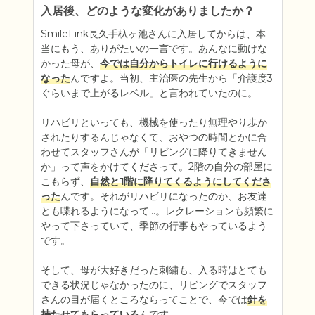
入居後、どのような変化がありましたか？
SmileLink長久手杁ヶ池さんに入居してからは、本
当にもう、ありがたいの一言です。あんなに動けな
かった母が、
今では自分からトイレに行けるように
なった
んですよ。当初、主治医の先生から「介護度3
ぐらいまで上がるレベル」と言われていたのに。

リハビリといっても、機械を使ったり無理やり歩か
されたりするんじゃなくて、おやつの時間とかに合
わせてスタッフさんが「リビングに降りてきません
か」って声をかけてくださって。2階の自分の部屋に
こもらず、
自然と1階に降りてくるようにしてくださ
った
んです。それがリハビリになったのか、お友達
とも喋れるようになって...。レクレーションも頻繁に
やって下さっていて、季節の行事もやっているよう
です。

そして、母が大好きだった刺繍も、入る時はとても
できる状況じゃなかったのに、リビングでスタッフ
さんの目が届くところならってことで、今では
針を
持たせてもらっている
んです。
