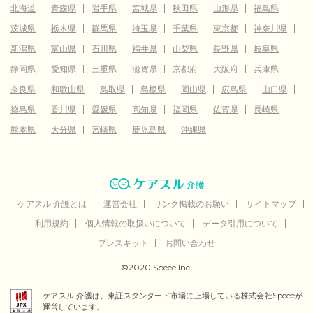
北海道
青森県
岩手県
宮城県
秋田県
山形県
福島県
茨城県
栃木県
群馬県
埼玉県
千葉県
東京都
神奈川県
新潟県
富山県
石川県
福井県
山梨県
長野県
岐阜県
静岡県
愛知県
三重県
滋賀県
京都府
大阪府
兵庫県
奈良県
和歌山県
鳥取県
島根県
岡山県
広島県
山口県
徳島県
香川県
愛媛県
高知県
福岡県
佐賀県
長崎県
熊本県
大分県
宮崎県
鹿児島県
沖縄県
ケアスル 介護とは
運営会社
リンク掲載のお願い
サイトマップ
利用規約
個人情報の取扱いについて
データ引用について
プレスキット
お問い合わせ
©2020 Speee Inc.
ケアスル 介護は、東証スタンダード市場に上場している株式会社Speeeが
運営しています。