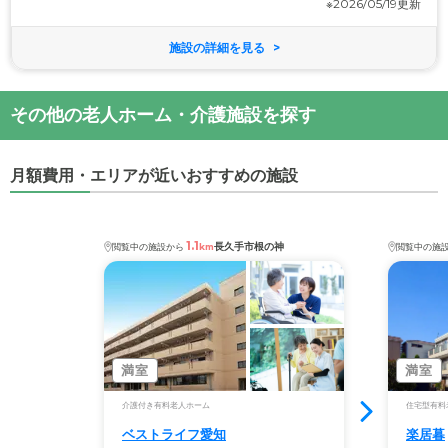
※2026/05/19更新
施設の詳細を見る
その他の老人ホーム・介護施設を探す
月額費用・エリアが近いおすすめの施設
1.1
長久手市根の神
閲覧中の施設から
km
閲覧中の施
満室
満室
介護付き有料老人ホーム
住宅型有料
ベストライフ愛知
楽居暮