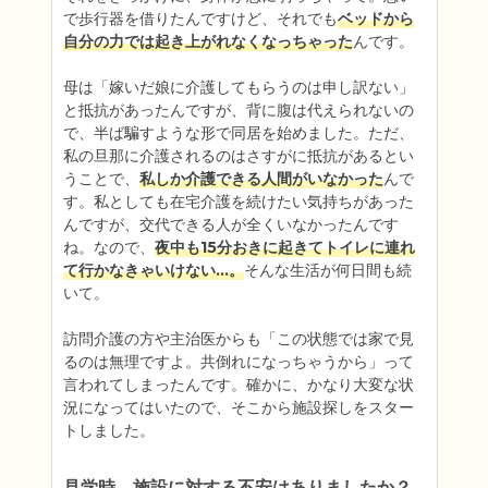
で歩行器を借りたんですけど、それでも
ベッドから
自分の力では起き上がれなくなっちゃった
んです。

母は「嫁いだ娘に介護してもらうのは申し訳ない」
と抵抗があったんですが、背に腹は代えられないの
で、半ば騙すような形で同居を始めました。ただ、
私の旦那に介護されるのはさすがに抵抗があるとい
うことで、
私しか介護できる人間がいなかった
んで
す。私としても在宅介護を続けたい気持ちがあった
んですが、交代できる人が全くいなかったんです
ね。なので、
夜中も15分おきに起きてトイレに連れ
て行かなきゃいけない…。
そんな生活が何日間も続
いて。

訪問介護の方や主治医からも「この状態では家で見
るのは無理ですよ。共倒れになっちゃうから」って
言われてしまったんです。確かに、かなり大変な状
況になってはいたので、そこから施設探しをスター
トしました。
見学時、施設に対する不安はありましたか？