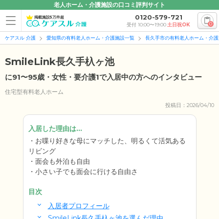
老人ホーム・介護施設の口コミ評判サイト
0120-579-721
掲載施設5万件超
0
受付 10:00〜19:00
土日祝OK
ケアスル 介護
愛知県の有料老人ホーム・介護施設一覧
長久手市の有料老人ホーム・介護
SmileLink長久手杁ヶ池
に91〜95歳・女性・要介護1で入居中の方へのインタビュー
住宅型有料老人ホーム
投稿日：2026/04/10
入居した理由は...
お喋り好きな母にマッチした、明るくて活気ある
リビング
面会も外泊も自由
小さい子でも面会に行ける自由さ
目次
入居者プロフィール
SmileLink長久手杁ヶ池を選んだ理由