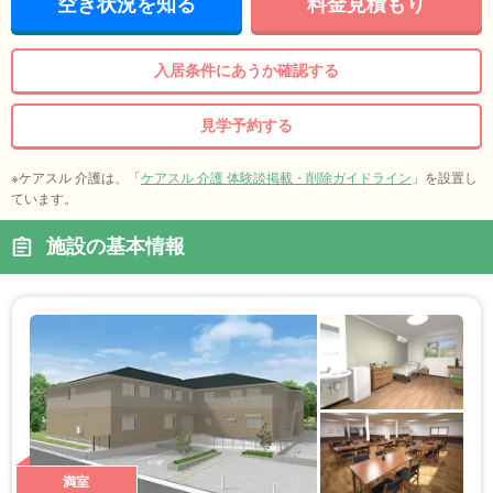
空き状況を知る
料金見積もり
入居条件にあうか確認する
見学予約する
※ケアスル 介護は、「
ケアスル 介護 体験談掲載・削除ガイドライン
」を設置し
ています。
施設の基本情報
満室