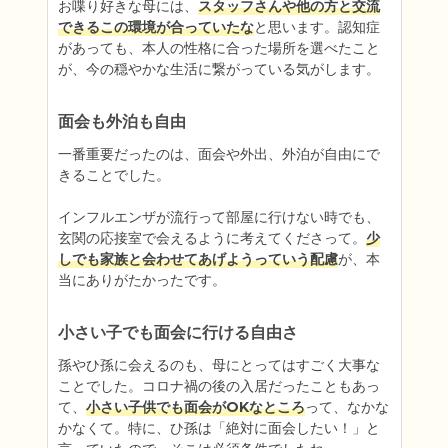
お喋り好きな母には、
スタッフさんや他の方と交流
できるこの環境が合っていたな
と思います。認知症
があっても、本人の性格に合った場所を選べたこと
が、今の穏やかな生活に繋がっている気がします。
面会も外泊も自由
一番重要だったのは、面会や外出、外泊が自由にで
きることでした。

インフルエンザが流行って部屋に行けない時でも、
玄関の応接室で会えるように考えてくださって。
少
しでも家族と会わせてあげようっていう配慮
が、本
当にありがたかったです。
小さい子でも面会に行ける自由さ
孫やひ孫に会えるのも、母にとってはすごく大事な
ことでした。コロナ禍の後の入居だったこともあっ
て、
小さい子供でも面会がOKなところ
って、なかな
かなくて。特に、ひ孫は「絶対に面会したい！」と