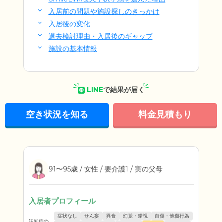
入居前の問題や施設探しのきっかけ
入居後の変化
退去検討理由・入居後のギャップ
施設の基本情報
LINE
で結果が届く
空き状況を知る
料金見積もり
91〜95歳 / 女性 / 要介護1 / 実の父母
入居者プロフィール
症状なし
せん妄
異食
幻覚・錯視
自傷・他傷行為
認知症の