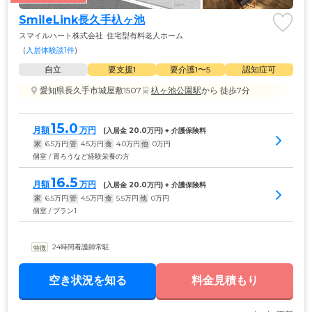
SmileLink長久手杁ヶ池
スマイルハート株式会社
住宅型有料老人ホーム
(
入居体験談1件
)
自立
要支援1
要介護1〜5
認知症可
愛知県長久手市城屋敷1507
杁ヶ池公園駅
から 徒歩7分
15.0
月額
万円
(入居金 
20.0
万円) + 介護保険料
家
6.5
万円
管
4.5
万円
食
4.0
万円
他
0
万円
個室 / 胃ろうなど経験栄養の方
16.5
月額
万円
(入居金 
20.0
万円) + 介護保険料
家
6.5
万円
管
4.5
万円
食
5.5
万円
他
0
万円
個室 / プラン1
24時間看護師常駐
空き状況を知る
料金見積もり