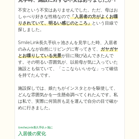
不安という不安はありませんでした。ただ、母はお
しゃべり好きな性格なので
「入居者の方がよくお喋
りされていて、明るい感じのところ」
という目線で
探しました。

SmileLink長久手杁ヶ池さんを見学した時、入居者
のみんなが自然にリビングに寄ってきて、
ガヤガヤ
とお喋りしている光景
が目に飛び込んできたんで
す。その明るい雰囲気が、以前母が気に入っていた
施設とも似ていて、「ここならいいかな」って確信
を持てたんです。

施設探しでは、娘たちがインスタとかを駆使して、
どんな雰囲気かを一生懸命調べてくれたんです。私
は私で、実際に何箇所も足を運んで自分の目で確か
めに行きました。
SmileLink長久手杁ヶ池に
入居後の変化