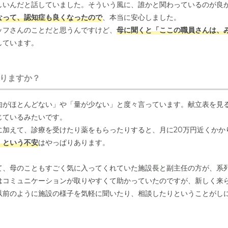
しいんだと話していました。そういう風に、誰かと関わっているのが良
なって、認知症も良くなったので
、本当に安心しました。
ッフさんのことだと思うんですけど、
母に聞くと「ここの職員さんは、
しています。
した時だけでなく、実際に毎日お世話になっている母自身がそう感じて
りますか？
設長さんたちが異動してしまったのは少し残念でしたけど、今のスタッ
てお任せできています。
肉がほとんどない」や「量が少ない」と度々言っています。献立表を見
て思う理由の一つが、この施設の清潔感です。見学の時に他の施設もい
じているみたいです。
が毎日長い時間を過ごす場所だからこそ、衛生的で快適な環境は私たち
に加えて、診療を受けたり薬をもらったりすると、月に20万円近くかか
だった
この施設を選んだことは、本当に正解だったと感じています。
、という不安
はやっぱりあります。
て、母のこともすごく気に入ってくれていた施設長と副主任の方が、系
はコミュニケーションが取りやすくて助かっていたのですが、新しく来
以前のように施設の様子を気軽に聞いたり、相談したりということがし
施設よりも家に近いので、「そっちの施設が良かったな…」なんて思っ