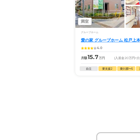
満室
グループホーム
愛の家 グループホーム 松戸上
4.0
15.7
月額
万円
(入居金
20
万円
+
自立
要支援2
要介護1〜5