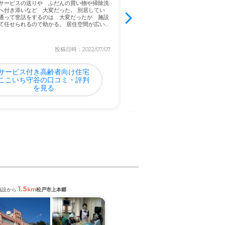
サービスの送りや ふだんの買い物や掃除洗
のチカラを借りなければとても一人
へ付き添いなど 大変だった。 別居してい
いと感じ施設を頼ろうと思いました。
通って世話をするのは 大変だったが 施設
時間がもてるようになり介護の方に
て任せられるので助かる。 居住空間が広い
ります。とても元気そうです とても
い施...
投稿日時：2022/07/07
投稿日
サービス付き高齢者向け住宅
イリーゼまつどの口コ
ここいち守谷の口コミ・評判
判を見る
を見る
1.5
1.6
km
km
施設から
松戸市上本郷
閲覧中の施設から
松戸市松戸