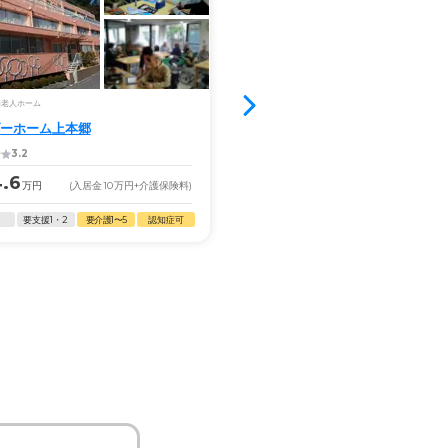
満室
料老人ホーム
住宅型有料老人ホーム
ーホーム上本郷
ベストライフ松戸中央
3.2
4.6
15.5
万円
(入居金
10
万円
+介護保険料)
月額
万円
(入居金
180
万円
+
17.6
要支援1・2
要介護1〜5
認知症可
月額
万円
(入居金
0
万円
+
自立
要支援1・2
要介護1〜5