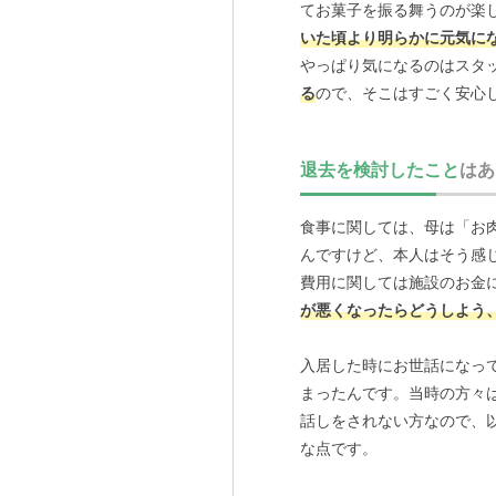
てお菓子を振る舞うのが楽
いた頃より明らかに元気に
やっぱり気になるのはスタ
る
ので、そこはすごく安心
私たち家族がたまに顔を出
退去を検討したこと
はあ
居当初にお世話になった施
ているようなので、安心し
食事に関しては、母は「お
ここにして良かったと改め
んですけど、本人はそう感
その違いは歴然でした。母
費用に関しては施設のお金
した。
できたばかりで綺麗
が悪くなったらどうしよう
入居した時にお世話になっ
まったんです。当時の方々
話しをされない方なので、
な点です。
異動先の新しい施設が今の