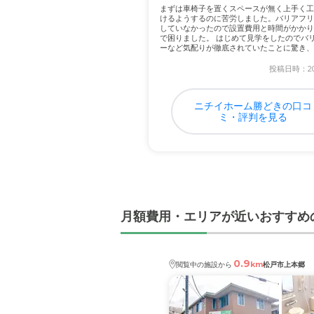
まずは車椅子を置くスペースが無く上手く工
けるようするのに苦労しました。バリアフリ
していなかったので設置費用と時間がかかり
で困りました。 はじめて見学をしたのでバ
ーなど気配りが徹底されていたことに驚き、
した...
投稿日時：202
ニチイホーム勝どきの口コ
ミ・評判を見る
月額費用・エリアが近いおすすめ
0.9
km
閲覧中の施設から
松戸市上本郷