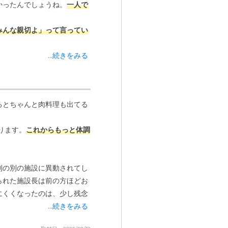
かったんでしょうね。
一人で
みんな親切よ」って言ってい
...続きをみる
いるのが、何よりだなと。入
フさんも親切にしてくださっ
るとちゃんと肉料理も出てる
くつか見て回ったからこそ、
にとって譲れないポイントで
ります。
これからもっと体調
列の別の施設に異動されてし
られた施設長は前の方ほどお
にくくなったのは、少し残念
...続きをみる
たりもします。でも、母には