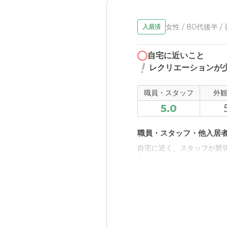
女性 / 80代後半 /
入居済
自宅に近いこと
レクリエーションが
職員・スタッフ
外
5.0
職員・スタッフ・他入居
自宅に近く、スタッフが親切
と
外観・内装・居室・設備
食事の時間以外自由ですが