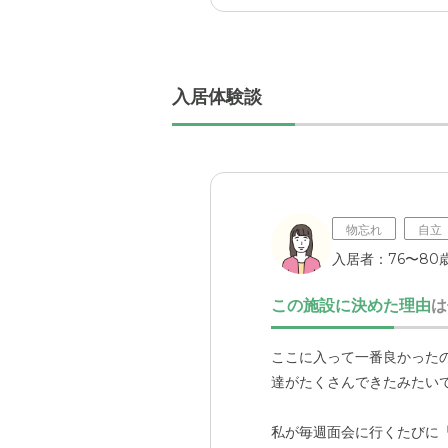
入居体験談
物忘れ
自立
入居者：76〜80歳
この施設に決めた理由
は
ここに入って一番良かった
達がたくさんできたみたい
私が毎週面会に行くたびに