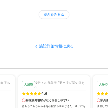
るし、また移動するとなるとお金もかかるし…。すごく悩ましいですね。
続きをみる
施設詳細情報に戻る
 認知症あ
女性 / 70代前半 / 要支援1 / 認知症あ
入居済
入居済
り
4.6
船橋競馬場駅が近く面会しやすい
家具
あちらこちらから母を心配する連絡がきた。迷子にな
別居して