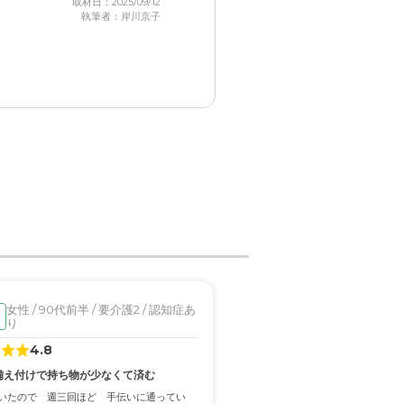
取材日：2025/09/12
執筆者：岸川京子
女性 / 90代前半 / 要介護2 / 認知症あ
男性 / 70代前半 / 要介
入居済
り
り
4.8
5.0
備え付けで持ち物が少なくて済む
駅近で駐車場もありアクセス良
いたので 週三回ほど 手伝いに通ってい
トイレの介助やお風呂の介助などが