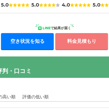
5.0
5.0
4.0
5.0
LINE
で結果が届く
空き状況を知る
料金見積もり
評判・口コミ
の高い順
評価の低い順