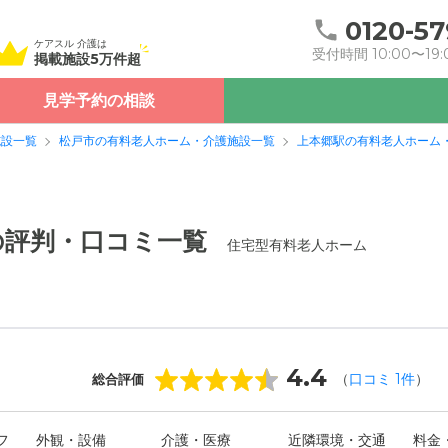
0120-57
ケアスル 介護は
受付時間 10:00〜19:
掲載施設5万件超
見学予約の相談
施設一覧
松戸市の有料老人ホーム・介護施設一覧
上本郷駅の有料老人ホーム
の評判・口コミ一覧
住宅型有料老人ホーム
4.4
（
口コミ
1
件
）
総合評価
フ
外観・設備
介護・医療
近隣環境・交通
料金