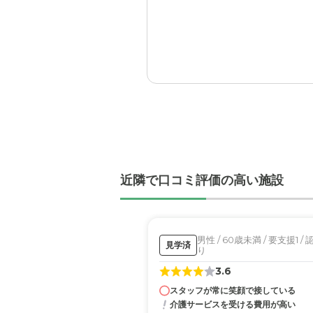
今の場所でできた友達もい
近隣で口コミ評価の高い施設
男性 / 60歳未満 / 要支援1 /
見学済
り
3.6
スタッフが常に笑顔で接している
介護サービスを受ける費用が高い