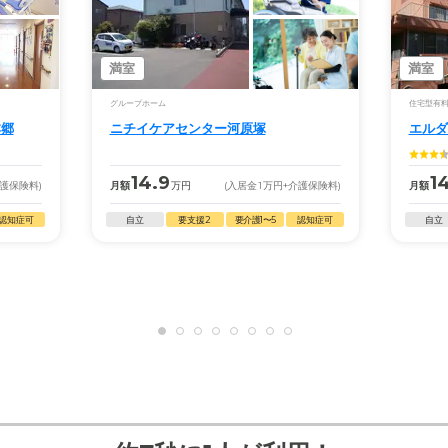
満室
満室
グループホーム
住宅型有
本郷
ニチイケアセンター河原塚
エルダ
14.9
1
介護保険料)
月額
万円
(入居金
1
万円
+介護保険料)
月額
認知症可
自立
要支援2
要介護1〜5
認知症可
自立