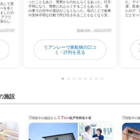
ったこともあり、警察からのれんらくもあった。行方
た。デイ
夫して置
不明になり、警察にれんらくすることもあった。 母
濯、医者
ーを全く
の事での日中の電話がこなくなった。母のことで食事
たので 
ましたの
や意味不明な行動で呼び出されることもなくなり安心
だとすべ
リアフリ
する...
ことや...
安心しま
2/07/07
投稿日時：2022/07/07
リアンレーヴ東船橋の口コ
ミ・評判を見る
の施設
1.7
km
閲覧中の施設から
松戸市和名ケ谷
閲覧中の