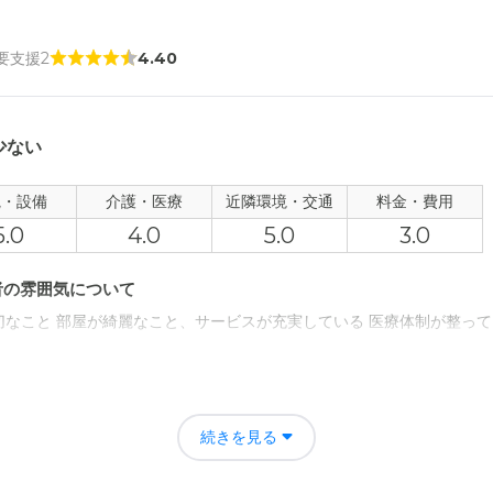
 要支援2
4.40
少ない
観・設備
介護・医療
近隣環境・交通
料金・費用
5.0
4.0
5.0
3.0
者の雰囲気について
なこと 部屋が綺麗なこと、サービスが充実している 医療体制が整って
について
、部屋にこもってしまうので、体験型のレクリエーションなどがあると
続きを見る