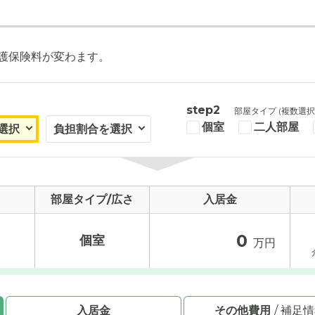
護保険料が変わます。
真
step2
部屋タイプ (複数選択
個室
二人部屋
部屋タイプ/広さ
入居金
0
個室
万円
入居金
その他費用
/ 補足