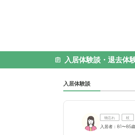
入居体験談・退去体
入居体験談
物忘れ
杖
入居者：81〜85