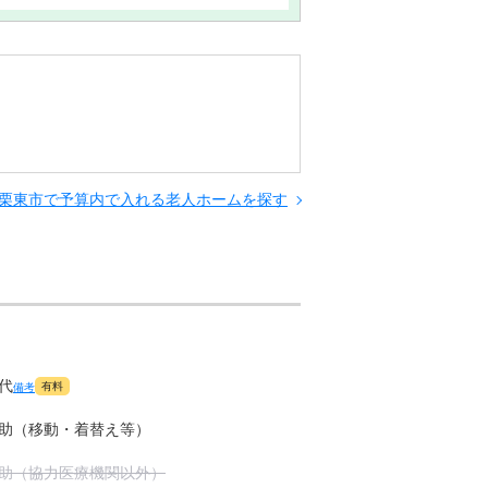
栗東市で予算内で入れる老人ホームを探す
代
有料
備考
助（移動・着替え等）
助（協力医療機関以外）