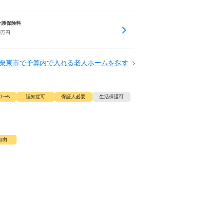
 介護保険料
0
万円
栗東市で予算内で入れる老人ホームを探す
1〜5
認知症可
保証人必要
生活保護可
自由