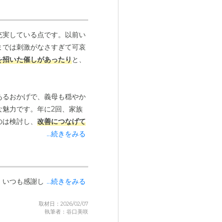
充実している点です。以前い
までは刺激がなさすぎて可哀
を招いた催しがあったり
と、
あるおかげで、義母も穏やか
魅力です。年に2回、家族
のは検討し、
改善につなげて
...続きをみる
くれた
という対応がありまし
意見や要望を聞き入れてくれ
、いつも感謝しています。
...続きをみる
けることも、この施設ならで
番させたりする必要がないの
取材日：2026/02/07
執筆者：谷口美咲