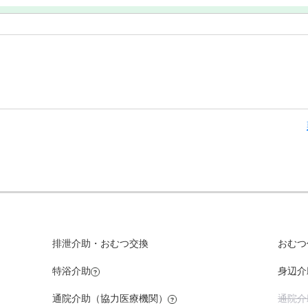
排泄介助・おむつ交換
おむつ
特浴介助
身辺介
?
通院介
通院介助（協力医療機関）
?