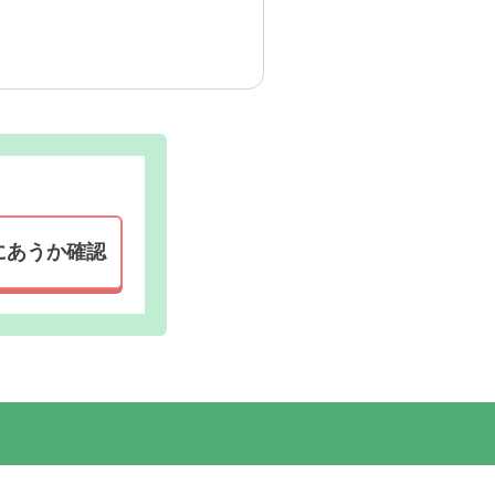
もと義母はそれほど犬好きと
ています。ささいなことかも
にあうか確認