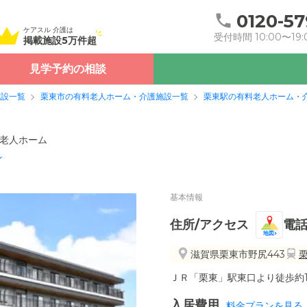
0120-57
ケアスル 介護は
受付時間 10:00〜19:
掲載施設5万件超
見学予約の相談
施設一覧
栗東市の有料老人ホーム・介護施設一覧
栗東駅の有料老人ホーム・
老人ホーム
ン
基本情報
住所/アクセス
電
地図
滋賀県栗東市野尻443
ＪＲ「栗東」駅東口より徒歩約10
入居費用
料金プランを見る