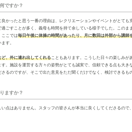
何ですか？
に良かったと思う一番の理由は、レクリエーションやイベントがとても
で過ごすことが多く、義母も時間を持て余している様子でした。このま
、ここでは
毎日午後に体操の時間があったり、月に数回は外部から講師
います。
など、外に連れ出してくれる
こともあります。こうした日々の楽しみが
ます。施設を運営する方々の姿勢がとても誠実で、信頼できる点も大きな
ださるのですが、そこで出た意見をただ聞くだけでなく、検討できるも
りますか？
た「夕食の時間が早い」という声を受けて、
実際に開始時間を変更して
実際に変えてくれることもあるんだな」と、その姿勢に感心しました。
しい点はありません。スタッフの皆さんが本当に良くしてくださるので
家族としても好感が持てます。私たちが飼っている犬を連れて面会に行
ちろんルールはありますが、面会のたびに犬をどこかに預けたり、留守