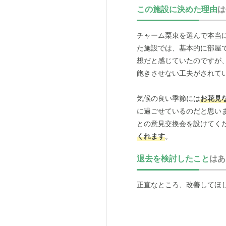
この施設に決めた理由
は
チャーム栗東を選んで本当
た施設では、基本的に部屋
想だと感じていたのですが
飽きさせない工夫がされて
気候の良い季節には
お花見
に過ごせているのだと思い
との意見交換会を設けてく
くれます
。
退去を検討したこと
はあ
実際に、他のご家族から出
た。「要望を聞き入れて、
正直なところ、改善してほ
る体制がしっかりとあり、
はの素晴らしい点です。も
は非常に助かっています。