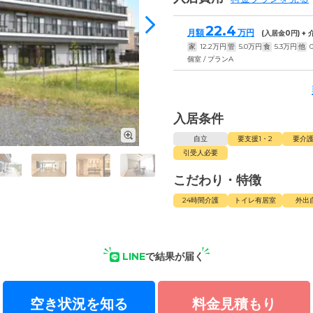
22.4
月額
万円
(入居金
0
円) +
家
12.2
万円
管
5.0
万円
食
5.3
万円
他
個室 / プランA
入居条件
自立
要支援1・2
要介護
引受人必要
こだわり・特徴
24時間介護
トイレ有居室
外出
LINE
で結果が届く
空き状況を知る
料金見積もり