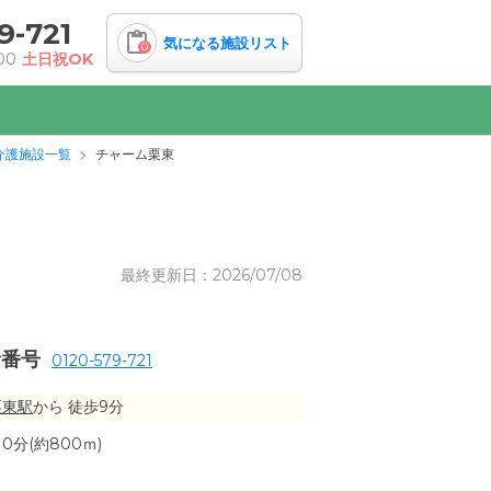
9-721
気になる施設リスト
0
00
土日祝OK
介護施設一覧
チャーム栗東
最終更新日：2026/07/08
話番号
0120-579-721
栗東駅
から 徒歩9分
分(約800ｍ)