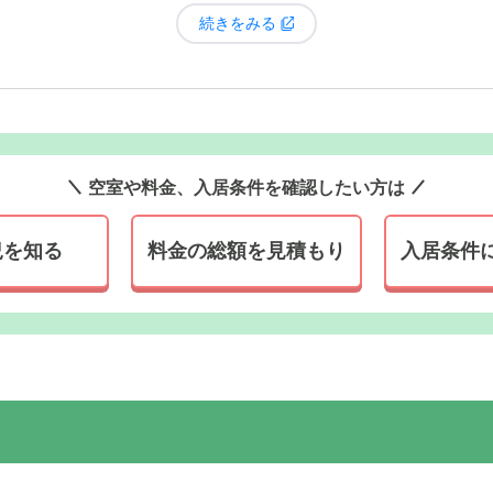
続きをみる
の飼い犬が
他の入居者さんとの交流のきっかけに
もなっています。もと
すが、他の入居者さんが可愛がってくださるので、自然と会話が生まれ
かい交流が生まれるのは嬉しいですね。
空室や料金、入居条件を確認したい方は
況を知る
料金の総額を見積もり
入居条件