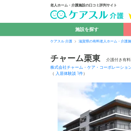
老人ホーム・介護施設の口コミ評判サイト
施設を探す
ケアスル 介護
滋賀県の有料老人ホーム・介護
チャーム栗東
介護付き有料
株式会社チャーム・ケア・コーポレーショ
（
入居体験談
1
件
）