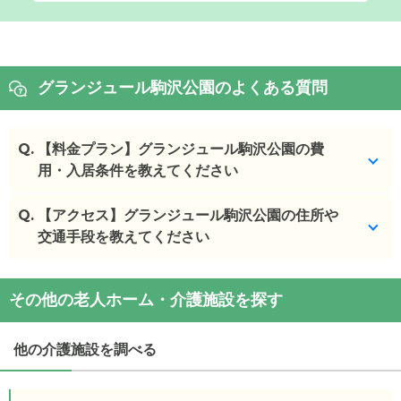
グランジュール駒沢公園のよくある質問
Q.
【料金プラン】グランジュール駒沢公園の費
用・入居条件を教えてください
Q.
グランジュール駒沢公園
【アクセス】グランジュール駒沢公園の住所や
の入居金・月額料金は次の
とおりです。
交通手段を教えてください
・初期費用が
4.8
〜
24.4
万円
・月額費用が
17
〜
29.3
万円
グランジュール駒沢公園
の
交通アクセス
その他の老人ホーム・介護施設を探す
・
住所：
東京都
世田谷区
深沢5-3-7
グランジュール駒沢公園
の対応可能な入居条件は次
・
最寄り駅：
等々力駅
1.3km
尾山台駅
1.4km
のとおりです。
他の介護施設を調べる
・要介護度：
グランジュール駒沢公園
の
交通アクセス
・電 車： 東急大井町線 等々力 駅から バスで 4 分
ケアスル 介護では詳細な
料金プラン
をご確認頂けま