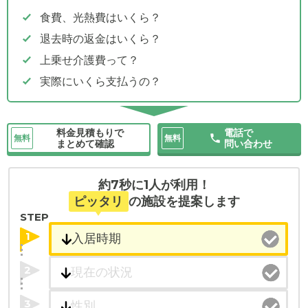
食費、光熱費はいくら？
退去時の返金はいくら？
上乗せ介護費って？
実際にいくら支払うの？
料金見積もりで
電話で
無料
無料
まとめて確認
問い合わせ
約7秒に1人が利用！
ピッタリ
の施設を提案します
STEP
1
2
3