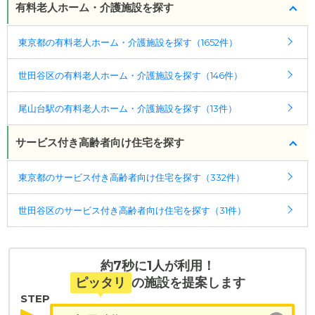
降車後、徒歩 2 分 ／ または 徒歩 17 分
有料老人ホーム・介護施設を探す
す。詳しくは
こちら
。
東京都の有料老人ホーム・介護施設を探す（1652件）
◎ケアスル 介護の3つの特徴
・経験豊富な入居相談員が完全無料で施設探しをサ
世田谷区の有料老人ホーム・介護施設を探す（146件）
ポート
入居相談：
0120-579-721
（無料）
尾山台駅の有料老人ホーム・介護施設を探す（13件）
受付時間：10：00～19：00
サービス付き高齢者向け住宅を探す
・全国10000件の介護施設情報を掲載
幅広い選択肢の中から、条件にあった施設を選ぶ
東京都のサービス付き高齢者向け住宅を探す（332件）
ことができます。
・こだわりの条件や医療体制から施設を探せる
世田谷区のサービス付き高齢者向け住宅を探す（31件）
たとえば「カラオケ」「麻雀」が楽しめる施設、
「夫婦入居可」の施設、「看取り可」の施設など、
医療・看護体制から施設を探すこともできます。
約7秒に1人が利用！
ピッタリ
の施設を提案します
STEP