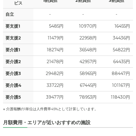
1割負担
2割負担
3割負担
24
家賃
ビス
万円
自立
-
-
-
2
管理費
?
万円
要支援1
5485円
10970円
16455円
0
食費
?
万円
要支援2
11479円
22958円
34436円
0
水道・光熱費
万円
要介護1
18274円
36548円
54822円
3.3
上乗せ介護費
?
万円
要介護2
21478円
42957円
64435円
0
要介護3
29482円
58965円
88447円
その他
万円
要介護4
33722円
67445円
101167円
-
介護保険料
万円
要介護5
39477円
78953円
118430円
※ 介護報酬の1単位は人件費率45%として計算しています。
月額費用・エリアが近いおすすめの施設