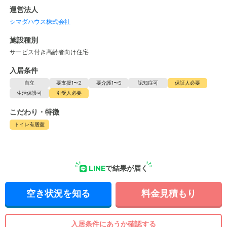
運営法人
シマダハウス株式会社
施設種別
サービス付き高齢者向け住宅
入居条件
自立
要支援1〜2
要介護1〜5
認知症可
保証人必要
生活保護可
引受人必要
こだわり・特徴
トイレ有居室
LINE
で結果が届く
空き状況を知る
料金見積もり
入居条件にあうか確認する