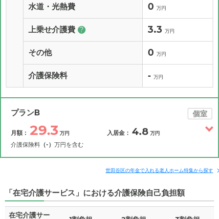
0
水道・光熱費
万円
3.3
上乗せ介護費
?
万円
0
その他
万円
-
介護保険料
万円
プランB
個室
29.3
4.8
月額：
入居金：
万円
万円
介護保険料
（-）
万円を含む
その他費用
月額費用
入居金
補足情報
世田谷区の年金で入れる老人ホーム特集から探す
「在宅介護サービス」における介護保険自己負担額
29.3
月額費用
?
万円
在宅介護サー