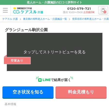
老人ホーム・介護施設の口コミ評判サイト
0120-579-721
掲載施設5万件超
0
受付 10:00〜19:00
土日祝OK
ケアスル 介護
東京都の有料老人ホーム・介護施設一覧
世田谷区の有料老人ホーム・介護
グランジュール駒沢公園
空室あり
LINE
で結果が届く
空き状況を知る
料金見積もり
基本情報