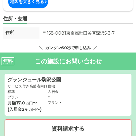
地図を大きく見る
住所・交通
住所
〒158-0081東京都
世田谷区
深沢5-3-7
カンタン60秒で申し込み
この施設にお問い合わせ
無料
グランジュール駒沢公園
サービス付き高齢者向け住宅
標準
入居金
プラン
0
-
月額
17.0
〜
プラン
万円
(入居金
24
〜)
万円
資料請求する