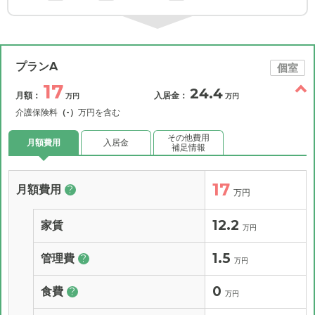
プランA
個室
17
24.4
月額：
入居金：
万円
万円
介護保険料
（-）
万円を含む
その他費用
月額費用
入居金
補足情報
17
月額費用
?
万円
12.2
家賃
万円
1.5
管理費
?
万円
0
食費
?
万円