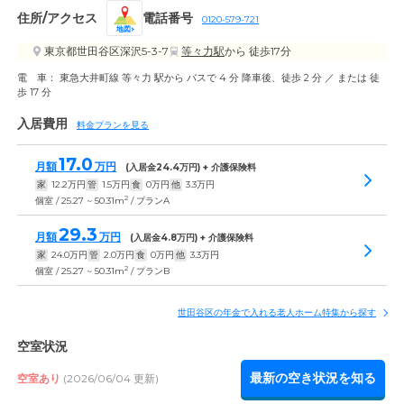
住所/アクセス
電話番号
0120-579-721
地図
東京都世田谷区深沢5-3-7
等々力駅
から 徒歩17分
電 車： 東急大井町線 等々力 駅から バスで 4 分 降車後、徒歩 2 分 ／ または 徒
歩 17 分
入居費用
料金プランを見る
17.0
月額
万円
(入居金
24.4
万円) + 介護保険料
家
12.2
万円
管
1.5
万円
食
0
万円
他
3.3
万円
2
個室 / 25.27 ~ 50.31m
/ プランA
29.3
月額
万円
(入居金
4.8
万円) + 介護保険料
家
24.0
万円
管
2.0
万円
食
0
万円
他
3.3
万円
2
個室 / 25.27 ~ 50.31m
/ プランB
世田谷区の年金で入れる老人ホーム特集から探す
空室状況
最新の空き状況を知る
空室あり
(2026/06/04 更新)