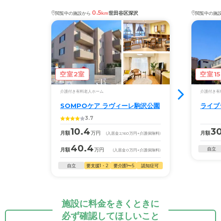
0.5
世田谷区深沢
閲覧中の施設から
km
閲覧中の施
空室2室
空室1
介護付き有料老人ホーム
介護付き有
SOMPOケア ラヴィーレ駒沢公園
ライブ
3.7
10.4
30
月額
万円
月額
(入居金
2,160
万円
+介護保険料)
40.4
自立
月額
万円
(入居金
0
万円
+介護保険料)
自立
要支援1・2
要介護1〜5
認知症可
施設に料金をきくときに
必ず確認してほしいこと