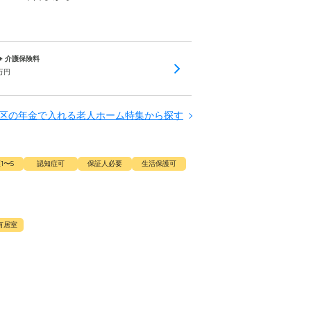
 + 介護保険料
万円
区の年金で入れる老人ホーム特集から探す
1〜5
認知症可
保証人必要
生活保護可
有居室