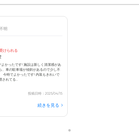
 不明
受けられる
安
よかったです! 施設は新しく清潔感があ
ら、車の駐車場が傾斜があるので少し不
 今時でよかったです! 内装もきれいで
れてる...
投稿日時：2025/04/15
続きを見る