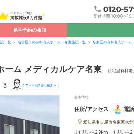
0120-57
ケアスル 介護は
受付時間 10:00〜19:
掲載施設5万件超
見学予約の相談
施設一覧
名古屋市の有料老人ホーム・介護施設一覧
名東区の有料老人ホーム
ホーム メディカルケア名東
住宅型有料老
）
?
ケアマネ相談員の解説
基本情報
住所/アクセス
電
地図
愛知県名古屋市名東区大針3-
上社駅から2.9km 一社駅から2