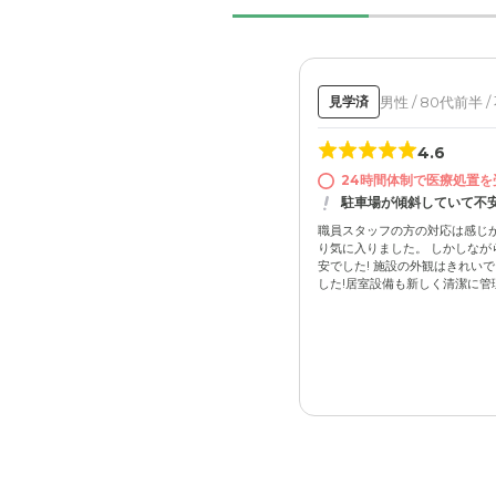
男性 / 80代前半 /
見学済
4.6
24時間体制で医療処置を
駐車場が傾斜していて不
職員スタッフの方の対応は感じが
り気に入りました。 しかしなが
安でした! 施設の外観はきれいで
した!居室設備も新しく清潔に管理さ