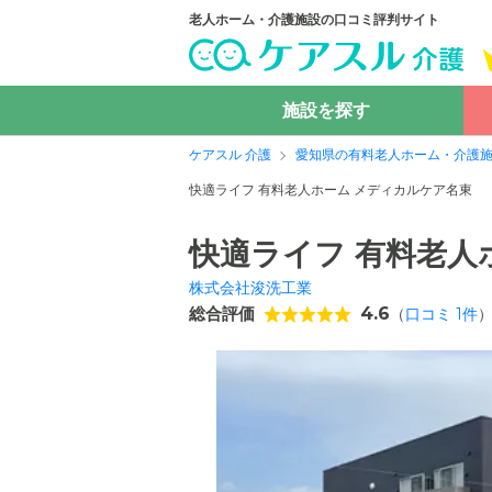
老人ホーム・介護施設の口コミ評判サイト
施設を探す
ケアスル 介護
愛知県の有料老人ホーム・介護
快適ライフ 有料老人ホーム メディカルケア名東
快適ライフ 有料老人
株式会社浚洗工業
総合評価
4.6
（
口コミ
1
件