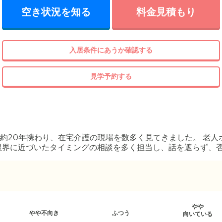
空き状況を知る
料金見積もり
入居条件にあうか確認する
見学予約する
約20年携わり、在宅介護の現場を数多く見てきました。 老人
限界に近づいたタイミングの相談を多く担当し、話を遮らず、
までの暮らしやご家族の想いを丁寧にくみ取り、現実的で無理
細かな気配りを支援にも活かしています。
やや
やや不向き
ふつう
向いている