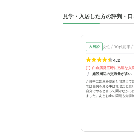
見学・入居した方の評判・口
女性 / 80代前半 /
入居済
4.2
白血病発症時に迅速な入
施設周辺の交通量が多い
介護中に部屋を便所と間違えて
では面倒を見る事は無理だと思
自分でやると言って聞かなかった
ました。あとお金の問題も介護施設