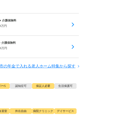
 + 介護保険料
8
万円
 + 介護保険料
.8
万円
市の年金で入れる老人ホーム特集から探す
1〜5
認知症可
保証人必要
生活保護可
有居室
外出自由
病院クリニック
デイサービス