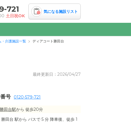
9-721
気になる施設リスト
0
00
土日祝OK
ム・介護施設一覧
ディアコート勝田台
最終更新日：2026/04/27
話番号
0120-579-721
勝田台駅
から 徒歩20分
田台 駅から バスで 5 分 降車後、徒歩 1
：