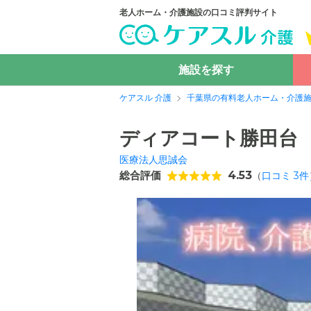
老人ホーム・介護施設の口コミ評判サイト
施設を探す
ケアスル 介護
千葉県の有料老人ホーム・介護
ディアコート勝田台
医療法人思誠会
総合評価
4.53
（
口コミ
3
件