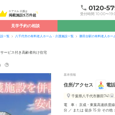
0120-57
ケアスル 介護は
受付時間 10:00〜19:
掲載施設5万件超
見学予約の相談
施設一覧
八千代市の有料老人ホーム・介護施設一覧
勝田台駅の有料老人ホー
サービス付き高齢者向け住宅
）
?
基本情報
住所/アクセス
電
地図
千葉県八千代市勝田741
電 車： 京成・東葉高速鉄度線 勝
分 ／ または 徒歩 15 分 その他