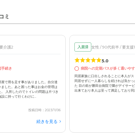
コミ
 要介護2
女性 / 90代前半 / 要支援1
入居済
5.0
院手続き
病院への定期バスが多く通いやす
同居家族に口出しされることに本人がス
同居せずに一人暮らしを続ければ良かっ
部屋で用を足す事がありました。自分達
た 目の前が勝田台病院で隣がデイサー
いました。あと困った事はお金の管理は
出来ており本人は至って満足しており同居し
。 入所したのでトイレの問題は片づき
に持って行くわけに...
投稿日時：2023/11/06
続きを見る