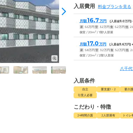
入居費用
料金プランを見る
16.7
月額
万円
(入居金
11.0
万円)
家
5.5
万円
管
3.2
万円
食
5.2
万円
他
2.
2
個室 / 20m
/ 1階1人部屋
17.0
月額
万円
(入居金
11.6
万円)
家
5.8
万円
管
3.2
万円
食
5.2
万円
他
2
2
個室 / 20m
/ 2階1人部屋
八千代
入居条件
自立
要支援1・2
要介護
引受人必要
こだわり・特徴
24時間介護
2人部屋有
トイレ