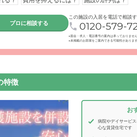
れる？
費用を抑えるには？
施設の評判は？
この施設の入居を電話で相談す
プロに相談する
0120-579-72
※面会・求人・電話番号の案内は承っておりませ
設は閑静な住宅地の中にあり、病院と介護施設を併設しているの
※未掲載のお部屋をご案内できる可能性がありま
いただけます。
の特徴
お
病院やデイサービス
心な賃貸住宅です