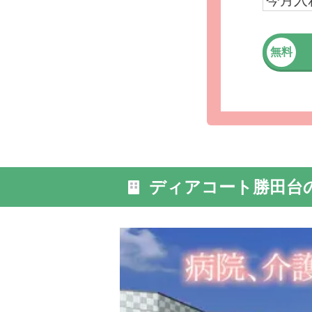
今月入
無料
外観: 施
てお暮し
ディアコート勝田台