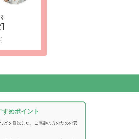
る
1
ん。
で、安心し
受付・エントランス: 広々としたエントランス
す。
動もしやすいのが魅力です。
すすめポイント
などを併設した、ご高齢の方のための安