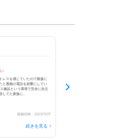
女性 / 70代後半 / 要介護2
入居済
4.4
い
病院隣接で緊急時対応への安心感
居室が病室のように殺風景
トレスを感じていたので親族に
たと愚痴の電話を頻繫にしてい
手術後歩行困難になってしまったので家で生活
ビス施設という環境で完全に自立
バリアフリーや手すりを付けるなどの家のリフォ
てた家族に...
設ではスタッフの方が歩行介助して下さったり
歩けなかったのでそういった意味でストレスが軽減
投稿日時：2023/11/07
続きを見る