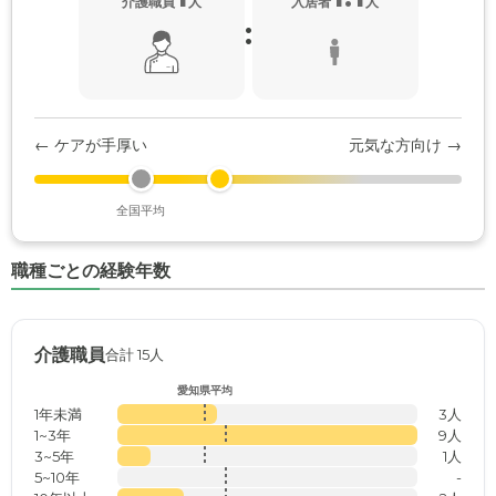
介護職員
人
入居者
人
:
← ケアが手厚い
元気な方向け →
全国平均
職種ごとの経験年数
介護職員
合計 15人
愛知県平均
1年未満
3人
1~3年
9人
3~5年
1人
5~10年
-