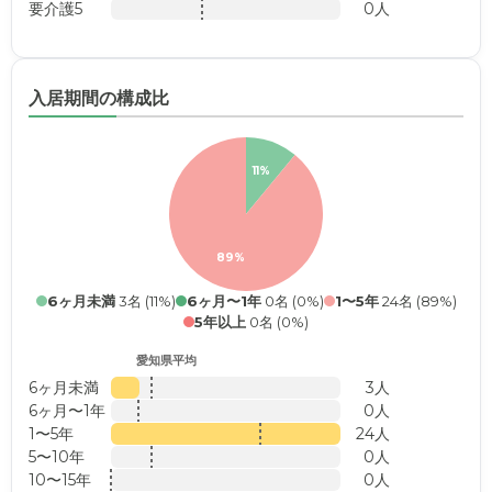
要介護5
0人
入居期間の構成比
11%
89%
6ヶ月未満
3名 (11%)
6ヶ月〜1年
0名 (0%)
1〜5年
24名 (89%)
5年以上
0名 (0%)
愛知県平均
6ヶ月未満
3人
6ヶ月〜1年
0人
1〜5年
24人
5〜10年
0人
10〜15年
0人