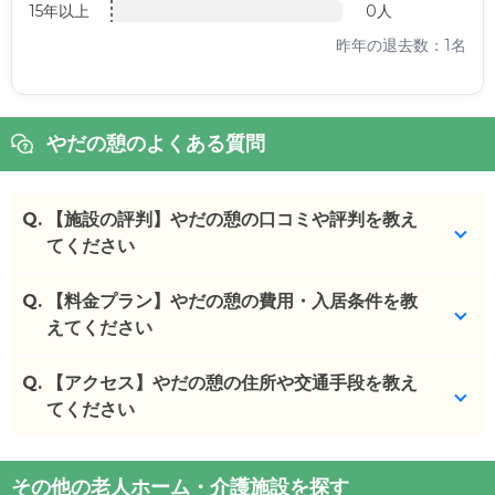
15年以上
0人
昨年の退去数：1名
やだの憩のよくある質問
Q.
【施設の評判】やだの憩の口コミや評判を教え
てください
Q.
やだの憩を見学した方の口コミを確認できます。
【料金プラン】やだの憩の費用・入居条件を教
えてください
やだの憩
の
口コミ
・
施設や設備に清潔感があって好感がもてました。
Q.
やだの憩
【アクセス】やだの憩の住所や交通手段を教え
の入居金・月額料金は次のとおりです。
また全体の雰囲気...
・初期費用が
てください
0
万円
・月額費用が
13.7
万円
施設の雰囲気
やだの憩
の
交通アクセス
やだの憩
のページでは、14枚の施設写真を見ること
やだの憩
の対応可能な入居条件は次のとおりです。
その他の老人ホーム・介護施設を探す
・
住所：
愛知県
名古屋市東区
矢田南2-13-22