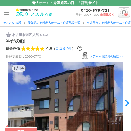
老人ホーム・介護施設の口コミ評判サイト
0120-579-721
掲載施設5万件超
0
受付 10:00〜19:00
土日祝OK
ケアスル 介護
愛知県の有料老人ホーム・介護施設一覧
名古屋市の有料老人ホーム・介護
名古屋市東区 人気 No.2
やだの憩
総合評価
4.6
（
口コミ
1
件
）
?
最終更新日：2026/07/10
ケアマネ相談員の解説
1
/
14
1
/
14