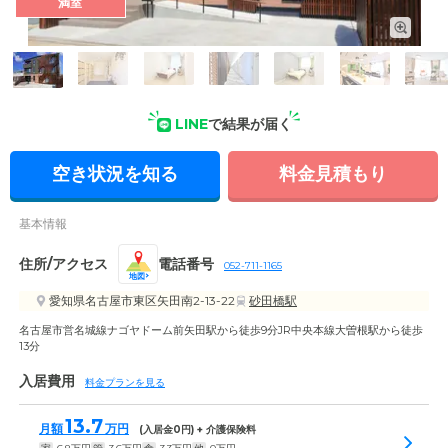
満室
外観の写真
LINE
で結果が届く
空き状況を知る
料金見積もり
基本情報
住所/アクセス
電話番号
052-711-1165
地図
愛知県名古屋市東区矢田南2-13-22
砂田橋駅
名古屋市営名城線ナゴヤドーム前矢田駅から徒歩9分JR中央本線大曽根駅から徒歩
13分
入居費用
料金プランを見る
13.7
月額
万円
(入居金
0
円) + 介護保険料