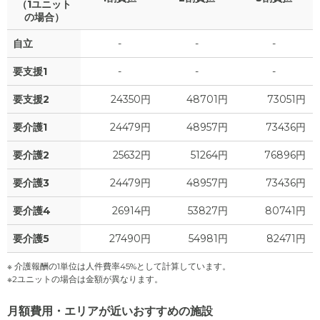
（1ユニット
の場合）
自立
-
-
-
要支援1
-
-
-
要支援2
24350円
48701円
73051円
要介護1
24479円
48957円
73436円
要介護2
25632円
51264円
76896円
要介護3
24479円
48957円
73436円
要介護4
26914円
53827円
80741円
要介護5
27490円
54981円
82471円
※ 介護報酬の1単位は人件費率45%として計算しています。
※2ユニットの場合は金額が異なります。
月額費用・エリアが近いおすすめの施設