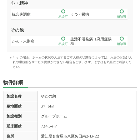
心・精神
統合失調症
うつ・鬱病
相談可
相談可
その他
生活不活発病（廃用症候
がん・末期癌
群）
相談可
相談可
※「○」の場合、ホームの状況や入居するご本人様の状態等によっては、入居のお受け入
れや継続的なサービス提供ができない場合もございます。まずはお気軽にご相談くだ
さい。
物件詳細
施設名称
やだの憩
敷地面積
371.61㎡
施設種別
グループホーム
延床面積
734.34㎡
住所
愛知県名古屋市東区矢田南2-13-22