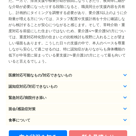
た。一方で、排泄支援や移乗介助が頻回になってきたり、夜間帯に細か
な介助が必要になったりする段階になると、職員同士が支援内容を共有
し、計画的にタイミングを調整する必要があり、要介護3以上のように介
助量が増える方については、スタッフ配置や支援計画を十分に確認しな
がら検討することが安心につながると感じます。そして、常時介助・重
度対応を前提にした住まいではないため、要介護4〜要介護5の方につい
ては、重度対応特化型の住まいとの比較検討も視野に入れることが望ま
しい場面もあります。こうした日々の支援の中で、本人のペースを尊重
しながら安心して過ごせるのは、特に認知症がありながらも身体機能の
低下が中等度に留まっている要支援2〜要介護2の方にとって最も向いて
いると言えるでしょう。
医療対応可能なもの/対応できないもの
認知症対応/対応できないもの
緊急対応/病院付き添い
面会/感染症対策
食事について