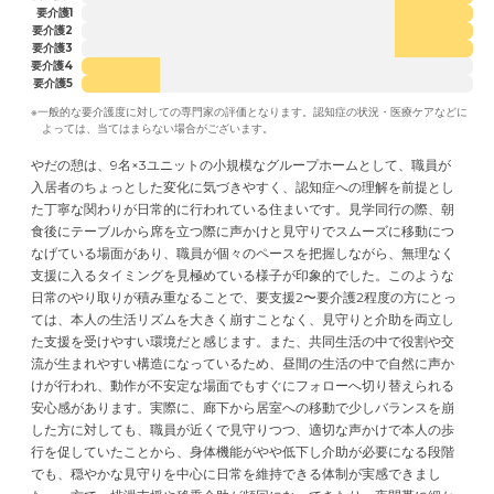
要介護1
要介護2
要介護3
要介護4
要介護5
※一般的な要介護度に対しての専門家の評価となります。認知症の状況・医療ケアなどに
よっては、当てはまらない場合がございます。
やだの憩は、9名×3ユニットの小規模なグループホームとして、職員が
入居者のちょっとした変化に気づきやすく、認知症への理解を前提とし
た丁寧な関わりが日常的に行われている住まいです。見学同行の際、朝
食後にテーブルから席を立つ際に声かけと見守りでスムーズに移動につ
なげている場面があり、職員が個々のペースを把握しながら、無理なく
支援に入るタイミングを見極めている様子が印象的でした。このような
日常のやり取りが積み重なることで、要支援2〜要介護2程度の方にとっ
ては、本人の生活リズムを大きく崩すことなく、見守りと介助を両立し
た支援を受けやすい環境だと感じます。また、共同生活の中で役割や交
流が生まれやすい構造になっているため、昼間の生活の中で自然に声か
けが行われ、動作が不安定な場面でもすぐにフォローへ切り替えられる
安心感があります。実際に、廊下から居室への移動で少しバランスを崩
した方に対しても、職員が近くで見守りつつ、適切な声かけで本人の歩
行を促していたことから、身体機能がやや低下し介助が必要になる段階
でも、穏やかな見守りを中心に日常を維持できる体制が実感できまし