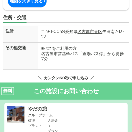
地図を大きく見る
住所・交通
住所
〒461-0048愛知県
名古屋市東区
矢田南2-13-
22
その他交通
■バスをご利用の方
名古屋市営基幹バス「萱場バス停」から徒歩
7分
カンタン60秒で申し込み
この施設にお問い合わせ
無料
やだの憩
グループホーム
標準
入居金
-
プラン
0
プラン