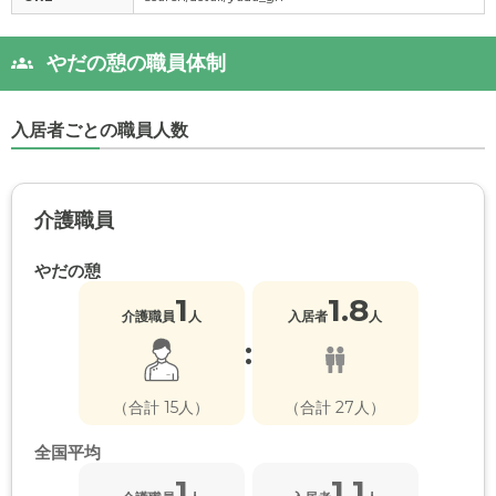
やだの憩の職員体制
入居者ごとの職員人数
介護職員
やだの憩
1
1.8
介護職員
人
入居者
人
:
（合計 15人）
（合計 27人）
全国平均
1
1.1