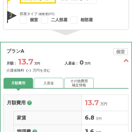
部屋タイプ
(複数選択可)
2
個室
二人部屋
相部屋
プランA
個室
13.7
0
月額：
入居金：
万円
万円
介護保険料
（-）
万円を含む
その他費用
月額費用
入居金
補足情報
13.7
月額費用
?
万円
6.8
家賃
万円
3.6
管理費
?