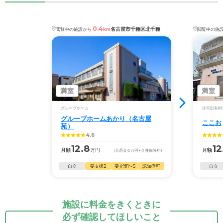
0.4
名古屋市千種区北千種
閲覧中の施設から
km
閲覧中の施
満室
満室
グループホーム
住宅型有料
グループホームあかり（名古屋
ここお
苑）
4.6
12.8
12
月額
万円
月額
(入居金
0
万円
+介護保険料)
自立
要支援2
要介護1〜5
認知症可
自立
施設に料金をきくときに
必ず確認してほしいこと