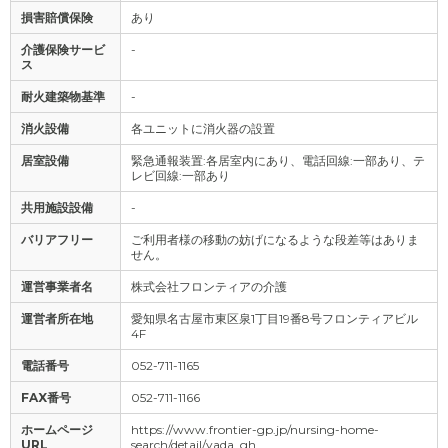
損害賠償保険
あり
介護保険サービ
-
ス
耐火建築物基準
-
消火設備
各ユニットに消火器の設置
居室設備
緊急通報装置:各居室内にあり、電話回線:一部あり、テ
レビ回線:一部あり
共用施設設備
-
バリアフリー
ご利用者様の移動の妨げになるような段差等はありま
せん。
運営事業者名
株式会社フロンティアの介護
運営者所在地
愛知県名古屋市東区泉1丁目19番8号フロンティアビル
4F
電話番号
052-711-1165
FAX番号
052-711-1166
ホームページ
https://www.frontier-gp.jp/nursing-home-
URL
search/detail/yada_gh