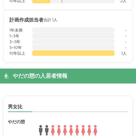
10年以上
2人
計画作成担当者
合計 1人
1年未満
-
1~3年
-
3~5年
-
5~10年
-
10年以上
1人
やだの憩の入居者情報
男女比
やだの憩