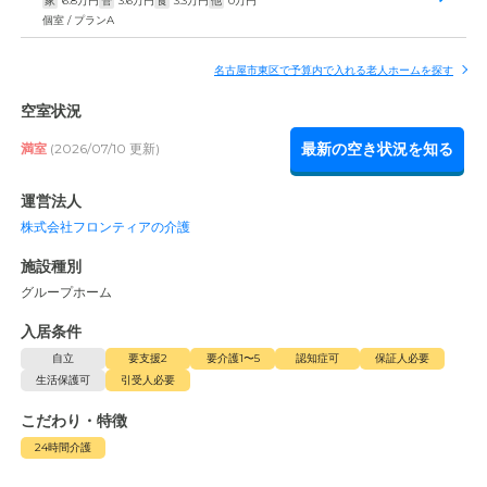
家
6.8
万円
管
3.6
万円
食
3.3
万円
他
0
万円
個室 / プランA
名古屋市東区で予算内で入れる老人ホームを探す
空室状況
最新の空き状況を知る
満室
(2026/07/10 更新)
運営法人
株式会社フロンティアの介護
施設種別
グループホーム
入居条件
自立
要支援2
要介護1〜5
認知症可
保証人必要
生活保護可
引受人必要
こだわり・特徴
24時間介護