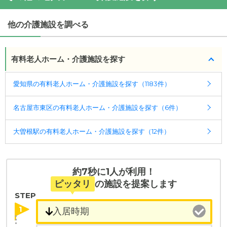
ができます。
・要介護度：要支援2、要介護1、要介護2、要介護
・
最寄り駅：
3、要介護4、要介護5
他の介護施設を調べる
◎ケアスル 介護の3つの特徴
・認知症：受け入れ可
やだの憩
の
交通アクセス
・経験豊富な入居相談員が完全無料で施設探しをサ
・名古屋市営名城線ナゴヤドーム前矢田駅から徒歩9
ケアスル 介護では詳細な
料金プラン
をご確認頂けま
ポート
分JR中央本線大曽根駅から徒歩13分
有料老人ホーム・介護施設を探す
す。詳しくは
こちら
。
入居相談：
0120-579-721
（無料）
受付時間：10：00～19：00
愛知県の有料老人ホーム・介護施設を探す（1183件）
◎ケアスル 介護の3つの特徴
・全国10000件の介護施設情報を掲載
・経験豊富な入居相談員が完全無料で施設探しをサ
名古屋市東区の有料老人ホーム・介護施設を探す（6件）
幅広い選択肢の中から、条件にあった施設を選ぶ
ポート
ことができます。
入居相談：
0120-579-721
（無料）
大曽根駅の有料老人ホーム・介護施設を探す（12件）
受付時間：10：00～19：00
・こだわりの条件や医療体制から施設を探せる
たとえば「カラオケ」「麻雀」が楽しめる施設、
・全国10000件の介護施設情報を掲載
「夫婦入居可」の施設、「看取り可」の施設など、
幅広い選択肢の中から、条件にあった施設を選ぶ
約7秒に1人が利用！
医療・看護体制から施設を探すこともできます。
ことができます。
ピッタリ
の施設を提案します
STEP
・こだわりの条件や医療体制から施設を探せる
1
たとえば「カラオケ」「麻雀」が楽しめる施設、