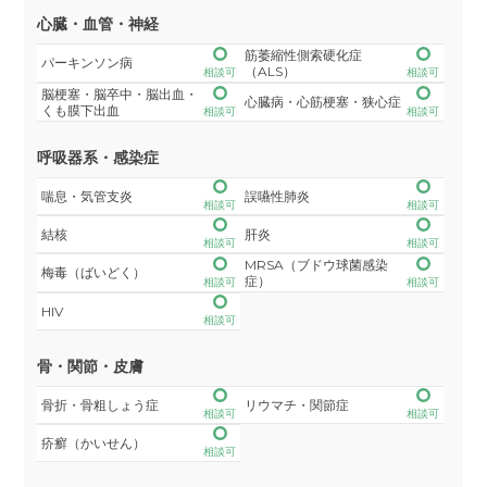
心臓・血管・神経
筋萎縮性側索硬化症
パーキンソン病
（ALS）
相談可
相談可
脳梗塞・脳卒中・脳出血・
心臓病・心筋梗塞・狭心症
くも膜下出血
相談可
相談可
呼吸器系・感染症
喘息・気管支炎
誤嚥性肺炎
相談可
相談可
結核
肝炎
相談可
相談可
MRSA（ブドウ球菌感染
梅毒（ばいどく）
症）
相談可
相談可
HIV
相談可
骨・関節・皮膚
骨折・骨粗しょう症
リウマチ・関節症
相談可
相談可
疥癬（かいせん）
相談可