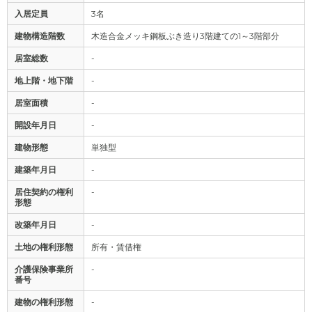
入居定員
3名
建物構造階数
木造合金メッキ鋼板ぶき造り3階建ての1～3階部分
居室総数
-
地上階・地下階
-
居室面積
-
開設年月日
-
建物形態
単独型
建築年月日
-
居住契約の権利
-
形態
改築年月日
-
土地の権利形態
所有・賃借権
介護保険事業所
-
番号
建物の権利形態
-