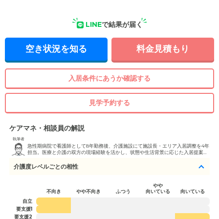
LINE
で結果が届く
空き状況を知る
料金見積もり
入居条件にあうか確認する
見学予約する
ケアマネ・相談員の解説
執筆者
急性期病院で看護師として8年勤務後、介護施設にて施設長・エリア入居調整を4年
担当。医療と介護の双方の現場経験を活かし、状態や生活背景に応じた入居提案・
見学同行を行っている。
介護度レベルごとの相性
やや
不向き
やや不向き
ふつう
向いている
向いている
自立
要支援1
要支援2