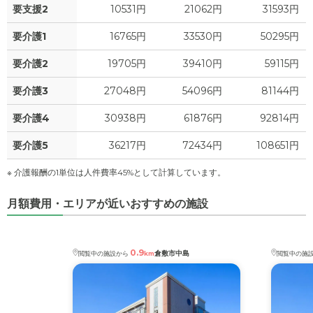
要支援2
10531円
21062円
31593円
要介護1
16765円
33530円
50295円
要介護2
19705円
39410円
59115円
要介護3
27048円
54096円
81144円
要介護4
30938円
61876円
92814円
要介護5
36217円
72434円
108651円
※ 介護報酬の1単位は人件費率45%として計算しています。
月額費用・エリアが近いおすすめの施設
0.9
倉敷市中島
閲覧中の施設から
km
閲覧中の施