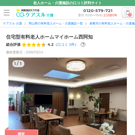
老人ホーム・介護施設の口コミ評判サイト
0120-579-721
掲載施設5万件超
0
受付 10:00〜19:00
土日祝OK
ケアスル 介護
岡山県の有料老人ホーム・介護施設一覧
倉敷市の有料老人ホーム・介護施
住宅型有料老人ホームマイホーム西阿知
総合評価
4.2
（
口コミ
3
件
）
?
最終更新日：2026/03/24
1
/
1
1
/
1
満室