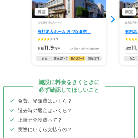
満室
満室
住宅型有料老人ホーム
住宅型有料
有料老人ホーム きづな倉敷Ⅰ
有料老
3.7
11.9
11
月額
万円
月額
(入居金
4
万円
+介護保険料)
自立
要支援1・2
要介護2〜5
認知症可
自立
施設に料金をきくときに
必ず確認してほしいこと
食費、光熱費はいくら？
退去時の返金はいくら？
上乗せ介護費って？
実際にいくら支払うの？