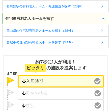
◎ケアスル 介護の3つの特徴
西阿知駅の有料老人ホーム・介護施設を探す（23件）
・経験豊富な入居相談員が完全無料で施設探しをサ
◎ケアスル 介護の3つの特徴
ポート
・経験豊富な入居相談員が完全無料で施設探しをサ
住宅型有料老人ホームを探す
入居相談：
0120-579-721
（無料）
ポート
受付時間：10：00～19：00
入居相談：
0120-579-721
（無料）
岡山県の住宅型有料老人ホームを探す（58件）
受付時間：10：00～19：00
・全国10000件の介護施設情報を掲載
倉敷市の住宅型有料老人ホームを探す（23件）
幅広い選択肢の中から、条件にあった施設を選ぶ
・全国10000件の介護施設情報を掲載
ことができます。
幅広い選択肢の中から、条件にあった施設を選ぶ
ことができます。
・こだわりの条件や医療体制から施設を探せる
約7秒に1人が利用！
たとえば「カラオケ」「麻雀」が楽しめる施設、
・こだわりの条件や医療体制から施設を探せる
ピッタリ
の施設を提案します
「夫婦入居可」の施設、「看取り可」の施設など、
たとえば「カラオケ」「麻雀」が楽しめる施設、
STEP
医療・看護体制から施設を探すこともできます。
「夫婦入居可」の施設、「看取り可」の施設など、
1
医療・看護体制から施設を探すこともできます。
2
3