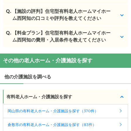
(回答者: 施設担当者,回答日: 2023/12/13)
Q.
ついていません。共用のトイレをご用意しておりま
【施設の評判】住宅型有料老人ホームマイホー
す。
ム西阿知の口コミや評判を教えてください
(回答者: 施設担当者,回答日: 2023/12/13)
Q.
住宅型有料老人ホームマイホーム西阿知を見学した
【料金プラン】住宅型有料老人ホームマイホー
方の口コミを確認できます。
ム西阿知の費用・入居条件を教えてください
住宅型有料老人ホームマイホーム西阿知
の
口コミ
住宅型有料老人ホームマイホーム西阿知
の入居金・
・
ケアマネジャー、施設職員とのアセツメントや介
その他の老人ホーム・介護施設を探す
月額料金は次のとおりです。
護及び介助におけ...
・初期費用が
0
万円
・
設備がきれいです。スタッフの対応が大変良かっ
・月額費用が
10.4
万円
他の介護施設を調べる
たです機械浴がで...
・
担当の方がわかりやすく説明をして下さりまし
住宅型有料老人ホームマイホーム西阿知
の対応可能
た。スタッフの皆さ...
な入居条件は次のとおりです。
有料老人ホーム・介護施設を探す
・要介護度：要介護1、要介護2、要介護3、要介護
施設の雰囲気
4、要介護5
岡山県の有料老人ホーム・介護施設を探す（370件）
住宅型有料老人ホームマイホーム西阿知
のページで
は、1枚の施設写真を見ることができます。
ケアスル 介護では詳細な
料金プラン
をご確認頂けま
倉敷市の有料老人ホーム・介護施設を探す（83件）
す。詳しくは
こちら
。