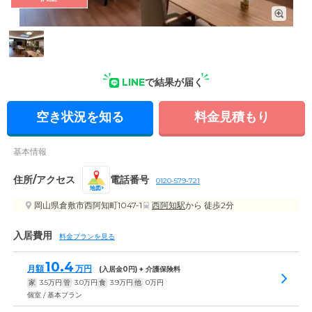
屋内共用部の写真
LINE
で結果が届く
空き状況を知る
料金見積もり
基本情報
住所/アクセス
電話番号
0120-579-721
地図
岡山県倉敷市西阿知町1047-1
西阿知駅
から 徒歩2分
入居費用
料金プランを見る
10.4
月額
万円
(入居金
0
円) + 介護保険料
家
3.5
万円
管
3.0
万円
食
3.9
万円
他
0
万円
個室 / 基本プラン