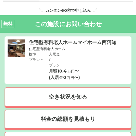
カンタン60秒で申し込み
この施設にお問い合わせ
無料
住宅型有料老人ホームマイホーム西阿知
住宅型有料老人ホーム
標準
入居金
-
プラン
0
プラン
月額
10.4
〜
万円
(入居金
0
〜)
万円
空き状況を知る
料金の総額を見積もり