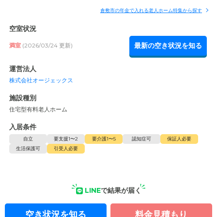
倉敷市の年金で入れる老人ホーム特集から探す
空室状況
最新の空き状況を知る
満室
(2026/03/24 更新)
運営法人
株式会社オージェックス
施設種別
住宅型有料老人ホーム
入居条件
自立
要支援1〜2
要介護1〜5
認知症可
保証人必要
生活保護可
引受人必要
LINE
で結果が届く
空き状況を知る
料金見積もり