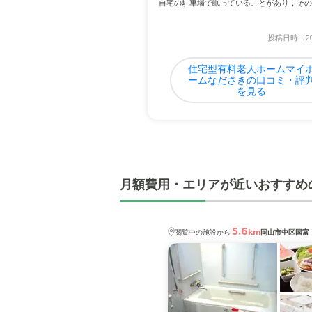
自宅の駐車場で眠っていることがあり，その
させ...
料金費用について
投稿日時：202
妥当だと思います。ただ少
住宅型有料老人ホームマイ
ームなださきの口コミ・評
を見る
月額費用・エリアが近いおすすめ
5.6
km
閲覧中の施設から
岡山市中区国富