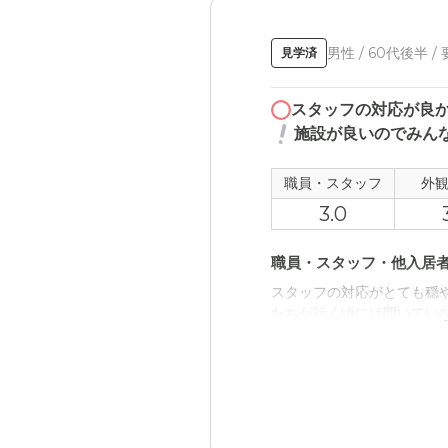
男性 / 60代後半 /
見学済
スタッフの対応が良
施設が良いのでみん
職員・スタッフ
外
3.0
職員・スタッフ・他入居
スタッフの対応がとても穏
たちが行く頃には開いてい
料金費用について
施設が良いのでみんな入り
ぐらい安くなるのでは無い