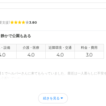
 要支援1
3.80
、静かで公園もある
観・設備
介護・医療
近隣環境・交通
料金・費用
4.0
4.0
4.0
3.0
週１でヘルパーさんに来てもらっていました、最近は一人暮らしに不安
も心配していた。
自分で火を使う必要もないため、何かあったりした場合もすぐに対応し
続きを見る
。また食事の心配もなくなりリハビリやリクレーションもあるので、生