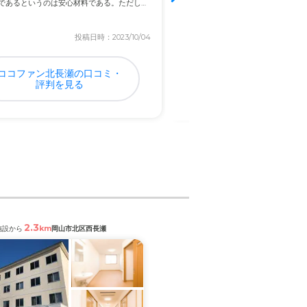
であるというのは安心材料である。ただした
取り戻した。明るくなり、気持ちが
き返っ...
投稿日時：2023/10/04
投稿日
ココファン北長瀬の口コミ・
愛の家 グループホーム
評判を見る
口コミ・評判を見
2.3
0.8
km
km
施設から
岡山市北区西長瀬
閲覧中の施設から
岡山市北区平田