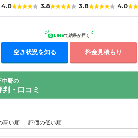
4.0
3.8
3.8
4.0
LINE
で結果が届く
空き状況を知る
料金見積もり
下中野の
評判・口コミ
の高い順
評価の低い順