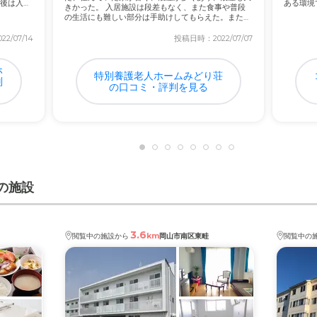
後は入所
ある環境
きかった。 入居施設は段差もなく、また食事や普段
だの...
の生活にも難しい部分は手助けしてもらえた。また、
一人...
2/07/14
投稿日時：2022/07/07
ない年金の方には高いかなと思いますが、値段相当だと思います。
ホ
特別養護老人ホームみどり荘
判
の口コミ・評判を見る
の施設
3.6
km
閲覧中の施設から
岡山市南区東畦
閲覧中の