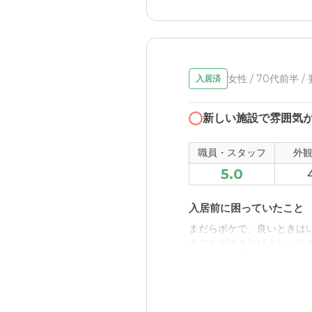
に暮らせる。
SOMPOケア そんぽの
清潔感があり、生活やリハ
ところであることがうかが
女性 / 70代前半 /
入居済
職員・スタッフ・他入居
新しい施設で雰囲気
まだ入居したばかりなので
居者に寄り添ったケアを心
職員・スタッフ
外
されているようです。
5.0
外観・内装・居室・設備
入居前に困っていたこと
外観は古びておらず明るい
す。
まだらボケで、良いときは
ることができればよかった
介護医療サービスについ
入居後どうなったか？
丁寧で誠実な態度で介護し
月１で訪問診療をしていた
夜中に起こされたりするこ