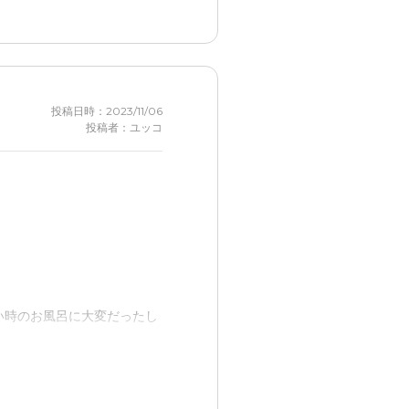
もあり、車があれば大変アク
投稿日時：2023/11/06
投稿者：ユッコ
のところは収まっており、妥
した。
。
い時のお風呂に大変だったし
です。
。洗濯もすべてお願いできて