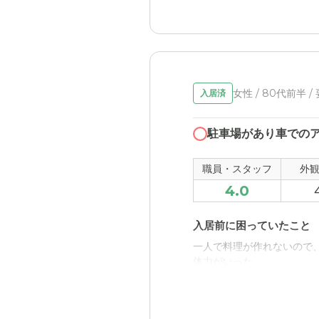
とができました。
近隣環境や交通アクセス
SOMPOケア そんぽの
市内の中心部からさほど離
セスしやすいと思います。
入所が和気あいあいと過ご
料金費用について
職員・スタッフ・他入居
女性 / 80代前半 /
入居済
やはりそれなりの設備や介
入所者が和気あいあいとし
当なレベルなのかなと思っ
駐車場があり車での
外観・内装・居室・設備
まだ新しいので雰囲気がと
職員・スタッフ
外
4.0
介護医療サービスについ
医療については詳しくはわ
入居前に困っていたこと
一人で料理が作れないので
近隣環境や交通アクセス
体力がいった。
まあ自宅から車で３０分ほ
入居後どうなったか？
料金費用について
介護施設の方がすべて、食