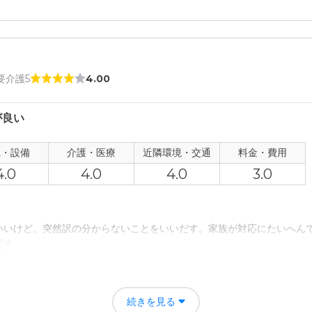
家 下中野の評価
ビリに必要な設備が充実しています。スタッフさんや入居者さんたちの
えます。
 要介護5
4.00
者の雰囲気について
が良い
第一印象とはなりますが、職員さん・スタッフさんの対応は丁寧で明る
掛けられているようです。入居者さんたちも顔つきが明るく、同じ趣味
観・設備
介護・医療
近隣環境・交通
料金・費用
4.0
4.0
4.0
3.0
について
印象を与えます。内装・居室も清潔できれいに整えられており、気持ち
いいけど。突然訳の分からないことをいいだす。家族が対応にたいへん
です。
て
ていただけているようです。またスタッフ教育もしっかりと行われてい
だけますし、提携医院とのコミュニケーションもしっかりと取られてい
がなくなったので、安心して眠ることができるようになりました。留守
続きを見る