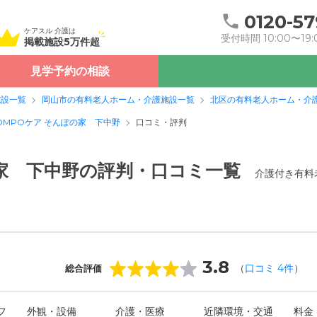
0120-57
ケアスル 介護は
受付時間 10:00〜19:
掲載施設5万件超
見学予約の相談
施設一覧
岡山市の有料老人ホーム・介護施設一覧
北区の有料老人ホーム・介
OMPOケア そんぽの家 下中野
口コミ・評判
の家 下中野の評判・口コミ一覧
介護付き有料
3.8
（
口コミ
4
件
）
総合評価
フ
外観・設備
介護・医療
近隣環境・交通
料金