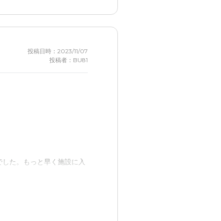
顔つきも明るく、施設がよい
投稿日時：2023/11/07
投稿者：BU81
く受け答えしていただけ、入
同士で楽しんだり明るく生活
よく暮らすことができそうで
でした。もっと早く施設に入
るようです。提携医院からは
るようです。
もできるし、旅行にもいくこ