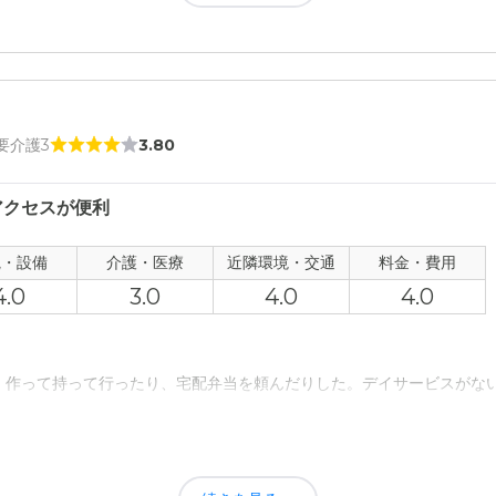
について
家 下中野の評価
れておらず、一方あまり騒がしくなく付近には散歩に出かけられる公園
しているので、施設の対応がいいと感じることができました。
者の雰囲気について
 要介護3
3.80
護を受けるのである程度の費用は必要です。何とか本人の年金範囲に今
ているので、深くはわかりませんが職員さんの対応もよいものと思いま
ております。
アクセスが便利
について
てもいいです。これならあづけて安心だと思いました。外見は大切です
観・設備
介護・医療
近隣環境・交通
料金・費用
4.0
3.0
4.0
4.0
て
からなかったですが、入所者の状況をみればいいかなと思います。
、作って持って行ったり、宅配弁当を頼んだりした。デイサービスがな
について
どなので、十分いいかなと思いました。遠くに行くのはやはりたいへん
事、お風呂をやっていだだき、家族は顔をみせるだけで良くて助かった