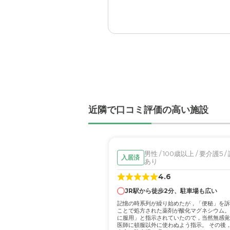
良かった。
介護施設だからしょうがな
SOMPOケア そんぽの
スタッフの皆さんがとても
けなかったのはしょうがな
職員・スタッフ・他入居
皆さん感じ良かった。挨拶
近隣で口コミ評価の高い施設
外観・内装・居室・設備
内装は派手さわないけど、
男性 / 100歳以上 / 要介護5 
入居済
あり
介護医療サービスについ
4.6
看護師さんが夜はいないの
JR駅から徒歩2分、駐車場も広い
記憶の時系列が繰り始めたが，「便秘」を訴
近隣環境や交通アクセス
ことで処方された薬剤が酸化マグネシウム。
に服用」と指示されていたので，当然無感覚
ほぼ車で行ったの、駐車場
医師に頓服以外に使わぬよう指示。 その後