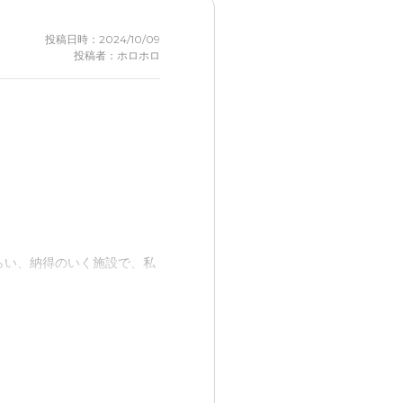
投稿日時：2024/10/09
投稿者：ホロホロ
らい、納得のいく施設で、私
る。もっと田舎にあれば少し