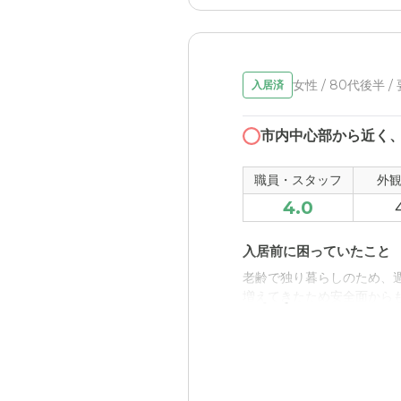
女性 / 80代後半 /
入居済
市内中心部から近く
職員・スタッフ
外
4.0
入居前に困っていたこと
老齢で独り暮らしのため、
増えてきたため安全面から
入居後どうなったか？
やはり常時人の目があるし
て本人に生活してもらえる