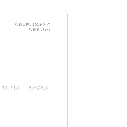
投稿日時：2024/04/11
投稿者：taka
を感じており、また物忘れが
てもらえるしこちらも安心し
活に変化が出て本人が前向き