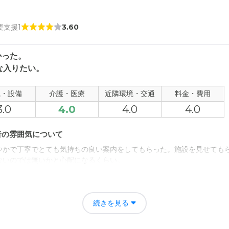
 要支援1
3.60
かった。
な入りたい。
観・設備
介護・医療
近隣環境・交通
料金・費用
3.0
4.0
4.0
4.0
者の雰囲気について
やかで丁寧でとても気持ちの良い案内をしてもらった。施設を見せても
ないのでは無いかと心配になるくらい。
たいのと、料金が高いのが気がかりで、町の中心にあるだけに高く感じ
続きを見る
か。