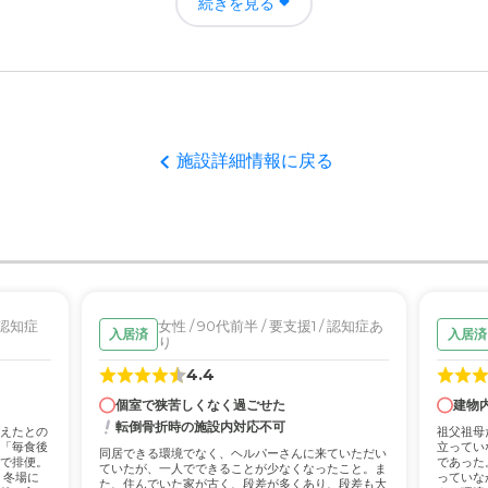
続きを見る
いとはおもいますが、やはりたかいですね。介護貧乏になりそうです。
家 下中野の評価
親切で、料理も美味しそうで母は喜んでいました。ただ残念ですが、介
いと思います。
施設詳細情報に戻る
者の雰囲気について
がきちんとできて良いと思いました。雰囲気は落ち着ける場所だと思い
について
落ち着ける印象だと感じました 。部屋のスペースはちょうどいいと思い
/ 認知症
女性 / 90代前半 / 要支援1 / 認知症あ
入居済
入居済
り
て
4.4
で心配でしたが、介護士さんが良くしてくださり、満足で安心してお任
個室で狭苦しくなく過ごせた
建物
転倒骨折時の施設内対応不可
えたとの
祖父祖母
について
「毎食後
立ってい
同居できる環境でなく、ヘルパーさんに来ていただい
で排便。
であった
があるので困らなかった。近くに飲食店やスーパーがあり、 買い物に困
ていたが、一人でできることが少なくなったこと。ま
，冬場に
っていな
た、住んでいた家が古く、段差が多くあり、段差も大