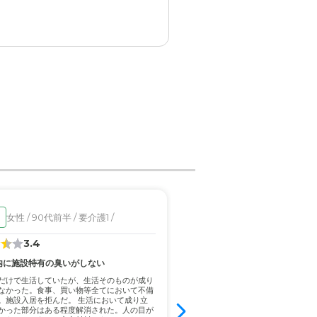
護度が進んで最後まで見て頂
安心して預けました。
ます。
女性 / 90代前半 / 要介護1 /
女性 / 70代前半 / 要支
入居済
3.4
4.8
せしました。優しいです。
内に施設特有の臭いがしない
24時間介護スタッフ常駐で安
だけで生活していたが、生活そのものが成り
おむつをしているが、自分の意思で
なかった。食事、買い物等全てにおいて不備
も多い為家の中が便まみれになって
。施設入居を拒んだ。 生活において成り立
た。硬ければまだいいが、柔らかい
らなかったです。
かった部分はある程度解消された。人の目が
散るのでそれが辛い 母親の体調が良