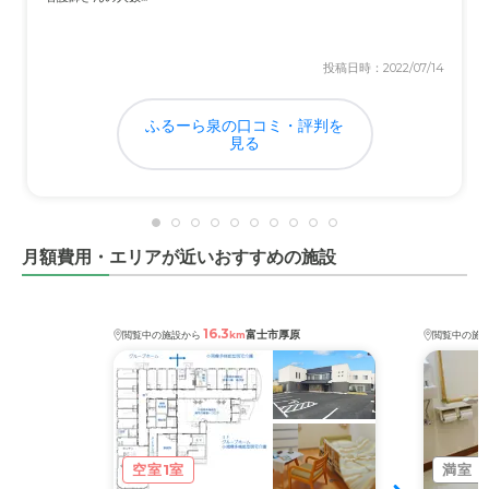
病気や持病、高齢化などに関するお金がちょっと心配で
す。
投稿日時：2022/07/14
ふるーら泉の口コミ・評判を
見る
月額費用・エリアが近いおすすめの施設
16.3
富士市厚原
閲覧中の施設から
km
閲覧中の施
空室1室
満室