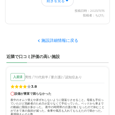
続きを見る
方や、態度がとても自然で、心からケアするという施設の
停めにくいくらいであとは問題ないかな。
考え方に納得しました。
投稿日時：2023/11/15
料金費用について
投稿者：ちびた
外観・内装・居室・設備について
どこの施設もこの程度かなと思います。年金で払えるのは
清潔感があり、日当たりも良く、広すぎず、狭すぎずとい
とても助かるので続けていただければいいです。
う居住空間の設計が気に入りました。またスタッフの動き
やすさも考慮されたフロアスペースだと思いました。
施設詳細情報に戻る
介護医療サービスについて
近隣で口コミ評価の高い施設
入居者一人ひとりに丁寧な治療や が行われ、決して飾る
ことのないスタッフの態度が本物だと思いました。
近隣環境や交通アクセスについて
男性 / 70代前半 / 要介護2 / 認知症あり
入居済
車での移動ですが、市内は渋滞箇所もなく、また自然も多
3.8
く見舞いに行きがてら観光や買い物ができると言う立地条
件がとても気に入りました。
設備が豊富で困らなかった
夜中のオムツ替えや床ずれしないように寝返りさせること。母親も手伝っ
ていたけど高齢者のため力が足りなくて手伝っていた。ベッドから車まで
料金費用について
の動線に階段が多かった。 夜中の時間帯の介護が無くなったので休むこと
ができて体の負担が減った。食事や風呂も入れてもらえたので助かった。
料金的には問題ないと思いました。ただこれから入居者の
看護師さんの人数...