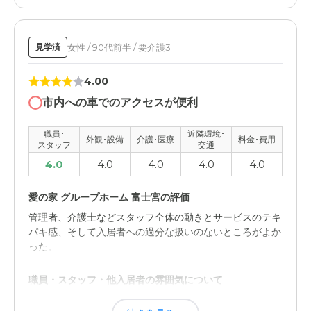
入所させて貰えただけでも満足です。料金もそこまで高く
なく安心して預け続ける事が出来た。
女性 / 90代前半 / 要介護3
見学済
職員・スタッフ・他入居者の雰囲気について
4.00
施設の職員としては普通だと思います。私も医療職なので
思うところは沢山ありますが一般常識はあると思うのでこ
市内への車でのアクセスが便利
の程度であれば。
職員･
近隣環境･
外観･設備
介護･医療
料金･費用
外観・内装・居室・設備について
スタッフ
交通
4.0
4.0
4.0
4.0
4.0
居室は感染対策のため見せて貰えていないのでわからない
ので、特に感想がありません。
愛の家 グループホーム 富士宮の評価
介護医療サービスについて
管理者、介護士などスタッフ全体の動きとサービスのテキ
パキ感、そして入居者への過分な扱いのないところがよか
感染対策のためあまり面会が出来ないのは、そろそろこの
った。
ご時世にはあっていないのかなと思います。
職員・スタッフ・他入居者の雰囲気について
近隣環境や交通アクセスについて
スタッフ全体が入居者を過分に年寄り扱いしない口の聞き
くるまをつかえば特に不便はないので普通です。駐車場が