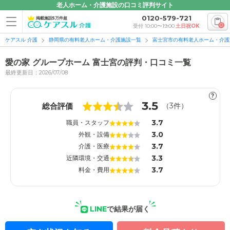
老人ホーム・介護施設の口コミ評判サイト
0120-579-721
掲載施設5万件超
0
受付 10:00〜19:00
土日祝OK
ケアスル 介護
静岡県の有料老人ホーム・介護施設一覧
富士宮市の有料老人ホーム・介護
愛の家 グループホーム 富士宮の評判・口コミ一覧
最終更新日：2026/07/08
?
1
1
3.5
総合評価
（
3
件）
3.7
職員・スタッフ
3.0
外観・設備
3.7
介護・医療
3.3
近隣環境・交通
3.7
料金・費用
LINE
で結果が届く