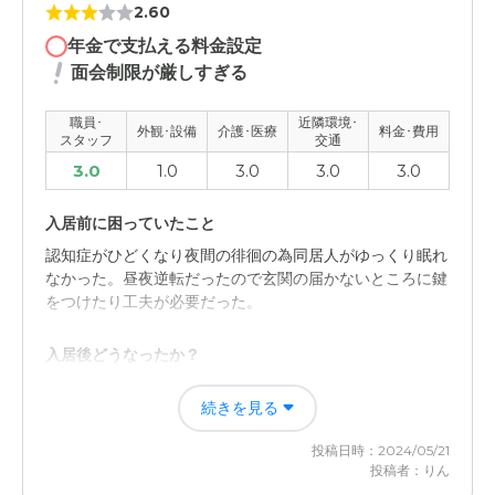
2.60
年金で支払える料金設定
面会制限が厳しすぎる
職員･
近隣環境･
外観･設備
介護･医療
料金･費用
スタッフ
交通
3.0
1.0
3.0
3.0
3.0
入居前に困っていたこと
認知症がひどくなり夜間の徘徊の為同居人がゆっくり眠れ
なかった。昼夜逆転だったので玄関の届かないところに鍵
をつけたり工夫が必要だった。
入居後どうなったか？
ゆっくり眠れるようになった。安心して出掛けることもで
続きを見る
きるようになり、行方不明になる心配もなくなった。 介
護のために出掛けることが出来なかったが自由になった。
投稿日時：2024/05/21
投稿者：りん
愛の家 グループホーム 富士宮の評価