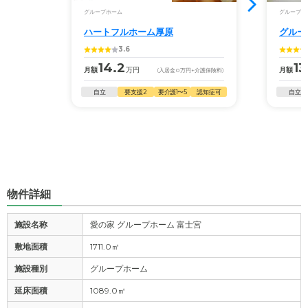
グループホーム
グループホ
ハートフルホーム厚原
グルー
3.6
14.2
13
月額
万円
月額
(入居金
0
万円
+介護保険料)
自立
要支援2
要介護1〜5
認知症可
自立
物件詳細
施設名称
愛の家 グループホーム 富士宮
敷地面積
1711.0㎡
施設種別
グループホーム
延床面積
1089.0㎡