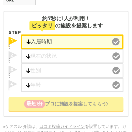
URL
約7秒に1人が利用！
ピッタリ
の施設を提案します
STEP
1
2
3
4
最短1分
プロに施設を提案してもらう
※ケアスル 介護は、
口コミ投稿ガイドライン
を設置しています。ガ