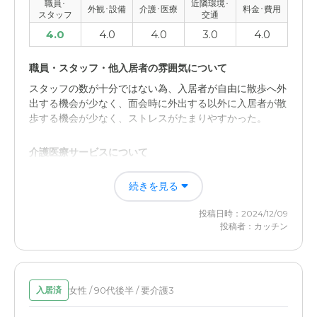
職員･
近隣環境･
外観･設備
介護･医療
料金･費用
スタッフ
交通
4.0
4.0
4.0
3.0
4.0
職員・スタッフ・他入居者の雰囲気について
スタッフの数が十分ではない為、入居者が自由に散歩へ外
出する機会が少なく、面会時に外出する以外に入居者が散
歩する機会が少なく、ストレスがたまりやすかった。
介護医療サービスについて
施設が新しく、スタッフも親切で、料金も通常より安価に
続きを見る
設定されており良かった。また、提携している病院も近
く、いざというときに的確に対応してもらえた。
投稿日時：2024/12/09
投稿者：カッチン
女性 / 90代後半 / 要介護3
入居済