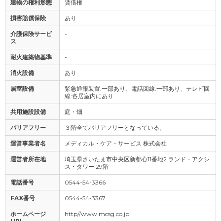
建物の権利形態
賃借権
損害賠償保険
あり
介護保険サービ
-
ス
耐火建築物基準
-
消火設備
あり
居室設備
緊急通報装置:一部あり、電話回線:一部あり、テレビ回
線:各居室内にあり
共用施設設備
庭・畑
バリアフリー
３階全てバリアフリーとなっている。
運営事業者名
メディカル・ケア・サービス 株式会社
運営者所在地
埼玉県さいたま市中央区新都心11番地2 ランド・アクシ
ス・タワー 29階
電話番号
0544-54-3366
FAX番号
0544-54-3367
ホームページ
http//www.mcsg.co.jp