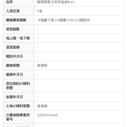
住所
静岡県富士宮市佐折840
入居定員
3名
建物構造階数
３階建て造り3階建ての1,2,3階部分
居室総数
-
地上階・地下階
-
居室面積
-
開設年月日
-
建物形態
単独型
建築年月日
-
居住契約の権利
-
形態
改築年月日
-
土地の権利形態
賃借権
介護保険事業所
2292100043
番号