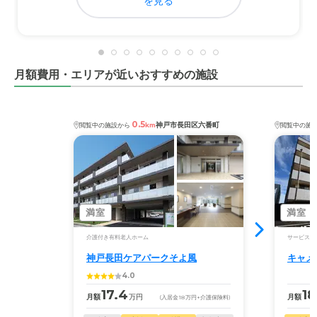
景観を大切につくられた施設であるため、交通機関を利用
を見る
してのアクセスとなるが、特に問題はない。
料金費用について
料金については担当してくれていたケアマネージャーがい
月額費用・エリアが近いおすすめの施設
ろいろと考えてやってくれたので本当に助かっている。
0.5
神戸市長田区六番町
閲覧中の施設から
km
閲覧中の施
満室
満室
介護付き有料老人ホーム
サービス付
神戸長田ケアパークそよ風
キャメ
4.0
17.4
18
月額
万円
月額
(入居金
18
万円
+介護保険料)