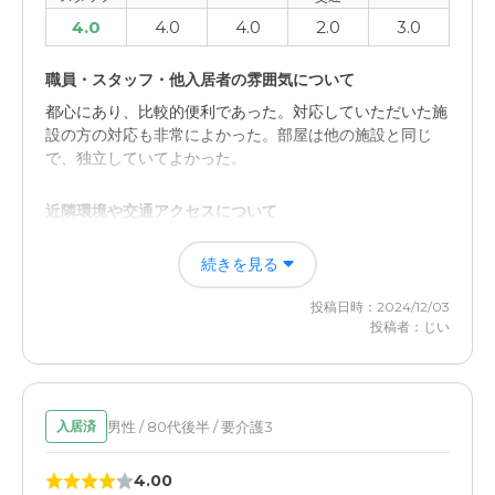
4.0
4.0
4.0
2.0
3.0
職員・スタッフ・他入居者の雰囲気について
都心にあり、比較的便利であった。対応していただいた施
設の方の対応も非常によかった。部屋は他の施設と同じ
で、独立していてよかった。
近隣環境や交通アクセスについて
都心で便利で良かったが、新長田に比べて飲食店、スーパ
続きを見る
ーなど日常に必要な店が近くに少なかった。また、JRの
駅からは遠く、遠方からの訪問には不便。
投稿日時：2024/12/03
投稿者：じい
男性 / 80代後半 / 要介護3
入居済
4.00