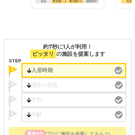
自立
要支援1・2
要介護1〜5
認知症可
自立
約7秒に1人が利用！
ピッタリ
の施設を提案します
STEP
1
2
3
4
最短1分
プロに施設を提案してもらう