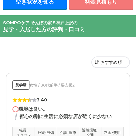
空き状況を知る
料金見積もり
SOMPOケア そんぽの家Ｓ神戸上沢の
見学・入居した方の評判・口コミ
女性 / 80代前半 / 要支援2
見学済
3.40
環境は良い。
都心の割に生活に必須な店が近くに少ない
職員･
近隣環境･
外観･設備
介護･医療
料金･費用
スタッフ
交通