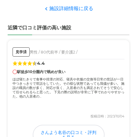
るまでの心遣いとサービス精神。
施設詳細情報に戻る
職員・スタッフ・他入居者の雰囲気について
近隣で口コミ評価の高い施設
ほかの入居者のみなさんは定期的に送られてくる施設だよ
りで拝見する程度なので詳しくはわからないが、施設職員
や介護スタッフについては良い人ばかりだと思う。
男性 / 80代前半 / 要介護2 /
見学済
外観・内装・居室・設備について
4.4
終の棲家として周囲の環境や施設の外観や内装、居室や設
備にいたるまで申し分のないものが用意されていて印象は
駅徒歩10分圏内で眺めが良い
非常に満足している。
ほぼ寝たきりで食事や排泄の対応、寝具や衣服の交換等日常の世話が一日
中つきっきりで世話をしていた。その様な状態であっても我儘が多い。 施
設の職員の数が多く、対応が良く、入居者の方も満足されてそうで安心し
介護医療サービスについて
て任せられるらと思った。 下見の際の説明が非常に丁寧でわかりやすかっ
た。他の入居者の...
在宅で介護していた時とは違って、やはり何かあった時に
すぐにかかりつけの医者による医療が受けられるというの
は心強い。
投稿日時：2023/10/04
近隣環境や交通アクセスについて
さんよう名谷の口コミ・評判