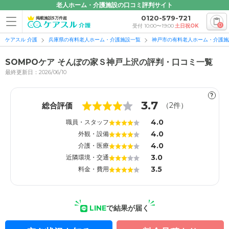
老人ホーム・介護施設の口コミ評判サイト
0120-579-721
掲載施設5万件超
0
受付 10:00〜19:00
土日祝OK
ケアスル 介護
兵庫県の有料老人ホーム・介護施設一覧
神戸市の有料老人ホーム・介護施
SOMPOケア そんぽの家Ｓ神戸上沢の評判・口コミ一覧
最終更新日：2026/06/10
?
1
1
3.7
総合評価
（
2
件）
4.0
職員・スタッフ
4.0
外観・設備
4.0
介護・医療
3.0
近隣環境・交通
3.5
料金・費用
LINE
で結果が届く