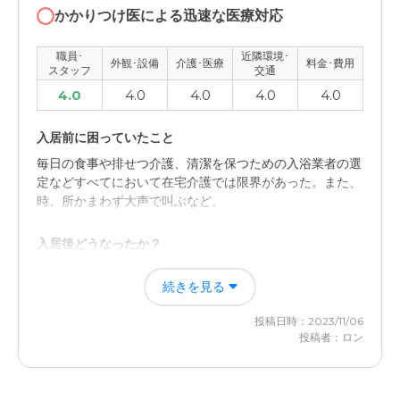
かかりつけ医による迅速な医療対応
職員･
近隣環境･
外観･設備
介護･医療
料金･費用
スタッフ
交通
4.0
4.0
4.0
4.0
4.0
入居前に困っていたこと
毎日の食事や排せつ介護、清潔を保つための入浴業者の選
定などすべてにおいて在宅介護では限界があった。また、
時、所かまわず大声で叫ぶなど。
入居後どうなったか？
いままで素人が在宅介護でおこなっていたことが、プロに
続きを見る
お願いすることによって困難だったことのほとんどが軽減
されて本当に助かっている。
投稿日時：2023/11/06
投稿者：ロン
SOMPOケア そんぽの家Ｓ神戸上沢の評価
まずは、なにかあったときにすぐに駆け付けることができ
るアクセスの良さや、施設スタッフの皆さんの細部にわた