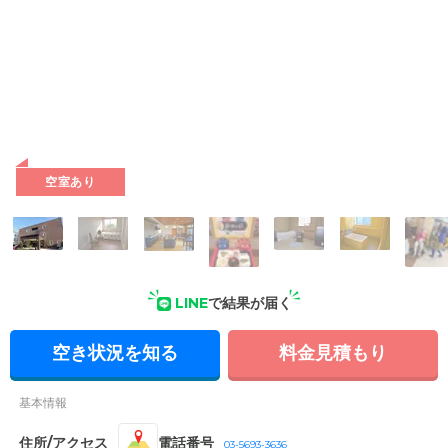
1
/
8
空室あり
外観: ブラウンを基調とした落ち着きのある外観。診療所や薬
LINE
で結果が届く
局、整骨マッサージ院を併設した住宅型有料老人ホームです。
空き状況を知る
料金見積もり
基本情報
住所/アクセス
電話番号
03-5693-3636