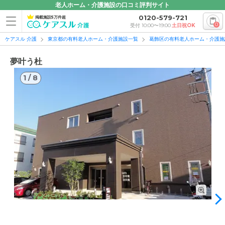
老人ホーム・介護施設の口コミ評判サイト
0120-579-721
掲載施設5万件超
0
受付 10:00〜19:00
土日祝OK
ケアスル 介護
東京都の有料老人ホーム・介護施設一覧
葛飾区の有料老人ホーム・介護施
夢叶う杜
1
/
8