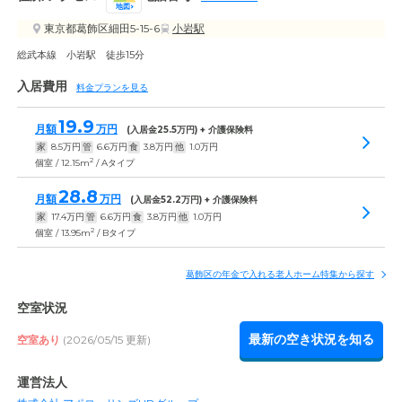
地図
東京都葛飾区細田5-15-6
小岩駅
総武本線 小岩駅 徒歩15分
入居費用
料金プランを見る
19.9
月額
万円
(入居金
25.5
万円) + 介護保険料
家
8.5
万円
管
6.6
万円
食
3.8
万円
他
1.0
万円
2
個室 / 12.15m
/ Aタイプ
28.8
月額
万円
(入居金
52.2
万円) + 介護保険料
家
17.4
万円
管
6.6
万円
食
3.8
万円
他
1.0
万円
2
個室 / 13.95m
/ Bタイプ
葛飾区の年金で入れる老人ホーム特集から探す
空室状況
最新の空き状況を知る
空室あり
(2026/05/15 更新)
運営法人