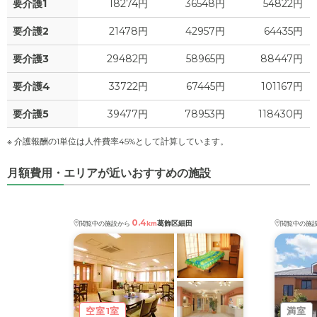
要介護1
18274円
36548円
54822円
-
介護保険料
万円
0
上乗せ介護費
?
万円
要介護2
21478円
42957円
64435円
0
要介護3
29482円
58965円
88447円
その他
万円
要介護4
33722円
67445円
101167円
-
介護保険料
万円
要介護5
39477円
78953円
118430円
※ 介護報酬の1単位は人件費率45%として計算しています。
月額費用・エリアが近いおすすめの施設
0.4
葛飾区細田
閲覧中の施設から
km
閲覧中の施
空室1室
満室