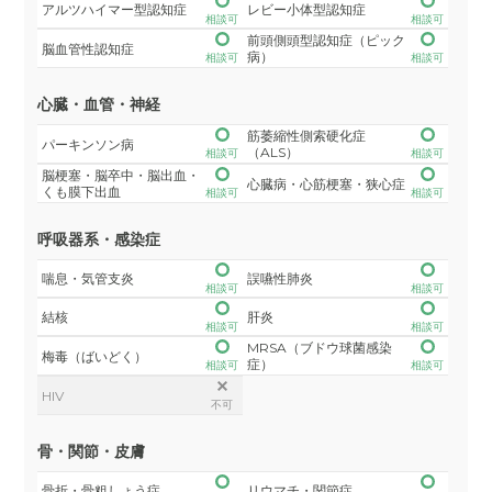
アルツハイマー型認知症
レビー小体型認知症
相談可
相談可
前頭側頭型認知症（ピック
脳血管性認知症
病）
相談可
相談可
心臓・血管・神経
筋萎縮性側索硬化症
パーキンソン病
（ALS）
相談可
相談可
脳梗塞・脳卒中・脳出血・
心臓病・心筋梗塞・狭心症
くも膜下出血
相談可
相談可
呼吸器系・感染症
喘息・気管支炎
誤嚥性肺炎
相談可
相談可
結核
肝炎
相談可
相談可
MRSA（ブドウ球菌感染
梅毒（ばいどく）
症）
相談可
相談可
HIV
不可
骨・関節・皮膚
骨折・骨粗しょう症
リウマチ・関節症