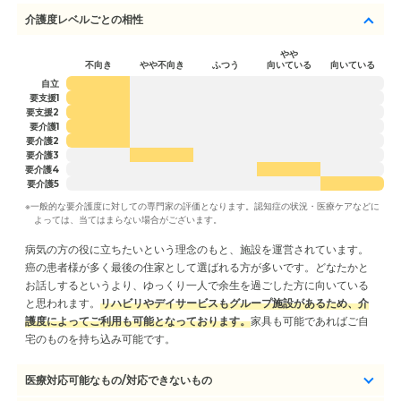
業所との連携業務を実施。 その他にも住環境コーディネーター2級取得。在宅調整
等にも関与。
介護度レベルごとの相性
やや
不向き
やや不向き
ふつう
向いている
向いている
自立
要支援1
要支援2
要介護1
要介護2
要介護3
要介護4
要介護5
※一般的な要介護度に対しての専門家の評価となります。認知症の状況・医療ケアなどに
よっては、当てはまらない場合がございます。
病気の方の役に立ちたいという理念のもと、施設を運営されています。
癌の患者様が多く最後の住家として選ばれる方が多いです。どなたかと
お話しするというより、ゆっくり一人で余生を過ごした方に向いている
と思われます。
リハビリやデイサービスもグループ施設があるため、介
護度によってご利用も可能となっております。
家具も可能であればご自
宅のものを持ち込み可能です。
医療対応可能なもの/対応できないもの