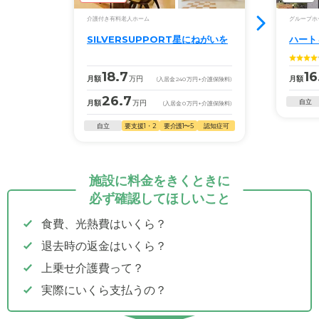
介護付き有料老人ホーム
グループホ
SILVERSUPPORT星にねがいを
ハート
18.7
16
月額
万円
月額
(入居金
240
万円
+介護保険料)
26.7
自立
月額
万円
(入居金
0
万円
+介護保険料)
自立
要支援1・2
要介護1〜5
認知症可
施設に料金をきくときに
必ず確認してほしいこと
食費、光熱費はいくら？
退去時の返金はいくら？
上乗せ介護費って？
実際にいくら支払うの？