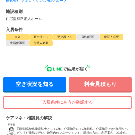
株式会社 アポロ・サンズHDグループ
施設種別
住宅型有料老人ホーム
入居条件
自立
要支援1・2
要介護1〜5
認知症可
保証人必要
生活保護可
引受人必要
LINE
で結果が届く
空き状況を知る
料金見積もり
入居条件にあうか確認する
ケアマネ・相談員の解説
執筆者
回復期病棟作業療法士として6年、介護施設にて6年勤務。介護施設では4年間リハ
ビリ主任業務を行い、施設内のマネージメント、新規の方のご利用案内、地域他事