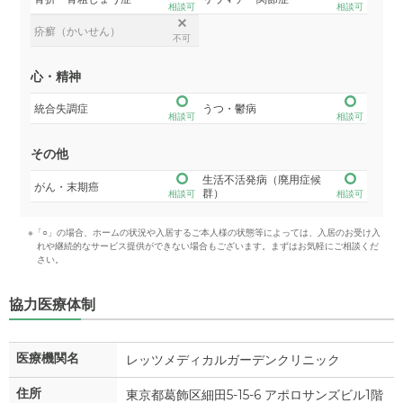
相談可
相談可
疥癬（かいせん）
不可
心・精神
統合失調症
うつ・鬱病
相談可
相談可
その他
生活不活発病（廃用症候
がん・末期癌
群）
相談可
相談可
※「○」の場合、ホームの状況や入居するご本人様の状態等によっては、入居のお受け入
れや継続的なサービス提供ができない場合もございます。まずはお気軽にご相談くだ
さい。
協力医療体制
医療機関名
レッツメディカルガーデンクリニック
住所
東京都葛飾区細田5-15-6 アポロサンズビル1階