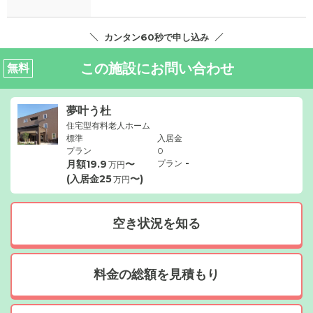
カンタン60秒で申し込み
この施設にお問い合わせ
無料
夢叶う杜
住宅型有料老人ホーム
標準
入居金
プラン
0
-
月額
19.9
〜
プラン
万円
(入居金
25
〜)
万円
空き状況を知る
料金の総額を見積もり