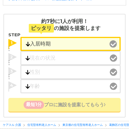
・全国10000件の介護施設情報を掲載
幅広い選択肢の中から、条件にあった施設を選ぶ
ことができます。
約7秒に1人が利用！
ピッタリ
の施設を提案します
・こだわりの条件や医療体制から施設を探せる
STEP
たとえば「カラオケ」「麻雀」が楽しめる施設、
1
「夫婦入居可」の施設、「看取り可」の施設など、
医療・看護体制から施設を探すこともできます。
2
3
4
最短1分
プロに施設を提案してもらう
ケアスル 介護
住宅型有料老人ホーム
東京都の住宅型有料老人ホーム
葛飾区の住宅