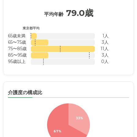
79.0歳
平均年齢
東京都平均
65歳未満
1人
65〜75歳
3人
75〜85歳
11人
85〜95歳
3人
95歳以上
0人
介護度の構成比
33%
67%