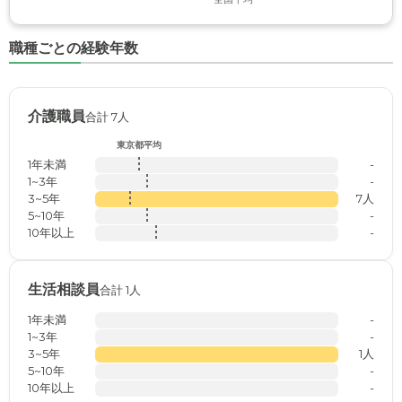
職種ごとの経験年数
介護職員
合計 7人
東京都平均
1年未満
-
1~3年
-
3~5年
7人
5~10年
-
10年以上
-
生活相談員
合計 1人
1年未満
-
1~3年
-
3~5年
1人
5~10年
-
10年以上
-