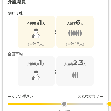
介護職員
夢叶う杜
1
6
介護職員
人
入居者
人
:
（合計 3人）
（合計 18人）
全国平均
1
2.3
介護職員
人
入居者
人
:
← ケアが手厚い
元気な方向け →
全国平均