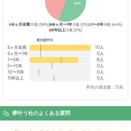
56%
6ヶ月未満
10名 (56%)
6ヶ月〜1年
0名 (0%)
1〜5年
8名 (44%)
5年以上
0名 (0%)
東京都平均
6ヶ月未満
10人
6ヶ月〜1年
0人
1〜5年
8人
5〜10年
0人
10〜15年
0人
15年以上
0人
昨年の退去数：13名
夢叶う杜のよくある質問