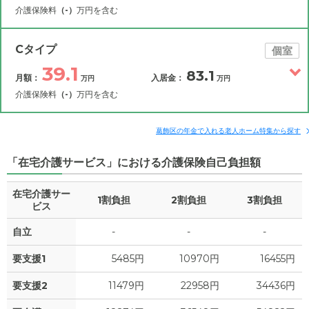
介護保険料
（-）
万円を含む
その他費用
月額費用
入居金
補足情報
Cタイプ
個室
39.1
83.1
月額：
入居金：
万円
万円
28.8
月額費用
?
万円
介護保険料
（-）
万円を含む
17.4
その他費用
家賃
月額費用
入居金
万円
補足情報
葛飾区の年金で入れる老人ホーム特集から探す
6.6
管理費
?
万円
「在宅介護サービス」における介護保険自己負担額
39.1
月額費用
?
万円
3.8
食費
?
万円
在宅介護サー
1割負担
2割負担
3割負担
27.7
家賃
ビス
万円
1
水道・光熱費
万円
自立
-
-
-
6.6
管理費
?
万円
0
上乗せ介護費
?
万円
要支援1
5485円
10970円
16455円
3.8
食費
?
万円
0
その他
要支援2
11479円
22958円
34436円
万円
1
水道・光熱費
万円