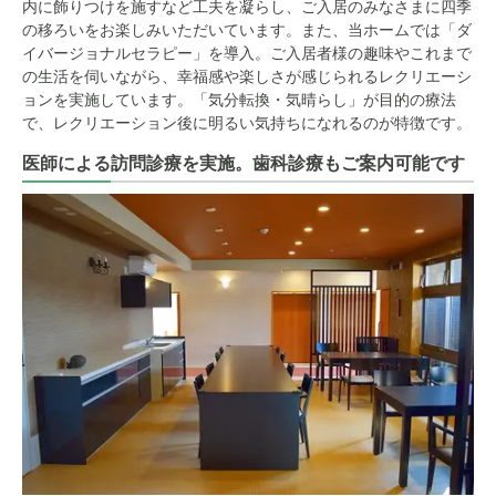
内に飾りつけを施すなど工夫を凝らし、ご入居のみなさまに四季
の移ろいをお楽しみいただいています。また、当ホームでは「ダ
イバージョナルセラピー」を導入。ご入居者様の趣味やこれまで
の生活を伺いながら、幸福感や楽しさが感じられるレクリエーシ
ョンを実施しています。「気分転換・気晴らし」が目的の療法
で、レクリエーション後に明るい気持ちになれるのが特徴です。
医師による訪問診療を実施。歯科診療もご案内可能です