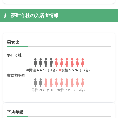
夢叶う杜の入居者情報
男女比
夢叶う杜
44%
56%
男性
（8名）
女性
（10名）
東京都平均
男性 21%（9名）
女性 79%（33名）
平均年齢