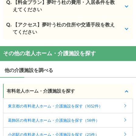
Q.
【料金プラン】夢叶う杜の費用・入居条件を教
えてください
Q.
夢叶う杜
【アクセス】夢叶う杜の住所や交通手段を教え
の入居金・月額料金は次のとおりです。
・初期費用が
てください
25.5
〜
83.1
万円
・月額費用が
19.9
〜
39.1
万円
夢叶う杜
の
交通アクセス
夢叶う杜
の対応可能な入居条件は次のとおりです。
その他の老人ホーム・介護施設を探す
・
住所：
東京都
葛飾区
細田5-15-6
・要介護度：自立、要支援1、要支援2、要介護1、要
・
最寄り駅：
介護2、要介護3、要介護4、要介護5
他の介護施設を調べる
夢叶う杜
の
交通アクセス
ケアスル 介護では詳細な
料金プラン
をご確認頂けま
・総武本線 小岩駅 徒歩15分
す。詳しくは
こちら
。
有料老人ホーム・介護施設を探す
◎ケアスル 介護の3つの特徴
東京都の有料老人ホーム・介護施設を探す（1652件）
・経験豊富な入居相談員が完全無料で施設探しをサ
ポート
葛飾区の有料老人ホーム・介護施設を探す（58件）
入居相談：
0120-579-721
（無料）
受付時間：10：00～19：00
小岩駅の有料老人ホーム・介護施設を探す（25件）