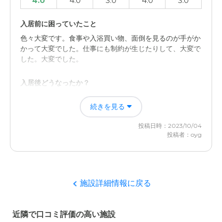
4.0
4.0
3.0
4.0
3.0
入居前に困っていたこと
色々大変です。食事や入浴買い物、面倒を見るのが手がか
かって大変でした。仕事にも制約が生じたりして、大変で
した。大変でした。
入居後どうなったか？
仕事の制約が減り、時間に余裕ができたこと。また、安心
続きを見る
して任せられたこと。とにかく、大変助かりました。施設
に入れなかったらと思うと。。。。
投稿日時：2023/10/04
投稿者：oyg
愛の家 グループホーム 習志野奏の杜の評価
立地が良く、スタッフの対応がとても丁寧でした。とても
助かりました、はい。とても感謝しています。
施設詳細情報に戻る
職員・スタッフ・他入居者の雰囲気について
とにかく親切丁寧で、細かなところまで気配りができてお
近隣で口コミ評価の高い施設
り、親族への説明もしっかりしていました、助かりまし