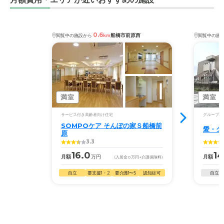
0.6
船橋市前原西
閲覧中の施設から
km
閲覧中の施
満室
満室
サービス付き高齢者向け住宅
グループホ
SOMPOケア そんぽの家Ｓ船橋前
愛・グ
原
3.3
16.0
14
月額
万円
月額
(入居金
0
万円
+介護保険料)
自立
要支援1・2
要介護1〜5
認知症可
自立