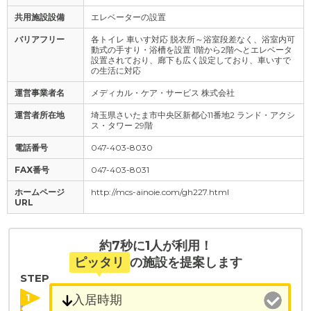
共用施設設備
エレベーターの設置
バリアフリー
各トイレ 車いす対応 脱衣所～浴室段差なく、浴室内可
動式の手すり・浴槽を設置 1階から2階へとエレベータ
設置されており、廊下も広く設定しており、車いすで
の生活に対応
運営事業者名
メディカル・ケア・サービス 株式会社
運営者所在地
埼玉県さいたま市中央区新都心11番地2 ランド・アクシ
ス・タワー 29階
電話番号
047-403-8030
FAX番号
047-403-8031
ホームページ
http://mcs-ainoie.com/gh227.html
URL
約7秒に1人が利用！
ピッタリ
の施設を提案します
STEP
1