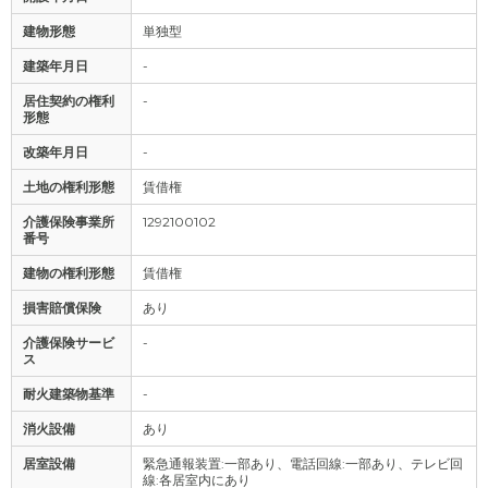
建物形態
単独型
建築年月日
-
居住契約の権利
-
形態
改築年月日
-
土地の権利形態
賃借権
介護保険事業所
1292100102
番号
建物の権利形態
賃借権
損害賠償保険
あり
介護保険サービ
-
ス
耐火建築物基準
-
消火設備
あり
居室設備
緊急通報装置:一部あり、電話回線:一部あり、テレビ回
線:各居室内にあり