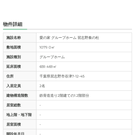
物件詳細
施設名称
愛の家 グループホーム 習志野奏の杜
敷地面積
1079.0㎡
施設種別
グループホーム
延床面積
659.469㎡
住所
千葉県習志野市谷津7-12-45
入居定員
2名
建物構造階数
鉄骨造造り2階建ての1.2階部分
居室総数
-
地上階・地下階
-
居室面積
-
開設年月日
-