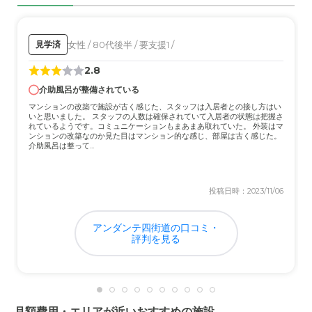
た。
外観・内装・居室・設備について
女性 / 80代後半 / 要支援1 /
見学済
清潔感があり、過ごしやすいと感じました。安心して任せ
2.8
られると思っています。はい。
介助風呂が整備されている
介護医療サービスについて
マンションの改築で施設が古く感じた、スタッフは入居者との接し方はい
いと思いました。 スタッフの人数は確保されていて入居者の状態は把握さ
必要なことはしっかりとこなしてくれていたかとおもって
れているようです。コミュニケーションもまあまあ取れていた。 外装はマ
ンションの改築なのか見た目はマンション的な感じ、部屋は古く感じた。
います大変助かりました。ありがたいです
介助風呂は整って...
近隣環境や交通アクセスについて
投稿日時：2023/11/06
駅そばで、通うのが楽で助かりました 。駅から近いの
は、こちらも大変助かります。。
アンダンテ四街道の口コミ・
評判を見る
料金費用について
相場通りだと思います。それなりの負担ではありますが、
サービスの内容を考えると妥当かと思います
月額費用・エリアが近いおすすめの施設