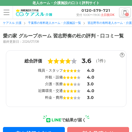
老人ホーム・介護施設の口コミ評判サイト
0120-579-721
掲載施設5万件超
0
受付 10:00〜19:00
土日祝OK
ケアスル 介護
千葉県の有料老人ホーム・介護施設一覧
習志野市の有料老人ホーム・介護
愛の家 グループホーム 習志野奏の杜の評判・口コミ一覧
最終更新日：2026/07/08
?
1
1
3.6
総合評価
（
1
件）
4.0
職員・スタッフ
4.0
外観・設備
3.0
介護・医療
4.0
近隣環境・交通
3.0
料金・費用
LINE
で結果が届く