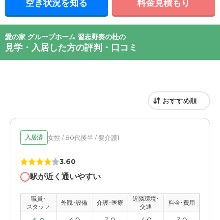
空き状況を知る
料金見積もり
愛の家 グループホーム 習志野奏の杜の
見学・入居した方の評判・口コミ
女性 / 80代後半 / 要介護1
入居済
3.60
駅が近く通いやすい
職員･
近隣環境･
外観･設備
介護･医療
料金･費用
スタッフ
交通