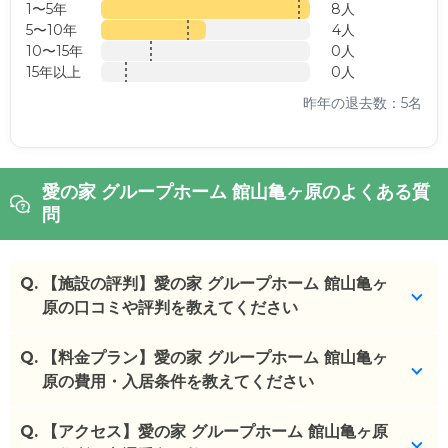
1〜5年
8人
5〜10年
4人
10〜15年
0人
15年以上
0人
昨年の退去数：5名
愛の家 グループホーム 館山亀ヶ原のよくある質
問
Q.
【施設の評判】愛の家 グループホーム 館山亀ヶ
原の口コミや評判を教えてください
Q.
愛の家 グループホーム 館山亀ヶ原を見学した方の口
【料金プラン】愛の家 グループホーム 館山亀ヶ
コミを確認できます。
原の費用・入居条件を教えてください
愛の家 グループホーム 館山亀ヶ原
の
口コミ
Q.
愛の家 グループホーム 館山亀ヶ原
【アクセス】愛の家 グループホーム 館山亀ヶ原
の入居金・月額
・
自宅のいえからのアクセスや交通の便利などの面