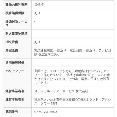
建物の権利形態
賃借権
損害賠償保険
あり
介護保険サービ
-
ス
耐火建築物基準
-
消火設備
あり
居室設備
緊急通報装置:一部あり、電話回線:一部あり、テレビ回
線:各居室内にあり
共用施設設備
-
バリアフリー
玄関には、スロープがあり、建物内はすべてバリアフ
リーに作られている。 浴槽は麻痺等に応じ、左右に動
かせる様になっており、その為、両側に手すりが設置
してある。
運営事業者名
メディカル・ケア・サービス 株式会社
運営者所在地
埼玉県さいたま市中央区新都心11番地2 ランド・アクシ
ス・タワー 29階
電話番号
0470-20-6950