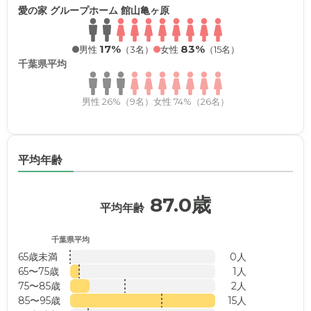
愛の家 グループホーム 館山亀ヶ原
17%
83%
男性
（3名）
女性
（15名）
千葉県平均
男性 26%（9名）
女性 74%（26名）
平均年齢
87.0歳
平均年齢
千葉県平均
65歳未満
0人
65〜75歳
1人
75〜85歳
2人
85〜95歳
15人