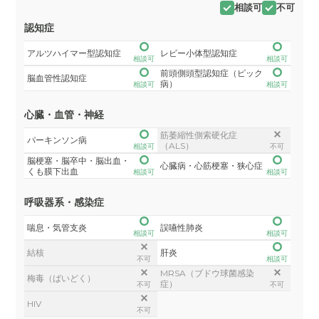
相談可
不可
認知症
アルツハイマー型認知症
レビー小体型認知症
相談可
相談可
前頭側頭型認知症（ピック
脳血管性認知症
病）
相談可
相談可
心臓・血管・神経
筋萎縮性側索硬化症
パーキンソン病
（ALS）
相談可
不可
脳梗塞・脳卒中・脳出血・
心臓病・心筋梗塞・狭心症
くも膜下出血
相談可
相談可
呼吸器系・感染症
喘息・気管支炎
誤嚥性肺炎
相談可
相談可
結核
肝炎
不可
相談可
MRSA（ブドウ球菌感染
梅毒（ばいどく）
症）
不可
不可
HIV
不可