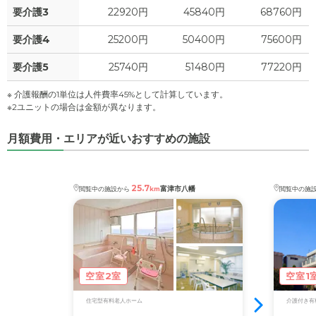
要介護3
22920円
45840円
68760円
要介護4
25200円
50400円
75600円
要介護5
25740円
51480円
77220円
※ 介護報酬の1単位は人件費率45%として計算しています。
※2ユニットの場合は金額が異なります。
月額費用・エリアが近いおすすめの施設
25.7
富津市八幡
閲覧中の施設から
km
閲覧中の施
空室2室
空室1
住宅型有料老人ホーム
介護付き有