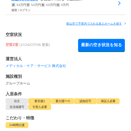
家
5.5
万円
管
5.0
万円
食
5.0
万円
他
0
万円
個室 / Aプラン
館山市で予算内で入れる老人ホームを探す
空室状況
最新の空き状況を知る
空室2室
(2026/07/08 更新)
運営法人
メディカル・ケア・サービス 株式会社
施設種別
グループホーム
入居条件
自立
要支援2
要介護1〜5
認知症可
保証人必要
生活保護可
引受人必要
こだわり・特徴
24時間介護