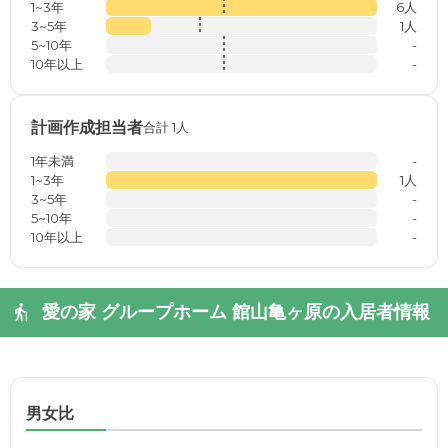
1~3年
6人
3~5年
1人
5~10年
-
10年以上
-
計画作成担当者
合計 1人
1年未満
-
1~3年
1人
3~5年
-
5~10年
-
10年以上
-
愛の家 グループホーム 館山亀ヶ原の入居者情報
男女比