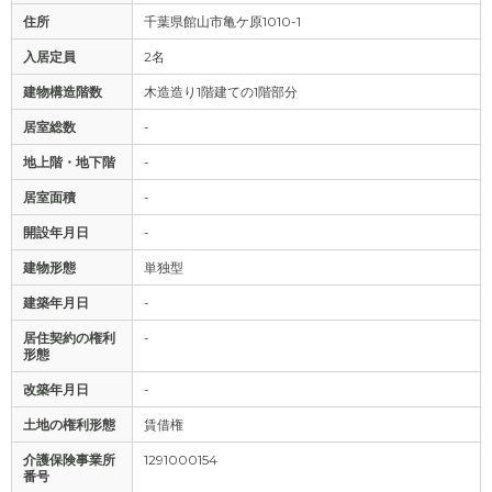
住所
千葉県館山市亀ケ原1010-1
入居定員
2名
建物構造階数
木造造り1階建ての1階部分
居室総数
-
地上階・地下階
-
居室面積
-
開設年月日
-
建物形態
単独型
建築年月日
-
居住契約の権利
-
形態
改築年月日
-
土地の権利形態
賃借権
介護保険事業所
1291000154
番号