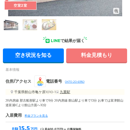
空室2室
外観: 当ホームは全館バリアフリー仕様です。エントランスに
はスロープがあり、車いすの方も快適にお過ごしいただけま
す。
LINE
で結果が届く
空き状況を知る
料金見積もり
基本情報
住所/アクセス
電話番号
0470-20-6950
地図
千葉県館山市亀ケ原1010-1
九重駅
JR内房線 那古船形駅より車で9分 JR内房線 館山駅より車で13分 お車では富津館山
道富浦ICより館山方面へ10分
入居費用
料金プランを見る
15.5
月額
万円
(入居金
10.0
万円) + 介護保険料