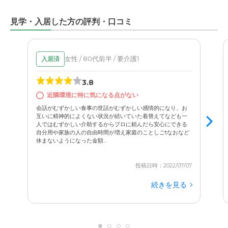
見学・入居した方の評判・口コミ
女性 / 80代前半 / 要介護1
入居済
3.8
近隣環境に特に気になる点がない
会話がむずかしい食事の世話がむずかしい感情的になり、お
互いに精神的によくない状況が続いていた着替えてなども一
人ではむずかしい介助するからプロに頼んだら安心にできる
自分用や家族の人の自由時間が増え家庭のことしごtなおなど
休まないようになった金額...
投稿日時：2022/07/07
続きを見る