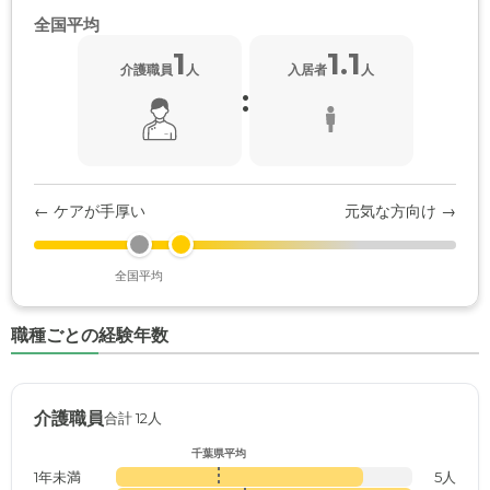
全国平均
1
1.1
介護職員
人
入居者
人
:
← ケアが手厚い
元気な方向け →
全国平均
職種ごとの経験年数
介護職員
合計 12人
千葉県平均
1年未満
5人