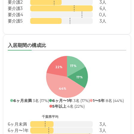
要介護2
3人
要介護3
6人
要介護4
0人
要介護5
3人
入居期間の構成比
17%
22%
17%
44%
6ヶ月未満
3名 (17%)
6ヶ月〜1年
3名 (17%)
1〜5年
8名 (44%)
5年以上
4名 (22%)
千葉県平均
6ヶ月未満
3人
6ヶ月〜1年
3人