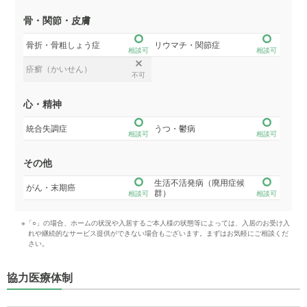
骨・関節・皮膚
骨折・骨粗しょう症
リウマチ・関節症
相談可
相談可
疥癬（かいせん）
不可
心・精神
統合失調症
うつ・鬱病
相談可
相談可
その他
生活不活発病（廃用症候
がん・末期癌
群）
相談可
相談可
※「○」の場合、ホームの状況や入居するご本人様の状態等によっては、入居のお受け入
れや継続的なサービス提供ができない場合もございます。まずはお気軽にご相談くだ
さい。
協力医療体制