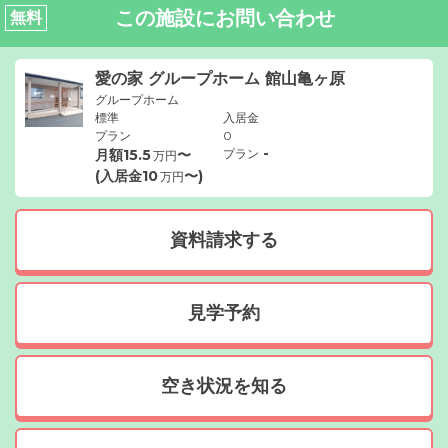
この施設にお問い合わせ
無料
愛の家 グループホーム 館山亀ヶ原
グループホーム
標準
入居金
プラン
0
-
月額
15.5
〜
プラン
万円
(入居金
10
〜)
万円
資料請求する
見学予約
空き状況を知る