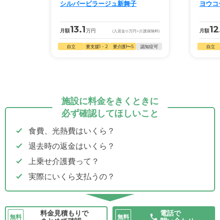
シルバービラージュ新舞子
ヨウコ
13.1
12
月額
万円
月額
(入居金
0
万円
+介護保険料)
自立
要支援1・2
要介護1〜5
認知症可
自立
施設に料金をきくときに
必ず確認してほしいこと
食費、光熱費はいくら？
退去時の返金はいくら？
上乗せ介護費って？
実際にいくら支払うの？
料金見積もりで
電話で
無料
無料