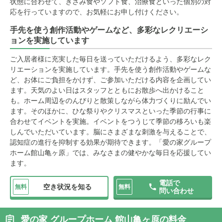
状態に合わせて、きざみ食やソフト食、治療食といった個別の対
応を行っていますので、お気軽にお申し付けください。
手先を使う創作活動やゲームなど、多彩なレクリエーシ
ョンを実施しています
ご入居者様に充実した毎日を送っていただけるよう、多彩なレク
リエーションを実施しています。手先を使う創作活動やゲームな
ど、お体にご負担をかけず、ご参加いただける内容を企画してい
ます。天気のよい日はスタッフとともにお散歩へ出かけること
も。ホーム周辺をのんびりと散策しながら体力づくりに励んでい
ます。そのほかに、ひな祭りやクリスマスといった季節の行事に
合わせてイベントを実施。イベントをつうじて季節の移ろいも楽
しんでいただいています。脳にさまざまな刺激を与えることで、
認知症の進行を抑制する効果が期待できます。「愛の家グループ
ホーム館山亀ヶ原」では、みなさまの健やかな毎日を応援してい
ます。
電話で
空き状況を知る
無料
無料
問い合わせ
愛の家 グループホーム 館山亀ヶ原の料金