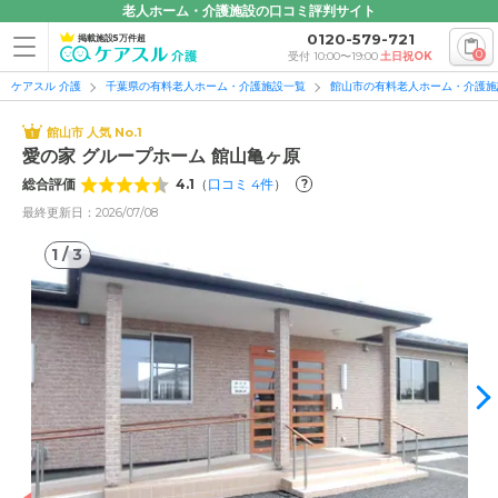
老人ホーム・介護施設の口コミ評判サイト
0120-579-721
掲載施設5万件超
0
受付 10:00〜19:00
土日祝OK
ケアスル 介護
千葉県の有料老人ホーム・介護施設一覧
館山市の有料老人ホーム・介護施
館山市 人気 No.1
愛の家 グループホーム 館山亀ヶ原
総合評価
4.1
（
口コミ
4
件
）
?
最終更新日：2026/07/08
1
/
3
1
/
3