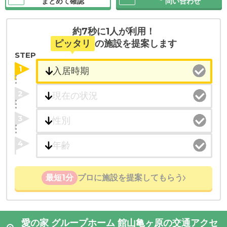
まとめて確認
問い合わせ
約7秒に1人が利用！
ピッタリ
の施設を提案します
STEP
1
2
3
4
最短1分
プロに施設を提案してもらう
愛の家 グループホーム 館山亀ヶ原の交通アクセ