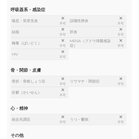
呼吸器系・感染症
喘息・気管支炎
誤嚥性肺炎
不可
不可
結核
肝炎
不可
不可
MRSA（ブドウ球菌感染
梅毒（ばいどく）
症）
不可
不可
HIV
不可
骨・関節・皮膚
骨折・骨粗しょう症
リウマチ・関節症
不可
不可
疥癬（かいせん）
不可
心・精神
統合失調症
うつ・鬱病
不可
不可
その他