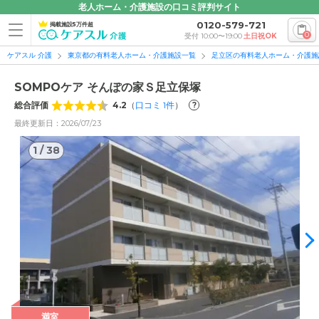
老人ホーム・介護施設の口コミ評判サイト
0120-579-721
掲載施設5万件超
0
受付 10:00〜19:00
土日祝OK
ケアスル 介護
東京都の有料老人ホーム・介護施設一覧
足立区の有料老人ホーム・介護施
SOMPOケア そんぽの家Ｓ足立保塚
総合評価
4.2
（
口コミ
1
件
）
?
最終更新日：2026/07/23
1
/
38
1
/
38
満室