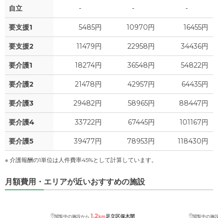
自立
-
-
-
1.6
管理費
?
万円
要支援1
5485円
10970円
16455円
0
食費
?
万円
要支援2
11479円
22958円
34436円
0
水道・光熱費
万円
要介護1
18274円
36548円
54822円
0
上乗せ介護費
?
万円
要介護2
21478円
42957円
64435円
4.1
要介護3
29482円
58965円
88447円
その他
万円
要介護4
33722円
67445円
101167円
-
介護保険料
万円
要介護5
39477円
78953円
118430円
※ 介護報酬の1単位は人件費率45%として計算しています。
月額費用・エリアが近いおすすめの施設
1.2
足立区保木間
閲覧中の施設から
km
閲覧中の施