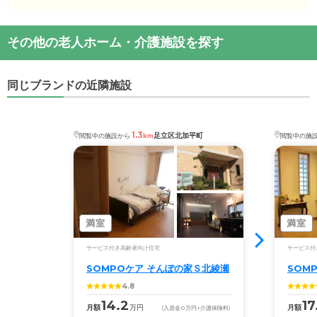
やりとりをしがち...
・初期費用が
0
万円
・月額費用が
14.3
〜
20.1
万円
SOMPOケア そんぽの家Ｓ足立保塚
の
交通アクセ
施設の雰囲気
その他の老人ホーム・介護施設を探す
ス
SOMPOケア そんぽの家Ｓ足立保塚
のページでは、
SOMPOケア そんぽの家Ｓ足立保塚
の対応可能な
・
住所：
東京都
足立区
保塚町4-31
38枚の施設写真と360°パノラマ写真を見ることがで
入居条件は次のとおりです。
・
最寄り駅：
六町駅
0.8km
きます。
同じブランドの近隣施設
・要介護度：自立、要支援1、要支援2、要介護1、要
介護2、要介護3、要介護4、要介護5
◎ケアスル 介護の3つの特徴
・認知症：受け入れ可
1.3
・経験豊富な入居相談員が完全無料で施設探しをサ
足立区北加平町
閲覧中の施設から
km
閲覧中の施
ケアスル 介護では詳細な
料金プラン
をご確認頂けま
ポート
す。詳しくは
こちら
。
入居相談：
0120-579-721
（無料）
受付時間：10：00～19：00
◎ケアスル 介護の3つの特徴
・全国10000件の介護施設情報を掲載
・経験豊富な入居相談員が完全無料で施設探しをサ
満室
満室
幅広い選択肢の中から、条件にあった施設を選ぶ
ポート
ことができます。
サービス付き高齢者向け住宅
サービス付
入居相談：
0120-579-721
（無料）
SOMPOケア そんぽの家Ｓ北綾瀬
SOM
受付時間：10：00～19：00
・こだわりの条件や医療体制から施設を探せる
4.8
たとえば「カラオケ」「麻雀」が楽しめる施設、
・全国10000件の介護施設情報を掲載
14.2
17
月額
万円
月額
(入居金
0
万円
+介護保険料)
「夫婦入居可」の施設、「看取り可」の施設など、