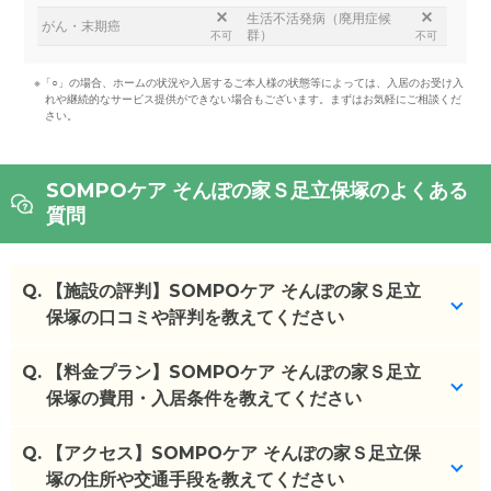
生活不活発病（廃用症候
がん・末期癌
群）
不可
不可
※「○」の場合、ホームの状況や入居するご本人様の状態等によっては、入居のお受け入
れや継続的なサービス提供ができない場合もございます。まずはお気軽にご相談くだ
さい。
SOMPOケア そんぽの家Ｓ足立保塚のよくある
質問
Q.
【施設の評判】SOMPOケア そんぽの家Ｓ足立
保塚の口コミや評判を教えてください
Q.
SOMPOケア そんぽの家Ｓ足立保塚を見学した方の
【料金プラン】SOMPOケア そんぽの家Ｓ足立
口コミを確認できます。
保塚の費用・入居条件を教えてください
SOMPOケア そんぽの家Ｓ足立保塚
の
口コミ
Q.
SOMPOケア そんぽの家Ｓ足立保塚
【アクセス】SOMPOケア そんぽの家Ｓ足立保
の入居金・月
・
特に女性は仲間はずれを嫌うため、お菓子などの
額料金は次のとおりです。
塚の住所や交通手段を教えてください