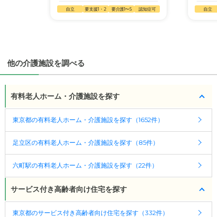
幅広い選択肢の中から、条件にあった施設を選ぶ
医療・看護体制から施設を探すこともできます。
自立
要支援1・2
要介護1〜5
認知症可
自立
ことができます。
・こだわりの条件や医療体制から施設を探せる
たとえば「カラオケ」「麻雀」が楽しめる施設、
「夫婦入居可」の施設、「看取り可」の施設など、
他の介護施設を調べる
医療・看護体制から施設を探すこともできます。
有料老人ホーム・介護施設を探す
東京都の有料老人ホーム・介護施設を探す（1652件）
足立区の有料老人ホーム・介護施設を探す（85件）
六町駅の有料老人ホーム・介護施設を探す（22件）
サービス付き高齢者向け住宅を探す
東京都のサービス付き高齢者向け住宅を探す（332件）