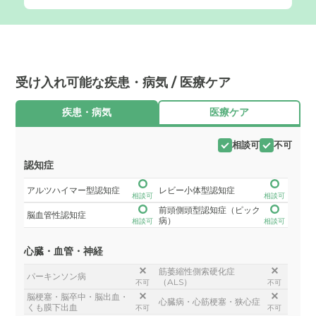
受け入れ可能な疾患・病気 / 医療ケア
疾患・病気
医療ケア
相談可
不可
認知症
アルツハイマー型認知症
レビー小体型認知症
相談可
相談可
前頭側頭型認知症（ピック
脳血管性認知症
病）
相談可
相談可
心臓・血管・神経
筋萎縮性側索硬化症
パーキンソン病
（ALS）
不可
不可
脳梗塞・脳卒中・脳出血・
心臓病・心筋梗塞・狭心症
くも膜下出血
不可
不可