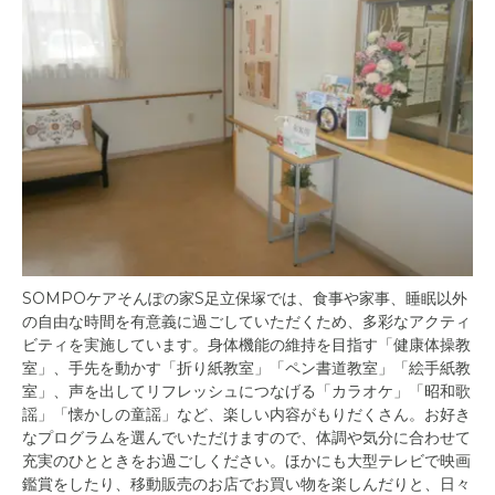
SOMPOケアそんぽの家S足立保塚では、食事や家事、睡眠以外
の自由な時間を有意義に過ごしていただくため、多彩なアクティ
ビティを実施しています。身体機能の維持を目指す「健康体操教
室」、手先を動かす「折り紙教室」「ペン書道教室」「絵手紙教
室」、声を出してリフレッシュにつなげる「カラオケ」「昭和歌
謡」「懐かしの童謡」など、楽しい内容がもりだくさん。お好き
なプログラムを選んでいただけますので、体調や気分に合わせて
充実のひとときをお過ごしください。ほかにも大型テレビで映画
鑑賞をしたり、移動販売のお店でお買い物を楽しんだりと、日々