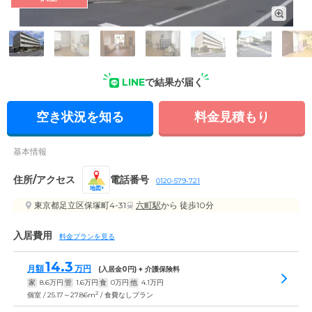
外観: つくばエクスプレス「六町駅」から徒歩10分。面会時間
に制限はないため、ご家族様にいつでも気軽に遊びに来ていた
だけます。
LINE
で結果が届く
空き状況を知る
料金見積もり
基本情報
住所/アクセス
電話番号
0120-579-721
地図
東京都足立区保塚町4-31
六町駅
から 徒歩10分
入居費用
料金プランを見る
14.3
月額
万円
(入居金
0
円) + 介護保険料
家
8.6
万円
管
1.6
万円
食
0
万円
他
4.1
万円
2
個室 / 25.17～27.86m
/ 食費なしプラン