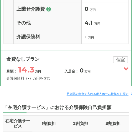
0
上乗せ介護費
?
万円
4.1
その他
万円
-
介護保険料
万円
食費なしプラン
個室
14.3
0
月額：
入居金：
万円
万円
介護保険料
（-）
万円を含む
その他費用
月額費用
入居金
補足情報
足立区の年金で入れる老人ホーム特集から探す
「在宅介護サービス」における介護保険自己負担額
14.3
月額費用
?
万円
在宅介護サー
1割負担
2割負担
3割負担
8.6
家賃
ビス
万円