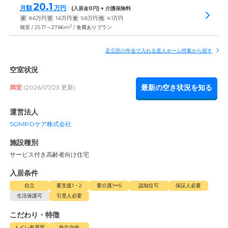
20.1
月額
万円
(入居金
0
円) + 介護保険料
家
8.6
万円
管
1.6
万円
食
5.8
万円
他
4.1
万円
2
個室 / 25.17～27.86m
/ 食費ありプラン
足立区の年金で入れる老人ホーム特集から探す
空室状況
最新の空き状況を知る
満室
(2026/07/23 更新)
運営法人
SOMPOケア株式会社
施設種別
サービス付き高齢者向け住宅
入居条件
自立
要支援1・2
要介護1〜5
認知症可
保証人必要
生活保護可
引受人必要
こだわり・特徴
トイレ有居室
外出自由