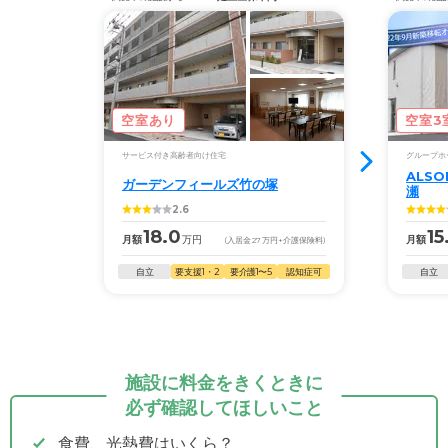
空室あり
空室3
サービス付き高齢者向け住宅
グループホ
ALS
ガーデンフィールズ竹の塚
瀬
2.6
18.0
15
月額
万円
月額
(入居金
27
万円
+介護保険料)
自立
要支援1・2
要介護1〜5
認知症可
自立
施設に料金をきくときに
必ず確認してほしいこと
食費、光熱費はいくら？