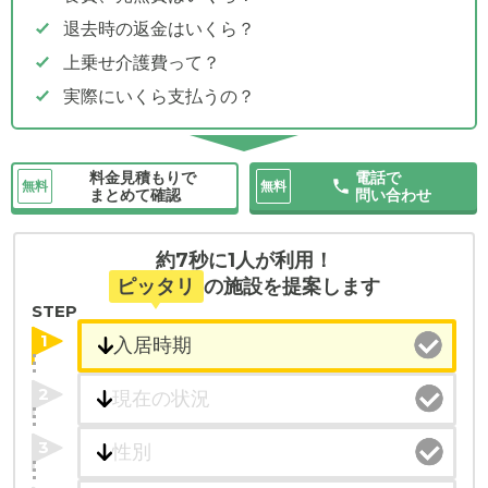
退去時の返金はいくら？
上乗せ介護費って？
実際にいくら支払うの？
料金見積もりで
電話で
無料
無料
まとめて確認
問い合わせ
約7秒に1人が利用！
ピッタリ
の施設を提案します
STEP
1
2
3