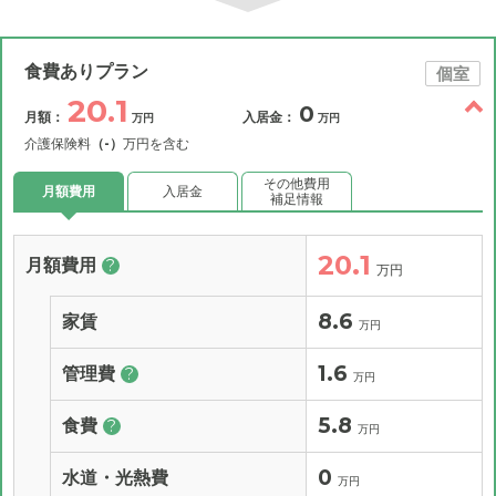
食費ありプラン
個室
20.1
0
月額：
入居金：
万円
万円
介護保険料
（-）
万円を含む
その他費用
月額費用
入居金
補足情報
20.1
月額費用
?
万円
8.6
家賃
万円
1.6
管理費
?
万円
5.8
食費
?
万円
0
水道・光熱費
万円