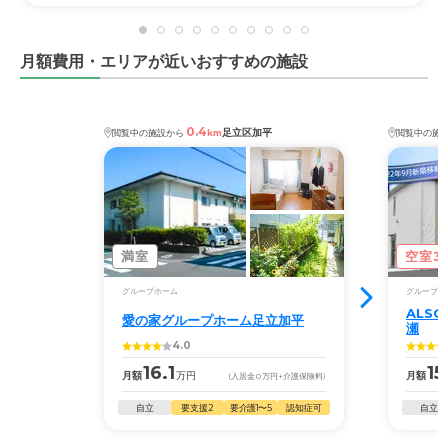
月額費用・エリアが近いおすすめの施設
0.4
足立区加平
閲覧中の施設から
km
閲覧中の施
満室
空室3
グループホーム
グループホ
ALS
愛の家グループホーム足立加平
瀬
4.0
16.1
15
月額
万円
月額
(入居金
0
万円
+介護保険料)
自立
要支援2
要介護1〜5
認知症可
自立