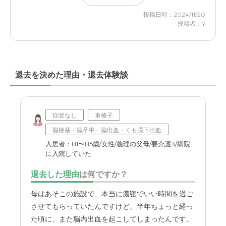
投稿日時：2024/11/20
投稿者：Y
退去を決めた理由・退去体験談
症状なし
車椅子
脳梗塞・脳卒中・脳出血・くも膜下出血
入居者：81〜85歳/女性/義理の父母/要介護3/病院
に入院していた
退去した理由
は何ですか？
母はあそこの施設で、本当に濃密でいい時間を過ご
させてもらっていたんですけど、半年ちょっと経っ
た頃に、また脳内出血を起こしてしまったんです。