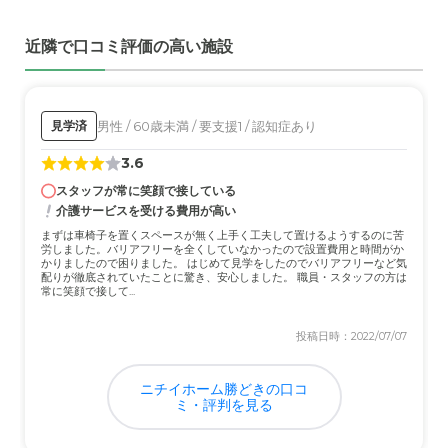
近隣で口コミ評価の高い施設
男性 / 60歳未満 / 要支援1 / 認知症あり
見学済
3.6
スタッフが常に笑顔で接している
介護サービスを受ける費用が高い
まずは車椅子を置くスペースが無く上手く工夫して置けるようするのに苦
労しました。バリアフリーを全くしていなかったので設置費用と時間がか
かりましたので困りました。 はじめて見学をしたのでバリアフリーなど気
配りが徹底されていたことに驚き、安心しました。 職員・スタッフの方は
常に笑顔で接して...
投稿日時：2022/07/07
ニチイホーム勝どきの口コ
ミ・評判を見る