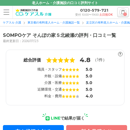
老人ホーム・介護施設の口コミ評判サイト
0120-579-721
掲載施設5万件超
0
受付 10:00〜19:00
土日祝OK
ケアスル 介護
東京都の有料老人ホーム・介護施設一覧
足立区の有料老人ホーム・介護施
SOMPOケア そんぽの家Ｓ北綾瀬の評判・口コミ一覧
最終更新日：2026/07/23
?
1
1
4.8
総合評価
（
1
件）
5.0
職員・スタッフ
5.0
外観・設備
5.0
介護・医療
5.0
近隣環境・交通
4.0
料金・費用
LINE
で結果が届く