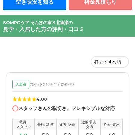
空き状況を知る
料金見積もり
SOMPOケア そんぽの家Ｓ北綾瀬の
見学・入居した方の評判・口コミ
男性 / 80代後半 / 要介護3
入居済
4.80
スタッフさんの親切さ、フレキシブルな対応
職員･
近隣環境･
外観･設備
介護･医療
料金･費用
スタッフ
交通