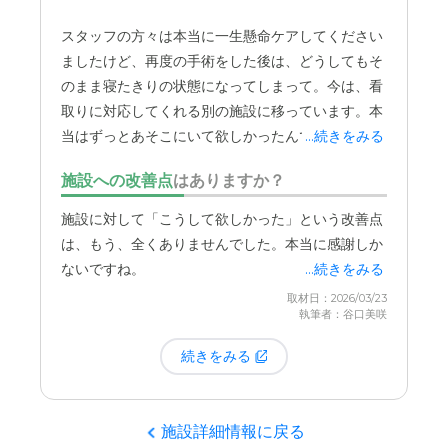
スタッフの方々は本当に一生懸命ケアしてください
ましたけど、再度の手術をした後は、どうしてもそ
のまま寝たきりの状態になってしまって。今は、看
取りに対応してくれる別の施設に移っています。本
当はずっとあそこにいて欲しかったんですけど、母
...続きをみる
の体の状態が変わってしまったので、泣く泣く退去
施設への改善点
はありますか？
することになりました。
施設に対して「こうして欲しかった」という改善点
は、もう、全くありませんでした。本当に感謝しか
ないですね。
...続きをみる
取材日：2026/03/23
執筆者：谷口美咲
続きをみる
施設詳細情報に戻る