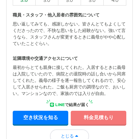
5.0
5.0
5.0
5.0
4.0
職員・スタッフ・他入居者の雰囲気について
思い返してみても、感謝しかない。皆さんとてもよくして
くださったので、不快な思いをした経験がない。強いて言
うなら、スタッフさんが変更するときに義母がやや心配し
ていたことぐらい。
近隣環境や交通アクセスについて
最初からとても親身に接してくれた。入居するときに義母
は入院していたので、病院との退院時の話し合いから同席
してくれた。義母の様子を逐一報告してくれるので、安心
して入居させられた。ご飯も厨房での調理なので、おいし
い。マンションなので、家族のでは入りが自由。
LINE
で結果が届く
空き状況を知る
料金見積もり
とじる