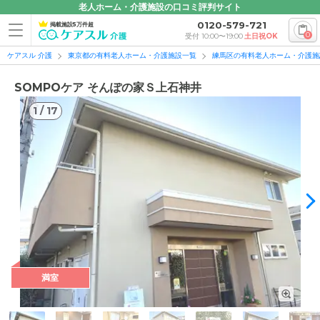
老人ホーム・介護施設の口コミ評判サイト
0120-579-721
掲載施設5万件超
0
受付 10:00〜19:00
土日祝OK
ケアスル 介護
東京都の有料老人ホーム・介護施設一覧
練馬区の有料老人ホーム・介護施
SOMPOケア そんぽの家Ｓ上石神井
1
/
17
1
/
17
満室