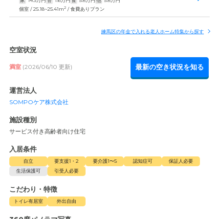
家
14.3
万円
管
1.6
万円
食
5.8
万円
他
5.8
万円
2
個室 / 25.18~25.41m
/ 食費ありプラン
練馬区の年金で入れる老人ホーム特集から探す
空室状況
最新の空き状況を知る
満室
(2026/06/10 更新)
運営法人
SOMPOケア株式会社
施設種別
サービス付き高齢者向け住宅
入居条件
自立
要支援1・2
要介護1〜5
認知症可
保証人必要
生活保護可
引受人必要
こだわり・特徴
トイレ有居室
外出自由