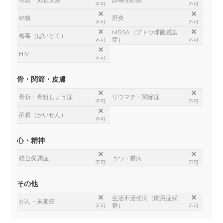
不可
不可
結核
肝炎
不可
不可
MRSA（ブドウ球菌感染
梅毒（ばいどく）
症）
不可
不可
HIV
不可
骨・関節・皮膚
骨折・骨粗しょう症
リウマチ・関節症
不可
不可
疥癬（かいせん）
不可
心・精神
統合失調症
うつ・鬱病
不可
不可
その他
生活不活発病（廃用症候
がん・末期癌
群）
不可
不可