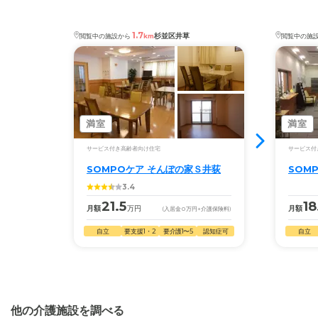
介護2、要介護3、要介護4、要介護5
SOMPOケア そんぽの家Ｓ上石神井
の
交通アクセ
・認知症：受け入れ可
ス
1.7
杉並区井草
閲覧中の施設から
km
閲覧中の施
・西武新宿線「上石神井」駅より徒歩4分。
ケアスル 介護では詳細な
料金プラン
をご確認頂けま
す。詳しくは
こちら
。
◎ケアスル 介護の3つの特徴
・経験豊富な入居相談員が完全無料で施設探しをサ
満室
満室
ポート
サービス付き高齢者向け住宅
サービス付
入居相談：
0120-579-721
（無料）
SOMPOケア そんぽの家Ｓ井荻
SOM
受付時間：10：00～19：00
3.4
・全国10000件の介護施設情報を掲載
21.5
18
月額
万円
月額
(入居金
0
万円
+介護保険料)
幅広い選択肢の中から、条件にあった施設を選ぶ
自立
要支援1・2
要介護1〜5
認知症可
自立
ことができます。
・こだわりの条件や医療体制から施設を探せる
たとえば「カラオケ」「麻雀」が楽しめる施設、
「夫婦入居可」の施設、「看取り可」の施設など、
他の介護施設を調べる
医療・看護体制から施設を探すこともできます。