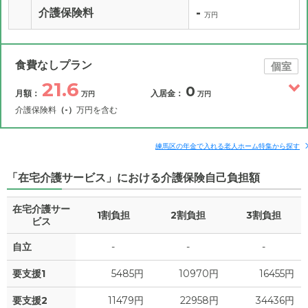
-
介護保険料
万円
食費なしプラン
個室
21.6
0
月額：
入居金：
万円
万円
介護保険料
（-）
万円を含む
その他費用
月額費用
入居金
補足情報
練馬区の年金で入れる老人ホーム特集から探す
「在宅介護サービス」における介護保険自己負担額
21.6
月額費用
?
万円
在宅介護サー
1割負担
2割負担
3割負担
14.3
家賃
ビス
万円
自立
-
-
-
1.6
管理費
?
万円
要支援1
5485円
10970円
16455円
0
食費
?
万円
要支援2
11479円
22958円
34436円