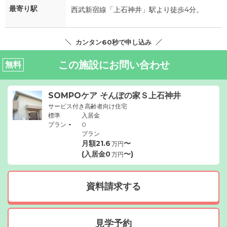
最寄り駅
西武新宿線「上石神井」駅より徒歩4分。
カンタン60秒で申し込み
この施設にお問い合わせ
無料
SOMPOケア そんぽの家Ｓ上石神井
サービス付き高齢者向け住宅
標準
入居金
-
プラン
0
プラン
月額
21.6
〜
万円
(入居金
0
〜)
万円
資料請求する
見学予約