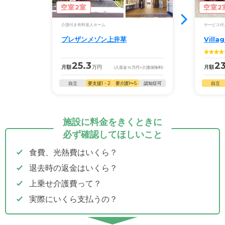
空室2室
空室2
介護付き有料老人ホーム
サービス付
プレザンメゾン上井草
Vill
25.3
23
月額
万円
月額
(入居金
15
万円
+介護保険料)
自立
要支援1・2
要介護1〜5
認知症可
自立
施設に料金をきくときに
必ず確認してほしいこと
食費、光熱費はいくら？
退去時の返金はいくら？
上乗せ介護費って？
実際にいくら支払うの？