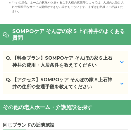
※「○」の場合、ホームの状況や入居するご本人様の状態等によっては、入居のお受け入
れや継続的なサービス提供ができない場合もございます。まずはお気軽にご相談くだ
さい。
SOMPOケア そんぽの家Ｓ上石神井のよくある
質問
Q.
【料金プラン】SOMPOケア そんぽの家Ｓ上石
神井の費用・入居条件を教えてください
Q.
SOMPOケア そんぽの家Ｓ上石神井
【アクセス】SOMPOケア そんぽの家Ｓ上石神
の入居金・月
額料金は次のとおりです。
井の住所や交通手段を教えてください
・初期費用が
0
万円
・月額費用が
21.6
〜
27.5
万円
SOMPOケア そんぽの家Ｓ上石神井
の
交通アクセ
その他の老人ホーム・介護施設を探す
ス
SOMPOケア そんぽの家Ｓ上石神井
の対応可能な
・
住所：
東京都
練馬区
上石神井2丁目22-27
入居条件は次のとおりです。
・
最寄り駅：
上石神井駅
0.3km
同じブランドの近隣施設
・要介護度：自立、要支援1、要支援2、要介護1、要