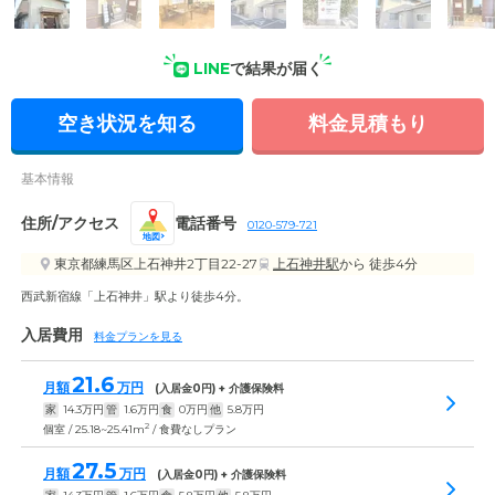
LINE
で結果が届く
外観の写真
空き状況を知る
料金見積もり
基本情報
住所/アクセス
電話番号
0120-579-721
地図
東京都練馬区上石神井2丁目22-27
上石神井駅
から 徒歩4分
西武新宿線「上石神井」駅より徒歩4分。
入居費用
料金プランを見る
21.6
月額
万円
(入居金
0
円) + 介護保険料
家
14.3
万円
管
1.6
万円
食
0
万円
他
5.8
万円
2
個室 / 25.18~25.41m
/ 食費なしプラン
27.5
月額
万円
(入居金
0
円) + 介護保険料