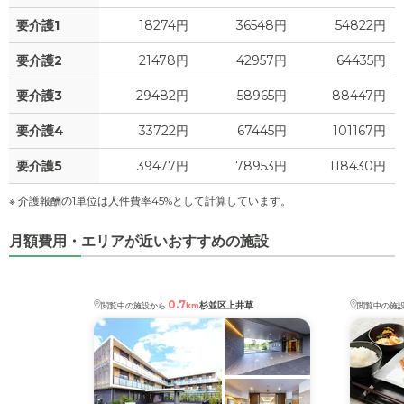
0
水道・光熱費
万円
要介護1
18274円
36548円
54822円
0
上乗せ介護費
?
万円
要介護2
21478円
42957円
64435円
5.8
要介護3
29482円
58965円
88447円
その他
万円
要介護4
33722円
67445円
101167円
-
介護保険料
万円
要介護5
39477円
78953円
118430円
※ 介護報酬の1単位は人件費率45%として計算しています。
月額費用・エリアが近いおすすめの施設
0.7
杉並区上井草
閲覧中の施設から
km
閲覧中の施