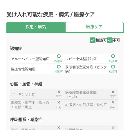
受け入れ可能な疾患・病気 / 医療ケア
疾患・病気
医療ケア
相談可
不可
認知症
アルツハイマー型認知症
レビー小体型認知症
相談可
相談可
前頭側頭型認知症（ピック
脳血管性認知症
病）
相談可
相談可
心臓・血管・神経
筋萎縮性側索硬化症
パーキンソン病
（ALS）
不可
不可
脳梗塞・脳卒中・脳出血・
心臓病・心筋梗塞・狭心症
くも膜下出血
不可
不可
呼吸器系・感染症
喘息・気管支炎
誤嚥性肺炎