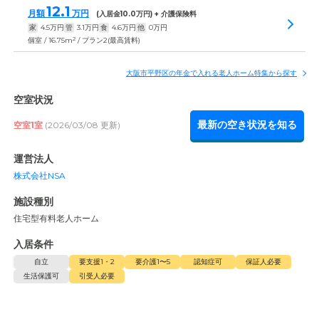
12.1
月額
万円
(入居金
10.0
万円) + 介護保険料
家
4.5
万円
管
3.1
万円
食
4.6
万円
他
0
万円
2
個室 / 16.75m
/ プラン2(最高賃料)
大阪市平野区の年金で入れる老人ホーム特集から探す
空室状況
最新の空き状況を知る
空室1室
(2026/03/08 更新)
運営法人
株式会社NSA
施設種別
住宅型有料老人ホーム
入居条件
自立
要支援1・2
要介護1〜5
認知症可
保証人必要
生活保護可
引受人必要