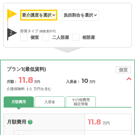
1
部屋タイプ
(複数選択可)
2
個室
二人部屋
相部屋
プラン1(最低賃料)
個室
11.8
10
月額：
入居金：
万円
万円
介護保険料
（-）
万円を含む
その他費用
月額費用
入居金
補足情報
11.8
月額費用
?
万円