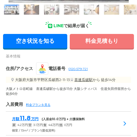
外観の写真
LINE
で結果が届く
空き状況を知る
料金見積もり
基本情報
住所/アクセス
電話番号
0120-579-721
地図
大阪府大阪市平野区瓜破西2-11-13
喜連瓜破駅
から 徒歩14分
大阪メトロ谷町線 喜連瓜破駅から徒歩15分 大阪シティバス 住道矢田停留所から
徒歩6分
入居費用
料金プランを見る
11.8
月額
万円
(入居金
10.0
万円) + 介護保険料
家
4.2
万円
管
3.1
万円
食
4.6
万円
他
0
万円
2
個室 / 13m
/ プラン1(最低賃料)