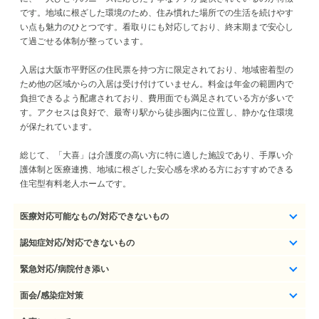
です。地域に根ざした環境のため、住み慣れた場所での生活を続けやす
い点も魅力のひとつです。看取りにも対応しており、終末期まで安心し
て過ごせる体制が整っています。
入居は大阪市平野区の住民票を持つ方に限定されており、地域密着型の
ため他の区域からの入居は受け付けていません。料金は年金の範囲内で
負担できるよう配慮されており、費用面でも満足されている方が多いで
す。アクセスは良好で、最寄り駅から徒歩圏内に位置し、静かな住環境
が保たれています。
総じて、「大喜」は介護度の高い方に特に適した施設であり、手厚い介
護体制と医療連携、地域に根ざした安心感を求める方におすすめできる
住宅型有料老人ホームです。
医療対応可能なもの/対応できないもの
認知症対応/対応できないもの
緊急対応/病院付き添い
面会/感染症対策