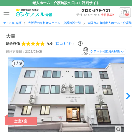
老人ホーム・介護施設の口コミ評判サイト
0120-579-721
掲載施設5万件超
0
受付 10:00〜19:00
土日祝OK
ケアスル 介護
大阪府の有料老人ホーム・介護施設一覧
大阪市の有料老人ホーム・介護施
大喜
総合評価
4.6
（
口コミ
1
件
）
?
最終更新日：2026/03/08
ケアマネ相談員の解説
1
/
9
1
/
9
空室1室