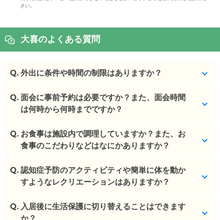
さい。
大喜のよくある質問
Q.
外出に条件や時間の制限はありますか？
Q.
ご家族と一緒であれば可能です。
面会に事前予約は必要ですか？また、面会時間
は何時から何時までですか？
(回答者: 施設担当者,回答日: 2024/03/28)
Q.
事前予約が必要です。
お食事は施設内で調理していますか？また、お
制限時間はございません。
食事のこだわりなどはなにかありますか？
(回答者: 施設担当者,回答日: 2024/03/28)
Q.
給食センターで調理しています。
認知症予防のアクティビティや簡単に体を動か
すようなレクリエーションはありますか？
(回答者: 施設担当者,回答日: 2024/03/28)
Q.
特にございません。
入居後に生活保護に切り替えることはできます
か？