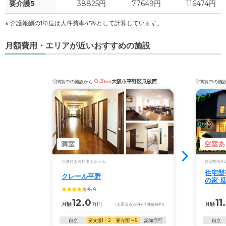
要介護5
38825円
77649円
116474円
※ 介護報酬の1単位は人件費率45%として計算しています。
月額費用・エリアが近いおすすめの施設
0.3
大阪市平野区瓜破西
閲覧中の施設から
km
閲覧中の施
満室
空室あ
介護付き有料老人ホーム
住宅型有料
住宅型
クレール平野
の家 
4.4
12.0
11
月額
万円
月額
(入居金
0
万円
+介護保険料)
自立
要支援1・2
要介護1〜5
認知症可
自立