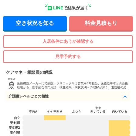
LINE
で結果が届く
空き状況を知る
料金見積もり
入居条件にあうか確認する
見学予約する
ケアマネ・相談員の解説
執筆者
医療機器メーカーにて病院・クリニック向け営業を7年担当。医療従事者との折衝
経験から、医学的な専門用語・検査結果・病状説明への理解が深く、退院後の受け
入れ先選定や医療処置継続が必要な方の施設探しを得意としています。病院ソーシ
ャルワーカーとの連携を活かした迅速な対応が強みです。
介護度レベルごとの相性
やや
不向き
やや不向き
ふつう
向いている
向いている
自立
要支援1
要支援2
要介護1