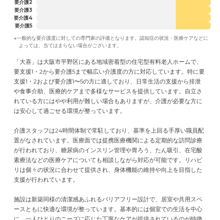
要介護2
要介護3
要介護4
要介護5
※一般的な要介護度に対しての専門家の評価となります。認知症の状況・医療ケアなどに
よっては、当てはまらない場合がございます。
「大喜」は大阪市平野区にある地域密着型の住宅型有料老人ホームで、
要支援1・2から要介護5まで幅広い介護度の方に対応しています。特に要
支援1・2および要介護1〜5の方に適しており、日常生活の支援から排泄
や食事介助、医療的ケアまで多様なサービスを提供しています。自立さ
れている方にはやや利用が難しい場合もありますが、介護が必要な方に
は安心して過ごせる環境が整っています。
介護スタッフは24時間体制で常駐しており、基準を上回る手厚い職員配
置がなされています。医療面では提携医療機関による定期的な訪問診療
が行われており、糖尿病のインスリン管理や胃ろう、たん吸引、在宅酸
素療法などの医療ケアについても相談しながら対応が可能です。リハビ
リは個々の状況に合わせて提供され、身体機能の維持や向上を目指した
支援が行われています。
施設は新築同様の清潔感あふれるバリアフリー設計で、居室や共用スペ
ースともに快適な環境が整っています。基本的には個室での生活を中心
に、一人ひとりのニーズに応じた丁寧なケアが提供されているのが特徴