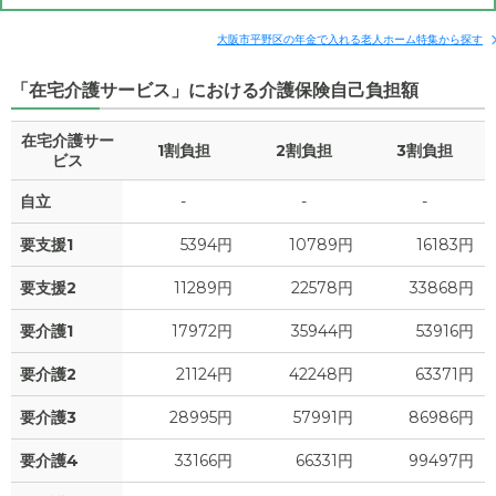
その他費用
月額費用
入居金
補足情報
大阪市平野区の年金で入れる老人ホーム特集から探す
「在宅介護サービス」における介護保険自己負担額
12.1
月額費用
?
万円
在宅介護サー
1割負担
2割負担
3割負担
4.5
家賃
ビス
万円
自立
-
-
-
3.1
管理費
?
万円
要支援1
5394円
10789円
16183円
4.6
食費
?
万円
要支援2
11289円
22578円
33868円
0
水道・光熱費
万円
要介護1
17972円
35944円
53916円
0
上乗せ介護費
?
万円
要介護2
21124円
42248円
63371円
0
要介護3
28995円
57991円
86986円
その他
万円
要介護4
33166円
66331円
99497円
-
介護保険料
万円