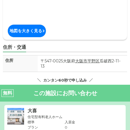
地図を大きく見る
住所・交通
住所
〒547-0025大阪府
大阪市平野区
瓜破西2-11-
13
カンタン60秒で申し込み
この施設にお問い合わせ
無料
大喜
住宅型有料老人ホーム
標準
入居金
プラン
0