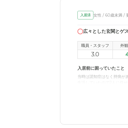
女性 / 60歳未満 /
入居済
広々とした玄関とゲ
職員・スタッフ
外
3.0
入居前に困っていたこと
当時は認知症はなく持病が
生活していたので2人に任せ
入居後どうなったか？
持病と共に行動範囲が減り
えている。本人の意思で入
サービス付き高齢者向け住