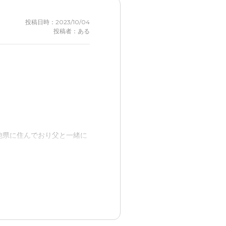
投稿日時：2023/10/04
投稿者：ある
他県に住んでおり父と一緒に
を発症したのではないかと考
る。