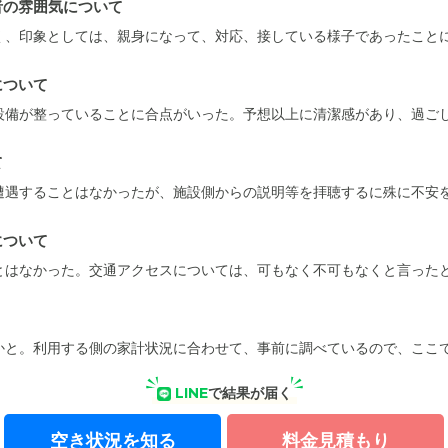
者の雰囲気について
く、印象としては、親身になって、対応、接している様子であったこと
わからないが、両親にとっては出しやすい金額だったと思う。
について
設備が整っていることに合点がいった。予想以上に清潔感があり、過ご
て
遭遇することはなかったが、施設側からの説明等を拝聴するに殊に不安
について
とはなかった。交通アクセスについては、可もなく不可もなくと言った
かと。利用する側の家計状況に合わせて、事前に調べているので、ここ
LINE
で結果が届く
空き状況を知る
料金見積もり