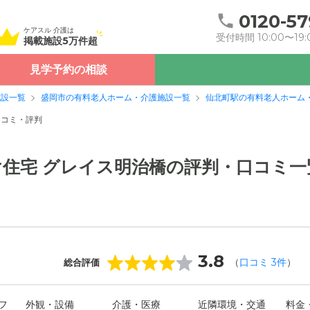
0120-57
ケアスル 介護は
受付時間 10:00〜19:
掲載施設5万件超
見学予約の相談
施設一覧
盛岡市の有料老人ホーム・介護施設一覧
仙北町駅の有料老人ホーム
口コミ・評判
住宅 グレイス明治橋の評判・口コミ一
3.8
（
口コミ
3
件
）
総合評価
フ
外観・設備
介護・医療
近隣環境・交通
料金