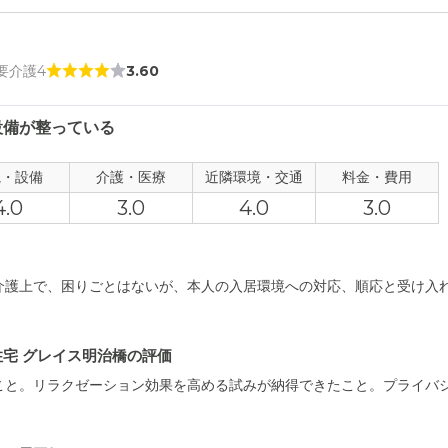
事も出してもらえてしっかりプライベートも守られていたと思う。ゲス
麗でよかった。
 要介護4
3.60
者の雰囲気について
ないのてそれだけではなんとも言えないと思う。挨拶をすれば返してくれ
設備が整っている
観・設備
介護・医療
近隣環境・交通
料金・費用
について
4.0
3.0
4.0
3.0
ントランスへの導線もよく、玄関も広かった。ゲストルームもあるので
室がもう少し広ければと思ったが最低限の生活をするのには十分なのか
て
介護上で、困りごとはないが、本人の入居環境への対応、順応と受け入
もあり入居中1度しか訪問できなかったのでそこまでの印象は特にない。
とかは言っていなかった。
宅 グレイス明治橋の評価
について
こと。リラクゼーション効果を高める試みが納得できたこと。プライバ
ちょうどよい立地だと思う。両親の会社へも通いやすく駐車場への出入