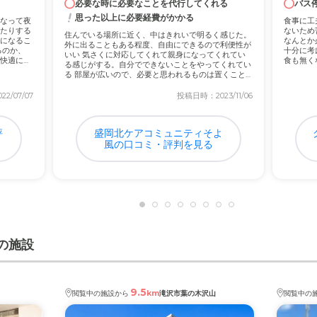
はとても便利です。入居者の方々は移動の際、主に施設で用意されてい
必要な時に必要なことを代行してくれる
バス
ました。
思った以上に必要経費がかかる
なって夜
食事に工
たりする
ないため
住んでいる場所に近く、中はきれいで明るく感じた。
になるこ
なんとか
外に出ることもある程度、自由にできるので利便性が
るのか、
十分に考
いい 気さくに対応してくれて親身になってくれてい
快適に過
食も無く
る感じがする。自分でできないことをやってくれてい
良く...
施設側が提示する料金にマッチする方々が選択し入居されますので料金
る 部屋が広いので、必要と思われるものは置くこと
がで...
2/07/07
投稿日時：2023/11/06
評
盛岡北ケアコミュニティそよ
風の口コミ・評判を見る
の施設
9.5
km
閲覧中の施設から
滝沢市葉の木沢山
閲覧中の