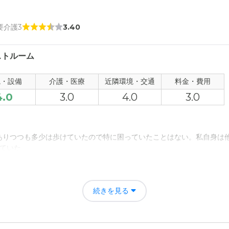
 要介護3
3.40
ストルーム
観・設備
介護・医療
近隣環境・交通
料金・費用
4.0
3.0
4.0
3.0
ありつつも多少は歩けていたので特に困っていたことはない。私自身は
ていた。
、仕事へもあまり行かなくなり、部屋で過ごす時間が増えた結果認知症
続きを見る
居したものの、もう少し刺激ある生活が送れていたらと思うと悔やまれ
宅 グレイス明治橋の評価