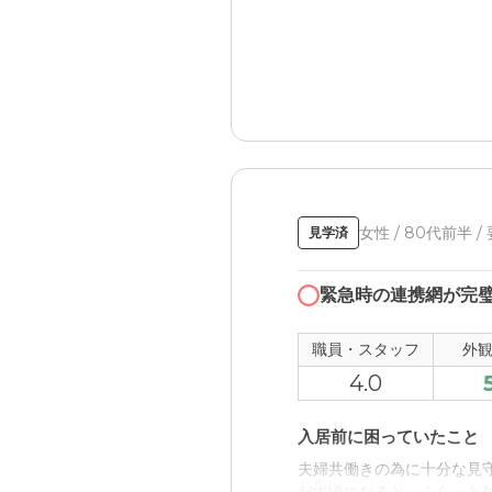
女性 / 80代前半 /
見学済
緊急時の連携網が完
職員・スタッフ
外
4.0
入居前に困っていたこと
夫婦共働きの為に十分な見