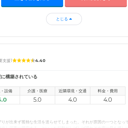
とじる
 要支援1
4.40
璧に構築されている
観・設備
介護・医療
近隣環境・交通
料金・費用
5.0
5.0
4.0
4.0
守りが出来ず孤独な生活を送らせてしまった。それが原因の一つとなっ