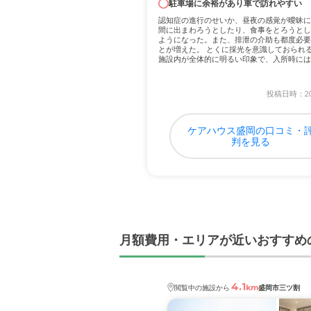
市内に在るので訪問するに
駐車場に余裕があり車で訪れやすい
まり関係ないのかなと感じ
認知症の進行のせいか、昼夜の感覚が曖昧に
間に出まわろうとしたり、食事をとろうとし
ようになった。また、排泄の介助も都度必要
とが増えた。 とくに採光を意識しておられ
料金費用について
施設内が全体的に明るい印象で、入所時には
ごし...
相場価格だと思います。各
ん。
投稿日時：202
ケアハウス盛岡の口コミ・
判を見る
月額費用・エリアが近いおすすめ
4.1
km
閲覧中の施設から
盛岡市三ツ割