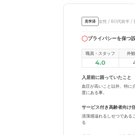
出入自由、通勤しながら食
居当初は新しかったので綺
女性 / 80代前半 /
見学済
職員・スタッフ・他入居
入居中1度しか入っことが
プライバシーを保つ
ったので評価し難い。
職員・スタッフ
外
外観・内装・居室・設備
4.0
ゆとりのある駐車場からエ
の場となり良い雰囲気。居
入居前に困っていたこと
介護医療サービスについ
血圧が高いこと以外、特に
度にある事。
当事者ではないし、コロナ
に何か不満があるとか満足
サービス付き高齢者向け住
近隣環境や交通アクセス
清潔感溢れるしせつである
る
街中すぎず、田舎すぎずの