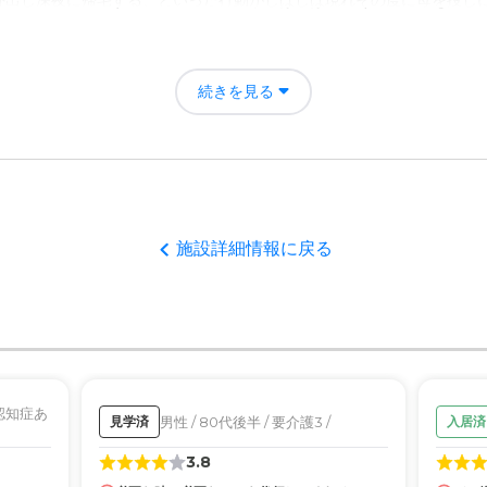
外出し深夜に帰宅する、といった行動がしばしば現れその度に母を捜し
宅 グレイス明治橋の評価
りそこで働くスタッフさん及び入居されている方々が生き生きとされて
続きを見る
者の雰囲気について
真摯に寄り添っておられるとお見受け致しました。その為か入居者の方
施設詳細情報に戻る
について
きやすいところはどこも充実されておりますが入居者の多くは身体?精神
無理やりなんじゃないか？と思うところが多々、有りました。
て
完璧に構築されており、とても安心して入居してもらえるのではないで
 認知症あ
男性 / 80代後半 / 要介護3 /
見学済
入居済
について
3.8