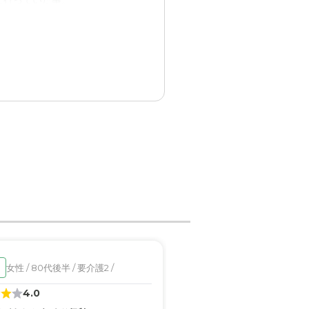
に行っていた事。
いるような施設が良いと感じ
々も生き生きとされていまし
的に負担を抱えている事を
しょうか。
男性 / 80代後半 / 要
女性 / 80代後半 / 要介護2 /
見学済
り
4.0
5.0