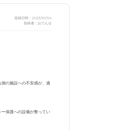
トルーム的な空間もあり、入
投稿日時：2023/10/04
投稿者：おでんせ
たしそれ以上の接点はなか
お客さまやお友だちとの交流
もしれない。
れ側の施設への不安感が、過
ただ入居していた両親は特
シー保護への設備が整ってい
りもしやすかったと思う。