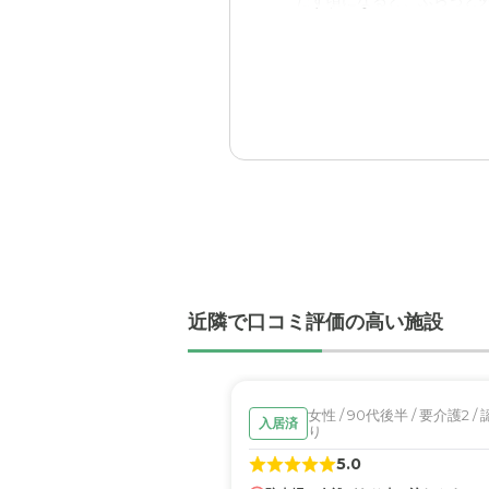
だす頃になると、ふらっと
サービス付き高齢者向け住
設備的なもの以上に、やは
ました。
職員・スタッフ・他入居
スタッフさん方は気さくで
た。
外観・内装・居室・設備
外観や内装・設備等目の届
近隣で口コミ評価の高い施設
考えると、ちょっとこれは
介護医療サービスについ
緊急時の各所との連携網が
女性 / 90代後半 / 要介護2 /
入居済
り
近隣環境や交通アクセス
5.0