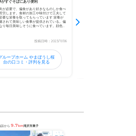
る車になると思いますのであ
停がすぐそばにあり便利
スタッフが明るく元気で挨拶もし
夫が必要で、偏食があり好きなものしか食べ
ずっと付きっきりで面倒を見れない
苦労します。食材の加工や味付けで工夫して
である。何をするかどこに行くか分
必要な栄養を取ってもらっています 栄養が
配になることがある。。。 スタッフ
慮されて美味しい食事が提供されている。偏
さ、元気さなどはいいなと感じまし
なり毎日美味しそうに食べています。顔色も
で清潔だった みんな明るいかんじで
よかっ...
については一概には言えませ
投稿日時：2023/11/06
投稿日
グループホーム やまぼうし桜
ゆめさと 有料老人ホ
台の口コミ・評判を見る
コミ・評判を見
9.7
7.4
km
km
施設から
滝沢市巣子
閲覧中の施設から
盛岡市桜台