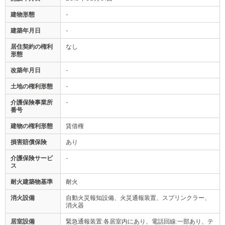
建物形態
-
建築年月日
-
居住契約の権利
なし
形態
改築年月日
-
土地の権利形態
-
介護保険事業所
-
番号
建物の権利形態
賃借権
損害賠償保険
あり
介護保険サービ
-
ス
耐火建築物基準
耐火
消火設備
自動火災報知設備、火災通報装置、スプリンクラー、
消火器
居室設備
緊急通報装置:各居室内にあり、電話回線:一部あり、テ