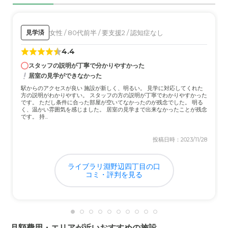
ている事と連携されて業務を行なっている
外観・内装・居室・設備について
女性 / 80代前半 / 要支援2 / 認知症なし
見学済
外見とは違って穏やかな内装で室内の状態も綺麗で過ごし
4.4
やすかった事と、修繕がしっかり行なっている
スタッフの説明が丁寧で分かりやすかった
居室の見学ができなかった
介護医療サービスについて
駅からのアクセスが良い 施設が新しく、明るい。 見学に対応してくれた
介護と医療の連携が取れたサービスが提供されていること
方の説明がわかりやすい。 スタッフの方の説明が丁寧でわかりやすかった
がとても分かりやすく、質問にも丁寧に対応してくれた
です。 ただし条件に合った部屋が空いてなかったのが残念でした。 明る
く、温かい雰囲気を感じました。 居室の見学まで出来なかったことが残念
です。 持...
近隣環境や交通アクセスについて
投稿日時：2023/11/28
ＪＲの駅から徒歩でも10分前後で、駐車場も完備されてい
るのでアクセスには便利です
ライブラリ淵野辺四丁目の口
コミ・評判を見る
料金費用について
想像してたよりも適正な料金で明細が分かりやすく、質問
にも丁寧に応じて説明があった
月額費用・エリアが近いおすすめの施設