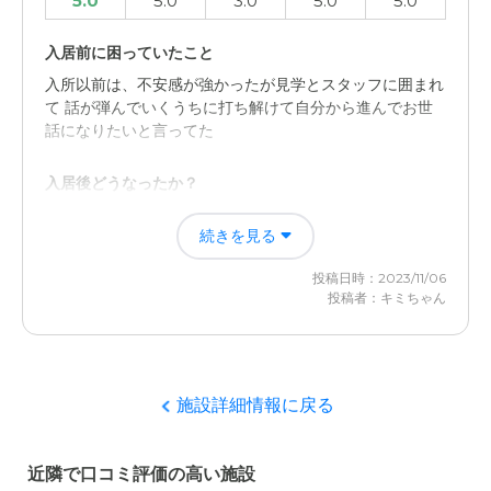
5.0
5.0
3.0
5.0
5.0
入居前に困っていたこと
入所以前は、不安感が強かったが見学とスタッフに囲まれ
て 話が弾んでいくうちに打ち解けて自分から進んでお世
話になりたいと言ってた
入居後どうなったか？
入所後と退所ごでは大きく穏やかさが増して、是非是非ま
続きを見る
たお世話になりたいと毎日 会話の中に施設のことが出て
くるのが以外で有った
投稿日時：2023/11/06
投稿者：キミちゃん
プレザングラン小金井の評価
施設内の設備と利便性がよく、周囲の雰囲気も良く面会に
も素早く応対されるのが良かった 見学後にも解らない際
には質問にも丁寧に説明してくれた
施設詳細情報に戻る
職員・スタッフ・他入居者の雰囲気について
近隣で口コミ評価の高い施設
とても穏やかな雰囲気の中で過ごされるための援助をされ