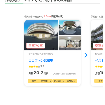
1.6
武蔵野市境
閲覧中の施設から
km
閲覧中の施
空室70室
空室あ
サービス付き高齢者向け住宅
住宅型有料
ココファン武蔵境
ベスト
3.8
20.2
16
月額
万円
月額
(入居金
17
万円
+介護保険料)
自立
要支援1・2
要介護1〜5
認知症可
自立