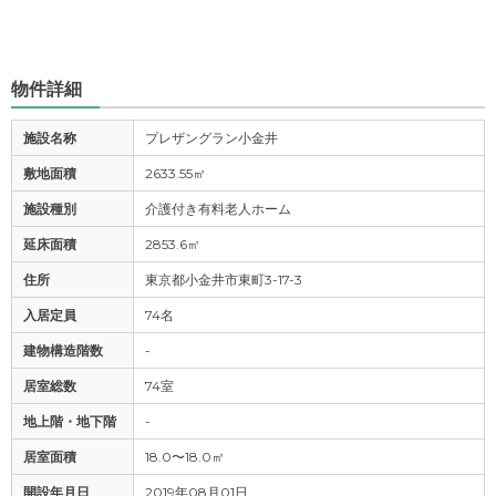
物件詳細
施設名称
プレザングラン小金井
敷地面積
2633.55㎡
施設種別
介護付き有料老人ホーム
延床面積
2853.6㎡
住所
東京都小金井市東町3-17-3
入居定員
74名
建物構造階数
-
居室総数
74室
地上階・地下階
-
居室面積
18.0〜18.0㎡
開設年月日
2019年08月01日