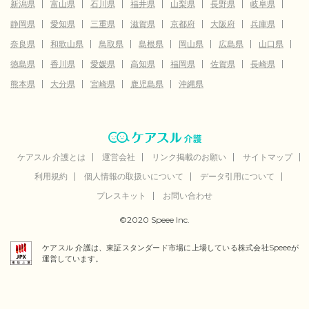
新潟県
富山県
石川県
福井県
山梨県
長野県
岐阜県
静岡県
愛知県
三重県
滋賀県
京都府
大阪府
兵庫県
奈良県
和歌山県
鳥取県
島根県
岡山県
広島県
山口県
徳島県
香川県
愛媛県
高知県
福岡県
佐賀県
長崎県
熊本県
大分県
宮崎県
鹿児島県
沖縄県
ケアスル 介護とは
運営会社
リンク掲載のお願い
サイトマップ
利用規約
個人情報の取扱いについて
データ引用について
プレスキット
お問い合わせ
©2020 Speee Inc.
ケアスル 介護は、東証スタンダード市場に上場している株式会社Speeeが
運営しています。