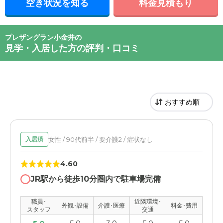
空き状況を知る
料金見積もり
プレザングラン小金井の
見学・入居した方の評判・口コミ
女性 / 90代前半 / 要介護2 / 症状なし
入居済
4.60
JR駅から徒歩10分圏内で駐車場完備
職員･
近隣環境･
外観･設備
介護･医療
料金･費用
スタッフ
交通