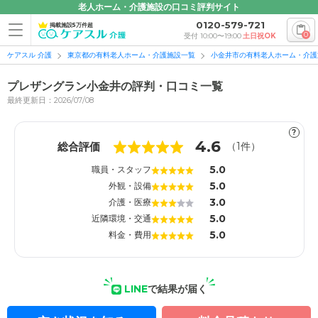
老人ホーム・介護施設の口コミ評判サイト
0120-579-721
掲載施設5万件超
0
受付 10:00〜19:00
土日祝OK
ケアスル 介護
東京都の有料老人ホーム・介護施設一覧
小金井市の有料老人ホーム・介護
プレザングラン小金井の評判・口コミ一覧
最終更新日：2026/07/08
?
1
1
4.6
総合評価
（
1
件）
5.0
職員・スタッフ
5.0
外観・設備
3.0
介護・医療
5.0
近隣環境・交通
5.0
料金・費用
LINE
で結果が届く