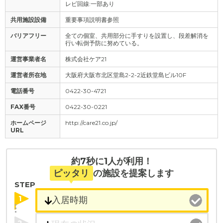
レビ回線:一部あり
共用施設設備
重要事項説明書参照
バリアフリー
全ての個室、共用部分に手すりを設置し、段差解消を
行い転倒予防に努めている。
運営事業者名
株式会社ケア21
運営者所在地
大阪府大阪市北区堂島2-2-2近鉄堂島ビル10F
電話番号
0422-30-4721
FAX番号
0422-30-0221
ホームページ
http://care21.co.jp/
URL
約7秒に1人が利用！
ピッタリ
の施設を提案します
STEP
1
2