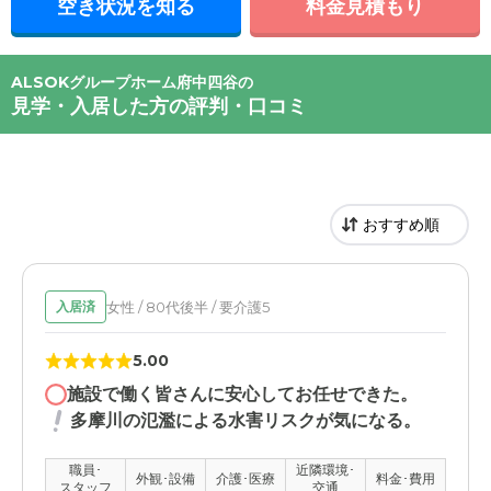
空き状況を知る
料金見積もり
ALSOKグループホーム府中四谷の
見学・入居した方の評判・口コミ
女性 / 80代後半 / 要介護5
入居済
5.00
施設で働く皆さんに安心してお任せできた。
多摩川の氾濫による水害リスクが気になる。
職員･
近隣環境･
外観･設備
介護･医療
料金･費用
スタッフ
交通