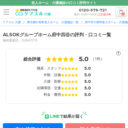
老人ホーム・介護施設の口コミ評判サイト
0120-579-721
掲載施設5万件超
0
受付 10:00〜19:00
土日祝OK
ケアスル 介護
東京都の有料老人ホーム・介護施設一覧
府中市の有料老人ホーム・介護施
ALSOKグループホーム府中四谷の評判・口コミ一覧
最終更新日：2026/07/15
?
1
1
5.0
総合評価
（
1
件）
5.0
職員・スタッフ
5.0
外観・設備
5.0
介護・医療
5.0
近隣環境・交通
5.0
料金・費用
LINE
で結果が届く