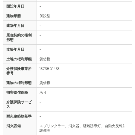
開設年月日
-
建物形態
併設型
建築年月日
-
居住契約の権利
-
形態
改築年月日
-
土地の権利形態
賃借権
介護保険事業所
1373801453
番号
建物の権利形態
賃借権
損害賠償保険
あり
介護保険サービ
-
ス
耐火建築物基準
-
消火設備
スプリンクラー、消火器、避難誘導灯、自動火災報知
設備等