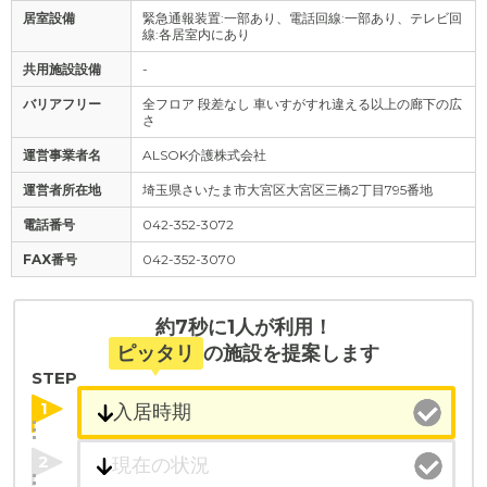
居室設備
緊急通報装置:一部あり、電話回線:一部あり、テレビ回
線:各居室内にあり
共用施設設備
-
バリアフリー
全フロア 段差なし 車いすがすれ違える以上の廊下の広
さ
運営事業者名
ALSOK介護株式会社
運営者所在地
埼玉県さいたま市大宮区大宮区三橋2丁目795番地
電話番号
042-352-3072
FAX番号
042-352-3070
約7秒に1人が利用！
ピッタリ
の施設を提案します
STEP
1
2