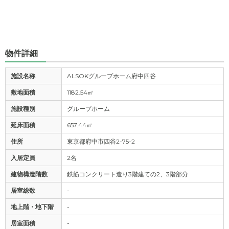
物件詳細
施設名称
ALSOKグループホーム府中四谷
敷地面積
1182.54㎡
施設種別
グループホーム
延床面積
657.44㎡
住所
東京都府中市四谷2-75-2
入居定員
2名
建物構造階数
鉄筋コンクリート造り3階建ての2、3階部分
居室総数
-
地上階・地下階
-
居室面積
-