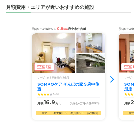
月額費用・エリアが近いおすすめの施設
0.8
府中市住吉町
閲覧中の施設から
km
閲覧中の施
空室1室
空室1
サービス付き高齢者向け住宅
サービス付
SOMPOケア そんぽの家Ｓ府中住
SOM
吉
河原
3.55
16.9
2
月額
万円
月額
(入居金
0
万円
+介護保険料)
自立
要支援1・2
要介護1〜5
認知症可
自立