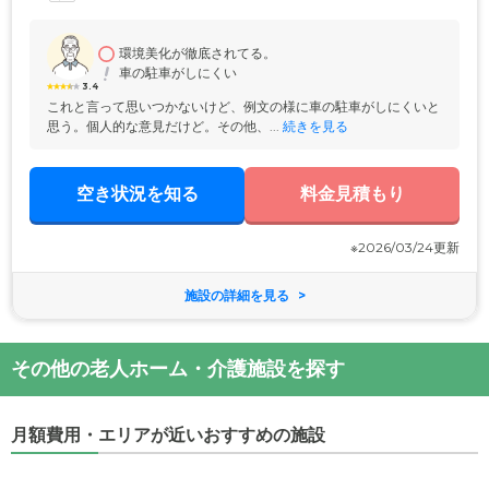
3食ご提供。入浴はおひとりでくつろげる個浴に加え、大浴場もご用意し
ました。明るい光の差し込む談話室では、ご入居者様同士での交流をお
楽しみください。ご家族様やご友人様が訪問した際には来客コーナーを
ご活用いただけます。
環境美化が徹底されてる。
車の駐車がしにくい
3.4
これと言って思いつかないけど、例文の様に車の駐車がしにくいと
思う。個人的な意見だけど。その他、...
 続きを見る
空き状況を知る
料金見積もり
※2026/03/24更新
施設の詳細を見る
その他の老人ホーム・介護施設を探す
月額費用・エリアが近いおすすめの施設