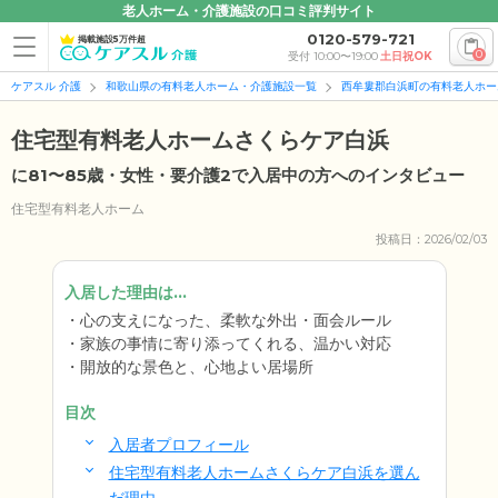
老人ホーム・介護施設の口コミ評判サイト
0120-579-721
掲載施設5万件超
0
受付 10:00〜19:00
土日祝OK
ケアスル 介護
和歌山県の有料老人ホーム・介護施設一覧
西牟婁郡白浜町の有料老人ホー
住宅型有料老人ホームさくらケア白浜
に81〜85歳・女性・要介護2で入居中の方へのインタビュー
住宅型有料老人ホーム
投稿日：2026/02/03
入居した理由は...
心の支えになった、柔軟な外出・面会ルール
家族の事情に寄り添ってくれる、温かい対応
開放的な景色と、心地よい居場所
目次
入居者プロフィール
住宅型有料老人ホームさくらケア白浜を選ん