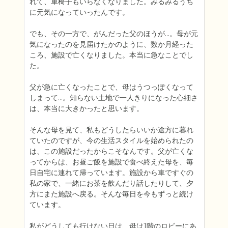
れて、車椅子もいらなくなりました。みるみるうち
に元気になっていったんです。

でも、その一方で、がんだった父のほうが…。母が元
気になったのを見届けたかのように、数か月経った
ころ、施設で亡くなりました。本当に急なことでし
た。

父が急に亡くなったことで、母はうつっぽくなって
しまって…。知らない土地で一人きりになった心細さ
は、本当に大きかったと思います。

そんな母を見て、私もどうしたらいいか途方に暮れ
ていたのですが、今の生活スタイルを始められたの
は、この施設だったからこそなんです。父が亡くな
ってからは、お昼ご飯を施設で食べ終えた母を、毎
日自宅に連れて帰っています。施設から車ですぐの
私の家で、一緒にお茶を飲んだり話したりして、夕
方にまた施設へ戻る。そんな毎日を今もずっと続け
ています。

私がどうしても行けない日は、母は1階のロビーにあ