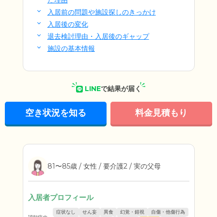
だ理由
入居前の問題や施設探しのきっかけ
入居後の変化
退去検討理由・入居後のギャップ
施設の基本情報
LINE
で結果が届く
空き状況を知る
料金見積もり
81〜85歳 / 女性 / 要介護2 / 実の父母
入居者プロフィール
症状なし
せん妄
異食
幻覚・錯視
自傷・他傷行為