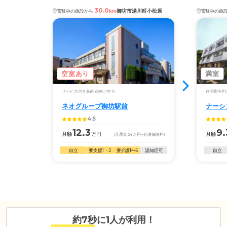
30.0
御坊市湯川町小松原
閲覧中の施設から
km
閲覧中の施
空室あり
満室
サービス付き高齢者向け住宅
住宅型有料
ネオグループ御坊駅前
ナーシ
4.5
12.3
9.
月額
万円
月額
(入居金
24
万円
+介護保険料)
自立
要支援1・2
要介護1〜5
認知症可
自立
約7秒に1人が利用！