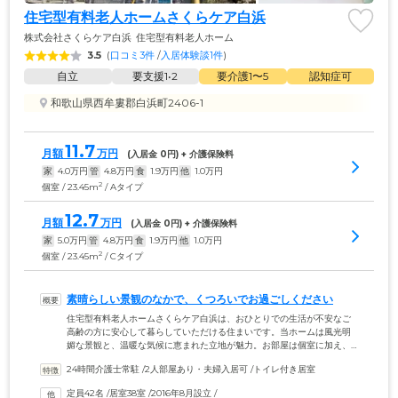
住宅型有料老人ホームさくらケア白浜
株式会社さくらケア白浜
住宅型有料老人ホーム
3.5
(
口コミ3件
 /
入居体験談1件
)
自立
要支援1•2
要介護1〜5
認知症可
和歌山県西牟婁郡白浜町2406-1
11.7
月額
万円
(入居金 
0
円) + 介護保険料
家
4.0
万円
管
4.8
万円
食
1.9
万円
他
1.0
万円
2
個室 / 23.45m
/ Aタイプ
12.7
月額
万円
(入居金 
0
円) + 介護保険料
家
5.0
万円
管
4.8
万円
食
1.9
万円
他
1.0
万円
2
個室 / 23.45m
/ Cタイプ
素晴らしい景観のなかで、くつろいでお過ごしください
住宅型有料老人ホームさくらケア白浜は、おひとりでの生活が不安なご
高齢の方に安心して暮らしていただける住まいです。当ホームは風光明
媚な景観と、温暖な気候に恵まれた立地が魅力。お部屋は個室に加え、
ご夫婦でご入居が可能な二人部屋もご用意しました。お部屋は広さの違
24時間介護士常駐
 /
2人部屋あり・夫婦入居可
 /
トイレ付き居室
うものが数種類ございますので、ライフスタイルに合わせてお好きなタ
イプをお選びください。お食事は栄養バランスに配慮したメニューを1日
定員42名
 /
居室38室
 /
2016年8月設立
 /