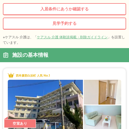
入居条件にあうか確認する
見学予約する
※ケアスル 介護は、「
ケアスル 介護 体験談掲載・削除ガイドライン
」を設置し
ています。
施設の基本情報
西牟婁郡白浜町 人気 No.1
空室あり