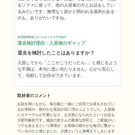
るソファに座って、他の入居者の方とお話をしてい
るみたいです。無理なく誰かと関われる場所がある
住宅型有料老人ホームさくらケア白浜の
退去検討理由・入居後のギャップ
退去を検討したことはありますか？
入居してから「ここがこうだったら…」と感じるよう
な不満は、本当に思い当たりません。心から安心し
て、信頼してお任せできています。
取材者のコメント
お話を伺いながら、毎日娘と一緒にご自宅でお茶をされてい
るお母様の、穏やかな笑顔が目に浮かぶようでした。入居後
にカテーテルが不要になり、お元気になられたというお話も
大変印象的です。施設の皆さんの親身な対応と、ご家族がい
つでも会えるという環境が、お母様の穏やかな毎日に繋がっ
ているのだと感じました。介護というと身構えてしまいます