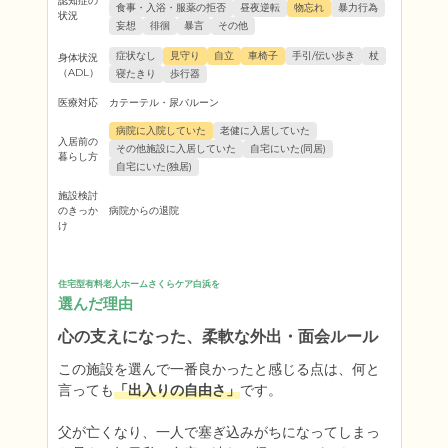
認知症の
食事・入浴・服薬の拒否
昼夜逆転
物忘れ
暴力行為
状況
妄想
徘徊
暴言
その他
症状なし
見守り
自立
車椅子
手引/伝い歩き
杖
身体状況
（ADL）
寝たきり
歩行器
医療対応
カテーテル・尿バルーン
病院に入院していた
老健に入居していた
入居前の
その他施設に入居していた
自宅にいた(同居)
暮らし方
自宅にいた(独居)
施設検討
のきっか
病院からの退院
け
住宅型有料老人ホームさくらケア白浜を
選んだ理由
心の支えになった、柔軟な外出・面会ルール
この施設を選んで一番良かったと感じる点は、何と
言っても
「出入りの自由さ」
です。

父が亡くなり、一人で塞ぎ込みがちになってしまっ