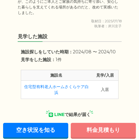
が、このようにご本人とご家族の気持ちに寄り添い、安心し
た暮らしを支えてくれる場所があるのだと、改めて実感いた
しました。
取材日：2025/07/18
執筆者：岸川京子
見学した施設
施設探しをしていた時期：
2024/08 〜 2024/10
見学をした施設：
1件
施設名
見学/入居
住宅型有料老人ホームさくらケア白
入居
浜
LINE
で結果が届く
空き状況を知る
料金見積もり