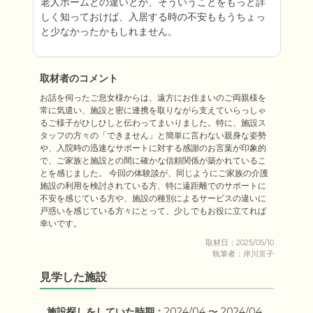
老人ホームとの違いとか、そういうことをもっと詳
しく知っておけば、入居する時の不安ももうちょっ
と少なかったかもしれません。
取材者のコメント
お話を伺ったご息女様からは、遠方にお住まいのご両親様を
常に気遣い、施設と密に連携を取りながら支えていらっしゃ
るご様子がひしひしと伝わってまいりました。特に、施設ス
タッフの方々の「できません」と簡単に言わない親身な姿勢
や、入院時の迅速なサポートに対する感謝のお言葉が印象的
で、ご家族と施設との間に確かな信頼関係が築かれているこ
とを感じました。 今回の体験談が、同じようにご家族の介護
施設の利用を検討されている方、特に遠距離でのサポートに
不安を感じている方や、施設の種別によるサービスの違いに
戸惑いを感じている方々にとって、少しでもお役に立てれば
幸いです。
取材日：2025/05/10
執筆者：岸川京子
見学した施設
施設探しをしていた時期：
2024/04 〜 2024/04