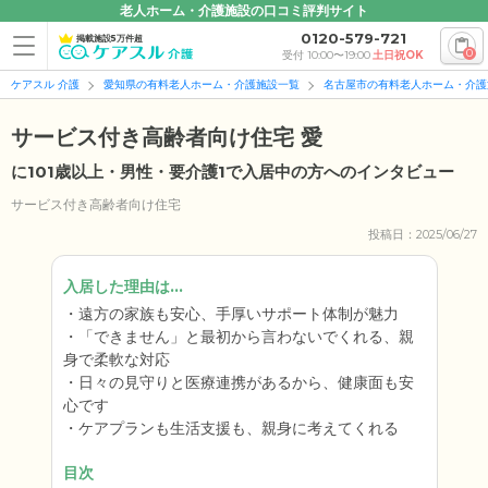
老人ホーム・介護施設の口コミ評判サイト
0120-579-721
掲載施設5万件超
0
受付 10:00〜19:00
土日祝OK
ケアスル 介護
愛知県の有料老人ホーム・介護施設一覧
名古屋市の有料老人ホーム・介護
サービス付き高齢者向け住宅 愛
に101歳以上・男性・要介護1で入居中の方へのインタビュー
サービス付き高齢者向け住宅
投稿日：2025/06/27
入居した理由は...
遠方の家族も安心、手厚いサポート体制が魅力
「できません」と最初から言わないでくれる、親
身で柔軟な対応
日々の見守りと医療連携があるから、健康面も安
心です
ケアプランも生活支援も、親身に考えてくれる
目次