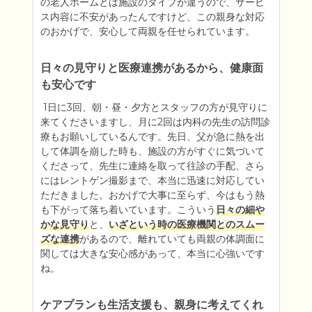
の老人ホームとは施設のタイプが違うので、サービ
ス内容に不安があったんですけど、この親身な対応
のおかげで、安心して両親を任せられています。
日々の見守りと医療連携があるから、健康面
も安心です
 1日に3回、朝・昼・夕方とスタッフの方が見守りに
来てくださいますし、月に2回は内科の先生の訪問診
療もお願いしているんです。先日、父が急に熱を出
して体調を崩した時も、施設の方がすぐに気づいて
くださって、先生に連絡を取って往診の手配、さら
にはレントゲン撮影まで、本当に迅速に対応してい
ただきました。おかげで大事に至らず、今はもう熱
も下がって落ち着いています。こういう
日々の細や
かな見守り
と、
いざという時の医療機関とのスムー
ズな連携
があるので、離れていても両親の体調面に
関しては大きな安心感があって、本当に心強いです
ケアプランも生活支援も、親身に考えてくれ