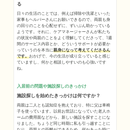
る
日々の生活のことでは、例えば掃除や洗濯といった
家事もヘルパーさんにお願いできるので、両親も身
の回りのことを心配せずに、ずいぶん助かっている
ようです。それに、ケアマネージャーさんが私たち
の状況や両親のことをよく理解してくださって、1週
間のサービス内容とか、どういうサポートが必要か
っていうのを本当に
親身になって考えてくださるん
です。
おかげで、今の生活が成り立っていると感じ
ていますし、何かと相談しやすいのも心強いです
ね。
入居前の問題や施設探しのきっかけ
施設探しを始めたきっかけは何ですか？
両親は二人とも認知症を抱えており、特に父は車椅
子を使っています。以前お世話になっていた老人ホ
ームの費用面などから、新しい施設を探すことにな
りました。ちょうど同じ時期に私も引っ越すことに
なり、両親との距離ができるため、何かあった時に