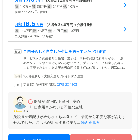
月額
万円
(入居金 
22.0
万円) + 介護保険料
家
11.0
万円
管
3.5
万円
食
2.1
万円
他
1.0
万円
2
個室 / 44.28m
/ 居室1
18.6
月額
万円
(入居金 
24.0
万円) + 介護保険料
家
12.0
万円
管
3.5
万円
食
2.1
万円
他
1.0
万円
2
二人部屋 / 44.28m
/ 居室2
ご自分らしく自立した生活を送っていただけます
サービス付き高齢者向け住宅「愛」は、高齢者施設でありながら、一般
のマンションやご自宅と変わらない生活、プライバシーに配慮した暮ら
しを実現できます。名古屋市天白区植田本町に位置しており、周辺には
公園やスーパーマーケットなどの施設が充実しています。日用品のお買
2人部屋あり・夫婦入居可
 /
トイレ付き居室
い物に出かけたり友人と外食に行ったりと、これまでどおりの自立した
生活を送っていただけます。ご入居者様がご自分らしく、安心して暮ら
定員6名
 /
居室6室
 /
電話
0276-20-1203
せるような環境をご提供しています。
医師が週1回以上巡回し安心
自家用車がないと不便な立地
4.6
施設長の気配りがめちゃくちゃ良くて、最初から不安な事がありま
せんでした。こちらが用意する必要な...
 続きを見る