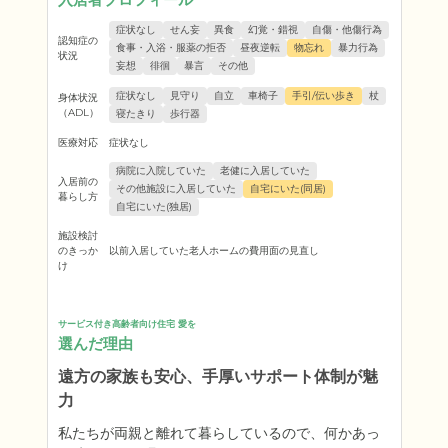
症状なし
せん妄
異食
幻覚・錯視
自傷・他傷行為
認知症の
食事・入浴・服薬の拒否
昼夜逆転
物忘れ
暴力行為
状況
妄想
徘徊
暴言
その他
症状なし
見守り
自立
車椅子
手引/伝い歩き
杖
身体状況
（ADL）
寝たきり
歩行器
医療対応
症状なし
病院に入院していた
老健に入居していた
入居前の
その他施設に入居していた
自宅にいた(同居)
暮らし方
自宅にいた(独居)
施設検討
のきっか
以前入居していた老人ホームの費用面の見直し
け
サービス付き高齢者向け住宅 愛を
選んだ理由
遠方の家族も安心、手厚いサポート体制が魅
力
私たちが両親と離れて暮らしているので、何かあっ