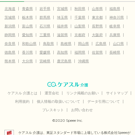
北海道
青森県
岩手県
宮城県
秋田県
山形県
福島県
茨城県
栃木県
群馬県
埼玉県
千葉県
東京都
神奈川県
新潟県
富山県
石川県
福井県
山梨県
長野県
岐阜県
静岡県
愛知県
三重県
滋賀県
京都府
大阪府
兵庫県
奈良県
和歌山県
鳥取県
島根県
岡山県
広島県
山口県
徳島県
香川県
愛媛県
高知県
福岡県
佐賀県
長崎県
熊本県
大分県
宮崎県
鹿児島県
沖縄県
ケアスル 介護とは
運営会社
リンク掲載のお願い
サイトマップ
利用規約
個人情報の取扱いについて
データ引用について
プレスキット
お問い合わせ
©2020 Speee Inc.
ケアスル 介護は、東証スタンダード市場に上場している株式会社Speeeが