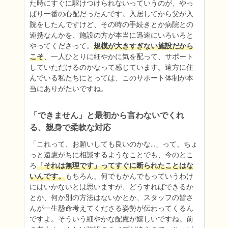
た時にすぐに駆けつけられないっていうのが、やっ
ぱり一番の心配だったんです。入居してから父が入
院をしたんですけど、その時の手続きとか病院との
連携なんかを、施設の方が本当に迅速にいろいろと
やってくださって。
規模が大きすぎない施設だから
こそ
、一人ひとりに細やかに気を配って、サポート
していただけるのかなって感じています。遠方に住
んでいる私たちにとっては、このサポート体制が本
当にありがたいですね。
「できません」と最初から言わないでくれ
「これって、お願いしても良いのかな…」って、ちょ
っと遠慮がちに相談するようなことでも、今のとこ
ろ
「それは無理です」ってすぐに断られたことはな
いんです。
もちろん、何でもかんでもっていうわけ
にはいかないとは思いますが、どうすればできるか
とか、何か別の方法はないかとか、スタッフの皆さ
んが一生懸命考えてくださる姿勢が伝わってくるん
ですよ。そういう細やかな配慮が嬉しいですね。前