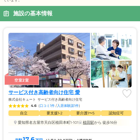
施設の基本情報
空室2室
サービス付き高齢者向け住宅 愛
株式会社キュート
サービス付き高齢者向け住宅
4.6
(
口コミ1件
 /
入居体験談1件
)
自立
要支援1•2
要介護1〜5
認知症可
愛知県名古屋市天白区植田本町1-101
植田駅
から 徒歩16分
17.6