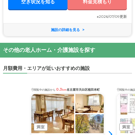
空き状況を知る
料金見積もり
※2026/07/09更新
施設の詳細を見る
その他の老人ホーム・介護施設を探す
月額費用・エリアが近いおすすめの施設
0.3
名古屋市天白区植田本町
閲覧中の施設から
km
閲覧中の施
満室
満室