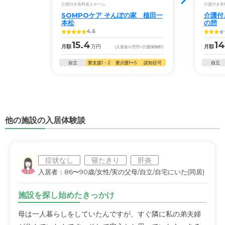
介護付き有料老人ホーム
介護付き有
SOMPOケア そんぽの家　植田一
介護付
本松
の憩
4.6
15.4
14
月額
万円
月額
(入居金
0
万円
+介護保険料)
自立
要支援1・2
要介護1〜5
認知症可
自立
他の施設の入居体験談
症状なし
寝たきり
肝炎
入居者：86〜90歳/女性/実の父母/自立/自宅にいた(同居)
施設を探し始めたきっかけ
母は一人暮らしをしていたんですが、すぐ隣に私の弟夫婦