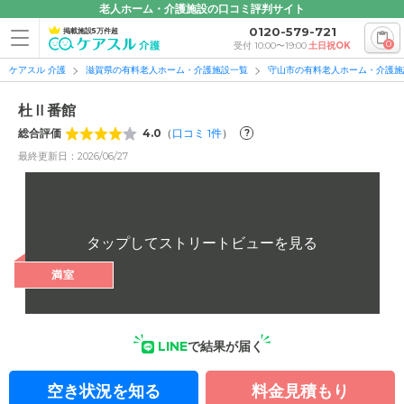
老人ホーム・介護施設の口コミ評判サイト
0120-579-721
掲載施設5万件超
0
受付 10:00〜19:00
土日祝OK
ケアスル 介護
滋賀県の有料老人ホーム・介護施設一覧
守山市の有料老人ホーム・介護施
杜Ⅱ番館
総合評価
4.0
（
口コミ
1
件
）
?
最終更新日：2026/06/27
満室
LINE
で結果が届く
空き状況を知る
料金見積もり