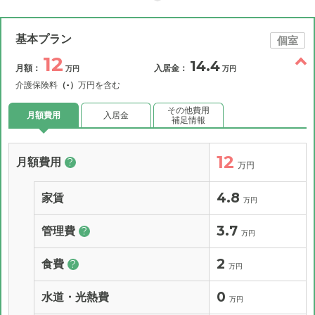
基本プラン
個室
12
14.4
月額：
入居金：
万円
万円
介護保険料
（-）
万円を含む
その他費用
月額費用
入居金
補足情報
12
月額費用
?
万円
4.8
家賃
万円
3.7
管理費
?
万円
2
食費
?
万円
0
水道・光熱費
万円