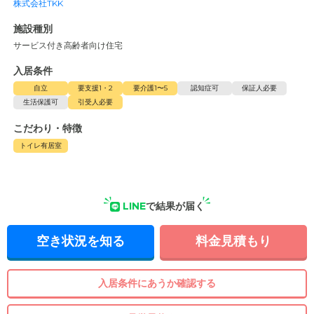
株式会社TKK
施設種別
サービス付き高齢者向け住宅
入居条件
自立
要支援1・2
要介護1〜5
認知症可
保証人必要
生活保護可
引受人必要
こだわり・特徴
トイレ有居室
LINE
で結果が届く
空き状況を知る
料金見積もり
入居条件にあうか確認する