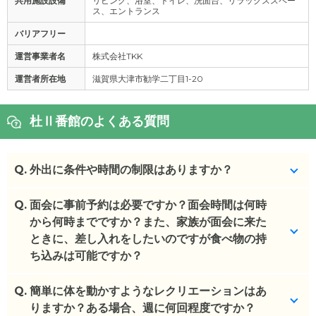
共用施設設備
リビング、浴室、トイレ、洗面台、リラックススペー
ス、エントランス
バリアフリー
運営事業者名
株式会社TKK
運営者所在地
滋賀県大津市勧学二丁目1-20
杜Ⅱ番館のよくある質問
Q.
外出に条件や時間の制限はありますか？
Q.
特にありません。
面会に事前予約は必要ですか？面会時間は何時
から何時までですか？また、家族が面会に来た
(回答者: 施設担当者,回答日: 2024/03/13)
ときに、差し入れをしたいのですが食べ物の持
ち込みは可能ですか？
Q.
事前予約は不要です。日中の面会となります。夜間
簡単に体を動かすようなレクリエーションはあ
帯（19時以降）は事前に申告をお願いします。
りますか？ある場合、週に何回程度ですか？