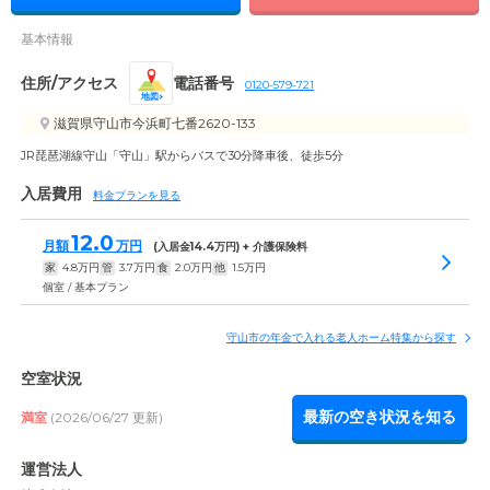
基本情報
住所/アクセス
電話番号
0120-579-721
地図
滋賀県守山市今浜町七番2620-133
JR琵琶湖線守山「守山」駅からバスで30分降車後、徒歩5分
入居費用
料金プランを見る
12.0
月額
万円
(入居金
14.4
万円) + 介護保険料
家
4.8
万円
管
3.7
万円
食
2.0
万円
他
1.5
万円
個室 / 基本プラン
守山市の年金で入れる老人ホーム特集から探す
空室状況
最新の空き状況を知る
満室
(2026/06/27 更新)
運営法人