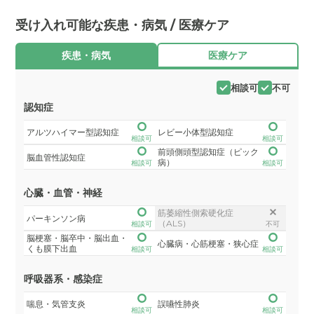
受け入れ可能な疾患・病気 / 医療ケア
疾患・病気
医療ケア
相談可
不可
認知症
アルツハイマー型認知症
レビー小体型認知症
相談可
相談可
前頭側頭型認知症（ピック
脳血管性認知症
病）
相談可
相談可
心臓・血管・神経
筋萎縮性側索硬化症
パーキンソン病
（ALS）
相談可
不可
脳梗塞・脳卒中・脳出血・
心臓病・心筋梗塞・狭心症
くも膜下出血
相談可
相談可
呼吸器系・感染症
喘息・気管支炎
誤嚥性肺炎
相談可
相談可