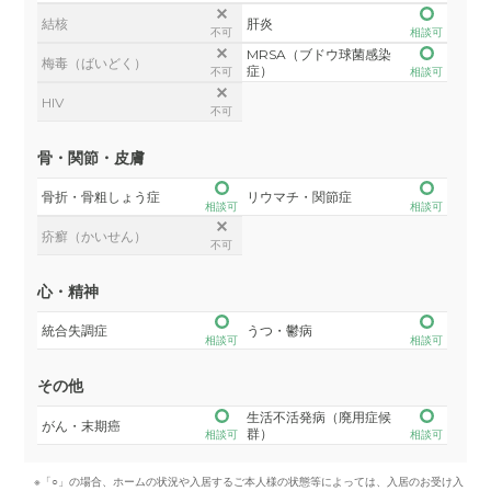
結核
肝炎
不可
相談可
MRSA（ブドウ球菌感染
梅毒（ばいどく）
症）
不可
相談可
HIV
不可
骨・関節・皮膚
骨折・骨粗しょう症
リウマチ・関節症
相談可
相談可
疥癬（かいせん）
不可
心・精神
統合失調症
うつ・鬱病
相談可
相談可
その他
生活不活発病（廃用症候
がん・末期癌
群）
相談可
相談可
※「○」の場合、ホームの状況や入居するご本人様の状態等によっては、入居のお受け入