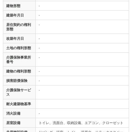
建物形態
-
建築年月日
-
居住契約の権利
-
形態
改築年月日
-
土地の権利形態
-
介護保険事業所
-
番号
建物の権利形態
-
損害賠償保険
-
介護保険サービ
-
ス
耐火建築物基準
消火設備
-
居室設備
トイレ、洗面台、収納設備、エアコン、クローゼット