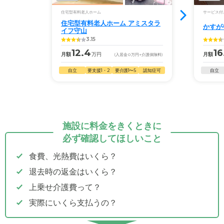
住宅型有料老人ホーム
サービス付
住宅型有料老人ホーム アミスタラ
かすが
イフ守山
3.15
12.4
16
月額
万円
月額
(入居金
0
万円
+介護保険料)
自立
要支援1・2
要介護1〜5
認知症可
自立
施設に料金をきくときに
必ず確認してほしいこと
食費、光熱費はいくら？
退去時の返金はいくら？
上乗せ介護費って？
実際にいくら支払うの？