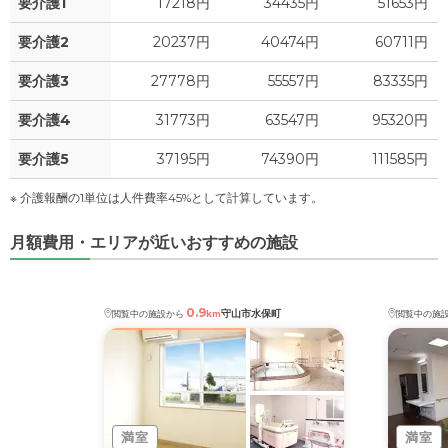
要介護1
17218円
34435円
51653円
要介護2
20237円
40474円
60711円
要介護3
27778円
55557円
83335円
要介護4
31773円
63547円
95320円
要介護5
37195円
74390円
111585円
※ 介護報酬の1単位は人件費率45%として計算しています。
月額費用・エリアが近いおすすめの施設
0.9
守山市水保町
閲覧中の施設から
km
閲覧中の施
満室
満室