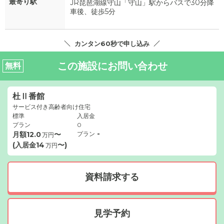
最寄り駅
JR琵琶湖線守山「守山」駅からバスで30分降
車後、徒歩5分
カンタン60秒で申し込み
この施設にお問い合わせ
無料
杜Ⅱ番館
サービス付き高齢者向け住宅
標準
入居金
プラン
0
-
月額
12.0
〜
プラン
万円
(入居金
14
〜)
万円
資料請求する
見学予約