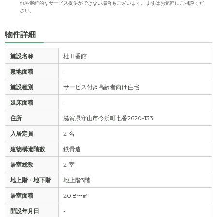
れや継続的なサービス提供ができない場合もございます。まずはお気軽にご相談くだ
さい。
物件詳細
施設名称
杜Ⅱ番館
敷地面積
-
施設種別
サービス付き高齢者向け住宅
延床面積
-
住所
滋賀県守山市今浜町七番2620-133
入居定員
21名
建物構造階数
鉄骨造
居室総数
21室
地上階・地下階
地上階3階
居室面積
20.8〜㎡
開設年月日
-