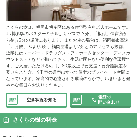
さくらの樹は、福岡市博多区にある住宅型有料老人ホームです。
JR博多駅のバスターミナルよりバスで17分、「板付」停留所か
ら徒歩3分の場所にあります。またお車の場合は、福岡都市高速
「西月隈」ICより3分、福岡空港より7分とのアクセスも抜群。
近隣にはスーパー・ドラッグストア・ホームセンター・ディスカ
ウントストアなどが揃っており、生活に困らない便利な住環境で
す。ご入居いただけるのは、60歳以上で要支援・要介護認定を
受けられた方。全11室の居室はすべて個室のプライベート空間に
なっています。家庭的で心癒される環境のなかで、いきいきと健
やかな毎日をお送りください。
電話で
空き状況を知る
無料
無料
問い合わせ
さくらの樹の料金