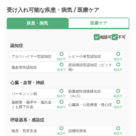
受け入れ可能な疾患・病気 / 医療ケア
疾患・病気
医療ケア
相談可
不可
認知症
アルツハイマー型認知症
レビー小体型認知症
相談可
相談可
前頭側頭型認知症（ピック
脳血管性認知症
病）
相談可
相談可
心臓・血管・神経
筋萎縮性側索硬化症
パーキンソン病
（ALS）
相談可
相談可
脳梗塞・脳卒中・脳出血・
心臓病・心筋梗塞・狭心症
くも膜下出血
相談可
相談可
呼吸器系・感染症
喘息・気管支炎
誤嚥性肺炎
相談可
相談可