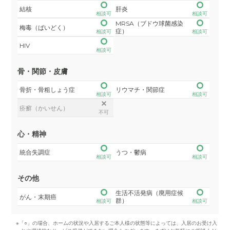
結核
肝炎
相談可
相談可
MRSA（ブドウ球菌感染
梅毒（ばいどく）
症）
相談可
相談可
HIV
相談可
骨・関節・皮膚
骨折・骨粗しょう症
リウマチ・関節症
相談可
相談可
疥癬（かいせん）
不可
心・精神
統合失調症
うつ・鬱病
相談可
相談可
その他
生活不活発病（廃用症候
がん・末期癌
群）
相談可
相談可
※「○」の場合、ホームの状況や入居するご本人様の状態等によっては、入居のお受け入