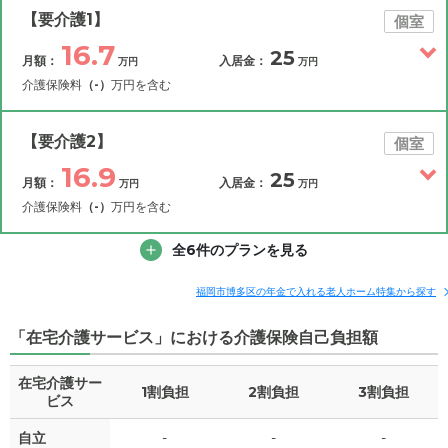
【要介護1】
個室
16.7
25
月額：
入居金：
万円
万円
介護保険料
（-）
万円を含む
その他費用
月額費用
入居金
補足情報
【要介護2】
個室
16.9
25
月額：
入居金：
万円
万円
16.7
月額費用
?
万円
介護保険料
（-）
万円を含む
5
その他費用
家賃
全6件のプランを見る
月額費用
入居金
万円
補足情報
6.2
管理費
?
福岡市博多区の年金で入れる老人ホーム特集から探す
万円
16.9
月額費用
?
万円
「在宅介護サービス」における介護保険自己負担額
3.3
食費
?
万円
5
家賃
万円
在宅介護サー
0
水道・光熱費
1割負担
2割負担
万円
3割負担
ビス
6.2
管理費
?
万円
0
上乗せ介護費
?
自立
-
-
-
万円