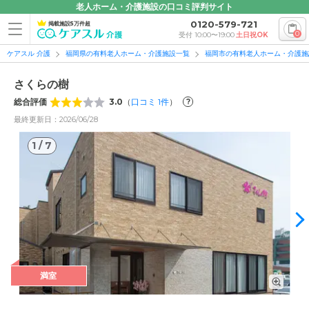
老人ホーム・介護施設の口コミ評判サイト
0120-579-721
掲載施設5万件超
0
受付 10:00〜19:00
土日祝OK
ケアスル 介護
福岡県の有料老人ホーム・介護施設一覧
福岡市の有料老人ホーム・介護施
さくらの樹
総合評価
3.0
（
口コミ
1
件
）
?
最終更新日：2026/06/28
1
/
7
1
/
7
満室