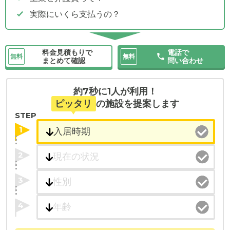
実際にいくら支払うの？
料金見積もりで
電話で
無料
無料
まとめて確認
問い合わせ
約7秒に1人が利用！
ピッタリ
の施設を提案します
STEP
1
2
3
4