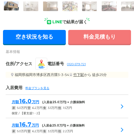
外観: 落ち着いた雰囲気の2階建ての建物です。エントランスは
屋根つきで、悪天候時も快適にご利用いただけます。
LINE
で結果が届く
空き状況を知る
料金見積もり
基本情報
住所/アクセス
電話番号
0120-579-721
地図
福岡県福岡市博多区西月隈3-3-54
竹下駅
から 徒歩25分
入居費用
料金プランを見る
16.0
月額
万円
(入居金
25.0
万円) + 介護保険料
家
5.0
万円
管
6.2
万円
食
3.3
万円
他
1.5
万円
個室 / 【要支援1・2】
16.7
月額
万円
(入居金
25.0
万円) + 介護保険料
家
5.0
万円
管
6.2
万円
食
3.3
万円
他
2.2
万円