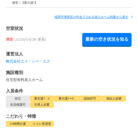
個室 / 【要介護1】
福岡市博多区の年金で入れる老人ホーム特集から探す
空室状況
最新の空き状況を知る
満室
(2026/06/28 更新)
運営法人
株式会社エイ・シー・エス
施設種別
住宅型有料老人ホーム
入居条件
自立
要支援1・2
要介護1〜5
認知症可
保証人必要
生活保護可
引受人必要
こだわり・特徴
24時間介護
トイレ有居室