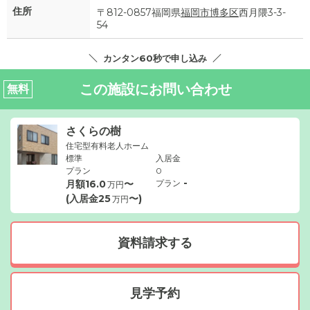
住所
〒812-0857福岡県
福岡市博多区
西月隈3-3-
54
カンタン60秒で申し込み
この施設にお問い合わせ
無料
さくらの樹
住宅型有料老人ホーム
標準
入居金
プラン
0
-
月額
16.0
〜
プラン
万円
(入居金
25
〜)
万円
資料請求する
見学予約