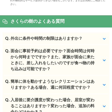
れや継続的なサービス提供ができない場合もございます。まずはお気軽にご相談くだ
さい。
さくらの樹のよくある質問
Q.
外出に条件や時間の制限はありますか？
Q.
事前申請あれば制限なく外出可能です。
面会に事前予約は必要ですか？面会時間は何時
から何時までですか？また、家族が面会に来た
(回答者: 施設担当者,回答日: 2024/02/29)
ときに、差し入れをしたいのですが食べ物の持
ち込みは可能ですか？
Q.
事前予約必要なく、自由に面会可能です。
簡単に体を動かすようなレクリエーションはあ
りますか？ある場合、週に何回程度ですか？
(回答者: 施設担当者,回答日: 2024/02/29)
Q.
毎日ラジオ体操を行っております。個々でご希望が
入居後に要介護度が変わった場合、居室が変わ
あれば歩行訓練なども可能です。
ることはありますか？変わった場合、追加の料
金などはかかる？