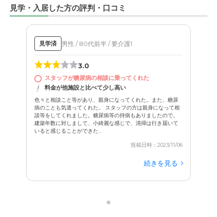
見学・入居した方の評判・口コミ
男性 / 80代前半 / 要介護1
見学済
3.0
スタッフが糖尿病の相談に乗ってくれた
料金が他施設と比べて少し高い
色々と相談こと等があり、親身になってくれた。また、糖尿
病のことも気遣ってくれた。 スタッフの方は親身になって相
談等をしてくれました。糖尿病等の持病もありましたので。
建築年数に対しまして、小綺麗な感じで、清掃は行き届いて
いると感じることができた...
投稿日時：2023/11/06
続きを見る