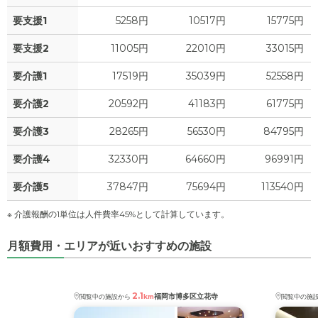
3.3
食費
?
万円
要支援1
5258円
10517円
15775円
2.2
その他
万円
0
水道・光熱費
万円
要支援2
11005円
22010円
33015円
-
介護保険料
万円
0
要介護1
上乗せ介護費
17519円
35039円
52558円
?
万円
要介護2
20592円
41183円
61775円
2.4
その他
万円
要介護3
28265円
56530円
84795円
-
介護保険料
万円
要介護4
32330円
64660円
96991円
要介護5
37847円
75694円
113540円
※ 介護報酬の1単位は人件費率45%として計算しています。
月額費用・エリアが近いおすすめの施設
2.1
福岡市博多区立花寺
閲覧中の施設から
km
閲覧中の施