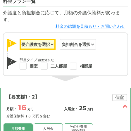
料金プラン一覧
介護度と負担割合に応じて、月額の介護保険料が変わま
す。
料金の総額を見積もり・お問い合わせ
1
部屋タイプ
(複数選択可)
2
個室
二人部屋
相部屋
【要支援1・2】
個室
16
25
月額：
入居金：
万円
万円
介護保険料
（-）
万円を含む
その他費用
月額費用
入居金
補足情報