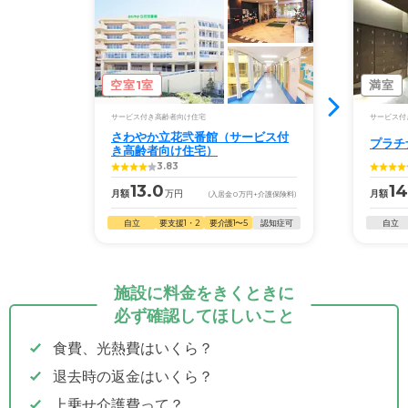
空室1室
満室
サービス付き高齢者向け住宅
サービス付
さわやか立花弐番館（サービス付
プラチ
き高齢者向け住宅）
3.83
13.0
14
月額
万円
月額
(入居金
0
万円
+介護保険料)
自立
要支援1・2
要介護1〜5
認知症可
自立
施設に料金をきくときに
必ず確認してほしいこと
食費、光熱費はいくら？
退去時の返金はいくら？
上乗せ介護費って？