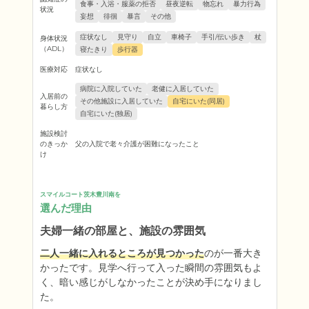
食事・入浴・服薬の拒否
昼夜逆転
物忘れ
暴力行為
状況
妄想
徘徊
暴言
その他
症状なし
見守り
自立
車椅子
手引/伝い歩き
杖
身体状況
（ADL）
寝たきり
歩行器
医療対応
症状なし
病院に入院していた
老健に入居していた
入居前の
その他施設に入居していた
自宅にいた(同居)
暮らし方
自宅にいた(独居)
施設検討
のきっか
父の入院で老々介護が困難になったこと
け
スマイルコート茨木豊川南を
選んだ理由
夫婦一緒の部屋と、施設の雰囲気
二人一緒に入れるところが見つかった
のが一番大き
かったです。見学へ行って入った瞬間の雰囲気もよ
く、暗い感じがしなかったことが決め手になりまし
た。
