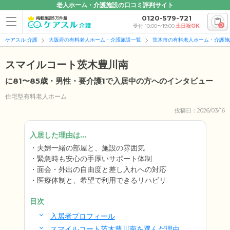
老人ホーム・介護施設の口コミ評判サイト
0120-579-721
掲載施設5万件超
0
受付 10:00〜19:00
土日祝OK
ケアスル 介護
大阪府の有料老人ホーム・介護施設一覧
茨木市の有料老人ホーム・介護施
スマイルコート茨木豊川南
に81〜85歳・男性・要介護1で入居中の方へのインタビュー
住宅型有料老人ホーム
投稿日：2026/03/16
入居した理由は...
夫婦一緒の部屋と、施設の雰囲気
緊急時も安心の手厚いサポート体制
面会・外出の自由度と差し入れへの対応
医療体制と、希望で利用できるリハビリ
目次
入居者プロフィール
スマイルコート茨木豊川南を選んだ理由