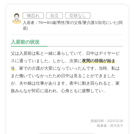
物忘れ
自立
症状なし
入居者：76〜80歳/男性/実の父母/要介護3/自宅にいた(同
居)
入居前の状況
父は入居前は私と一緒に暮らしていて、日中はデイサービ
スに通っていました。しかし、次第に
夜間の徘徊が始ま
り
、家での介護が大変になっていったんです。当時、私は
まだ働いていなかったため日中は見ることができました
が、夫や娘は仕事があります。夜中に動き回られると、家
族みんなが対応に追われ、心身ともに疲弊してい...
投稿日時：2025/12/26
執筆者：岸川京子