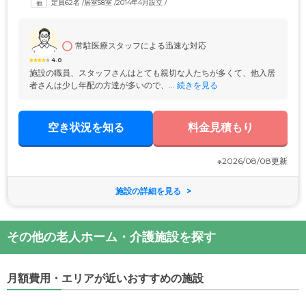
定員62名
 /
居室58室
 /
2014年4月設立
 /
す。入居条件は、身の回りのことがご自身でできる自立の方から、要支
援・要介護の方まで。「今は元気だけど将来が不安」という方も、「在
宅介護で精神的に疲れてしまった」という方も、ぜひ一度ご相談くださ
い。
常駐医療スタッフによる迅速な対応
4.0
施設の職員、スタッフさんはとても親切な人たちが多くて、他入居
者さんは少し年配の方達が多いので、...
 続きを見る
空き状況を知る
料金見積もり
※2026/08/08更新
施設の詳細を見る
その他の老人ホーム・介護施設を探す
月額費用・エリアが近いおすすめの施設