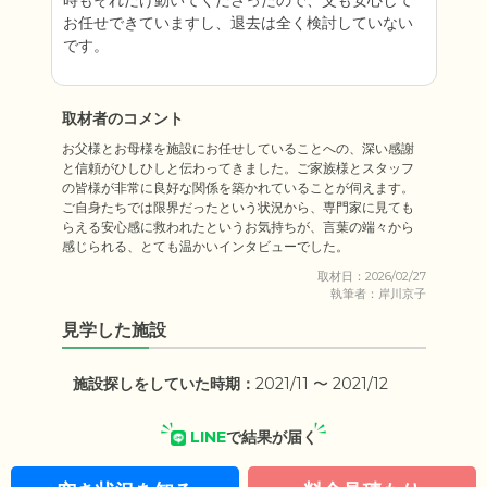
時もそれだけ動いてくださったので、父も安心して
お任せできていますし、退去は全く検討していない
です。
取材者のコメント
お父様とお母様を施設にお任せしていることへの、深い感謝
と信頼がひしひしと伝わってきました。ご家族様とスタッフ
の皆様が非常に良好な関係を築かれていることが伺えます。
ご自身たちでは限界だったという状況から、専門家に見ても
らえる安心感に救われたというお気持ちが、言葉の端々から
感じられる、とても温かいインタビューでした。
取材日：2026/02/27
執筆者：岸川京子
見学した施設
施設探しをしていた時期：
2021/11 〜 2021/12
LINE
で結果が届く