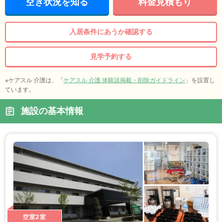
空き状況を知る
料金見積もり
入居条件にあうか確認する
見学予約する
※ケアスル 介護は、「
ケアスル 介護 体験談掲載・削除ガイドライン
」を設置し
ています。
施設の基本情報
空室2室