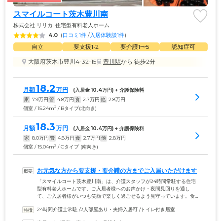
スマイルコート茨木豊川南
株式会社 リリカ
住宅型有料老人ホーム
4.0
(
口コミ1件
 /
入居体験談1件
)
自立
要支援1•2
要介護1〜5
認知症可
大阪府茨木市豊川4-32-15
豊川駅
から 徒歩2分
18.2
月額
万円
(入居金 
10.4
万円) + 介護保険料
家
7.9
万円
管
4.8
万円
食
2.7
万円
他
2.8
万円
2
個室 / 15.24m
/ Bタイプ(北向き)
18.3
月額
万円
(入居金 
10.4
万円) + 介護保険料
家
8.0
万円
管
4.8
万円
食
2.7
万円
他
2.8
万円
2
個室 / 15.04m
/ Cタイプ (南向き)
お元気な方から要支援・要介護の方までご入居いただけます
「スマイルコート茨木豊川南」は、介護スタッフが24時間常駐する住宅
型有料老人ホームです。ご入居者様へのお声かけ・夜間見回りを通し
て、ご入居者様がいつも笑顔で楽しく過ごせるよう見守っています。食
事・入浴・排泄・着替え介助など、介護保険サービスをご利用の場合
24時間介護士常駐
 /
2人部屋あり・夫婦入居可
 /
トイレ付き居室
は、1Fにある介護事業所の訪問介護サービスをご利用可能です。もちろ
ん、現在ご利用の介護事業所をそのまま継続していただくこともできま