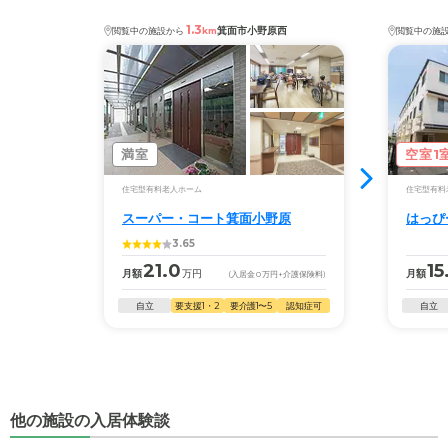
1.3
箕面市小野原西
閲覧中の施設から
km
閲覧中の施
満室
空室1
住宅型有料老人ホーム
住宅型有料
スーパー・コート箕面小野原
はっぴ
3.65
21.0
15
月額
万円
月額
(入居金
0
万円
+介護保険料)
自立
要支援1・2
要介護1〜5
認知症可
自立
他の施設の入居体験談