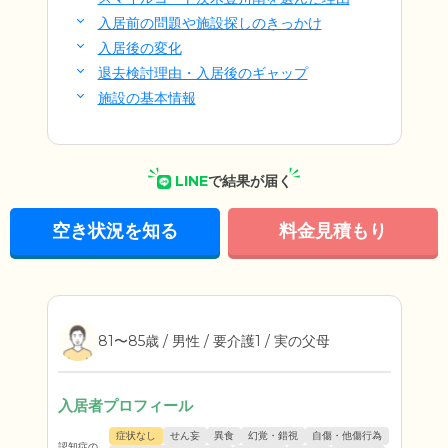
入居前の問題や施設探しのきっかけ
入居後の変化
退去検討理由・入居後のギャップ
施設の基本情報
LINE
で結果が届く
空き状況を知る
料金見積もり
81〜85歳 / 男性 / 要介護1 / 実の父母
入居者プロフィール
症状なし
せん妄
異食
幻覚・錯視
自傷・他傷行為
認知症の