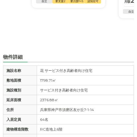
26
自立
要支援2
要介護1〜5
認知症可
月額
自立
物件詳細
施設名称
花 サービス付き高齢者向け住宅
敷地面積
1798.71㎡
施設種別
サービス付き高齢者向け住宅
延床面積
2376.88㎡
住所
兵庫県神戸市須磨区友が丘7-1-14
入居定員
64名
建物構造階数
RC造地上6階