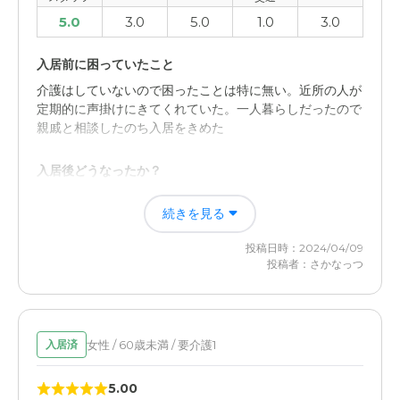
5.0
3.0
5.0
1.0
3.0
入居前に困っていたこと
介護はしていないので困ったことは特に無い。近所の人が
定期的に声掛けにきてくれていた。一人暮らしだったので
親戚と相談したのち入居をきめた
入居後どうなったか？
入居前に介護をしていなかったので変わらない。祖母が住
続きを見る
んでた家が空き家になったので、その空き家をどうする
か？という問題が新たに増えたくらいで、他は何も変わら
投稿日時：2024/04/09
ない
投稿者：さかなっつ
花 サービス付き高齢者向け住宅の評価
スタッフさんの対応が良かった。また、入居することでボ
ンヤリしていた祖母の意識がハッキリしていたのも嬉しか
女性 / 60歳未満 / 要介護1
入居済
った
5.00