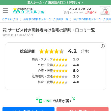
老人ホーム・介護施設の口コミ評判サイト
0120-579-721
掲載施設5万件超
0
受付 10:00〜19:00
土日祝OK
ケアスル 介護
兵庫県の有料老人ホーム・介護施設一覧
神戸市の有料老人ホーム・介護施
花 サービス付き高齢者向け住宅の評判・口コミ一覧
最終更新日：2026/05/29
?
1
1
4.2
総合評価
（
2
件）
5.0
職員・スタッフ
4.0
外観・設備
5.0
介護・医療
3.0
近隣環境・交通
4.0
料金・費用
LINE
で結果が届く