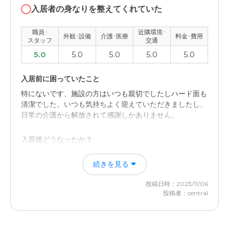
職員・スタッフ・他入居者の雰囲気について
入居者の身なりを整えてくれていた
入居してからすぐコロナになってしまい、一度しか会うこ
とが出来てないのでわからないが、祖母に友達ができたと
職員･
近隣環境･
外観･設備
介護･医療
料金･費用
いう話が聞けて嬉しかった
スタッフ
交通
5.0
5.0
5.0
5.0
5.0
外観・内装・居室・設備について
道路の脇にひっそりと建っているイメージだった。車でし
入居前に困っていたこと
かいけないのが少し不便と感じた。
特にないです、施設の方はいつも親切でしたしハード面も
清潔でした。いつも気持ちよく迎えていただきましたし、
介護医療サービスについて
日常の介護から解放されて感謝しかありません。
コロナ禍で施設にいけなかったため、内情は聞くだけでし
かわからないが、祖母の状態が良くなっていたから
入居後どうなったか？
いつもいつ電話がかかってくるかと、寝ている時も仕事の
近隣環境や交通アクセスについて
続きを見る
時も考えていましたがそのストレスからかなり解放されま
した、感謝しています
家から遠くはないが、とにかく山上にあり車でしか行けな
投稿日時：2023/11/06
い。歩くにしてもずっと坂道なところが不便
投稿者：central
花 サービス付き高齢者向け住宅の評価
料金費用について
いつも清潔でした、入居者の身なりも整えてくれていた
し、ハード面もいつも清潔でした。
お金に関しては祖母自身の財産から出しているので、関与