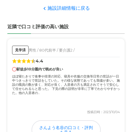
することはなかった。高くも安くもない、というイメージ
施設詳細情報に戻る
職員・スタッフ・他入居者の雰囲気について
いつも親切にしていただきました。何よりも日常の介護か
近隣で口コミ評価の高い施設
ら解放してもらい感謝しかありません
外観・内装・居室・設備について
いつも清潔でしたし入居者の身なりもきちんと整えてくれ
男性 / 80代前半 / 要介護2 /
見学済
ていました、感謝しかありません
4.4
駅徒歩10分圏内で眺めが良い
介護医療サービスについて
ほぼ寝たきりで食事や排泄の対応、寝具や衣服の交換等日常の世話が一日
足が悪い入居者でしたが いつもそれに配慮してくれてい
中つきっきりで世話をしていた。その様な状態であっても我儘が多い。 施
ました。感謝しかありませんでした
設の職員の数が多く、対応が良く、入居者の方も満足されてそうで安心し
て任せられるらと思った。 下見の際の説明が非常に丁寧でわかりやすかっ
た。他の入居者の...
近隣環境や交通アクセスについて
車でも電車でも行くことがありましたがそんなに不便もあ
投稿日時：2023/10/04
りませんでしたし不満は特にありませんでした
さんよう名谷の口コミ・評判
料金費用について