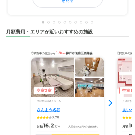
を見る
安いものではありませんでしたが、日々の介護から解放さ
れ、ストレス代を払っていると思えばいい
月額費用・エリアが近いおすすめの施設
1.8
神戸市須磨区西落合
閲覧中の施設から
km
閲覧中の施
空室2室
空室1
住宅型有料老人ホーム
介護付き有
さんよう名谷
あいハ
3.78
16.2
16
月額
万円
月額
(入居金
30
万円
+介護保険料)