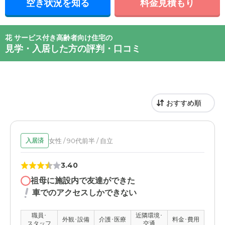
空き状況を知る
料金見積もり
花 サービス付き高齢者向け住宅の
見学・入居した方の評判・口コミ
女性 / 90代前半 / 自立
入居済
3.40
祖母に施設内で友達ができた
車でのアクセスしかできない
職員･
近隣環境･
外観･設備
介護･医療
料金･費用
スタッフ
交通