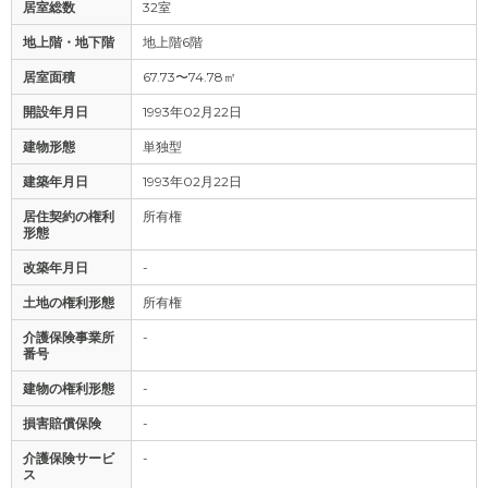
居室総数
32室
地上階・地下階
地上階6階
居室面積
67.73〜74.78㎡
開設年月日
1993年02月22日
建物形態
単独型
建築年月日
1993年02月22日
居住契約の権利
所有権
形態
改築年月日
-
土地の権利形態
所有権
介護保険事業所
-
番号
建物の権利形態
-
損害賠償保険
-
介護保険サービ
-
ス