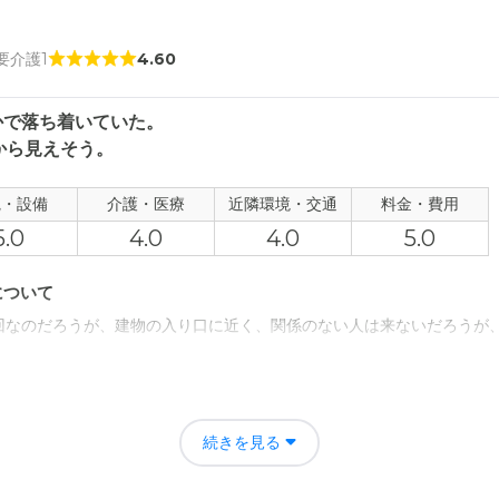
 要介護1
4.60
かで落ち着いていた。
から見えそう。
観・設備
介護・医療
近隣環境・交通
料金・費用
5.0
4.0
4.0
5.0
について
回なのだろうが、建物の入り口に近く、関係のない人は来ないだろうが
について
、建物が少し奥まっていて、緑も少しあって、静かで落ち着いていて良
続きを見る
いが、やや広めと感じた。