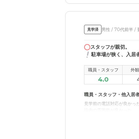
男性 / 70代前半 /
見学済
スタッフが親切。
駐車場が狭く、入居
職員・スタッフ
外
4.0
職員・スタッフ・他入居
見学前の電話対応が良かっ
設内の雰囲気が良かった。
近隣環境や交通アクセス
田舎に住んでるので施設へ