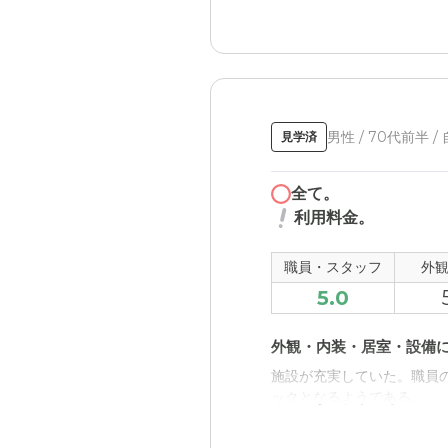
足腰がわるい。
男性 / 70代前半 /
見学済
全て。
利用料金。
職員・スタッフ
外
5.0
外観・内装・居室・設備
施設が充実していた。職員
ックとなるようである。
料金費用について