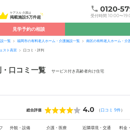
0120-57
ケアスル 介護は
受付時間 10:00〜19:
掲載施設5万件超
見学予約の相談
施設一覧
福岡市の有料老人ホーム・介護施設一覧
南区の有料老人ホーム・介
ェスト高宮
口コミ・評判
判・口コミ一覧
サービス付き高齢者向け住宅
4.0
（
口コミ
9
件
）
総合評価
フ
外観・設備
介護・医療
近隣環境・交通
料金