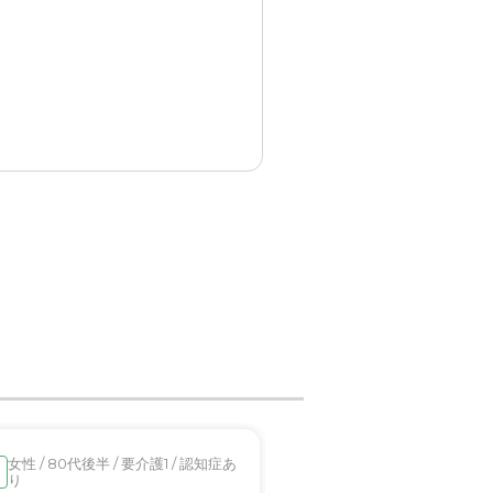
ているのは見ます。
非常に満足しています。本人
ったと思います。
すが、満足させていただいて
おります。
女性 / 80代後半 / 要介護1 / 認知症あ
女性 / 80代後半 / 要
入居済
り
り
るため不満な点であったり