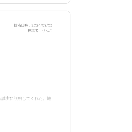
投稿日時：2024/09/03
投稿者：りんご
も誠実に説明してくれた。施
さな段差が個室の前にあり、