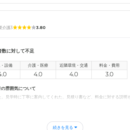
 要介護3
3.80
者数に対して不足
観・設備
介護・医療
近隣環境・交通
料金・費用
4.0
4.0
4.0
3.0
者の雰囲気について
た。見学時に丁寧に案内してくれた。見積り書など、料金に対する説明
について
のアクセスが悪い。駐車場が入居者数に対して狭いし、足りてない。小
続きを見る