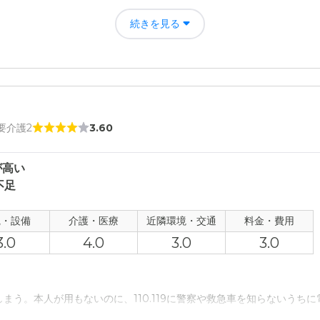
ではないか。年金のほとんどすべてを注ぎ込んでも足りないようであるし
続きを見る
る。
 要介護2
3.60
が高い
不足
観・設備
介護・医療
近隣環境・交通
料金・費用
3.0
4.0
3.0
3.0
まう。本人が用もないのに、110.119に警察や救急車を知らないうち