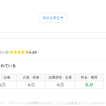
人の徘徊や電話の使用ができなくなり、その癖が無くなった事で助かりま
続きを見る
られる環境と設備が整ってると思います。親身になってやっていただけ
者の雰囲気について
 要介護1
4.20
良かったかも知れませんが、何が問題になるようなことはありませんで
について
されている
から普通だと思います。あまり、拘束されてる感もないと感じました。
観・設備
介護・医療
近隣環境・交通
料金・費用
て
4.0
4.0
4.0
5.0
いただければ良いと感じました。それに見合った費用も必要と思います
について
たり、プライベートな時間がとれないことによる多大なストレスがかか