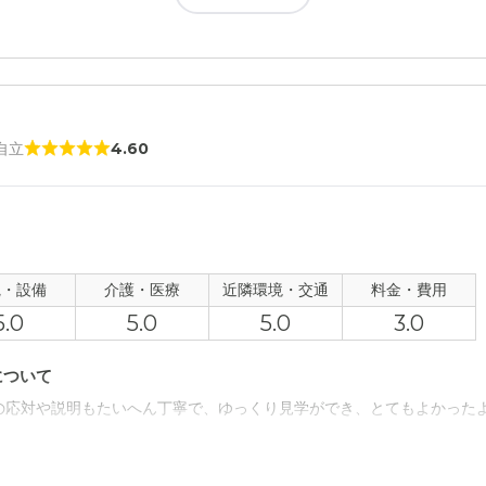
 自立
4.60
観・設備
介護・医療
近隣環境・交通
料金・費用
5.0
5.0
5.0
3.0
について
の応対や説明もたいへん丁寧で、ゆっくり見学ができ、とてもよかった