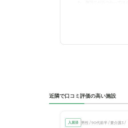
た。施設にがみつかってほ
自動車でしかいかないので
入居後どうなったか？
料金費用について
施設のかたがたが親身に話
安くは、ありませんが対応
も満足しているようで、よ
ハーヴェスト高宮の評価
コストパフォーマンスの面
職員・スタッフ・他入居
スタッフの方々の対応は親
おりす。
外観・内装・居室・設備
近隣で口コミ評価の高い施設
全体的にきれいな印象を受
介護医療サービスについ
男性 / 90代前半 / 要介護3 /
入居済
詳しいところは専門ではな