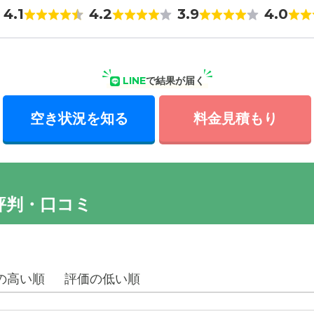
4.1
4.2
3.9
4.0
LINE
で結果が届く
空き状況を知る
料金見積もり
評判・口コミ
の高い順
評価の低い順