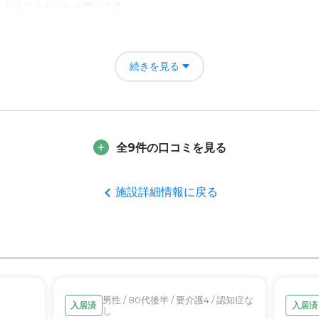
んとうによかったと思います。
、アクセスがいいかは、よくわかりませんが、パスなど近いとこまで来
を聞いてくださったりとても気にかけてくださっているのがわかるため
していただいてる内容は十分だと、ただ、これ以上高いと厳しいです。
続きを見る
かったです。
であったり、職員のかたがあの対応がとても良いと感じています。よか
全9件の口コミを見る
者の雰囲気について
切であたたかいと思っております。忙しそうにせれているときもありま
施設詳細情報に戻る
について
けています。水回りもきれいに清掃が行き届いているためよいと思って
て
男性 / 80代後半 / 要介護4 / 認知症な
入居済
入居済
し
いためわかりませんが、本人も元気そうにしており、きちんと説明もあ