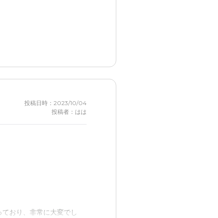
した。徘徊が1番心配でし
ている。
投稿日時：2023/10/04
した。
投稿者：はは
。
っており、非常に大変でし