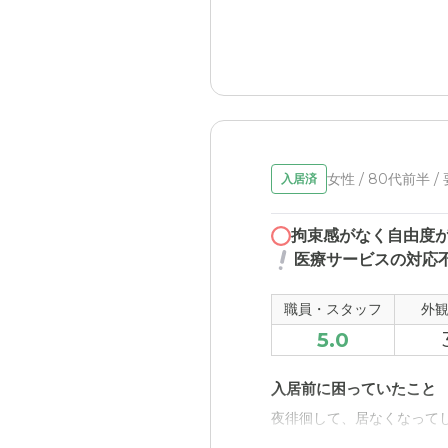
利用料金がネックとなるの
を躊躇ってしまうことにな
女性 / 80代前半 /
入居済
拘束感がなく自由度
医療サービスの対応
職員・スタッフ
外
5.0
入居前に困っていたこと
夜徘徊して、居なくなってし