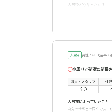
入居後どうなったか？
管理された施設なので、本
た。
ハーヴェスト高宮の評価
対応も良く、安心して任せ
職員・スタッフ・他入居
男性 / 60代後半 /
入居済
担当していただいた方が、
外観・内装・居室・設備
水回りが清潔に清掃
特に特別なところは、無い
職員・スタッフ
外
介護医療サービスについ
4.0
医療は、もう少し対応して
入居前に困っていたこと
近隣環境や交通アクセス
自分の仕事との両立であっ