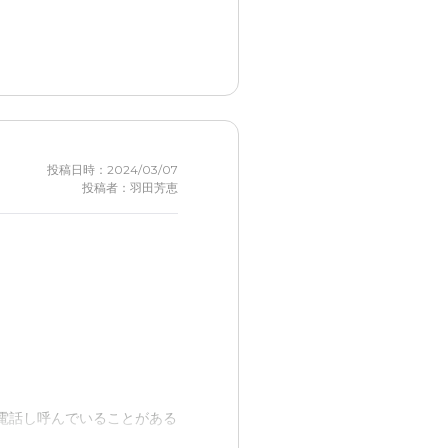
、貯蓄 多くないので、利用
投稿日時：2024/03/07
投稿者：羽田芳恵
に電話し呼んでいることがある