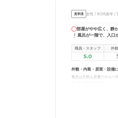
女性 / 80代前半 /
見学済
部屋がやや広く、静
風呂が一階で、入口
職員・スタッフ
外
5.0
外観・内装・居室・設備
風呂は介助も必要だから一
などに鉢合わせそう。
近隣環境や交通アクセス
大通りに面している割には
て無かったからかもしれな