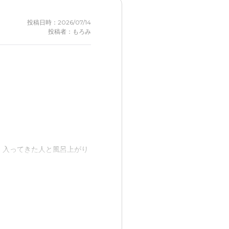
投稿日時：2026/07/14
投稿者：もろみ
、入ってきた人と風呂上がり
かった。部屋はベットを置い