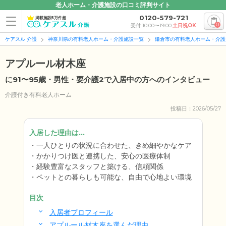
老人ホーム・介護施設の口コミ評判サイト
0120-579-721
掲載施設5万件超
0
受付 10:00〜19:00
土日祝OK
ケアスル 介護
神奈川県の有料老人ホーム・介護施設一覧
鎌倉市の有料老人ホーム・介護
アプルール材木座
に91〜95歳・男性・要介護2で入居中の方へのインタビュー
介護付き有料老人ホーム
投稿日：2026/05/27
入居した理由は...
一人ひとりの状況に合わせた、きめ細やかなケア
かかりつけ医と連携した、安心の医療体制
経験豊富なスタッフと築ける、信頼関係
ペットとの暮らしも可能な、自由で心地よい環境
目次
入居者プロフィール
アプルール材木座を選んだ理由