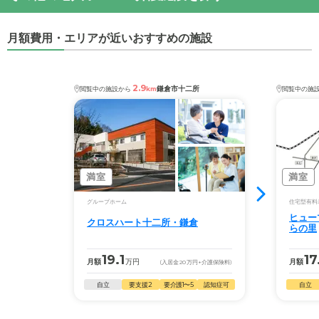
月額費用・エリアが近いおすすめの施設
2.9
鎌倉市十二所
閲覧中の施設から
km
閲覧中の施
満室
満室
グループホーム
住宅型有料
ヒュー
クロスハート十二所・鎌倉
らの里
19.1
17
月額
万円
月額
(入居金
20
万円
+介護保険料)
自立
要支援2
要介護1〜5
認知症可
自立