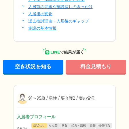
入居前の問題や施設探しのきっかけ
入居後の変化
退去検討理由・入居後のギャップ
施設の基本情報
LINE
で結果が届く
空き状況を知る
料金見積もり
91〜95歳 / 男性 / 要介護2 / 実の父母
入居者プロフィール
症状なし
せん妄
異食
幻覚・錯視
自傷・他傷行為
認知症の