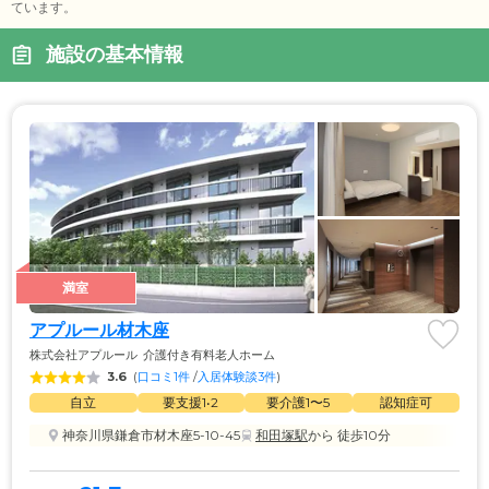
ています。
施設の基本情報
満室
アプルール材木座
株式会社アプルール
介護付き有料老人ホーム
3.6
(
口コミ1件
 /
入居体験談3件
)
自立
要支援1•2
要介護1〜5
認知症可
神奈川県鎌倉市材木座5-10-45
和田塚駅
から 徒歩10分