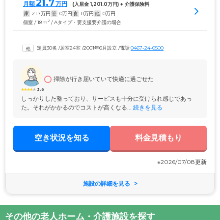
21.7
月額
万円
(入居金 
1,201.0
万円) + 介護保険料
家
21.7
万円
管
0
万円
食
0
万円
他
0
万円
2
個室 / 18m
/ Aタイプ・要支援要介護の場合
定員30名
 /
居室24室
 /
2001年6月設立
 /
電話
0467-24-0500
掃除が行き届いていて快適に過ごせた
3.6
しっかりした整っており、サービスも十分に受けられ感じであっ
た。それがかかるのでコストが高くなる...
 続きを見る
空き状況を知る
料金見積もり
※2026/07/08更新
施設の詳細を見る
その他の老人ホーム・介護施設を探す