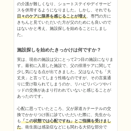
の介護が難しくなり、ショートステイやデイサービ
スを併用するようになりました。しかし、それでも
日々のケアに限界を感じることが増え
、専門の方に
きちんと見ていただいた方が父のためにも良いので
はないかと考え、施設探しを始めることにしまし
た。
施設探しを始めたきっかけは何ですか？
実は、現在の施設は父にとって2つ目の施設になりま
す。最初に入居した施設で、父の排泄ケアに関して
少し気になる点が出てきました。父はなんでも「大
丈夫」と言ってしまう性格なのですが、その言葉通
りに受け取られてしまうのか、リハビリパンツやパ
ッドの交換があまり行われていないと感じることが
あったのです。

心配に思っていたところ、父が尿道カテーテルの交
換でかかりつけ医に診ていただいた際に、先生から
も
「この状態では心配ですね」とご指摘を受けまし
た
。衛生面は感染症などにも関わる大切な部分で