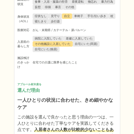
食事・入浴・服薬の拒否
昼夜逆転
物忘れ
暴力行為
状況
妄想
徘徊
暴言
その他
症状なし
見守り
自立
車椅子
手引/伝い歩き
杖
身体状況
（ADL）
寝たきり
歩行器
医療対応
がん・末期癌 / カテーテル・尿バルーン
病院に入院していた
老健に入居していた
入居前の
その他施設に入居していた
自宅にいた(同居)
暮らし方
自宅にいた(独居)
施設検討
のきっか
在宅での介護に限界を感じたこと
け
アプルール材木座を
選んだ理由
一人ひとりの状況に合わせた、きめ細やかな
ケア
この施設を選んで良かったと思う理由の一つは、一
人ひとりに合わせた丁寧なケアを実践してくださる
点です。
入居者さんの人数が比較的少ないこともあ