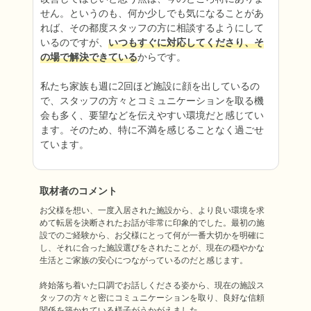
せん。というのも、何か少しでも気になることがあ
れば、その都度スタッフの方に相談するようにして
いるのですが、
いつもすぐに対応してくださり、そ
の場で解決できている
からです。

私たち家族も週に2回ほど施設に顔を出しているの
で、スタッフの方々とコミュニケーションを取る機
会も多く、要望などを伝えやすい環境だと感じてい
ます。そのため、特に不満を感じることなく過ごせ
ています。
取材者のコメント
お父様を想い、一度入居された施設から、より良い環境を求
めて転居を決断されたお話が非常に印象的でした。最初の施
設でのご経験から、お父様にとって何が一番大切かを明確に
し、それに合った施設選びをされたことが、現在の穏やかな
生活とご家族の安心につながっているのだと感じます。

終始落ち着いた口調でお話しくださる姿から、現在の施設ス
タッフの方々と密にコミュニケーションを取り、良好な信頼
関係を築かれている様子がうかがえました。
