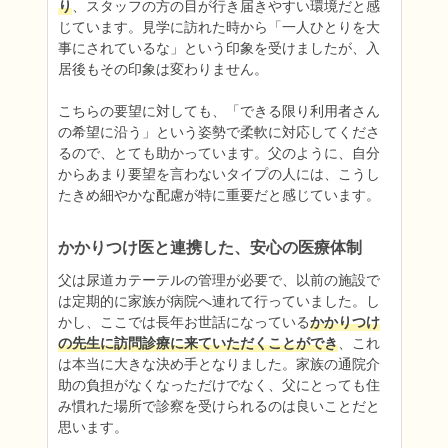
り
、スタッフの方の目が行き届きやすい環境だと感
じています。見学に訪れた時から「一人ひとりを大
事にされているな」という印象を受けましたが、入
居後もその印象は変わりません。

こちらの要望に対しても、「できる限り利用者さん
の希望に沿う」という姿勢で柔軟に対応してくださ
るので、とても助かっています。父のように、自分
からあまり要望を言わないタイプの人には、こうし
たきめ細やかな配慮が特に重要だと感じています。
かかりつけ医と連携した、安心の医療体制
父は尿道カテーテルの管理が必要で、以前の施設で
は定期的に家族が病院へ連れて行っていました。し
かし、ここでは長年お世話になっている
かかりつけ
の先生に訪問診療に来ていただくことができ
、これ
は本当に大きな決め手となりました。家族の通院介
助の負担がなくなっただけでなく、父にとっても住
み慣れた場所で診察を受けられるのは良いことだと
思います。
