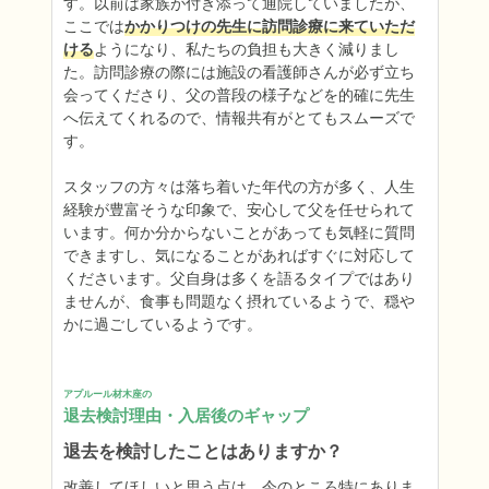
す。以前は家族が付き添って通院していましたが、
ここでは
かかりつけの先生に訪問診療に来ていただ
ける
ようになり、私たちの負担も大きく減りまし
た。訪問診療の際には施設の看護師さんが必ず立ち
会ってくださり、父の普段の様子などを的確に先生
へ伝えてくれるので、情報共有がとてもスムーズで
す。

スタッフの方々は落ち着いた年代の方が多く、人生
経験が豊富そうな印象で、安心して父を任せられて
います。何か分からないことがあっても気軽に質問
できますし、気になることがあればすぐに対応して
くださいます。父自身は多くを語るタイプではあり
ませんが、食事も問題なく摂れているようで、穏や
かに過ごしているようです。
アプルール材木座の
退去検討理由・入居後のギャップ
退去を検討したことはありますか？
改善してほしいと思う点は、今のところ特にありま