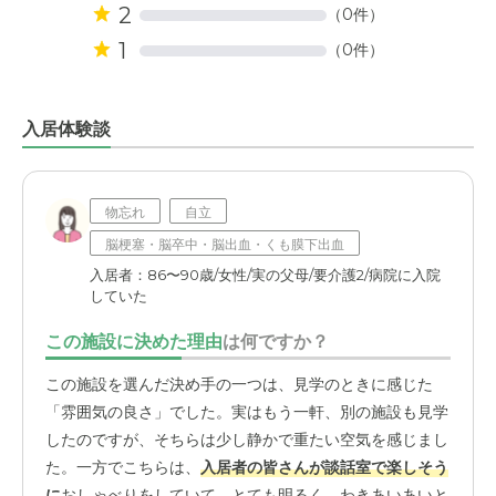
2
（0件）
1
（0件）
入居体験談
物忘れ
自立
脳梗塞・脳卒中・脳出血・くも膜下出血
入居者：86〜90歳/女性/実の父母/要介護2/病院に入院
していた
この施設に決めた理由
は何ですか？
この施設を選んだ決め手の一つは、見学のときに感じた
「雰囲気の良さ」でした。実はもう一軒、別の施設も見学
したのですが、そちらは少し静かで重たい空気を感じまし
た。一方でこちらは、
入居者の皆さんが談話室で楽しそう
に
おしゃべりをしていて、とても明るく、わきあいあいと