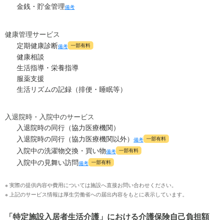
金銭・貯金管理
備考
健康管理サービス
定期健康診断
一部有料
備考
健康相談
生活指導・栄養指導
服薬支援
生活リズムの記録（排便・睡眠等）
入退院時・入院中のサービス
入退院時の同行（協力医療機関）
入退院時の同行（協力医療機関以外）
一部有料
備考
入院中の洗濯物交換・買い物
一部有料
備考
入院中の見舞い訪問
一部有料
備考
※ 実際の提供内容や費用については施設へ直接お問い合わせください。
※ 上記のサービス情報は厚生労働省への届出内容をもとに表示しています。
「特定施設入居者生活介護」における介護保険自己負担額