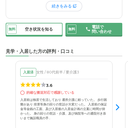
ても大きな信頼が生まれました。施設での暮らしは窮屈な
続きをみる
のではないか、という心配もありましたが、ここは良い意
味で自由度が高いと感じます。例えば、母の好きなプリン
やゼリーを差し入れできますし、週に1回ほど移動販売車
電話で
が来て、入居者が自分でお菓子などを買うこともできま
空き状況を知る
無料
無料
問い合わせ
す。母もそれを楽しみにしているようです。
厳しいルールで縛るのではなく、
一人ひとりの生活を尊重
見学・入居した方の評判・口コミ
してくれる姿勢
が、「家にいる感覚に近い」という安心感
につながっているのだと思います。
女性 / 80代前半 / 要介護3
入居済
3.6
的確な搬送対応で感謝している
入居前は独居で生活しており 通所介護に頼っていた。 歩行困
難があり 排泄等身の回りの世話が大変だった。 入居前の保証
金等金銭の工面、及び入居後の入居金計画の立案に時間が掛
かった。 身の回りの世話・介護、及び病院等への通院付き添
いまで施設職員の手...