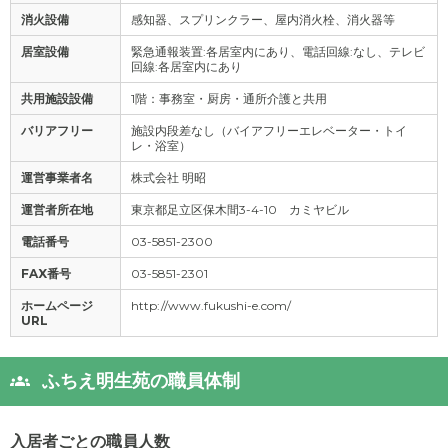
消火設備
感知器、スプリンクラー、屋内消火栓、消火器等
居室設備
緊急通報装置:各居室内にあり、電話回線:なし、テレビ
回線:各居室内にあり
共用施設設備
1階：事務室・厨房・通所介護と共用
バリアフリー
施設内段差なし（バイアフリーエレベーター・トイ
レ・浴室）
運営事業者名
株式会社 明昭
運営者所在地
東京都足立区保木間3-4-10 カミヤビル
電話番号
03-5851-2300
FAX番号
03-5851-2301
ホームページ
http://www.fukushi-e.com/
URL
ふちえ明生苑の職員体制
入居者ごとの職員人数