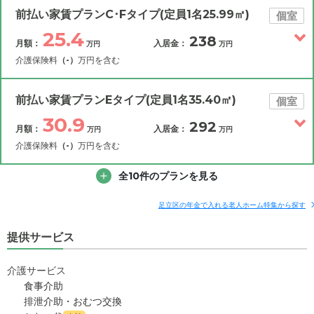
前払い家賃プランC･Fタイプ(定員1名25.99㎡)
個室
25.4
238
月額：
入居金：
万円
万円
介護保険料
（-）
万円を含む
その他費用
月額費用
入居金
補足情報
前払い家賃プランEタイプ(定員1名35.40㎡)
個室
30.9
292
月額：
入居金：
万円
万円
25.4
月額費用
?
万円
介護保険料
（-）
万円を含む
12.5
その他費用
家賃
全10件のプランを見る
月額費用
入居金
万円
補足情報
10.0
管理費
?
足立区の年金で入れる老人ホーム特集から探す
万円
30.9
月額費用
?
万円
提供サービス
2.9
食費
?
万円
18
家賃
万円
0
介護サービス
水道・光熱費
万円
食事介助
10.0
管理費
?
万円
排泄介助・おむつ交換
0
上乗せ介護費
?
万円