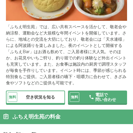
「ふちえ明生苑」では、広い共有スペースを活かして、敬老会や
納涼祭、運動会など大規模な年間イベントを開催しています。さ
らに、地域との交流を大切にしており、敬老会には「天水連様」
による阿波踊りを楽しみました。夜のイベントとして開催する
「ふちえBar」はお酒も飲めて、ご入居者様に大人気。そのほ
か、お花見やいちご狩り、釣り堀での釣り体験など外出イベント
も充実しています。また、お食事は施設内の厨房で調理スタッフ
が毎食を手作りしています。イベント時には、季節が感じられる
特別食もご提供。ご入居者様の嚥下・咀嚼力に合わせて、きざみ
食やソフトなどのご提供も可能です。
電話で
空き状況を知る
無料
無料
問い合わせ
ふちえ明生苑の料金