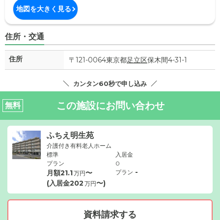
地図を大きく見る
住所・交通
住所
〒121-0064東京都
足立区
保木間4-31-1
カンタン60秒で申し込み
この施設にお問い合わせ
無料
ふちえ明生苑
介護付き有料老人ホーム
標準
入居金
プラン
0
-
月額
21.1
〜
プラン
万円
(入居金
202
〜)
万円
資料請求する