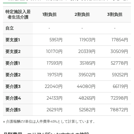
特定施設入居
1割負担
2割負担
3割負担
者生活介護
自立
-
-
-
要支援1
5951円
11903円
17854円
要支援2
10170円
20339円
30509円
要介護1
17593円
35185円
52778円
要介護2
19751円
39502円
59252円
要介護3
22040円
44080円
66119円
要介護4
24133円
48265円
72398円
要介護5
26291円
52582円
78872円
※ 介護報酬の1単位は人件費率45%として計算しています。