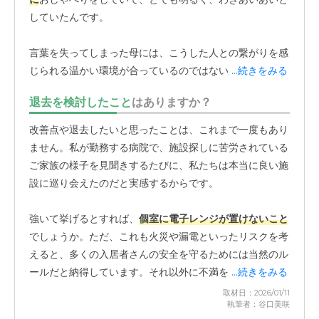
していたんです。
言葉を失ってしまった母には、こうした人との繋がりを感
じられる温かい環境が合っているのではないかと思いまし
...続きをみる
た。見学時の直感は間違っておらず、入居後もその明るい
退去を検討したこと
はありますか？
雰囲気の中で、母は穏やかに過ごせているようです。入居
してまだ2、3日しか経っていない頃、母が部屋で転倒して
改善点や退去したいと思ったことは、これまで一度もあり
しまうというアクシデントがありました。幸い大きな怪我
ません。私が勤務する病院で、施設探しに苦労されている
はありませんでしたが、原因は部屋の手すりの向きでし
ご家族の様子を見聞きするたびに、私たちは本当に良い施
た。母は右半身に麻痺があるため左手で手すりを使います
設に巡り会えたのだと実感するからです。
が、その部屋は右手側に手すりがあったんです。
強いて挙げるとすれば、
個室に電子レンジが置けないこと
そのことを施設の方にお伝えすると、すぐに「手すりの位
でしょうか。ただ、これも火災や漏電といったリスクを考
置が合うお部屋に移りましょう」と提案してくださり、2
えると、多くの入居者さんの安全を守るためには当然のル
週間後には別の階の適切な部屋へ移動させてくれました。
ールだと納得しています。それ以外に不満を感じることは
...続きをみる
入居直後のトラブルにも関わらず、
原因をきちんと受け止
なく、スタッフの皆さんには感謝しかありません。
取材日：2026/01/11
め、迅速かつ柔軟に対応
してくださったことで、家族とし
執筆者：谷口美咲