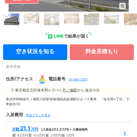
外観: リハビリに積極的に取り組める環境や、医療機関との連
携もしっかりしている、介護付き有料老人ホームです。
LINE
で結果が届く
空き状況を知る
料金見積もり
基本情報
住所/アクセス
電話番号
03-5851-2300
地図
東京都足立区保木間4-31-1
竹ノ塚駅
から 徒歩19分
東武伊勢崎線竹ノ塚駅六町駅車検場経由綾瀬駅行きバス乗車、「保木間4丁目」下
車徒歩1分
入居費用
料金プランを見る
21.1
月額
万円
(入居金
202.0
万円) + 介護保険料
家
8.2
万円
管
10.0
万円
食
2.9
万円
他
0
万円