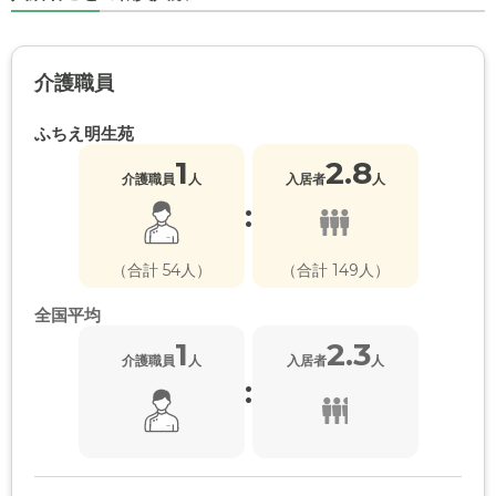
介護職員
ふちえ明生苑
1
2.8
介護職員
人
入居者
人
:
（合計 54人）
（合計 149人）
全国平均
1
2.3
介護職員
人
入居者
人
: