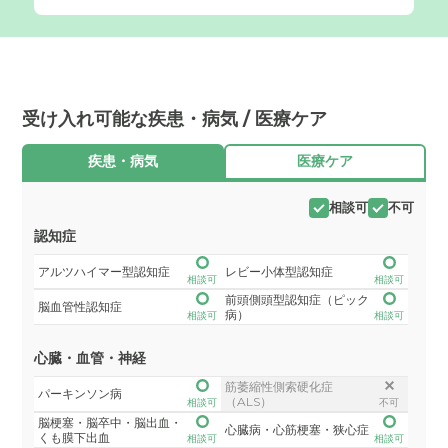
受け入れ可能な疾患・病気 / 医療ケア
疾患・病気
医療ケア
相談可
不可
認知症
アルツハイマー型認知症
レビー小体型認知症
相談可
相談可
前頭側頭型認知症（ピック
脳血管性認知症
病）
相談可
相談可
心臓・血管・神経
筋萎縮性側索硬化症
パーキンソン病
（ALS）
相談可
不可
脳梗塞・脳卒中・脳出血・
心臓病・心筋梗塞・狭心症
くも膜下出血
相談可
相談可