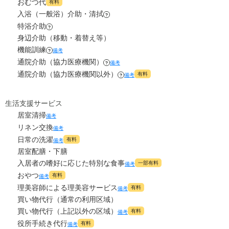
おむつ代
有料
2.9
食費
?
万円
入浴（一般浴）介助・清拭
0
?
その他
万円
特浴介助
?
0
水道・光熱費
万円
身辺介助（移動・着替え等）
-
介護保険料
万円
機能訓練
備考
?
0
上乗せ介護費
?
万円
通院介助（協力医療機関）
備考
?
通院介助（協力医療機関以外）
有料
備考
?
0
その他
万円
-
介護保険料
生活支援サービス
万円
居室清掃
備考
リネン交換
備考
日常の洗濯
有料
備考
居室配膳・下膳
入居者の嗜好に応じた特別な食事
一部有料
備考
おやつ
有料
備考
理美容師による理美容サービス
有料
備考
買い物代行（通常の利用区域）
買い物代行（上記以外の区域）
有料
備考
役所手続き代行
有料
備考