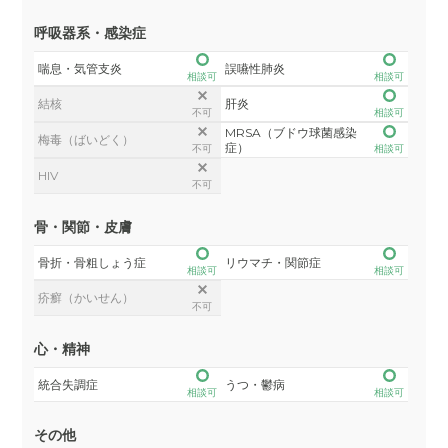
呼吸器系・感染症
喘息・気管支炎
誤嚥性肺炎
相談可
相談可
結核
肝炎
不可
相談可
MRSA（ブドウ球菌感染
梅毒（ばいどく）
症）
不可
相談可
HIV
不可
骨・関節・皮膚
骨折・骨粗しょう症
リウマチ・関節症
相談可
相談可
疥癬（かいせん）
不可
心・精神
統合失調症
うつ・鬱病
相談可
相談可
その他