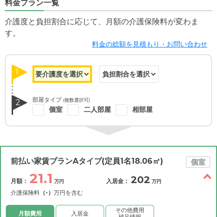
料金プラン一覧
介護度と負担割合に応じて、月額の介護保険料が変わま
す。
料金の総額を見積もり・お問い合わせ
1
部屋タイプ
(複数選択可)
2
個室
二人部屋
相部屋
前払い家賃プランAタイプ(定員1名18.06㎡)
個室
21.1
202
月額：
入居金：
万円
万円
介護保険料
（-）
万円を含む
その他費用
月額費用
入居金
補足情報