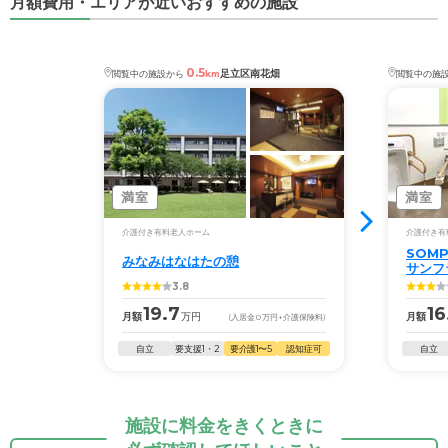
月額費用・エリアが近いおすすめの施設
0.5
足立区南花畑
閲覧中の施設から
km
閲覧中の施
満室
満室
介護付き有料老人ホーム
介護付き有
SOM
みなみはなはたの憩
サンフ
3.8
19.7
16
月額
万円
月額
(入居金
0
万円
+介護保険料)
自立
要支援1・2
要介護1〜5
認知症可
自立
施設に料金をきくときに