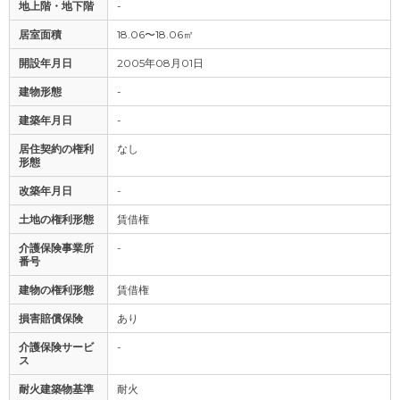
地上階・地下階
-
居室面積
18.06〜18.06㎡
開設年月日
2005年08月01日
建物形態
-
建築年月日
-
居住契約の権利
なし
形態
改築年月日
-
土地の権利形態
賃借権
介護保険事業所
-
番号
建物の権利形態
賃借権
損害賠償保険
あり
介護保険サービ
-
ス
耐火建築物基準
耐火