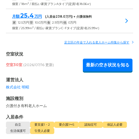
2
個室 / 18m
/ 前払い家賃プランAタイプ(定員1名18.06㎡)
25.4
月額
万円
(入居金
238.0
万円) + 介護保険料
家
12.5
万円
管
10.0
万円
食
2.9
万円
他
0
万円
2
個室 / 25.99m
/ 前払い家賃プランC･Fタイプ(定員1名25.99㎡)
足立区の年金で入れる老人ホーム特集から探す
空室状況
最新の空き状況を知る
空室30室
(2026/07/16 更新)
運営法人
株式会社 明昭
施設種別
介護付き有料老人ホーム
入居条件
自立
要支援1・2
要介護1〜5
認知症可
保証人必要
生活保護可
引受人必要