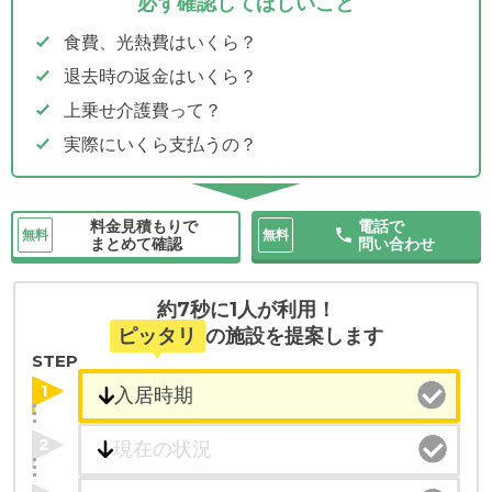
必ず確認してほしいこと
食費、光熱費はいくら？
退去時の返金はいくら？
上乗せ介護費って？
実際にいくら支払うの？
料金見積もりで
電話で
無料
無料
まとめて確認
問い合わせ
約7秒に1人が利用！
ピッタリ
の施設を提案します
STEP
1
2