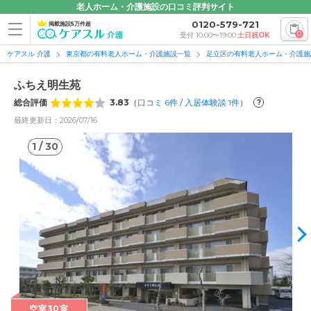
老人ホーム・介護施設の口コミ評判サイト
0120-579-721
掲載施設5万件超
0
受付 10:00〜19:00
土日祝OK
ケアスル 介護
東京都の有料老人ホーム・介護施設一覧
足立区の有料老人ホーム・介護施
ふちえ明生苑
総合評価
3.83
（
口コミ
6
件
/
入居体験談
1
件
）
?
最終更新日：2026/07/16
1
/
30
1
/
30
空室30室