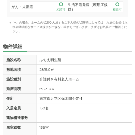
生活不活発病（廃用症候
がん・末期癌
群）
相談可
相談可
※「○」の場合、ホームの状況や入居するご本人様の状態等によっては、入居のお受け入
れや継続的なサービス提供ができない場合もございます。まずはお気軽にご相談くだ
さい。
物件詳細
施設名称
ふちえ明生苑
敷地面積
2815.0㎡
施設種別
介護付き有料老人ホーム
延床面積
5923.0㎡
住所
東京都足立区保木間4-31-1
入居定員
150名
建物構造階数
-
居室総数
138室