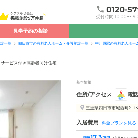
0120-57
ケアスル 介護は
受付時間 10:00〜19:
掲載施設5万件超
見学予約の相談
施設一覧
四日市市の有料老人ホーム・介護施設一覧
中川原駅の有料老人ホー
サービス付き高齢者向け住宅
基本情報
住所/アクセス
電
地図
三重県四日市市城西町6−13
入居費用
料金プランを見る
17.3
月額
万円