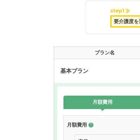
step1
プラン名
基本プラン
月額費用
月額費用
?