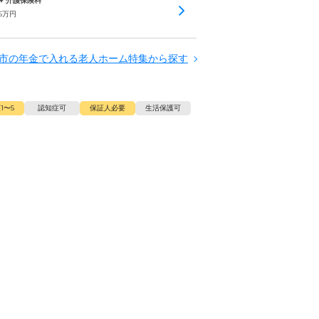
 + 介護保険料
5
万円
市の年金で入れる老人ホーム特集から探す
1〜5
認知症可
保証人必要
生活保護可