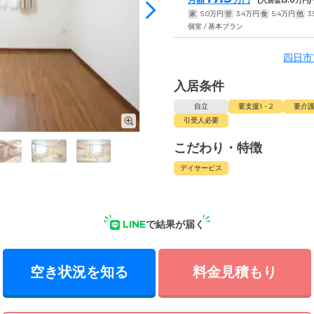
(入居金
15.0
万円)
家
5.0
万円
管
3.4
万円
食
5.4
万円
他
3.
個室 / 基本プラン
四日市
入居条件
自立
要支援1・2
要介護
引受人必要
こだわり・特徴
デイサービス
LINE
で結果が届く
空き状況を知る
料金見積もり