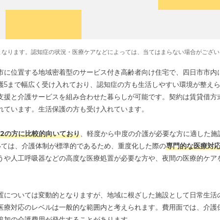
となります。認知症の状況・医療ケアなどによっては、当てはまらない場合がござい
市に位置する地域密着型のサービス付き高齢者向け住宅で、四日市市内
介護5まで幅広く受け入れており、認知症の方も生活しやすい環境が整え
支援と介護サービスを組み合わせた暮らしが可能です。契約は賃貸借方
れています。生活保護の方も受け入れています。
・2の方に比較的向いており
、軽度から中度の介護が必要な方に適した施
いては、介護体制が標準的であるため、重度化した際の
専門的な医療対応
うや人工呼吸器などの高度な医療処置が必要な方や、夜間の医療的ケア
置については変動的となりますが、地域に根ざした施設として日常生活
医療対応のレベルは一般的な範囲内と考えられます。費用面では、介護
追加の介護費用が発生することがあります。