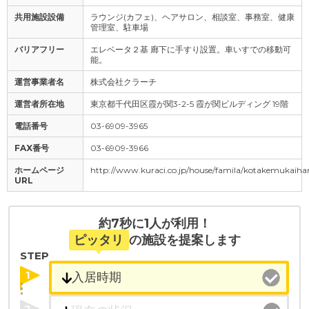
共用施設設備
ラウンジ(カフェ)、ヘアサロン、相談室、事務室、健康
管理室、駐車場
バリアフリー
エレベータ２基 廊下に手すり設置。車いすでの移動可
能。
運営事業者名
株式会社クラーチ
運営者所在地
東京都千代田区霞が関3-2-5 霞が関ビルディング 19階
電話番号
03-6909-3965
FAX番号
03-6909-3966
ホームページ
http://www.kuraci.co.jp/house/famila/kotakemukaiha
URL
約7秒に1人が利用！
ピッタリ
の施設を提案します
STEP
1
2