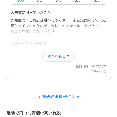
3.0
3.0
3.0
3.0
3.0
入居前に困っていたこと
認知症による意志疎通のしづらさ。日常会話に関しては支
障とまではいかないが、同じことを繰り返し聞いたり、し
たことを覚えてなかったり
入居後どうなったか？
一人暮らしをすることが困難と思い介護施設にいれたた
続きを見る
め。病状に関してはそれ以降進んだ様子も特に見られず入
居前とあまり変わらないため
投稿日時：2023/11/17
投稿者：あ
クラーチ・ファミリア小竹向原の評価
清潔感があり、部屋と入り口のホールの掃除も行き届いて
たように見受けられたところ。
施設詳細情報に戻る
職員・スタッフ・他入居者の雰囲気について
スタッフ、職員の方で受け付けの対応をしてくださったか
近隣で口コミ評価の高い施設
たは、丁寧な対応をしてくださった