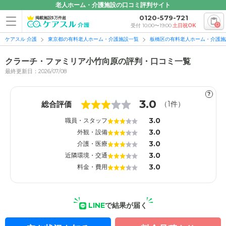
老人ホーム・介護施設の口コミ評判サイト
0120-579-721
掲載施設5万件超
0
受付 10:00〜19:00
土日祝OK
ケアスル 介護
東京都の有料老人ホーム・介護施設一覧
板橋区の有料老人ホーム・介護施
クラーチ・ファミリア小竹向原の評判・口コミ一覧
最終更新日：2026/07/08
?
3.0
総合評価
（
1
件）
3.0
職員・スタッフ
3.0
1
1
外観・設備
3.0
介護・医療
3.0
近隣環境・交通
3.0
料金・費用
LINE
で結果が届く