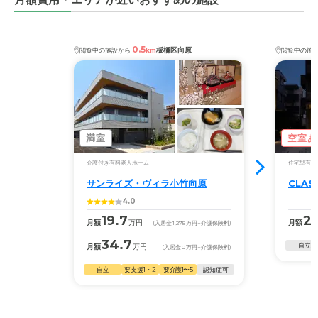
0.5
板橋区向原
閲覧中の施設から
km
閲覧中の施
満室
空室あ
介護付き有料老人ホーム
住宅型有料
サンライズ・ヴィラ小竹向原
CLA
4.0
19.7
25
月額
万円
月額
(入居金
1,275
万円
+介護保険料)
34.7
自立
月額
万円
(入居金
0
万円
+介護保険料)
自立
要支援1・2
要介護1〜5
認知症可