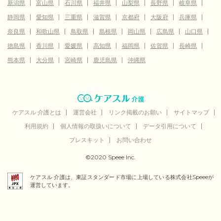
新潟県
富山県
石川県
福井県
山梨県
長野県
岐阜県
静岡県
愛知県
三重県
滋賀県
京都府
大阪府
兵庫県
奈良県
和歌山県
鳥取県
島根県
岡山県
広島県
山口県
徳島県
香川県
愛媛県
高知県
福岡県
佐賀県
長崎県
熊本県
大分県
宮崎県
鹿児島県
沖縄県
ケアスル 介護とは
運営会社
リンク掲載のお願い
サイトマップ
利用規約
個人情報の取扱いについて
データ引用について
プレスキット
お問い合わせ
©2020 Speee Inc.
ケアスル 介護は、東証スタンダード市場に上場している株式会社Speeeが
運営しています。