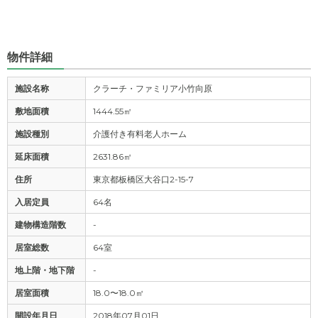
物件詳細
施設名称
クラーチ・ファミリア小竹向原
敷地面積
1444.55㎡
施設種別
介護付き有料老人ホーム
延床面積
2631.86㎡
住所
東京都板橋区大谷口2-15-7
入居定員
64名
建物構造階数
-
居室総数
64室
地上階・地下階
-
居室面積
18.0〜18.0㎡
開設年月日
2018年07月01日