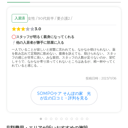
外観・内装・居室・設備について
特にこれといって素晴らしいというわけでもなく、かとい
女性 / 90代前半 / 要介護2 /
入居済
って特段悪いとも思わなかった
3.0
スタッフが明るく親身になってくれる
介護医療サービスについて
他の入居者が勝手に部屋に入る
面会には数度うかがっているが、その時にサービスについ
一人でいることが寂しいと頻繁に言われても、なかなか助けられない。薬
ての話をしていないのでとくにない
を飲み忘れて定期的に飲めない。腹痛を訴えても、助けられない。 スタッ
フの感じが非常に良い。みな親切。スタッフの人数が足りないのか、皆忙
しそうで、なかなか寄り添ってくれないところはあるが、精一杯やってく
近隣環境や交通アクセスについて
れていると感じる。...
駐車場もあり車でも行きやすいとおもった。最寄り駅から
投稿日時：2023/11/06
歩く場合坂道があるが問題なかった
SOMPOケア そんぽの家 光
料金費用について
が丘の口コミ・評判を見る
入居に携わっていないので、施設利用の料金に関してはわ
からない。祖母の息子娘が決めた
月額費用・エリアが近いおすすめの施設