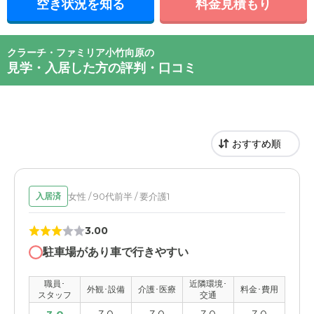
空き状況を知る
料金見積もり
クラーチ・ファミリア小竹向原の
見学・入居した方の評判・口コミ
女性 / 90代前半 / 要介護1
入居済
3.00
駐車場があり車で行きやすい
職員･
近隣環境･
外観･設備
介護･医療
料金･費用
スタッフ
交通