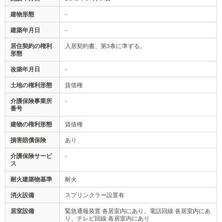
建物形態
-
建築年月日
-
居住契約の権利
入居契約書、第3条に準ずる。
形態
改築年月日
-
土地の権利形態
賃借権
介護保険事業所
-
番号
建物の権利形態
賃借権
損害賠償保険
あり
介護保険サービ
-
ス
耐火建築物基準
耐火
消火設備
スプリンクラー設置有
居室設備
緊急通報装置:各居室内にあり、電話回線:各居室内にあ
り、テレビ回線:各居室内にあり